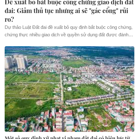
Đề xuất bỏ bắt buộc công chứng giao dịch đất
đai: Giảm thủ tục nhưng ai sẽ "gác cổng" rủi
ro?
Dự thảo Luật Đất đai đề xuất bỏ quy định bắt buộc công chứng,
chứng thực nhiều giao dịch về quyền sử dụng đất được đánh
giá có thể giảm thủ tục nhưng cũng đặt ra nhiều băn khoăn về
an toàn pháp lý.
Một số quy định xử phạt vi phạm đất đai có hiệu lực từ