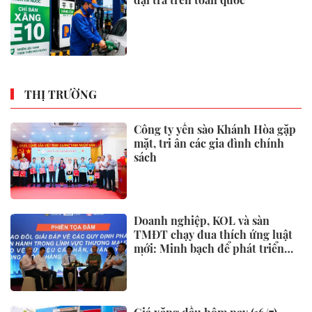
THỊ TRƯỜNG
Công ty yến sào Khánh Hòa gặp
mặt, tri ân các gia đình chính
sách
Doanh nghiệp, KOL và sàn
TMĐT chạy đua thích ứng luật
mới: Minh bạch để phát triển
bền vững