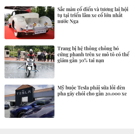
Sắc màu cổ điển và tương lai hội
tụ tại triển lãm xe cổ lớn nhất
nước Nga
Trang bị hệ thống chống bó
cứng phanh trên xe mô tô có thể
giảm gần 30% tai nạn
Mỹ buộc Tesla phải sửa lỗi đèn
pha gây chói cho gần 20.000 xe