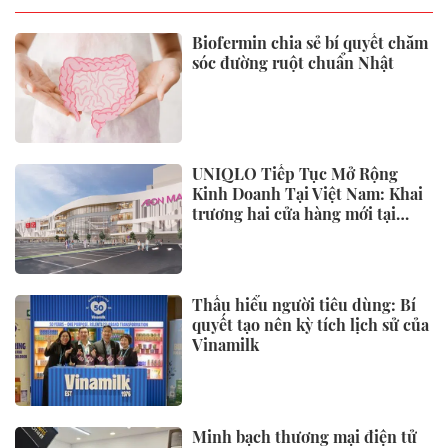
Biofermin chia sẻ bí quyết chăm
sóc đường ruột chuẩn Nhật
UNIQLO Tiếp Tục Mở Rộng
Kinh Doanh Tại Việt Nam: Khai
trương hai cửa hàng mới tại
Thanh Hóa và Hạ Long vào mùa
Thu Đông 2026
Thấu hiểu người tiêu dùng: Bí
quyết tạo nên kỳ tích lịch sử của
Vinamilk
Minh bạch thương mại điện tử