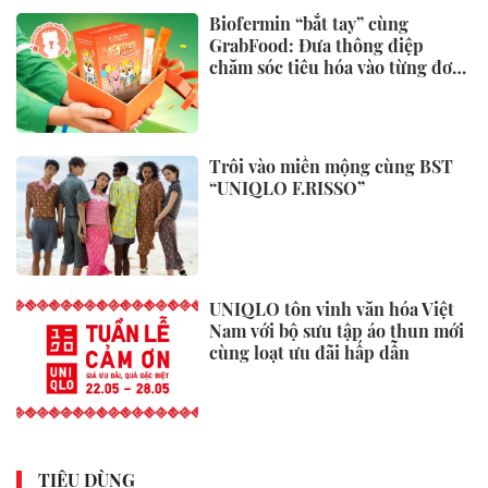
Biofermin “bắt tay” cùng
GrabFood: Đưa thông điệp
chăm sóc tiêu hóa vào từng đơn
hàng
Trôi vào miền mộng cùng BST
“UNIQLO F.RISSO”
UNIQLO tôn vinh văn hóa Việt
Nam với bộ sưu tập áo thun mới
cùng loạt ưu đãi hấp dẫn
TIÊU DÙNG