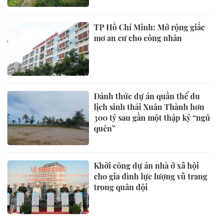
TP Hồ Chí Minh: Mở rộng giấc
mơ an cư cho công nhân
Đánh thức dự án quần thể du
lịch sinh thái Xuân Thành hơn
300 tỷ sau gần một thập kỷ “ngủ
quên”
Khởi công dự án nhà ở xã hội
cho gia đình lực lượng vũ trang
trong quân đội