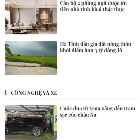
Căn hộ 2 phòng ngủ được ưu
tiên nhờ tính khai thác thực
Hà Tĩnh đấu giá đất nông thôn
khởi điểm hơn 3 tỷ đồng/lô
CÔNG NGHỆ VÀ XE
Cuộc đua từ trạm xăng đến trạm
sạc của châu Âu