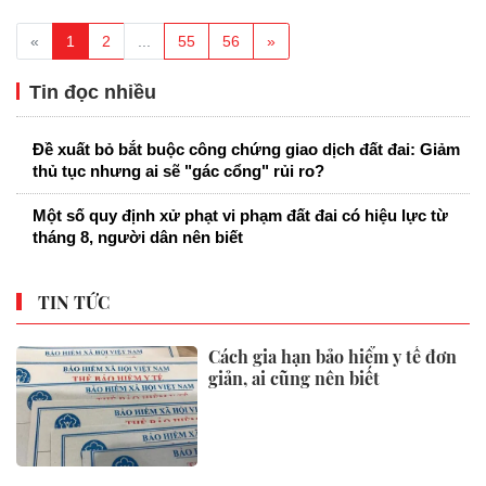
«
1
2
...
55
56
»
Tin đọc nhiều
Đề xuất bỏ bắt buộc công chứng giao dịch đất đai: Giảm
thủ tục nhưng ai sẽ "gác cổng" rủi ro?
Một số quy định xử phạt vi phạm đất đai có hiệu lực từ
tháng 8, người dân nên biết
TIN TỨC
Cách gia hạn bảo hiểm y tế đơn
giản, ai cũng nên biết