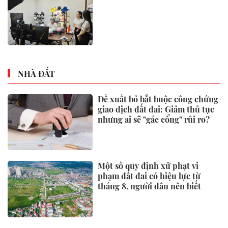
NHÀ ĐẤT
Đề xuất bỏ bắt buộc công chứng
giao dịch đất đai: Giảm thủ tục
nhưng ai sẽ "gác cổng" rủi ro?
Một số quy định xử phạt vi
phạm đất đai có hiệu lực từ
tháng 8, người dân nên biết