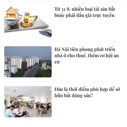
Từ 31/8, nhiều loại tài sản bắt
buộc phải đấu giá trực tuyến
Hà Nội tiên phong phát triển
nhà ở cho thuê, thêm cơ hội an
cư
Đâu là thời điểm phù hợp để sở
hữu bất động sản?