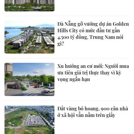
Đà Nẵng gỡ vướng dự án Golden
Hills City có mức đầu tư gần
4.500 tỷ đồng, Trung Nam nói
gì?
Xu hướng an cư mới: Người mua
ưu tiên giá trị thực thay vì kỳ
vọng ngắn hạn
Đất vàng bỏ hoang, 900 căn nhà
ở xã hội vẫn nằm trên giấy