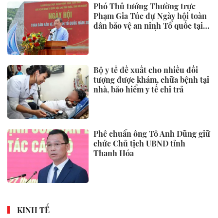
Phó Thủ tướng Thường trực
Phạm Gia Túc dự Ngày hội toàn
dân bảo vệ an ninh Tổ quốc tại
Đặc khu Phú Quốc
Bộ y tế đề xuất cho nhiều đối
tượng được khám, chữa bệnh tại
nhà, bảo hiểm y tế chi trả
Phê chuẩn ông Tô Anh Dũng giữ
chức Chủ tịch UBND tỉnh
Thanh Hóa
KINH TẾ