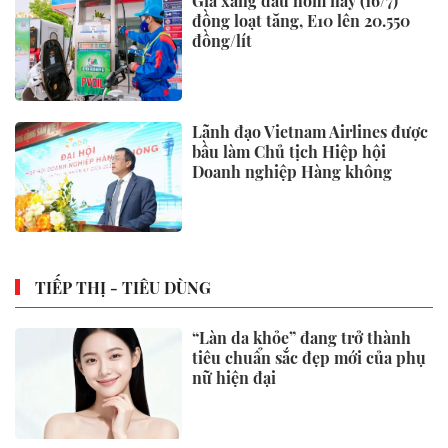
Giá xăng dầu hôm nay (16/7)
đồng loạt tăng, E10 lên 20.550
đồng/lít
Lãnh đạo Vietnam Airlines được
bầu làm Chủ tịch Hiệp hội
Doanh nghiệp Hàng không
TIẾP THỊ - TIÊU DÙNG
“Làn da khỏe” đang trở thành
tiêu chuẩn sắc đẹp mới của phụ
nữ hiện đại