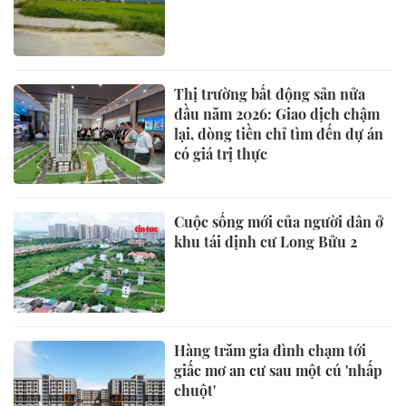
Thị trường bất động sản nửa
đầu năm 2026: Giao dịch chậm
lại, dòng tiền chỉ tìm đến dự án
có giá trị thực
Cuộc sống mới của người dân ở
khu tái định cư Long Bửu 2
Hàng trăm gia đình chạm tới
giấc mơ an cư sau một cú 'nhấp
chuột'