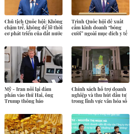
Chủ tịch Quốc hội: Không
Trình Quốc hội đề xuất
chậm trễ, không để lỡ thời
cấm kinh doanh “bóng
cơ phát triển của đất nước
cười” ngoài mục đích y tế
Mỹ - Iran nối lại đàm
Chính sách hỗ trợ doanh
phán vào thứ Hai, ông
nghiệp và thu hút đầu tư
Trump thông báo
trong lĩnh vực văn hóa số