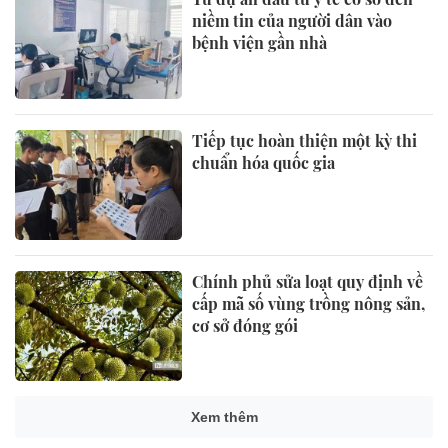
niềm tin của người dân vào
bệnh viện gần nhà
Tiếp tục hoàn thiện một kỳ thi
chuẩn hóa quốc gia
Chính phủ sửa loạt quy định về
cấp mã số vùng trồng nông sản,
cơ sở đóng gói
Xem thêm