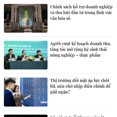
Chính sách hỗ trợ doanh nghiệp
và thu hút đầu tư trong lĩnh vực
văn hóa số
AgriS vượt kế hoạch doanh thu,
tăng tốc mở rộng hệ sinh thái
nông nghiệp – thực phẩm
Thị trường đối mặt áp lực chốt
lời, nên chờ nhịp điều chỉnh để
giải ngân?