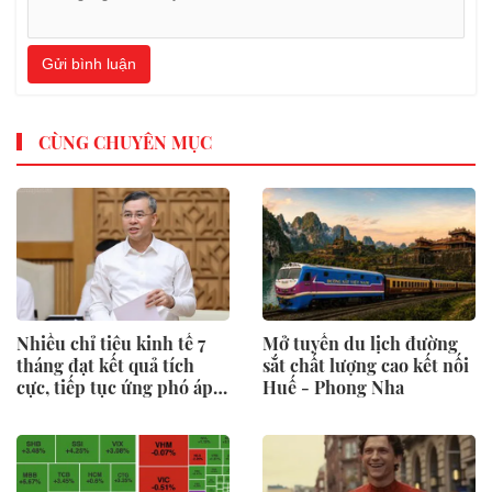
Gửi bình luận
CÙNG CHUYÊN MỤC
Nhiều chỉ tiêu kinh tế 7
Mở tuyến du lịch đường
tháng đạt kết quả tích
sắt chất lượng cao kết nối
cực, tiếp tục ứng phó áp
Huế - Phong Nha
lực lạm phát