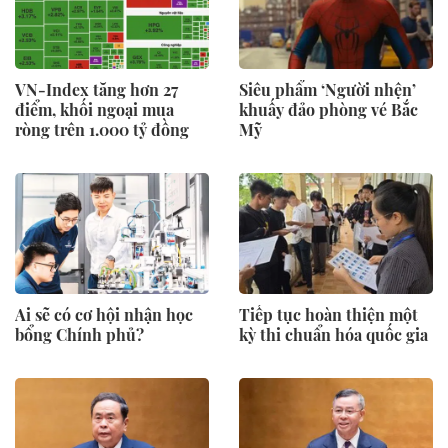
VN-Index tăng hơn 27
Siêu phẩm ‘Người nhện’
điểm, khối ngoại mua
khuấy đảo phòng vé Bắc
ròng trên 1.000 tỷ đồng
Mỹ
Ai sẽ có cơ hội nhận học
Tiếp tục hoàn thiện một
bổng Chính phủ?
kỳ thi chuẩn hóa quốc gia