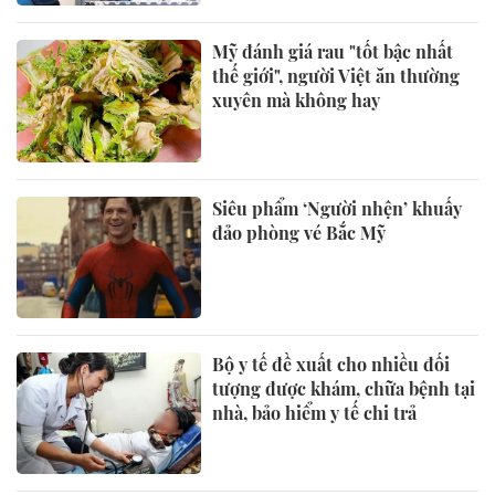
Mỹ đánh giá rau "tốt bậc nhất
thế giới", người Việt ăn thường
xuyên mà không hay
Siêu phẩm ‘Người nhện’ khuấy
đảo phòng vé Bắc Mỹ
Bộ y tế đề xuất cho nhiều đối
tượng được khám, chữa bệnh tại
nhà, bảo hiểm y tế chi trả