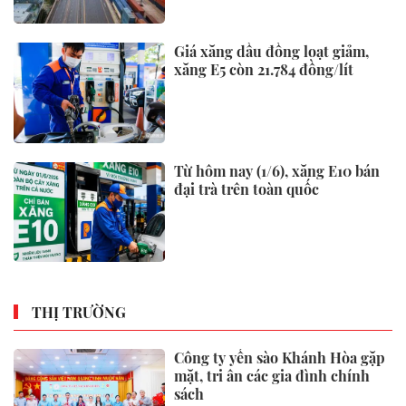
Giá xăng dầu đồng loạt giảm,
xăng E5 còn 21.784 đồng/lít
Từ hôm nay (1/6), xăng E10 bán
đại trà trên toàn quốc
THỊ TRƯỜNG
Công ty yến sào Khánh Hòa gặp
mặt, tri ân các gia đình chính
sách