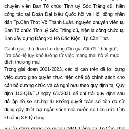
chuyên viên Ban Tổ chức Tỉnh uỷ Sóc Trăng cũ, hiện
công tác tại Đoàn Đại biểu Quốc hội và Hội đồng nhân
dân Tp.Cần Thơ; Võ Thành Luân, nguyên chuyên viên tại
Ban Tổ chức Tỉnh uỷ Sóc Trăng cũ, hiện là công chức tại
Ban xây dựng Đảng xã Hồ Đắc Kiện, Tp.Cần Thơ.
Cảnh giác thủ đoạn lợi dụng đấu giá đất để "thổi giá",
lừa đảoHệ lụy khó lường từ việc mang thai hộ vì mục
đích thương mại
Trong giai đoạn 2021-2023, các bị can trên đã lợi dụng
việc được giao quyền thực hiện chế độ chính sách cho
cán bộ đương chức và đã nghỉ hưu theo quy định tại Quy
định 113-QĐ/TU ngày 6/1/2021 để chi trái quy định sau
đó lập hồ sơ chứng từ khống quyết toán số tiền đã sử
dụng gây thiệt hại ngân sách nhà nước số tiền ước tính
khoảng 3,8 tỷ đồng.
Vụ án đang được cơ quan CSĐT Công an Tp.Cần Thơ