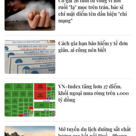
Cô gái 26 tuổi tử vong vì nốt
ruồi "lạ" mọc trên trán, bác sĩ
chỉ mặt điểm tên dấu hiệu "chí
mạng"
Cách gia hạn bảo hiểm y tế đơn
giản, ai cũng nên biết
VN-Index tăng hơn 27 điểm,
khối ngoại mua ròng trên 1.000
tỷ đồng
Mở tuyến du lịch đường sắt chất
lượng cao kết nối Huế - Phong