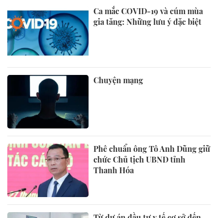
Ca mắc COVID-19 và cúm mùa
gia tăng: Những lưu ý đặc biệt
Chuyện mạng
Phê chuẩn ông Tô Anh Dũng giữ
chức Chủ tịch UBND tỉnh
Thanh Hóa
Từ dự án đầu tư y tế cơ sở đến