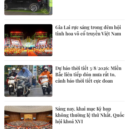
Gia Lai rực sáng trong đêm hội
tinh hoa võ cổ truyền Việt Nam
Dự báo thời tiết 3/8/2026: Miền
Bắc liên tiếp đón mưa rất to,
cảnh báo thời tiết cực đoan
Sáng nay, khai mạc Kỳ họp
không thường lệ thứ Nhất, Quốc
hội khoá XVI