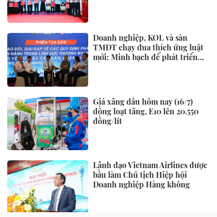
Doanh nghiệp, KOL và sàn
TMĐT chạy đua thích ứng luật
mới: Minh bạch để phát triển
bền vững
Giá xăng dầu hôm nay (16/7)
đồng loạt tăng, E10 lên 20.550
đồng/lít
Lãnh đạo Vietnam Airlines được
bầu làm Chủ tịch Hiệp hội
Doanh nghiệp Hàng không