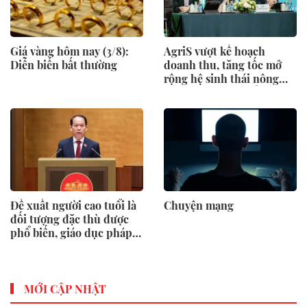
Giá vàng hôm nay (3/8):
AgriS vượt kế hoạch
Diễn biến bất thường
doanh thu, tăng tốc mở
rộng hệ sinh thái nông
nghiệp – thực phẩm
Đề xuất người cao tuổi là
Chuyện mạng
đối tượng đặc thù được
phổ biến, giáo dục pháp
luật
MỚI CẬP NHẬT