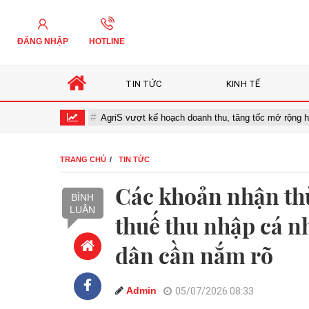
ĐĂNG NHẬP
HOTLINE
TIN TỨC
KINH TẾ
hóa số
AgriS vượt kế hoạch doanh thu, tăng tốc mở rộng hệ sinh th
TRANG CHỦ
TIN TỨC
Các khoản nhận thừ
BÌNH
LUẬN
thuế thu nhập cá n
dân cần nắm rõ
Admin
05/07/2026 08:33