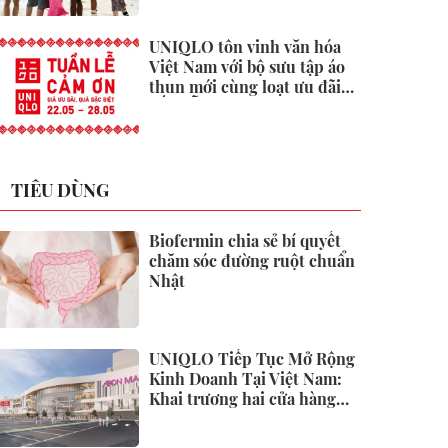
UNIQLO tôn vinh văn hóa
Việt Nam với bộ sưu tập áo
thun mới cùng loạt ưu đãi
hấp dẫn
TIÊU DÙNG
Biofermin chia sẻ bí quyết
chăm sóc đường ruột chuẩn
Nhật
UNIQLO Tiếp Tục Mở Rộng
Kinh Doanh Tại Việt Nam:
Khai trương hai cửa hàng
mới tại Thanh Hóa và Hạ
Long vào mùa Thu Đông