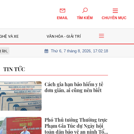
EMAIL
TÌM KIẾM
CHUYÊN MỤC
GHỆ VÀ XE
VĂN HÓA - GIẢI TRÍ
Thứ 6, 7 tháng 8, 2026, 17:02:19
 chờ nhịp điều chỉnh để giải ngân?
Cô gái 26 tuổi tử vong vì nốt ruồ
TIN TỨC
Cách gia hạn bảo hiểm y tế
đơn giản, ai cũng nên biết
Phó Thủ tướng Thường trực
Phạm Gia Túc dự Ngày hội
toàn dân bảo vệ an ninh Tổ