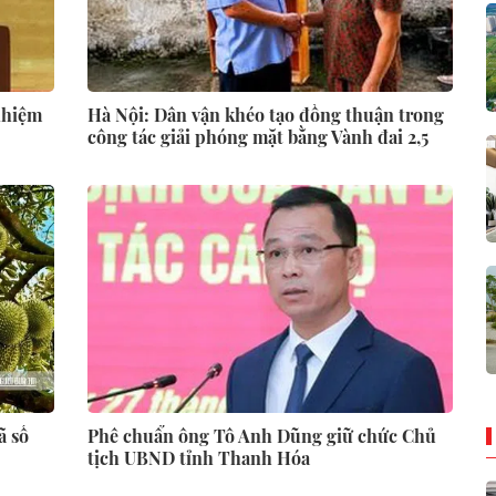
nhiệm
Hà Nội: Dân vận khéo tạo đồng thuận trong
công tác giải phóng mặt bằng Vành đai 2,5
ã số
Phê chuẩn ông Tô Anh Dũng giữ chức Chủ
tịch UBND tỉnh Thanh Hóa