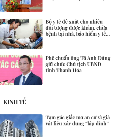
quốc tại Đặc khu Phú Quốc
Bộ y tế đề xuất cho nhiều
đối tượng được khám, chữa
bệnh tại nhà, bảo hiểm y tế
chi trả
Phê chuẩn ông Tô Anh Dũng
giữ chức Chủ tịch UBND
tỉnh Thanh Hóa
KINH TẾ
Tạm gác giấc mơ an cư vì giá
vật liệu xây dựng “lập đỉnh”