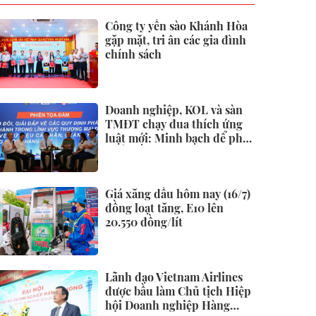
Công ty yến sào Khánh Hòa
gặp mặt, tri ân các gia đình
chính sách
Doanh nghiệp, KOL và sàn
TMĐT chạy đua thích ứng
luật mới: Minh bạch để phát
triển bền vững
Giá xăng dầu hôm nay (16/7)
đồng loạt tăng, E10 lên
20.550 đồng/lít
Lãnh đạo Vietnam Airlines
được bầu làm Chủ tịch Hiệp
hội Doanh nghiệp Hàng