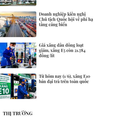
Doanh nghiệp kiến nghị
Chủ tịch Quốc hội về phí hạ
tầng cảng biển
Giá xăng dầu đồng loạt
giảm, xăng E5 còn 21.784
đồng/lít
Từ hôm nay (1/6), xăng E10
bán đại trà trên toàn quốc
THỊ TRƯỜNG