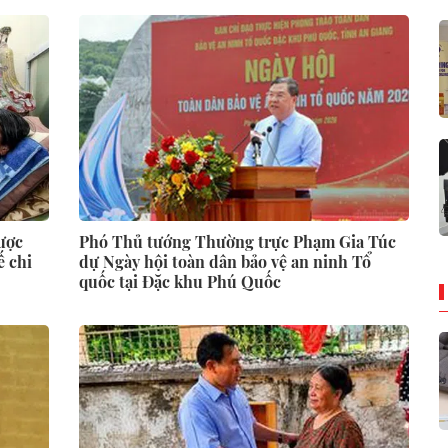
được
Phó Thủ tướng Thường trực Phạm Gia Túc
ế chi
dự Ngày hội toàn dân bảo vệ an ninh Tổ
quốc tại Đặc khu Phú Quốc