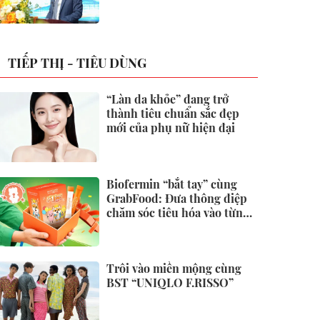
không
TIẾP THỊ - TIÊU DÙNG
“Làn da khỏe” đang trở
thành tiêu chuẩn sắc đẹp
mới của phụ nữ hiện đại
Biofermin “bắt tay” cùng
GrabFood: Đưa thông điệp
chăm sóc tiêu hóa vào từng
đơn hàng
Trôi vào miền mộng cùng
BST “UNIQLO F.RISSO”