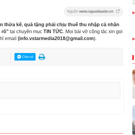
Nguồn
www.nguoiduatin.vn
 thừa kế, quà tặng phải chịu thuế thu nhập cá nhân
 rõ"
tại chuyên mục
TIN TỨC
. Mọi bài vở cộng tác xin gọi
hỉ email
(
info.vstarmedia2018@gmail.com
).
Chia sẻ