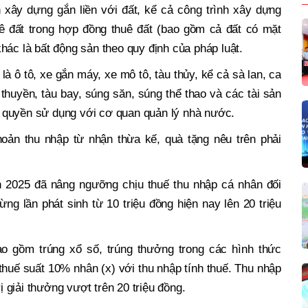
h xây dựng gắn liền với đất, kể cả công trình xây dựng
uê đất trong hợp đồng thuê đất (bao gồm cả đất có mặt
hác là bất động sản theo quy định của pháp luật.
là ô tô, xe gắn máy, xe mô tô, tàu thủy, kể cả sà lan, ca
 thuyền, tàu bay, súng săn, súng thể thao và các tài sản
 quyền sử dụng với cơ quan quản lý nhà nước.
oản thu nhập từ nhận thừa kế, quà tặng nêu trên phải
n 2025 đã nâng ngưỡng chịu thuế thu nhập cá nhân đối
ừng lần phát sinh từ 10 triệu đồng hiện nay lên 20 triệu
ao gồm trúng xổ số, trúng thưởng trong các hình thức
thuế suất 10% nhân (x) với thu nhập tính thuế. Thu nhập
rị giải thưởng vượt trên 20 triệu đồng.