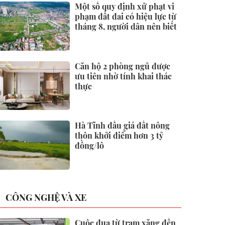
Một số quy định xử phạt vi
phạm đất đai có hiệu lực từ
tháng 8, người dân nên biết
Căn hộ 2 phòng ngủ được
ưu tiên nhờ tính khai thác
thực
Hà Tĩnh đấu giá đất nông
thôn khởi điểm hơn 3 tỷ
đồng/lô
CÔNG NGHỆ VÀ XE
Cuộc đua từ trạm xăng đến