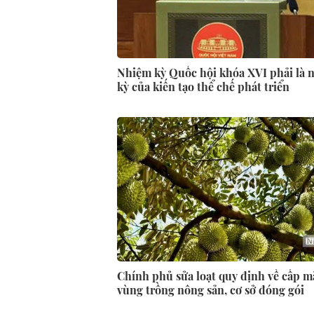
Nhiệm kỳ Quốc hội khóa XVI phải là 
kỳ của kiến tạo thể chế phát triển
Chính phủ sửa loạt quy định về cấp m
vùng trồng nông sản, cơ sở đóng gói