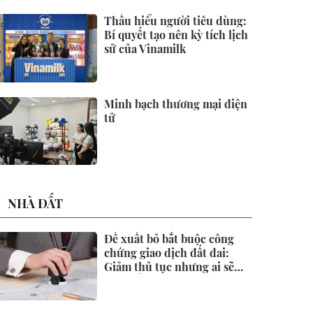
2026
Thấu hiểu người tiêu dùng:
Bí quyết tạo nên kỳ tích lịch
sử của Vinamilk
Minh bạch thương mại điện
tử
NHÀ ĐẤT
Đề xuất bỏ bắt buộc công
chứng giao dịch đất đai:
Giảm thủ tục nhưng ai sẽ
"gác cổng" rủi ro?