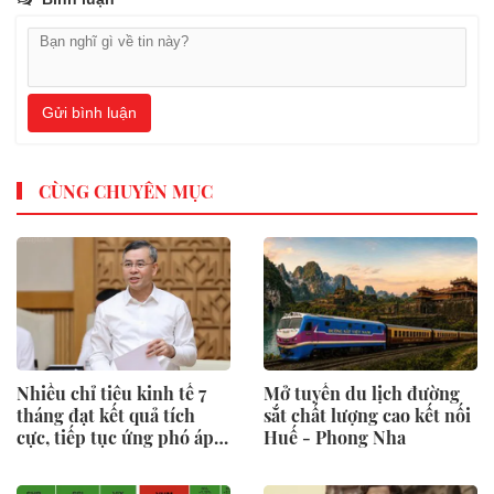
Gửi bình luận
CÙNG CHUYÊN MỤC
Nhiều chỉ tiêu kinh tế 7
Mở tuyến du lịch đường
tháng đạt kết quả tích
sắt chất lượng cao kết nối
cực, tiếp tục ứng phó áp
Huế - Phong Nha
lực lạm phát