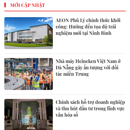
MỚI CẬP NHẬT
AEON Phủ Lý chính thức khởi
công: Hướng đến tọa độ trải
nghiệm mới tại Ninh Bình
Nhà máy Heineken Việt Nam ở
Đà Nẵng gây ấn tượng với đối
tác miền Trung
Chính sách hỗ trợ doanh nghiệp
và thu hút đầu tư trong lĩnh vực
văn hóa số