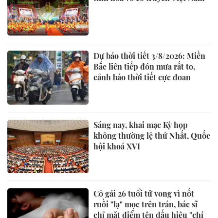
Dự báo thời tiết 3/8/2026: Miền
Bắc liên tiếp đón mưa rất to,
cảnh báo thời tiết cực đoan
Sáng nay, khai mạc Kỳ họp
không thường lệ thứ Nhất, Quốc
hội khoá XVI
Cô gái 26 tuổi tử vong vì nốt
ruồi "lạ" mọc trên trán, bác sĩ
chỉ mặt điểm tên dấu hiệu "chí