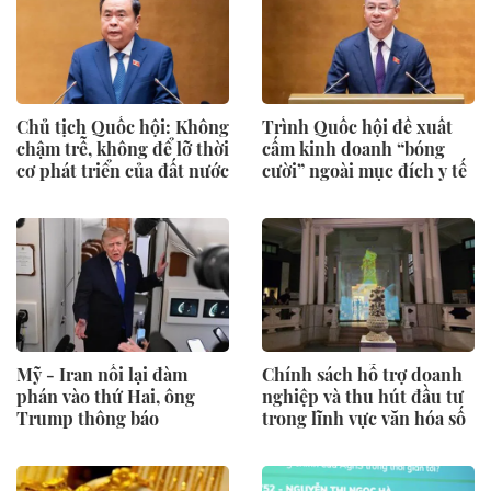
Chủ tịch Quốc hội: Không
Trình Quốc hội đề xuất
chậm trễ, không để lỡ thời
cấm kinh doanh “bóng
cơ phát triển của đất nước
cười” ngoài mục đích y tế
Mỹ - Iran nối lại đàm
Chính sách hỗ trợ doanh
phán vào thứ Hai, ông
nghiệp và thu hút đầu tư
Trump thông báo
trong lĩnh vực văn hóa số