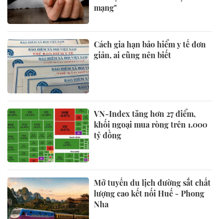
mạng"
Cách gia hạn bảo hiểm y tế đơn
giản, ai cũng nên biết
VN-Index tăng hơn 27 điểm,
khối ngoại mua ròng trên 1.000
tỷ đồng
Mở tuyến du lịch đường sắt chất
lượng cao kết nối Huế - Phong
Nha