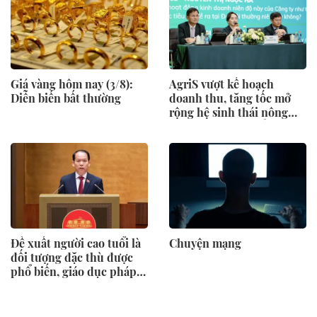
Giá vàng hôm nay (3/8):
AgriS vượt kế hoạch
Diễn biến bất thường
doanh thu, tăng tốc mở
rộng hệ sinh thái nông
nghiệp – thực phẩm
Đề xuất người cao tuổi là
Chuyện mạng
đối tượng đặc thù được
phổ biến, giáo dục pháp
luật