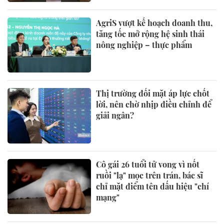
AgriS vượt kế hoạch doanh thu,
tăng tốc mở rộng hệ sinh thái
nông nghiệp – thực phẩm
Thị trường đối mặt áp lực chốt
lời, nên chờ nhịp điều chỉnh để
giải ngân?
Cô gái 26 tuổi tử vong vì nốt
ruồi "lạ" mọc trên trán, bác sĩ
chỉ mặt điểm tên dấu hiệu "chí
mạng"