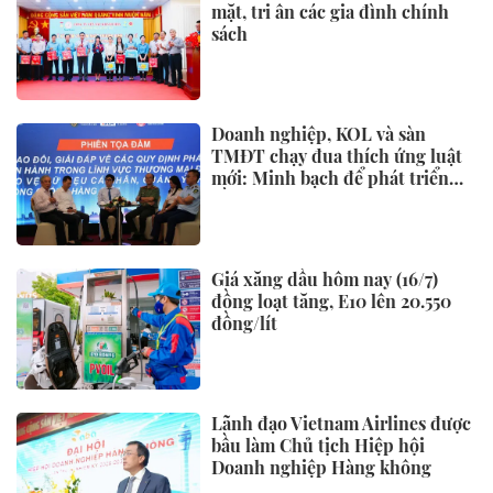
mặt, tri ân các gia đình chính
sách
Doanh nghiệp, KOL và sàn
TMĐT chạy đua thích ứng luật
mới: Minh bạch để phát triển
bền vững
Giá xăng dầu hôm nay (16/7)
đồng loạt tăng, E10 lên 20.550
đồng/lít
Lãnh đạo Vietnam Airlines được
bầu làm Chủ tịch Hiệp hội
Doanh nghiệp Hàng không