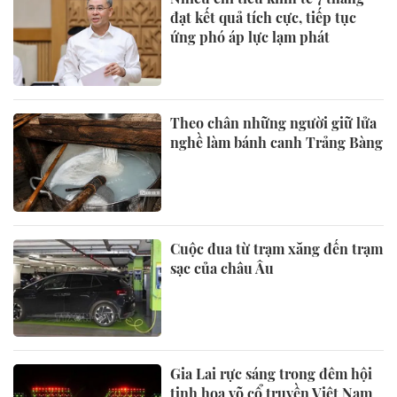
đạt kết quả tích cực, tiếp tục
ứng phó áp lực lạm phát
Theo chân những người giữ lửa
nghề làm bánh canh Trảng Bàng
Cuộc đua từ trạm xăng đến trạm
sạc của châu Âu
Gia Lai rực sáng trong đêm hội
tinh hoa võ cổ truyền Việt Nam