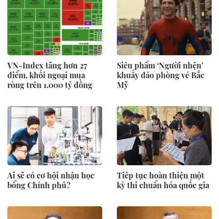
VN-Index tăng hơn 27
Siêu phẩm ‘Người nhện’
điểm, khối ngoại mua
khuấy đảo phòng vé Bắc
ròng trên 1.000 tỷ đồng
Mỹ
Ai sẽ có cơ hội nhận học
Tiếp tục hoàn thiện một
bổng Chính phủ?
kỳ thi chuẩn hóa quốc gia