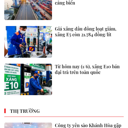
cảng biển
Giá xăng dầu đồng loạt giảm,
xăng E5 còn 21.784 đồng/lít
Từ hôm nay (1/6), xăng E10 bán
đại trà trên toàn quốc
THỊ TRƯỜNG
Công ty yến sào Khánh Hòa gặp