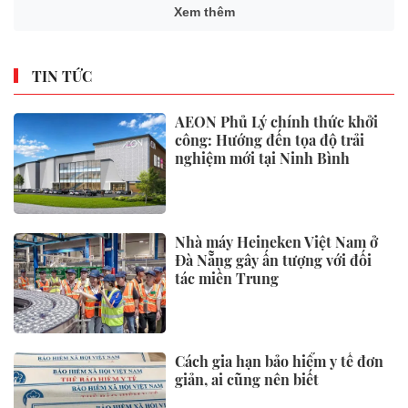
Xem thêm
TIN TỨC
AEON Phủ Lý chính thức khởi
công: Hướng đến tọa độ trải
nghiệm mới tại Ninh Bình
Nhà máy Heineken Việt Nam ở
Đà Nẵng gây ấn tượng với đối
tác miền Trung
Cách gia hạn bảo hiểm y tế đơn
giản, ai cũng nên biết