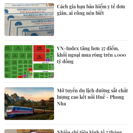
Cách gia hạn bảo hiểm y tế đơn
giản, ai cũng nên biết
VN-Index tăng hơn 27 điểm,
khối ngoại mua ròng trên 1.000
tỷ đồng
Mở tuyến du lịch đường sắt chất
lượng cao kết nối Huế - Phong
Nha
Nhiều chỉ tiêu kinh tế 7 tháng