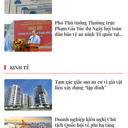
Phó Thủ tướng Thường trực
Phạm Gia Túc dự Ngày hội toàn
dân bảo vệ an ninh Tổ quốc tại
Đặc khu Phú Quốc
KINH TẾ
Tạm gác giấc mơ an cư vì giá vật
liệu xây dựng “lập đỉnh”
Doanh nghiệp kiến nghị Chủ
tịch Quốc hội về phí hạ tầng