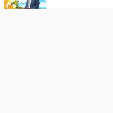
TIẾP THỊ - TIÊU DÙNG
“Làn da khỏe” đang trở thành
tiêu chuẩn sắc đẹp mới của phụ
nữ hiện đại
Biofermin “bắt tay” cùng
GrabFood: Đưa thông điệp
chăm sóc tiêu hóa vào từng đơn
hàng
Trôi vào miền mộng cùng BST
“UNIQLO F.RISSO”