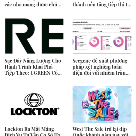
các nhà mạng được chứng
thành nền tảng tiếp thị tự
minh vượt trội hơn các
động bằng AI đầu tiên
ứng dụng OTT về chất
chia sẻ trách nhiệm tăng
lượng và độ tin cậy của
trưởng khách hàng
cuộc gọi thoại
Sạc Đầy Năng Lượng Cho
Seegene đề xuất phương
Hành Trình Khai Phá
pháp xét nghiệm toàn
Tiếp Theo: UGREEN Công
diện đối với nhiễm trùng
Bố Bộ Sưu Tập Honkai:
đường sinh sản thông qua
Star Rail Chính Thức Tại
Nghiên cứu lâm sàng một
Đông Nam Á
triệu ca toàn cầu (GMCS)
Lockton Ra Mắt Mảng
West The Sale trở lại dịp
Dịch Vụ Tư Vấn Cơ Sở Hạ
Quốc khánh năm nay với