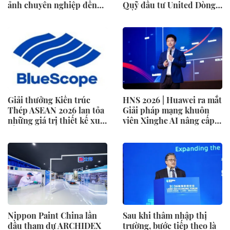
ảnh chuyên nghiệp đến
Quỹ đầu tư United Dòng
không gian gia đình
Tiền Linh Hoạt (UMMF)
Giải thưởng Kiến trúc
HNS 2026 | Huawei ra mắt
Thép ASEAN 2026 lan tỏa
Giải pháp mạng khuôn
những giá trị thiết kế xuất
viên Xinghe AI nâng cấp
sắc qua hợp tác khu vực
cho khu vực Nam Phi
Nippon Paint China lần
Sau khi thâm nhập thị
đầu tham dự ARCHIDEX
trường, bước tiếp theo là