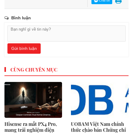
Chia sẻ
Bình luận
Gửi bình luận
CÙNG CHUYÊN MỤC
Hisense ra mắt PX4 Pro,
UOBAM Việt Nam chính
mang trải nghiệm điện
thức chào bán Chứng chỉ