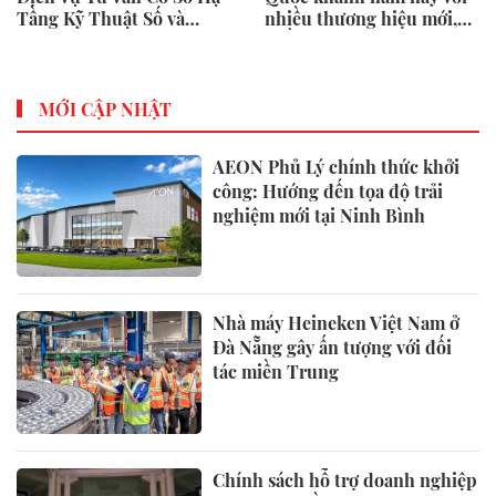
Tầng Kỹ Thuật Số và
nhiều thương hiệu mới,
Trung Tâm Dữ Liệu Toàn
phần thưởng và ưu đãi
Cầu
mua sắm lên tới 90% tại
IMM và Westgate
MỚI CẬP NHẬT
AEON Phủ Lý chính thức khởi
công: Hướng đến tọa độ trải
nghiệm mới tại Ninh Bình
Nhà máy Heineken Việt Nam ở
Đà Nẵng gây ấn tượng với đối
tác miền Trung
Chính sách hỗ trợ doanh nghiệp