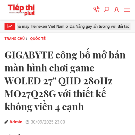
hà máy Heineken Việt Nam ở Đà Nẵng gây ấn tượng với đối tác miền Trung
TRANG CHỦ
QUỐC TẾ
GIGABYTE công bố mở bán
màn hình chơi game
WOLED 27" QHD 280Hz
MO27Q28G với thiết kế
không viền 4 cạnh
Admin
30/09/2025 23:00