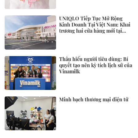
UNIQLO Tiếp Tục Mở Rộng
Kinh Doanh Tại Việt Nam: Khai
trương hai cửa hàng mới tại
Thanh Hóa và Hạ Long vào mùa
Thu Đông 2026
Thấu hiểu người tiêu dùng: Bí
quyết tạo nên kỳ tích lịch sử của
Vinamilk
Minh bạch thương mại điện tử