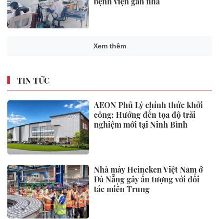
bệnh viện gần nhà
Xem thêm
TIN TỨC
AEON Phủ Lý chính thức khởi
công: Hướng đến tọa độ trải
nghiệm mới tại Ninh Bình
Nhà máy Heineken Việt Nam ở
Đà Nẵng gây ấn tượng với đối
tác miền Trung