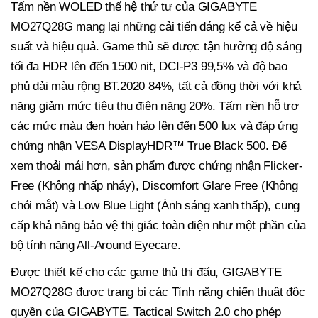
Tấm nền WOLED thế hệ thứ tư của GIGABYTE
MO27Q28G mang lại những cải tiến đáng kể cả về hiệu
suất và hiệu quả. Game thủ sẽ được tận hưởng độ sáng
tối đa HDR lên đến 1500 nit, DCI-P3 99,5% và độ bao
phủ dải màu rộng BT.2020 84%, tất cả đồng thời với khả
năng giảm mức tiêu thụ điện năng 20%. Tấm nền hỗ trợ
các mức màu đen hoàn hảo lên đến 500 lux và đáp ứng
chứng nhận VESA DisplayHDR™ True Black 500. Để
xem thoải mái hơn, sản phẩm được chứng nhận Flicker-
Free (Không nhấp nháy), Discomfort Glare Free (Không
chói mắt) và Low Blue Light (Ánh sáng xanh thấp), cung
cấp khả năng bảo vệ thị giác toàn diện như một phần của
bộ tính năng All-Around Eyecare.
Được thiết kế cho các game thủ thi đấu, GIGABYTE
MO27Q28G được trang bị các Tính năng chiến thuật độc
quyền của GIGABYTE. Tactical Switch 2.0 cho phép