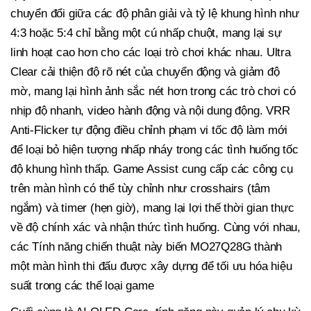
chuyển đổi giữa các độ phân giải và tỷ lệ khung hình như
4:3 hoặc 5:4 chỉ bằng một cú nhấp chuột, mang lại sự
linh hoạt cao hơn cho các loại trò chơi khác nhau. Ultra
Clear cải thiện độ rõ nét của chuyển động và giảm độ
mờ, mang lại hình ảnh sắc nét hơn trong các trò chơi có
nhịp độ nhanh, video hành động và nội dung động. VRR
Anti-Flicker tự động điều chỉnh phạm vi tốc độ làm mới
để loại bỏ hiện tượng nhấp nháy trong các tình huống tốc
độ khung hình thấp. Game Assist cung cấp các công cụ
trên màn hình có thể tùy chỉnh như crosshairs (tâm
ngắm) và timer (hẹn giờ), mang lại lợi thế thời gian thực
về độ chính xác và nhận thức tình huống. Cùng với nhau,
các Tính năng chiến thuật này biến MO27Q28G thành
một màn hình thi đấu được xây dựng để tối ưu hóa hiệu
suất trong các thể loại game