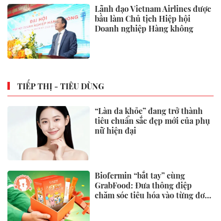
Lãnh đạo Vietnam Airlines được
bầu làm Chủ tịch Hiệp hội
Doanh nghiệp Hàng không
TIẾP THỊ - TIÊU DÙNG
“Làn da khỏe” đang trở thành
tiêu chuẩn sắc đẹp mới của phụ
nữ hiện đại
Biofermin “bắt tay” cùng
GrabFood: Đưa thông điệp
chăm sóc tiêu hóa vào từng đơn
hàng