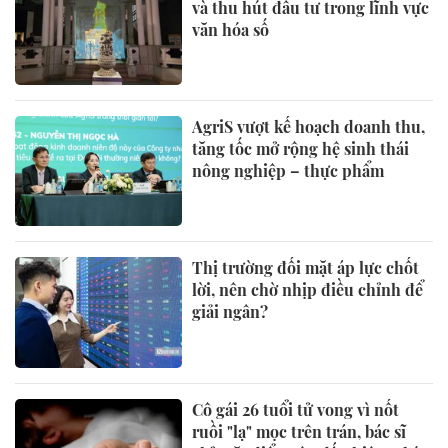
và thu hút đầu tư trong lĩnh vực
văn hóa số
AgriS vượt kế hoạch doanh thu,
tăng tốc mở rộng hệ sinh thái
nông nghiệp – thực phẩm
Thị trường đối mặt áp lực chốt
lời, nên chờ nhịp điều chỉnh để
giải ngân?
Cô gái 26 tuổi tử vong vì nốt
ruồi "lạ" mọc trên trán, bác sĩ