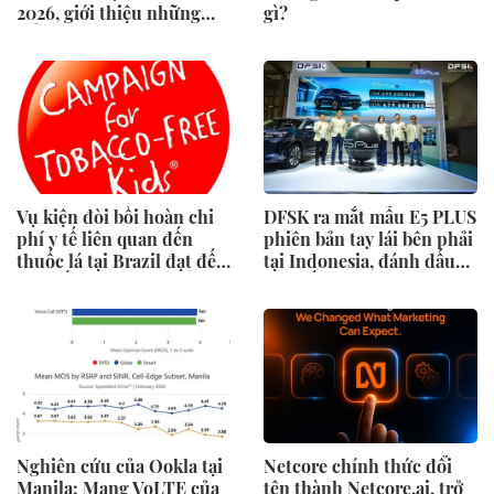
2026, giới thiệu những
gì?
đổi mới cho các ngành
công nghiệp
Vụ kiện đòi bồi hoàn chi
DFSK ra mắt mẫu E5 PLUS
phí y tế liên quan đến
phiên bản tay lái bên phải
thuốc lá tại Brazil đạt đến
tại Indonesia, đánh dấu
cột mốc quan trọng khi
cột mốc mới trong hành
tòa án chuẩn bị ra phán
trình mở rộng toàn cầu
quyết.
Nghiên cứu của Ookla tại
Netcore chính thức đổi
Manila: Mạng VoLTE của
tên thành Netcore.ai, trở