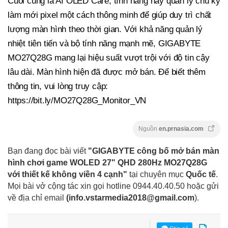
Cuối cùng là AI OLED Care, tính năng này quản lý chu kỳ
làm mới pixel một cách thông minh để giúp duy trì chất
lượng màn hình theo thời gian. Với khả năng quản lý
nhiệt tiên tiến và bộ tính năng mạnh mẽ, GIGABYTE
MO27Q28G mang lại hiệu suất vượt trội với độ tin cậy
lâu dài. Màn hình hiện đã được mở bán. Để biết thêm
thông tin, vui lòng truy cập:
https://bit.ly/MO27Q28G_Monitor_VN
Nguồn
en.prnasia.com
Bạn đang đọc bài viết
"GIGABYTE công bố mở bán màn
hình chơi game WOLED 27" QHD 280Hz MO27Q28G
với thiết kế không viền 4 cạnh"
tại chuyên mục
Quốc tế
.
Mọi bài vở cộng tác xin gọi hotline 0944.40.40.50
hoặc gửi
về địa chỉ email
(
info.vstarmedia2018@gmail.com
).