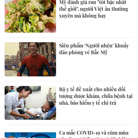
Mỹ đánh giá rau "tốt bậc nhất
thế giới", người Việt ăn thường
xuyên mà không hay
Siêu phẩm ‘Người nhện’ khuấy
đảo phòng vé Bắc Mỹ
Bộ y tế đề xuất cho nhiều đối
tượng được khám, chữa bệnh tại
nhà, bảo hiểm y tế chi trả
Ca mắc COVID-19 và cúm mùa