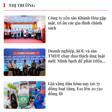
THỊ TRƯỜNG
Công ty yến sào Khánh Hòa gặp
mặt, tri ân các gia đình chính
sách
Doanh nghiệp, KOL và sàn
TMĐT chạy đua thích ứng luật
mới: Minh bạch để phát triển
bền vững
Giá xăng dầu hôm nay (16/7)
đồng loạt tăng, E10 lên 20.550
đồng/lít