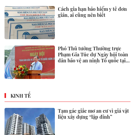
Cách gia hạn bảo hiểm y tế đơn
giản, ai cũng nên biết
Phó Thủ tướng Thường trực
Phạm Gia Túc dự Ngày hội toàn
dân bảo vệ an ninh Tổ quốc tại
Đặc khu Phú Quốc
KINH TẾ
Tạm gác giấc mơ an cư vì giá vật
liệu xây dựng “lập đỉnh”