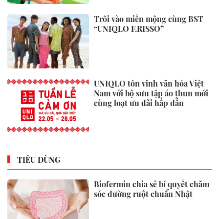
Trôi vào miền mộng cùng BST
“UNIQLO F.RISSO”
UNIQLO tôn vinh văn hóa Việt
Nam với bộ sưu tập áo thun mới
cùng loạt ưu đãi hấp dẫn
TIÊU DÙNG
Biofermin chia sẻ bí quyết chăm
sóc đường ruột chuẩn Nhật