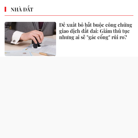
NHÀ ĐẤT
Đề xuất bỏ bắt buộc công chứng
giao dịch đất đai: Giảm thủ tục
nhưng ai sẽ "gác cổng" rủi ro?
Một số quy định xử phạt vi
phạm đất đai có hiệu lực từ
tháng 8, người dân nên biết
Căn hộ 2 phòng ngủ được ưu
tiên nhờ tính khai thác thực