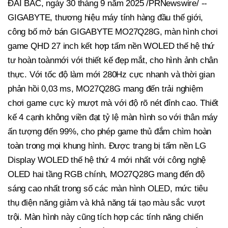
ĐÀI BẮC, ngày 30 tháng 9 năm 2025 /PRNewswire/ --
GIGABYTE, thương hiệu máy tính hàng đầu thế giới,
công bố mở bán GIGABYTE MO27Q28G, màn hình chơi
game QHD 27 inch kết hợp tấm nền WOLED thế hệ thứ
tư hoàn toànmới với thiết kế đẹp mắt, cho hình ảnh chân
thực. Với tốc độ làm mới 280Hz cực nhanh và thời gian
phản hồi 0,03 ms, MO27Q28G mang đến trải nghiệm
chơi game cực kỳ mượt mà với độ rõ nét đỉnh cao. Thiết
kế 4 cạnh không viền đạt tỷ lệ màn hình so với thân máy
ấn tượng đến 99%, cho phép game thủ đắm chìm hoàn
toàn trong mọi khung hình. Được trang bị tấm nền LG
Display WOLED thế hệ thứ 4 mới nhất với công nghệ
OLED hai tầng RGB chính, MO27Q28G mang đến độ
sáng cao nhất trong số các màn hình OLED, mức tiêu
thụ điện năng giảm và khả năng tái tạo màu sắc vượt
trội. Màn hình này cũng tích hợp các tính năng chiến