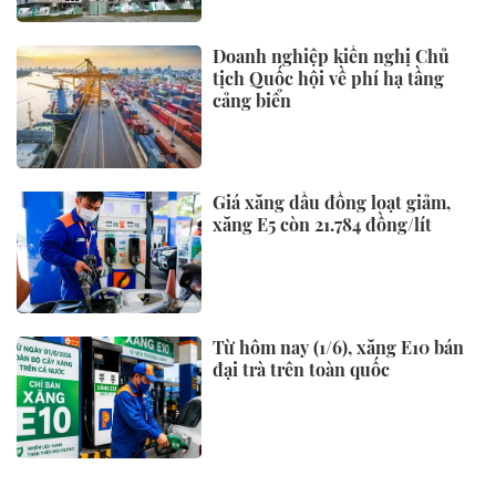
Doanh nghiệp kiến nghị Chủ
tịch Quốc hội về phí hạ tầng
cảng biển
Giá xăng dầu đồng loạt giảm,
xăng E5 còn 21.784 đồng/lít
Từ hôm nay (1/6), xăng E10 bán
đại trà trên toàn quốc