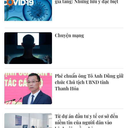
gia tăng: Những lưu ý đặc biệt
Chuyện mạng
Phê chuẩn ông Tô Anh Dũng giữ
chức Chủ tịch UBND tỉnh
Thanh Hóa
Từ dự án đầu tư y tế cơ sở đến
niềm tin của người dân vào