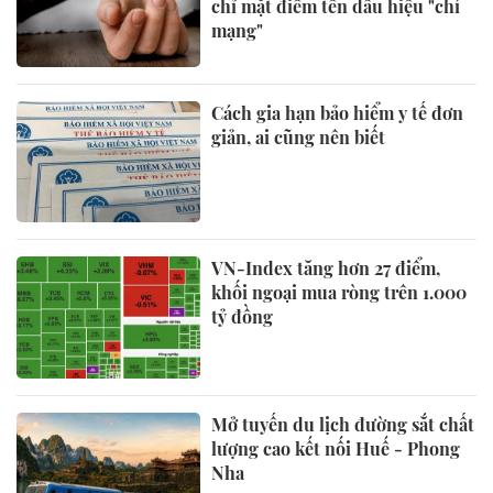
chỉ mặt điểm tên dấu hiệu "chí
mạng"
Cách gia hạn bảo hiểm y tế đơn
giản, ai cũng nên biết
VN-Index tăng hơn 27 điểm,
khối ngoại mua ròng trên 1.000
tỷ đồng
Mở tuyến du lịch đường sắt chất
lượng cao kết nối Huế - Phong
Nha