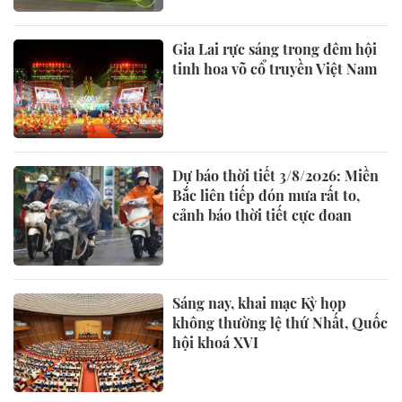
Gia Lai rực sáng trong đêm hội
tinh hoa võ cổ truyền Việt Nam
Dự báo thời tiết 3/8/2026: Miền
Bắc liên tiếp đón mưa rất to,
cảnh báo thời tiết cực đoan
Sáng nay, khai mạc Kỳ họp
không thường lệ thứ Nhất, Quốc
hội khoá XVI