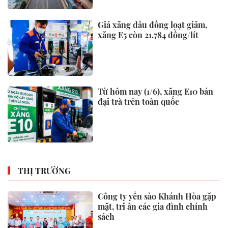
Giá xăng dầu đồng loạt giảm,
xăng E5 còn 21.784 đồng/lít
Từ hôm nay (1/6), xăng E10 bán
đại trà trên toàn quốc
THỊ TRƯỜNG
Công ty yến sào Khánh Hòa gặp
mặt, tri ân các gia đình chính
sách