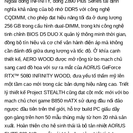
Ngoài dòng INFINITY, dòng Z890 Plus Series tái định
nghĩa khả năng của bộ nhớ DDR5 với công nghệ
CQDIMM, cho phép đạt hiệu năng tối đa ở dung lượng
256 GB trong cấu hình dual-DIMM, trong khi công nghệ
tinh chỉnh BIOS D5 DUO X quản lý thông minh thời gian,
đồng bộ tín hiệu và cơ chế vận hành điện áp mà không
cần đánh đổi giữa dung lượng và tốc độ. Ở khía cạnh
thiết kế, AERO WOOD được mở rộng từ bo mạch chủ
sang card đồ họa với sự ra mắt của AORUS GeForce
RTX™ 5080 INFINITY WOOD, đưa yếu tố thẩm mỹ lên
một tầm cao mới trong các bản dựng hiệu năng cao. Triết
lý thiết kế Project STEALTH cũng đạt cột mốc mới với bo
mạch chủ chơi game B850 mATX sử dụng đầu nối đảo
ngược đầu tiên trên thế giới, hỗ trợ
build PC giấu
dây
gọn gàng trên hơn 50 mẫu thùng máy từ hơn 20 nhà sản
xuất. Hoàn thiện cho
hệ sinh thái
là bộ tản nhiệt AORUS