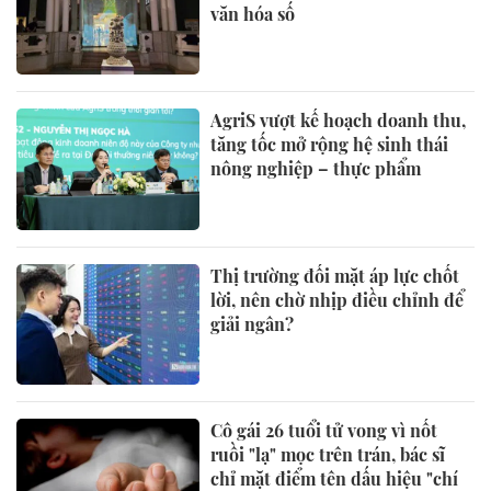
văn hóa số
AgriS vượt kế hoạch doanh thu,
tăng tốc mở rộng hệ sinh thái
nông nghiệp – thực phẩm
Thị trường đối mặt áp lực chốt
lời, nên chờ nhịp điều chỉnh để
giải ngân?
Cô gái 26 tuổi tử vong vì nốt
ruồi "lạ" mọc trên trán, bác sĩ
chỉ mặt điểm tên dấu hiệu "chí