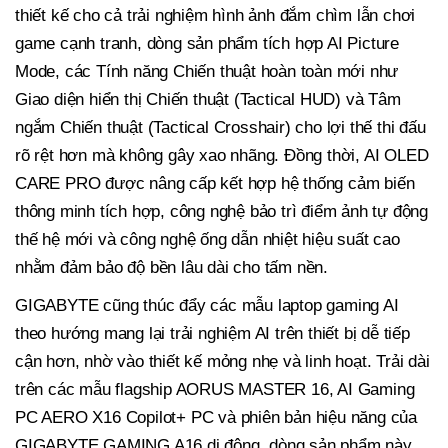
thiết kế cho cả trải nghiệm hình ảnh đắm chìm lẫn chơi
game cạnh tranh, dòng sản phẩm tích hợp AI Picture
Mode, các Tính năng Chiến thuật hoàn toàn mới như
Giao diện hiển thị Chiến thuật (Tactical HUD) và Tâm
ngắm Chiến thuật (Tactical Crosshair) cho lợi thế thi đấu
rõ rệt hơn mà không gây xao nhãng. Đồng thời, AI OLED
CARE PRO được nâng cấp kết hợp hệ thống cảm biến
thông minh tích hợp, công nghệ bảo trì điểm ảnh tự động
thế hệ mới và công nghệ ống dẫn nhiệt hiệu suất cao
nhằm đảm bảo độ bền lâu dài cho tấm nền.
GIGABYTE cũng thúc đẩy các mẫu laptop
gaming AI
theo hướng mang lại trải nghiệm AI trên thiết bị dễ tiếp
cận
hơn, nhờ vào thiết
kế mỏng nhẹ và linh
hoạt.
Trải dài
trên các mẫu flagship AORUS MASTER 16, AI Gaming
PC AERO X16 Copilot+ PC và phiên bản hiệu
năng của
GIGABYTE GAMING A16 di động, dòng sản phẩm này