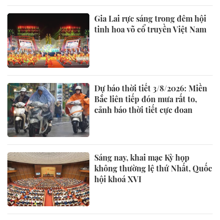
Gia Lai rực sáng trong đêm hội
tinh hoa võ cổ truyền Việt Nam
Dự báo thời tiết 3/8/2026: Miền
Bắc liên tiếp đón mưa rất to,
cảnh báo thời tiết cực đoan
Sáng nay, khai mạc Kỳ họp
không thường lệ thứ Nhất, Quốc
hội khoá XVI