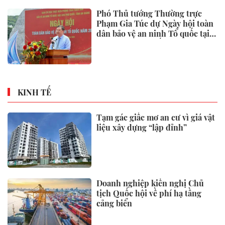
Phó Thủ tướng Thường trực
Phạm Gia Túc dự Ngày hội toàn
dân bảo vệ an ninh Tổ quốc tại
Đặc khu Phú Quốc
KINH TẾ
Tạm gác giấc mơ an cư vì giá vật
liệu xây dựng “lập đỉnh”
Doanh nghiệp kiến nghị Chủ
tịch Quốc hội về phí hạ tầng
cảng biển