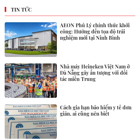
TIN TỨC
AEON Phủ Lý chính thức khởi
công: Hướng đến tọa độ trải
nghiệm mới tại Ninh Bình
Nhà máy Heineken Việt Nam ở
Đà Nẵng gây ấn tượng với đối
tác miền Trung
Cách gia hạn bảo hiểm y tế đơn
giản, ai cũng nên biết