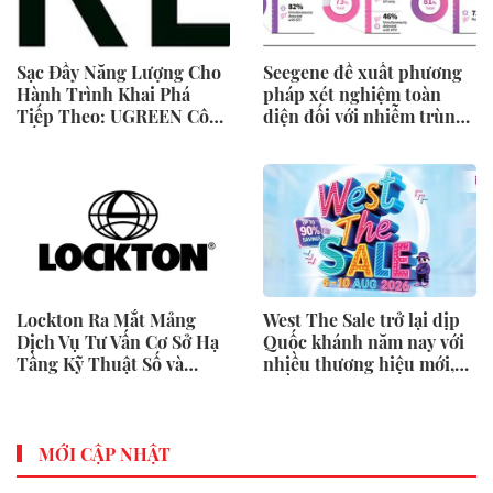
Sạc Đầy Năng Lượng Cho
Seegene đề xuất phương
Hành Trình Khai Phá
pháp xét nghiệm toàn
Tiếp Theo: UGREEN Công
diện đối với nhiễm trùng
Bố Bộ Sưu Tập Honkai:
đường sinh sản thông qua
Star Rail Chính Thức Tại
Nghiên cứu lâm sàng một
Đông Nam Á
triệu ca toàn cầu (GMCS)
Lockton Ra Mắt Mảng
West The Sale trở lại dịp
Dịch Vụ Tư Vấn Cơ Sở Hạ
Quốc khánh năm nay với
Tầng Kỹ Thuật Số và
nhiều thương hiệu mới,
Trung Tâm Dữ Liệu Toàn
phần thưởng và ưu đãi
Cầu
mua sắm lên tới 90% tại
IMM và Westgate
MỚI CẬP NHẬT