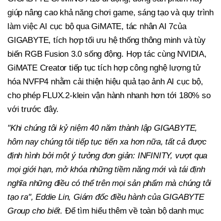
giúp nâng cao khả năng chơi game, sáng tạo và quy trình
làm việc AI
cục bộ
qua GiMATE, tác nhân AI
7của
GIGABYTE, tích hợp tối ưu hệ thống thông minh và tùy
biến RGB Fusion 3.0 sống động. Hợp tác cùng NVIDIA,
GiMATE Creator tiếp tục tích hợp công nghệ lượng tử
hóa NVFP4 nhằm cải thiện hiệu quả tạo ảnh AI cục bộ,
cho phép FLUX.2-klein vận hành nhanh hơn tới 180% so
với trước đây.
"Khi chúng tôi kỷ niệm 40 năm thành lập GIGABYTE,
hôm nay chúng tôi tiếp tục tiến xa hơn nữa, tất cả được
định hình bởi một ý tưởng đơn giản: INFINITY, vượt qua
mọi giới hạn, mở khóa những tiềm năng mới và tái định
nghĩa những điều có thể trên mọi sản phẩm mà chúng tôi
tạo ra", Eddie Lin, Giám đốc điều hành của GIGABYTE
Group cho biết.
Để tìm hiểu thêm về toàn bộ danh mục