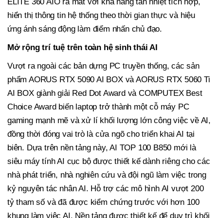
ELITE 360 AIO ra mắt với khả năng tản nhiệt tích hợp,
hiển thị thông tin hệ thống theo thời gian thực và hiệu
ứng ánh sáng động làm điểm nhấn chủ đạo.
Mở rộng trí tuệ trên toàn hệ sinh thái AI
Vượt ra ngoài các bản dựng PC truyền thống, các sản
phẩm AORUS RTX 5090 AI BOX và AORUS RTX 5060 Ti
AI BOX giành giải Red Dot Award và COMPUTEX Best
Choice Award biến
laptop trở thành một cỗ máy PC
gaming mạnh mẽ và xử lí khối lượng lớn công việc về AI
,
đồng thời đóng vai trò là cửa ngõ cho triển khai AI tại
biên. Dựa trên nền tảng này, AI TOP 100 B850 mới là
siêu máy tính AI cục bộ được thiết kế dành riêng cho các
nhà phát triển, nhà nghiên cứu và đội ngũ làm việc trong
kỷ nguyên tác nhân AI. Hỗ trợ các mô hình AI vượt 200
tỷ tham số và đã được kiểm chứng trước với hơn 100
khung làm việc AI. Nền tảng được thiết kế để duy trì khối