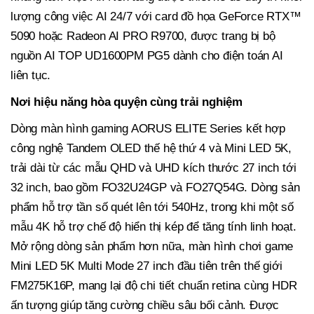
lượng công việc AI 24/7 với card đồ họa GeForce RTX™
5090 hoặc Radeon AI PRO R9700, được trang bị bộ
nguồn AI TOP UD1600PM PG5 dành cho điện toán AI
liên tục.
Nơi hiệu năng hòa quyện cùng trải nghiệm
Dòng màn hình gaming AORUS ELITE Series kết hợp
công nghệ Tandem OLED thế hệ thứ 4 và Mini LED 5K,
trải dài từ các mẫu QHD và UHD kích thước 27 inch tới
32 inch, bao gồm FO32U24GP và FO27Q54G. Dòng sản
phẩm hỗ trợ tần số quét lên tới 540Hz, trong khi một số
mẫu 4K hỗ trợ chế độ hiển thị kép để tăng tính linh hoạt.
Mở rộng dòng sản phẩm hơn nữa, màn hình chơi game
Mini LED 5K Multi Mode 27 inch đầu tiên trên thế giới
FM275K16P, mang lại độ chi tiết chuẩn retina cùng HDR
ấn tượng giúp tăng cường chiều sâu bối cảnh. Được