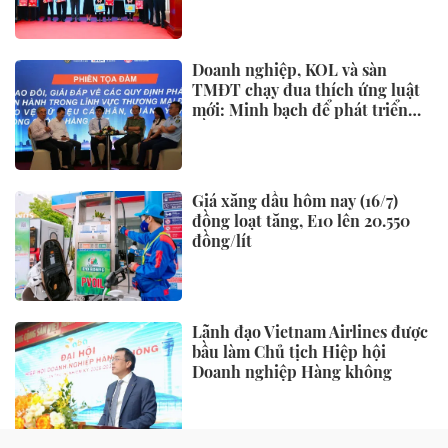
Doanh nghiệp, KOL và sàn
TMĐT chạy đua thích ứng luật
mới: Minh bạch để phát triển
bền vững
Giá xăng dầu hôm nay (16/7)
đồng loạt tăng, E10 lên 20.550
đồng/lít
Lãnh đạo Vietnam Airlines được
bầu làm Chủ tịch Hiệp hội
Doanh nghiệp Hàng không