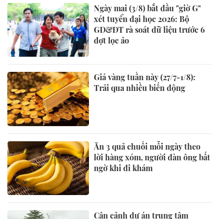
Ngày mai (3/8) bắt đầu "giờ G"
xét tuyển đại học 2026: Bộ
GD&ĐT rà soát dữ liệu trước 6
đợt lọc ảo
Giá vàng tuần này (27/7-1/8):
Trải qua nhiều biến động
Ăn 3 quả chuối mỗi ngày theo
lời hàng xóm, người đàn ông bất
ngờ khi đi khám
Cận cảnh dự án trung tâm