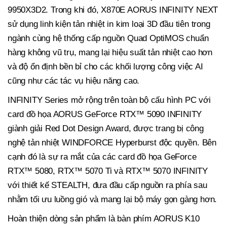
9950X3D2. Trong khi đó, X870E AORUS INFINITY NEXT
sử dụng linh kiện tản nhiệt in kim loại 3D đầu tiên trong
ngành cùng hệ thống cấp nguồn Quad OptiMOS chuẩn
hàng không vũ trụ, mang lại hiệu suất tản nhiệt cao hơn
và độ ổn định bền bỉ cho các khối lượng công việc AI
cũng như các tác vụ hiệu năng cao.
INFINITY Series mở rộng trên toàn bộ cấu hình PC với
card đồ họa AORUS GeForce RTX™ 5090 INFINITY
giành giải Red Dot Design Award, được trang bị công
nghệ tản nhiệt WINDFORCE Hyperburst độc quyền. Bên
cạnh đó là sự ra mắt của các card đồ họa GeForce
RTX™ 5080, RTX™ 5070 Ti và RTX™ 5070 INFINITY
với thiết kế STEALTH, đưa đầu cấp nguồn ra phía sau
nhằm tối ưu luồng gió và mang lại bộ máy gọn gàng hơn.
Hoàn thiện dòng sản phẩm là bàn phím AORUS K10