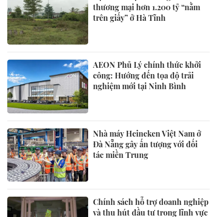
thương mại hơn 1.200 tỷ “nằm
trên giấy” ở Hà Tĩnh
AEON Phủ Lý chính thức khởi
công: Hướng đến tọa độ trải
nghiệm mới tại Ninh Bình
Nhà máy Heineken Việt Nam ở
Đà Nẵng gây ấn tượng với đối
tác miền Trung
Chính sách hỗ trợ doanh nghiệp
và thu hút đầu tư trong lĩnh vực