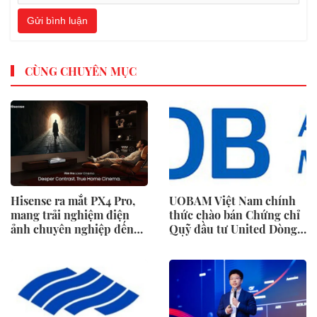
Gửi bình luận
CÙNG CHUYÊN MỤC
Hisense ra mắt PX4 Pro,
UOBAM Việt Nam chính
mang trải nghiệm điện
thức chào bán Chứng chỉ
ảnh chuyên nghiệp đến
Quỹ đầu tư United Dòng
không gian gia đình
Tiền Linh Hoạt (UMMF)