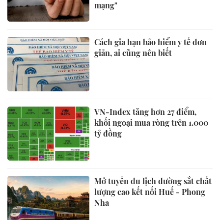
mạng"
Cách gia hạn bảo hiểm y tế đơn
giản, ai cũng nên biết
VN-Index tăng hơn 27 điểm,
khối ngoại mua ròng trên 1.000
tỷ đồng
Mở tuyến du lịch đường sắt chất
lượng cao kết nối Huế - Phong
Nha