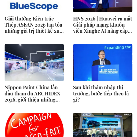
Giải thưởng Kiến trúc
HNS 2026 | Huawei ra mắt
Thép ASEAN 2026 lan tỏa
Giải pháp mạng khuôn
những giá trị thiết kế xuất
viên Xinghe AI nâng cấp
sắc qua hợp tác khu vực
cho khu vực Nam Phi
Nippon Paint China lần
Sau khi thâm nhập thị
đầu tham dự ARCHIDEX
trường, bước tiếp theo là
2026, giới thiệu những
gì?
đổi mới cho các ngành
công nghiệp