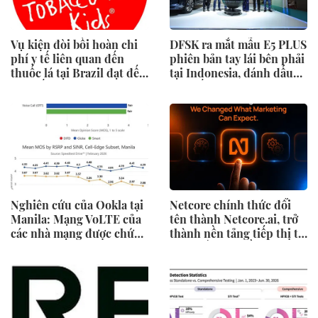
Vụ kiện đòi bồi hoàn chi
DFSK ra mắt mẫu E5 PLUS
phí y tế liên quan đến
phiên bản tay lái bên phải
thuốc lá tại Brazil đạt đến
tại Indonesia, đánh dấu
cột mốc quan trọng khi
cột mốc mới trong hành
tòa án chuẩn bị ra phán
trình mở rộng toàn cầu
quyết.
Nghiên cứu của Ookla tại
Netcore chính thức đổi
Manila: Mạng VoLTE của
tên thành Netcore.ai, trở
các nhà mạng được chứng
thành nền tảng tiếp thị tự
minh vượt trội hơn các
động bằng AI đầu tiên
ứng dụng OTT về chất
chia sẻ trách nhiệm tăng
lượng và độ tin cậy của
trưởng khách hàng
cuộc gọi thoại