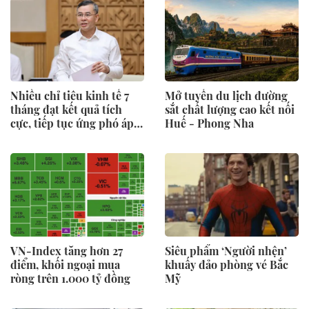
Nhiều chỉ tiêu kinh tế 7
Mở tuyến du lịch đường
tháng đạt kết quả tích
sắt chất lượng cao kết nối
cực, tiếp tục ứng phó áp
Huế - Phong Nha
lực lạm phát
VN-Index tăng hơn 27
Siêu phẩm ‘Người nhện’
điểm, khối ngoại mua
khuấy đảo phòng vé Bắc
ròng trên 1.000 tỷ đồng
Mỹ