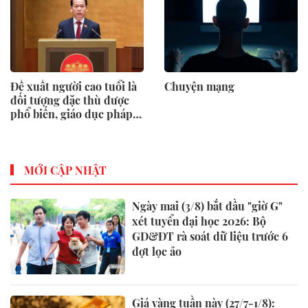
Đề xuất người cao tuổi là
Chuyện mạng
đối tượng đặc thù được
phổ biến, giáo dục pháp
luật
MỚI CẬP NHẬT
Ngày mai (3/8) bắt đầu "giờ G"
xét tuyển đại học 2026: Bộ
GD&ĐT rà soát dữ liệu trước 6
đợt lọc ảo
Giá vàng tuần này (27/7-1/8):