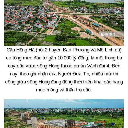
Cầu Hồng Hà (nối 2 huyện Đan Phượng và Mê Linh cũ)
có tổng mức đầu tư gần 10.000 tỷ đồng, là một trong ba
cây cầu vượt sông Hồng thuộc dự án Vành đai 4. Đến
nay, theo ghi nhận của Người Đưa Tin, nhiều mũi thi
công giữa sông Hồng đang đồng thời triển khai các hạng
mục móng và thân trụ cầu.