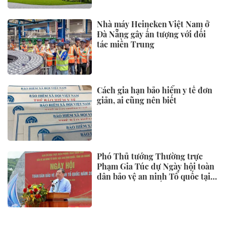
Nhà máy Heineken Việt Nam ở
Đà Nẵng gây ấn tượng với đối
tác miền Trung
Cách gia hạn bảo hiểm y tế đơn
giản, ai cũng nên biết
Phó Thủ tướng Thường trực
Phạm Gia Túc dự Ngày hội toàn
dân bảo vệ an ninh Tổ quốc tại
Đặc khu Phú Quốc