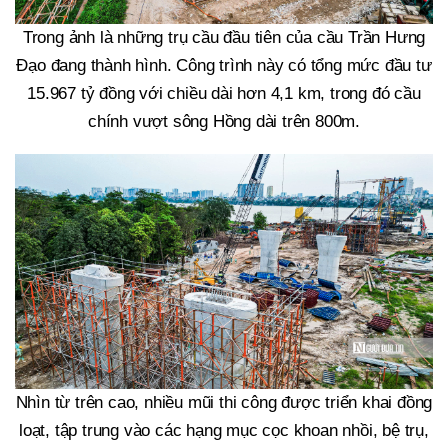
Trong ảnh là những trụ cầu đầu tiên của cầu Trần Hưng
Đạo đang thành hình. Công trình này có tổng mức đầu tư
15.967 tỷ đồng với chiều dài hơn 4,1 km, trong đó cầu
chính vượt sông Hồng dài trên 800m.
Nhìn từ trên cao, nhiều mũi thi công được triển khai đồng
loạt, tập trung vào các hạng mục cọc khoan nhồi, bệ trụ,