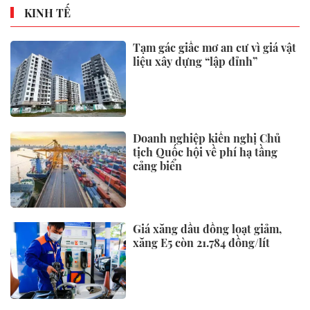
KINH TẾ
Tạm gác giấc mơ an cư vì giá vật
liệu xây dựng “lập đỉnh”
Doanh nghiệp kiến nghị Chủ
tịch Quốc hội về phí hạ tầng
cảng biển
Giá xăng dầu đồng loạt giảm,
xăng E5 còn 21.784 đồng/lít