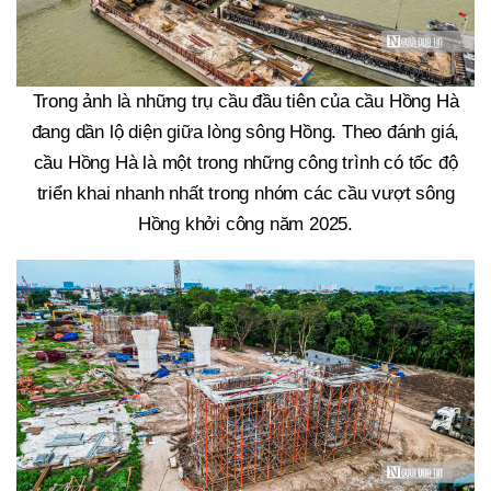
Trong ảnh là những trụ cầu đầu tiên của cầu Hồng Hà
đang dần lộ diện giữa lòng sông Hồng. Theo đánh giá,
cầu Hồng Hà là một trong những công trình có tốc độ
triển khai nhanh nhất trong nhóm các cầu vượt sông
Hồng khởi công năm 2025.