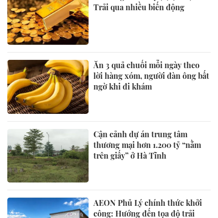
Trải qua nhiều biến động
Ăn 3 quả chuối mỗi ngày theo
lời hàng xóm, người đàn ông bất
ngờ khi đi khám
Cận cảnh dự án trung tâm
thương mại hơn 1.200 tỷ “nằm
trên giấy” ở Hà Tĩnh
AEON Phủ Lý chính thức khởi
công: Hướng đến tọa độ trải