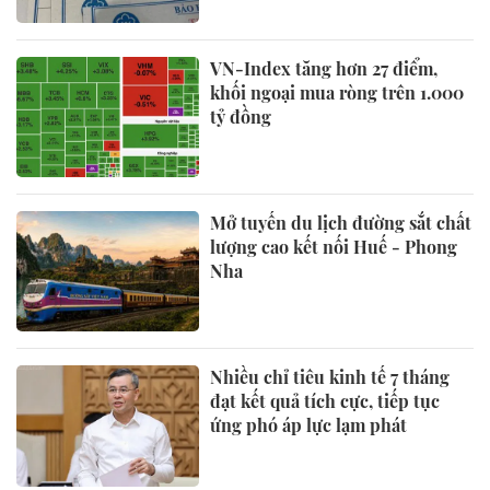
VN-Index tăng hơn 27 điểm,
khối ngoại mua ròng trên 1.000
tỷ đồng
Mở tuyến du lịch đường sắt chất
lượng cao kết nối Huế - Phong
Nha
Nhiều chỉ tiêu kinh tế 7 tháng
đạt kết quả tích cực, tiếp tục
ứng phó áp lực lạm phát