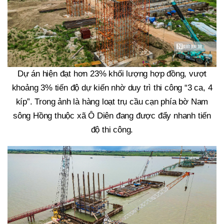
Dự án hiện đạt hơn 23% khối lượng hợp đồng, vượt
khoảng 3% tiến độ dự kiến nhờ duy trì thi công “3 ca, 4
kíp”. Trong ảnh là hàng loạt trụ cầu cạn phía bờ Nam
sông Hồng thuộc xã Ô Diên đang được đẩy nhanh tiến
độ thi công.