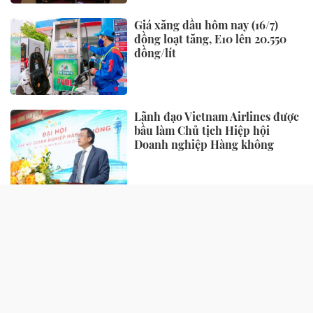
Giá xăng dầu hôm nay (16/7)
đồng loạt tăng, E10 lên 20.550
đồng/lít
Lãnh đạo Vietnam Airlines được
bầu làm Chủ tịch Hiệp hội
Doanh nghiệp Hàng không
TIẾP THỊ - TIÊU DÙNG
“Làn da khỏe” đang trở thành
tiêu chuẩn sắc đẹp mới của phụ
nữ hiện đại