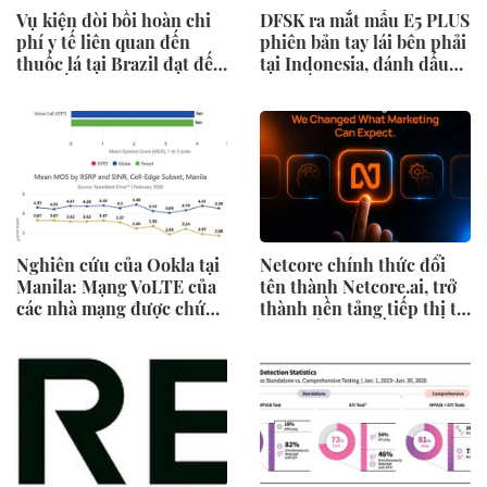
Vụ kiện đòi bồi hoàn chi
DFSK ra mắt mẫu E5 PLUS
phí y tế liên quan đến
phiên bản tay lái bên phải
thuốc lá tại Brazil đạt đến
tại Indonesia, đánh dấu
cột mốc quan trọng khi
cột mốc mới trong hành
tòa án chuẩn bị ra phán
trình mở rộng toàn cầu
quyết.
Nghiên cứu của Ookla tại
Netcore chính thức đổi
Manila: Mạng VoLTE của
tên thành Netcore.ai, trở
các nhà mạng được chứng
thành nền tảng tiếp thị tự
minh vượt trội hơn các
động bằng AI đầu tiên
ứng dụng OTT về chất
chia sẻ trách nhiệm tăng
lượng và độ tin cậy của
trưởng khách hàng
cuộc gọi thoại