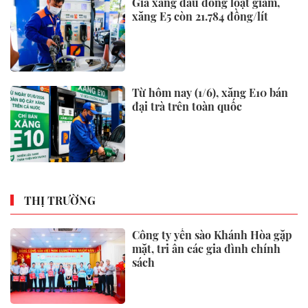
Giá xăng dầu đồng loạt giảm,
xăng E5 còn 21.784 đồng/lít
Từ hôm nay (1/6), xăng E10 bán
đại trà trên toàn quốc
THỊ TRƯỜNG
Công ty yến sào Khánh Hòa gặp
mặt, tri ân các gia đình chính
sách