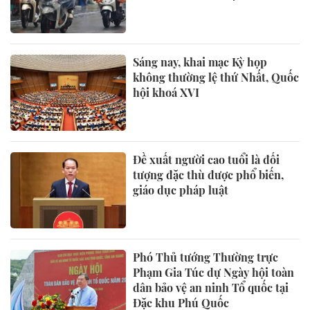
Sáng nay, khai mạc Kỳ họp
không thường lệ thứ Nhất, Quốc
hội khoá XVI
Đề xuất người cao tuổi là đối
tượng đặc thù được phổ biến,
giáo dục pháp luật
Phó Thủ tướng Thường trực
Phạm Gia Túc dự Ngày hội toàn
dân bảo vệ an ninh Tổ quốc tại
Đặc khu Phú Quốc