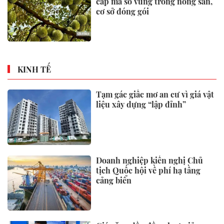
cấp mã số vùng trồng nông sản,
cơ sở đóng gói
KINH TẾ
Tạm gác giấc mơ an cư vì giá vật
liệu xây dựng “lập đỉnh”
Doanh nghiệp kiến nghị Chủ
tịch Quốc hội về phí hạ tầng
cảng biển