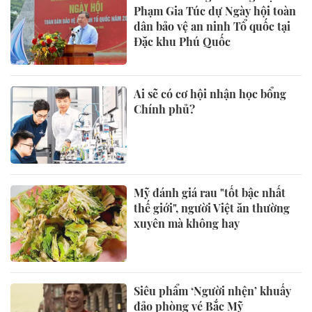
Phạm Gia Túc dự Ngày hội toàn
dân bảo vệ an ninh Tổ quốc tại
Đặc khu Phú Quốc
Ai sẽ có cơ hội nhận học bổng
Chính phủ?
Mỹ đánh giá rau "tốt bậc nhất
thế giới", người Việt ăn thường
xuyên mà không hay
Siêu phẩm ‘Người nhện’ khuấy
đảo phòng vé Bắc Mỹ