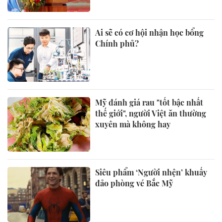
Ai sẽ có cơ hội nhận học bổng
Chính phủ?
Mỹ đánh giá rau "tốt bậc nhất
thế giới", người Việt ăn thường
xuyên mà không hay
Siêu phẩm ‘Người nhện’ khuấy
đảo phòng vé Bắc Mỹ