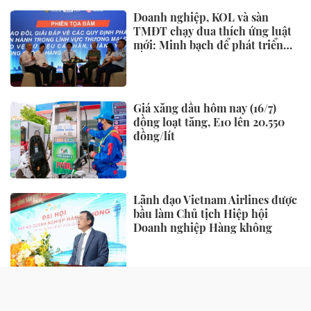
Doanh nghiệp, KOL và sàn
TMĐT chạy đua thích ứng luật
mới: Minh bạch để phát triển
bền vững
Giá xăng dầu hôm nay (16/7)
đồng loạt tăng, E10 lên 20.550
đồng/lít
Lãnh đạo Vietnam Airlines được
bầu làm Chủ tịch Hiệp hội
Doanh nghiệp Hàng không
TIẾP THỊ - TIÊU DÙNG