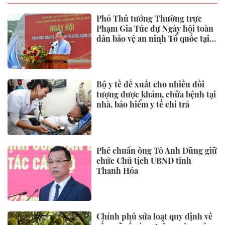
Phó Thủ tướng Thường trực
Phạm Gia Túc dự Ngày hội toàn
dân bảo vệ an ninh Tổ quốc tại
Đặc khu Phú Quốc
Bộ y tế đề xuất cho nhiều đối
tượng được khám, chữa bệnh tại
nhà, bảo hiểm y tế chi trả
Phê chuẩn ông Tô Anh Dũng giữ
chức Chủ tịch UBND tỉnh
Thanh Hóa
Chính phủ sửa loạt quy định về