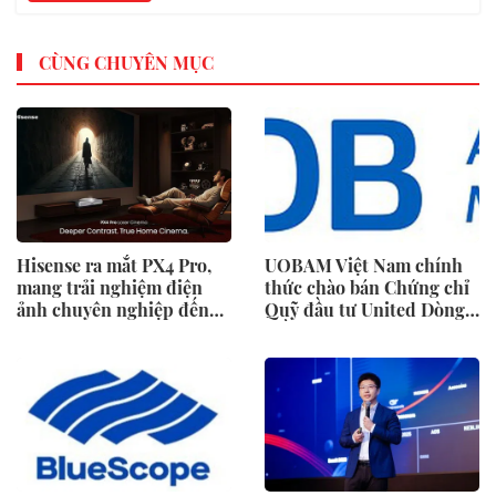
CÙNG CHUYÊN MỤC
Hisense ra mắt PX4 Pro,
UOBAM Việt Nam chính
mang trải nghiệm điện
thức chào bán Chứng chỉ
ảnh chuyên nghiệp đến
Quỹ đầu tư United Dòng
không gian gia đình
Tiền Linh Hoạt (UMMF)