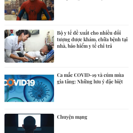
Bộ y tế đề xuất cho nhiều đối
tượng được khám, chữa bệnh tại
nhà, bảo hiểm y tế chi trả
Ca mắc COVID-19 và cúm mùa
gia tăng: Những lưu ý đặc biệt
Chuyện mạng