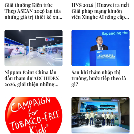
Giải thưởng Kiến trúc
HNS 2026 | Huawei ra mắt
Thép ASEAN 2026 lan tỏa
Giải pháp mạng khuôn
những giá trị thiết kế xuất
viên Xinghe AI nâng cấp
sắc qua hợp tác khu vực
cho khu vực Nam Phi
Nippon Paint China lần
Sau khi thâm nhập thị
đầu tham dự ARCHIDEX
trường, bước tiếp theo là
2026, giới thiệu những
gì?
đổi mới cho các ngành
công nghiệp