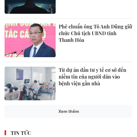
Phê chuẩn ông Tô Anh Dũng giữ
chức Chủ tịch UBND tỉnh
Thanh Hóa
Từ dự án đầu tư y tế cơ sở đến
niềm tin của người dân vào
bệnh viện gần nhà
Xem thêm
TIN TỨC