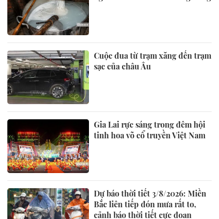
Cuộc đua từ trạm xăng đến trạm
sạc của châu Âu
Gia Lai rực sáng trong đêm hội
tinh hoa võ cổ truyền Việt Nam
Dự báo thời tiết 3/8/2026: Miền
Bắc liên tiếp đón mưa rất to,
cảnh báo thời tiết cực đoan