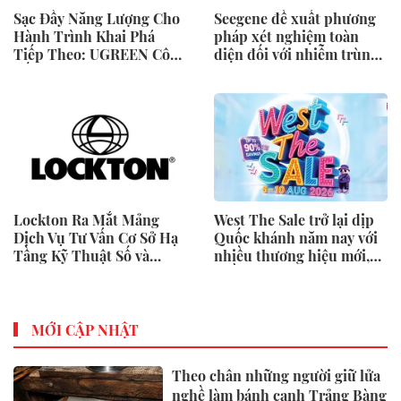
Sạc Đầy Năng Lượng Cho
Seegene đề xuất phương
Hành Trình Khai Phá
pháp xét nghiệm toàn
Tiếp Theo: UGREEN Công
diện đối với nhiễm trùng
Bố Bộ Sưu Tập Honkai:
đường sinh sản thông qua
Star Rail Chính Thức Tại
Nghiên cứu lâm sàng một
Đông Nam Á
triệu ca toàn cầu (GMCS)
Lockton Ra Mắt Mảng
West The Sale trở lại dịp
Dịch Vụ Tư Vấn Cơ Sở Hạ
Quốc khánh năm nay với
Tầng Kỹ Thuật Số và
nhiều thương hiệu mới,
Trung Tâm Dữ Liệu Toàn
phần thưởng và ưu đãi
Cầu
mua sắm lên tới 90% tại
IMM và Westgate
MỚI CẬP NHẬT
Theo chân những người giữ lửa
nghề làm bánh canh Trảng Bàng