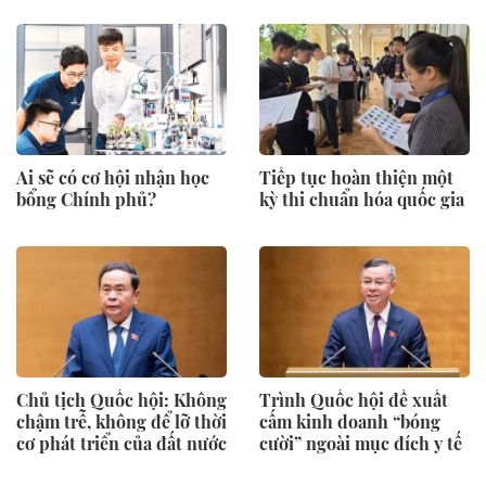
Ai sẽ có cơ hội nhận học
Tiếp tục hoàn thiện một
bổng Chính phủ?
kỳ thi chuẩn hóa quốc gia
Chủ tịch Quốc hội: Không
Trình Quốc hội đề xuất
chậm trễ, không để lỡ thời
cấm kinh doanh “bóng
cơ phát triển của đất nước
cười” ngoài mục đích y tế