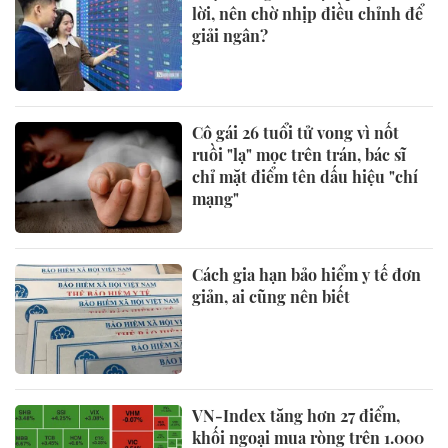
lời, nên chờ nhịp điều chỉnh để
giải ngân?
Cô gái 26 tuổi tử vong vì nốt
ruồi "lạ" mọc trên trán, bác sĩ
chỉ mặt điểm tên dấu hiệu "chí
mạng"
Cách gia hạn bảo hiểm y tế đơn
giản, ai cũng nên biết
VN-Index tăng hơn 27 điểm,
khối ngoại mua ròng trên 1.000