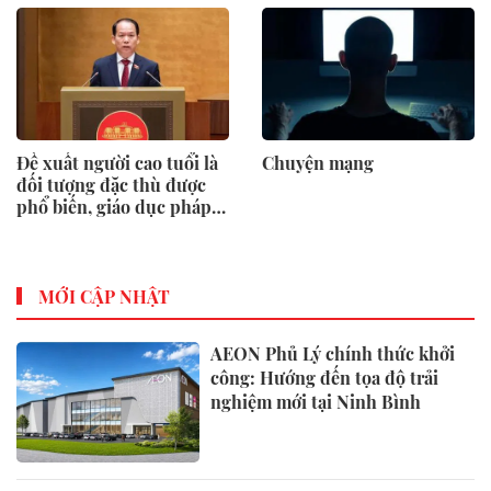
Đề xuất người cao tuổi là
Chuyện mạng
đối tượng đặc thù được
phổ biến, giáo dục pháp
luật
MỚI CẬP NHẬT
AEON Phủ Lý chính thức khởi
công: Hướng đến tọa độ trải
nghiệm mới tại Ninh Bình