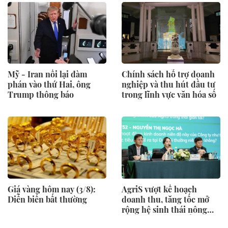
Mỹ - Iran nối lại đàm
Chính sách hỗ trợ doanh
phán vào thứ Hai, ông
nghiệp và thu hút đầu tư
Trump thông báo
trong lĩnh vực văn hóa số
Giá vàng hôm nay (3/8):
AgriS vượt kế hoạch
Diễn biến bất thường
doanh thu, tăng tốc mở
rộng hệ sinh thái nông
nghiệp – thực phẩm