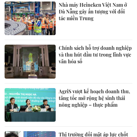
Nhà máy Heineken Việt Nam ở
Đà Nẵng gây ấn tượng với đối
tác miền Trung
Chính sách hỗ trợ doanh nghiệp
và thu hút đầu tư trong lĩnh vực
văn hóa số
AgriS vượt kế hoạch doanh thu,
tăng tốc mở rộng hệ sinh thái
nông nghiệp – thực phẩm
Thị trường đối mặt áp lực chốt