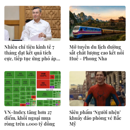
Nhiều chỉ tiêu kinh tế 7
Mở tuyến du lịch đường
tháng đạt kết quả tích
sắt chất lượng cao kết nối
cực, tiếp tục ứng phó áp
Huế - Phong Nha
lực lạm phát
VN-Index tăng hơn 27
Siêu phẩm ‘Người nhện’
điểm, khối ngoại mua
khuấy đảo phòng vé Bắc
ròng trên 1.000 tỷ đồng
Mỹ