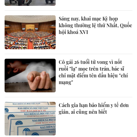
Sáng nay, khai mạc Kỳ họp
không thường lệ thứ Nhất, Quốc
hội khoá XVI
Cô gái 26 tuổi tử vong vì nốt
ruồi "lạ" mọc trên trán, bác sĩ
chỉ mặt điểm tên dấu hiệu "chí
mạng"
Cách gia hạn bảo hiểm y tế đơn
giản, ai cũng nên biết