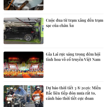
Cuộc đua từ trạm xăng đến trạm
sạc của châu Âu
Gia Lai rực sáng trong đêm hội
tinh hoa võ cổ truyền Việt Nam
Dự báo thời tiết 3/8/2026: Miền
Bắc liên tiếp đón mưa rất to,
cảnh báo thời tiết cực đoan