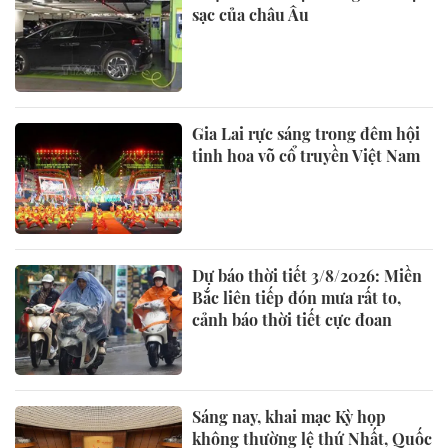
sạc của châu Âu
Gia Lai rực sáng trong đêm hội
tinh hoa võ cổ truyền Việt Nam
Dự báo thời tiết 3/8/2026: Miền
Bắc liên tiếp đón mưa rất to,
cảnh báo thời tiết cực đoan
Sáng nay, khai mạc Kỳ họp
không thường lệ thứ Nhất, Quốc