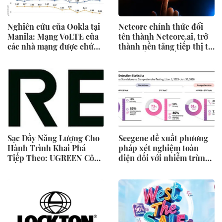
Nghiên cứu của Ookla tại
Netcore chính thức đổi
Manila: Mạng VoLTE của
tên thành Netcore.ai, trở
các nhà mạng được chứng
thành nền tảng tiếp thị tự
minh vượt trội hơn các
động bằng AI đầu tiên
ứng dụng OTT về chất
chia sẻ trách nhiệm tăng
lượng và độ tin cậy của
trưởng khách hàng
cuộc gọi thoại
Sạc Đầy Năng Lượng Cho
Seegene đề xuất phương
Hành Trình Khai Phá
pháp xét nghiệm toàn
Tiếp Theo: UGREEN Công
diện đối với nhiễm trùng
Bố Bộ Sưu Tập Honkai:
đường sinh sản thông qua
Star Rail Chính Thức Tại
Nghiên cứu lâm sàng một
Đông Nam Á
triệu ca toàn cầu (GMCS)