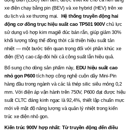
xe điện chạy bằng pin (BEV) và xe hybrid (HEV) trên xe
du lịch và xe thương mại.
Hệ thống truyền động hai
động cơ đồng trục hiệu suất cao TP501 900V
chủ lực
sử dụng vỏ hợp kim magiê đúc bán rắn, giúp giảm 30%
khối lượng tổng thể đồng thời cải thiện hiệu suất tản
nhiệt — một bước tiến quan trọng đối với phân khúc xe
điện (EV) cao cấp đòi hỏi cả công suất lẫn hiệu quả.
Bổ sung cho dòng sản phẩm này,
EDU hiệu suất cao
nhỏ gọn P600
tích hợp công nghệ cuộn dây Mini-Pin
hàng đầu trong ngành và các lá thép silic siêu mỏng 0,2
mm. Với điện áp vận hành trên 750V, P600 đạt được hiệu
suất CLTC đáng kinh ngạc là 92,4%, thiết lập chuẩn mực
mới về mật độ năng lượng và quản lý nhiệt trong kiến
trúc xe điện nhỏ gọn.
Kiến trúc 900V hợp nhất: Từ truyền động đến điều