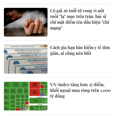
Cô gái 26 tuổi tử vong vì nốt
ruồi "lạ" mọc trên trán, bác sĩ
chỉ mặt điểm tên dấu hiệu "chí
mạng"
Cách gia hạn bảo hiểm y tế đơn
giản, ai cũng nên biết
VN-Index tăng hơn 27 điểm,
khối ngoại mua ròng trên 1.000
tỷ đồng