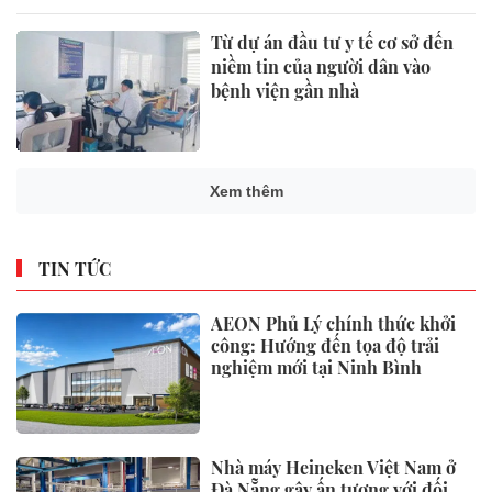
Từ dự án đầu tư y tế cơ sở đến
niềm tin của người dân vào
bệnh viện gần nhà
Xem thêm
TIN TỨC
AEON Phủ Lý chính thức khởi
công: Hướng đến tọa độ trải
nghiệm mới tại Ninh Bình
Nhà máy Heineken Việt Nam ở
Đà Nẵng gây ấn tượng với đối