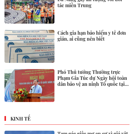
tác miền Trung
Cách gia hạn bảo hiểm y tế đơn
giản, ai cũng nên biết
Phó Thủ tướng Thường trực
Phạm Gia Túc dự Ngày hội toàn
dân bảo vệ an ninh Tổ quốc tại
Đặc khu Phú Quốc
KINH TẾ
Tạm gác giấc mơ an cư vì giá vật