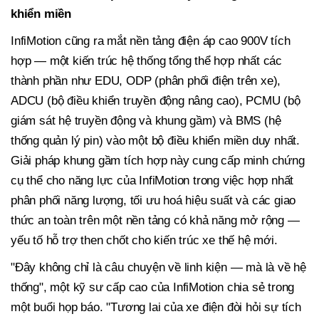
khiển miền
InfiMotion cũng ra mắt nền tảng điện áp cao 900V tích
hợp — một kiến trúc hệ thống tổng thể hợp nhất các
thành phần như EDU, ODP (phân phối điện trên xe),
ADCU (bộ điều khiển truyền động nâng cao), PCMU (bộ
giám sát hệ truyền động và khung gầm) và BMS (hệ
thống quản lý pin) vào một bộ điều khiển miền duy nhất.
Giải pháp khung gầm tích hợp này cung cấp minh chứng
cụ thể cho năng lực của InfiMotion trong việc hợp nhất
phân phối năng lượng, tối ưu hoá hiệu suất và các giao
thức an toàn trên một nền tảng có khả năng mở rộng —
yếu tố hỗ trợ then chốt cho kiến trúc xe thế hệ mới.
"Đây không chỉ là câu chuyện về linh kiện — mà là về hệ
thống", một kỹ sư cấp cao của InfiMotion chia sẻ trong
một buổi họp báo. "Tương lai của xe điện đòi hỏi sự tích