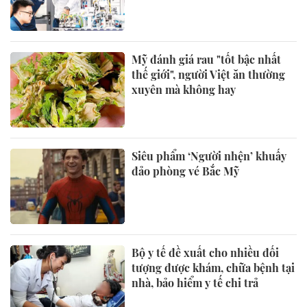
Mỹ đánh giá rau "tốt bậc nhất
thế giới", người Việt ăn thường
xuyên mà không hay
Siêu phẩm ‘Người nhện’ khuấy
đảo phòng vé Bắc Mỹ
Bộ y tế đề xuất cho nhiều đối
tượng được khám, chữa bệnh tại
nhà, bảo hiểm y tế chi trả