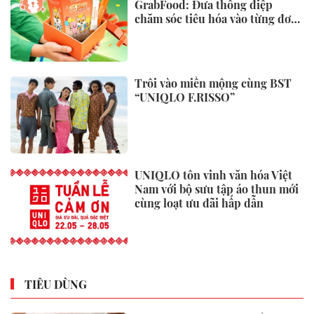
GrabFood: Đưa thông điệp
chăm sóc tiêu hóa vào từng đơn
hàng
Trôi vào miền mộng cùng BST
“UNIQLO F.RISSO”
UNIQLO tôn vinh văn hóa Việt
Nam với bộ sưu tập áo thun mới
cùng loạt ưu đãi hấp dẫn
TIÊU DÙNG