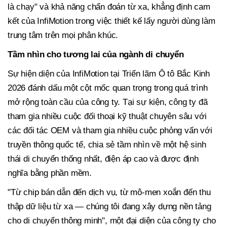
là chạy" và khả năng chẩn đoán từ xa, khẳng định cam
kết của InfiMotion trong việc thiết kế lấy người dùng làm
trung tâm trên mọi phân khúc.
Tầm nhìn cho tương lai của ngành di chuyển
Sự hiện diện của InfiMotion tại Triển lãm Ô tô Bắc Kinh
2026 đánh dấu một cột mốc quan trọng trong quá trình
mở rộng toàn cầu của công ty. Tại sự kiện, công ty đã
tham gia nhiều cuộc đối thoại kỹ thuật chuyên sâu với
các đối tác OEM và tham gia nhiều cuộc phỏng vấn với
truyền thông quốc tế, chia sẻ tầm nhìn về một hệ sinh
thái di chuyển thống nhất, điện áp cao và được định
nghĩa bằng phần mềm.
"Từ chip bán dẫn đến dịch vụ, từ mô-men xoắn đến thu
thập dữ liệu từ xa — chúng tôi đang xây dựng nền tảng
cho di chuyển thông minh", một đại diện của công ty cho