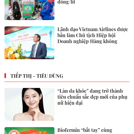
đồng/lít
Lãnh đạo Vietnam Airlines được
bầu làm Chủ tịch Hiệp hội
Doanh nghiệp Hàng không
TIẾP THỊ - TIÊU DÙNG
“Làn da khỏe” đang trở thành
tiêu chuẩn sắc đẹp mới của phụ
nữ hiện đại
Biofermin “bắt tay” cùng