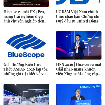
Hisense ra mắt PX4 Pro,
UOBAM Việt Nam chính
mang trải nghiệm điện
thức chào bán Chứng chỉ
ảnh chuyên nghiệp đến
Quỹ đầu tư United Dòng
không gian gia đình
Tiền Linh Hoạt (UMMF)
Giải thưởng Kiến trúc
HNS 2026 | Huawei ra mắt
Thép ASEAN 2026 lan tỏa
Giải pháp mạng khuôn
những giá trị thiết kế xuất
viên Xinghe AI nâng cấp
sắc qua hợp tác khu vực
cho khu vực Nam Phi