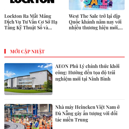
Lockton Ra Mắt Mảng
West The Sale trở lại dịp
Dịch Vụ Tư Vấn Cơ Sở Hạ
Quốc khánh năm nay với
Tầng Kỹ Thuật Số và
nhiều thương hiệu mới,
Trung Tâm Dữ Liệu Toàn
phần thưởng và ưu đãi
Cầu
mua sắm lên tới 90% tại
IMM và Westgate
MỚI CẬP NHẬT
AEON Phủ Lý chính thức khởi
công: Hướng đến tọa độ trải
nghiệm mới tại Ninh Bình
Nhà máy Heineken Việt Nam ở
Đà Nẵng gây ấn tượng với đối
tác miền Trung