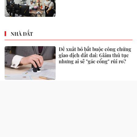
NHÀ ĐẤT
Đề xuất bỏ bắt buộc công chứng
giao dịch đất đai: Giảm thủ tục
nhưng ai sẽ "gác cổng" rủi ro?
Một số quy định xử phạt vi
phạm đất đai có hiệu lực từ
tháng 8, người dân nên biết
Căn hộ 2 phòng ngủ được ưu
tiên nhờ tính khai thác thực