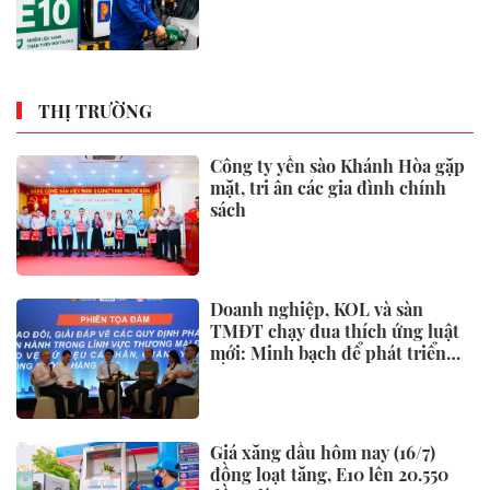
THỊ TRƯỜNG
Công ty yến sào Khánh Hòa gặp
mặt, tri ân các gia đình chính
sách
Doanh nghiệp, KOL và sàn
TMĐT chạy đua thích ứng luật
mới: Minh bạch để phát triển
bền vững
Giá xăng dầu hôm nay (16/7)
đồng loạt tăng, E10 lên 20.550