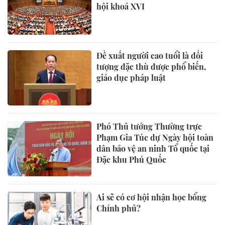
hội khoá XVI
Đề xuất người cao tuổi là đối
tượng đặc thù được phổ biến,
giáo dục pháp luật
Phó Thủ tướng Thường trực
Phạm Gia Túc dự Ngày hội toàn
dân bảo vệ an ninh Tổ quốc tại
Đặc khu Phú Quốc
Ai sẽ có cơ hội nhận học bổng
Chính phủ?