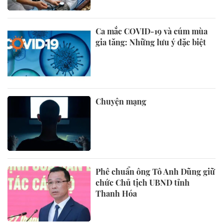
Ca mắc COVID-19 và cúm mùa
gia tăng: Những lưu ý đặc biệt
Chuyện mạng
Phê chuẩn ông Tô Anh Dũng giữ
chức Chủ tịch UBND tỉnh
Thanh Hóa