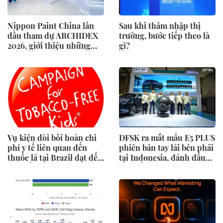
Nippon Paint China lần
Sau khi thâm nhập thị
đầu tham dự ARCHIDEX
trường, bước tiếp theo là
2026, giới thiệu những
gì?
đổi mới cho các ngành
công nghiệp
Vụ kiện đòi bồi hoàn chi
DFSK ra mắt mẫu E5 PLUS
phí y tế liên quan đến
phiên bản tay lái bên phải
thuốc lá tại Brazil đạt đến
tại Indonesia, đánh dấu
cột mốc quan trọng khi
cột mốc mới trong hành
tòa án chuẩn bị ra phán
trình mở rộng toàn cầu
quyết.