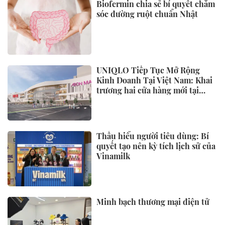
Biofermin chia sẻ bí quyết chăm
sóc đường ruột chuẩn Nhật
UNIQLO Tiếp Tục Mở Rộng
Kinh Doanh Tại Việt Nam: Khai
trương hai cửa hàng mới tại
Thanh Hóa và Hạ Long vào mùa
Thu Đông 2026
Thấu hiểu người tiêu dùng: Bí
quyết tạo nên kỳ tích lịch sử của
Vinamilk
Minh bạch thương mại điện tử