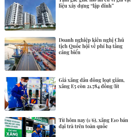
liệu xây dựng “lập đỉnh”
Doanh nghiệp kiến nghị Chủ
tịch Quốc hội về phí hạ tầng
cảng biển
Giá xăng dầu đồng loạt giảm,
xăng E5 còn 21.784 đồng/lít
Từ hôm nay (1/6), xăng E10 bán
đại trà trên toàn quốc