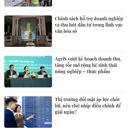
Chính sách hỗ trợ doanh nghiệp
và thu hút đầu tư trong lĩnh vực
văn hóa số
AgriS vượt kế hoạch doanh thu,
tăng tốc mở rộng hệ sinh thái
nông nghiệp – thực phẩm
Thị trường đối mặt áp lực chốt
lời, nên chờ nhịp điều chỉnh để
giải ngân?