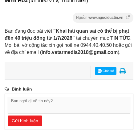
Minh Hoa
(t/h theo VTV, Thanh Niên)
Nguồn
www.nguoiduatin.vn
Bạn đang đọc bài viết
"Khai hải quan sai có thể bị phạt
đến 40 triệu đồng từ 1/7/2026"
tại chuyên mục
TIN TỨC
.
Mọi bài vở cộng tác xin gọi hotline 0944.40.40.50
hoặc gửi
về địa chỉ email
(
info.vstarmedia2018@gmail.com
).
Chia sẻ
Bình luận
Gửi bình luận