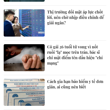
Thị trường đối mặt áp lực chốt
lời, nên chờ nhịp điều chỉnh để
giải ngân?
Cô gái 26 tuổi tử vong vì nốt
ruồi "lạ" mọc trên trán, bác sĩ
chỉ mặt điểm tên dấu hiệu "chí
mạng"
Cách gia hạn bảo hiểm y tế đơn
giản, ai cũng nên biết