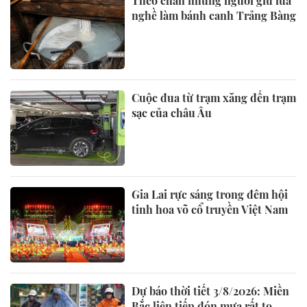
Theo chân những người giữ lửa
nghề làm bánh canh Trảng Bàng
Cuộc đua từ trạm xăng đến trạm
sạc của châu Âu
Gia Lai rực sáng trong đêm hội
tinh hoa võ cổ truyền Việt Nam
Dự báo thời tiết 3/8/2026: Miền
Bắc liên tiếp đón mưa rất to,