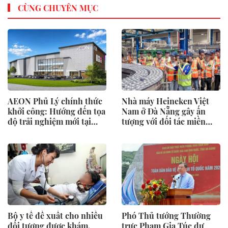
CÙNG CHUYÊN MỤC
AEON Phủ Lý chính thức
Nhà máy Heineken Việt
khởi công: Hướng đến tọa
Nam ở Đà Nẵng gây ấn
độ trải nghiệm mới tại
tượng với đối tác miền
Ninh Bình
Trung
Bộ y tế đề xuất cho nhiều
Phó Thủ tướng Thường
đối tượng được khám,
trực Phạm Gia Túc dự