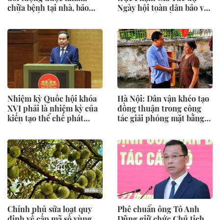
chữa bệnh tại nhà, bảo
Ngày hội toàn dân bảo vệ
hiểm y tế chi trả
an ninh Tổ quốc tại Đặc
khu Phú Quốc
Nhiệm kỳ Quốc hội khóa
Hà Nội: Dân vận khéo tạo
XVI phải là nhiệm kỳ của
đồng thuận trong công
kiến tạo thể chế phát
tác giải phóng mặt bằng
triển
Vành đai 2,5
Chính phủ sửa loạt quy
Phê chuẩn ông Tô Anh
định về cấp mã số vùng
Dũng giữ chức Chủ tịch