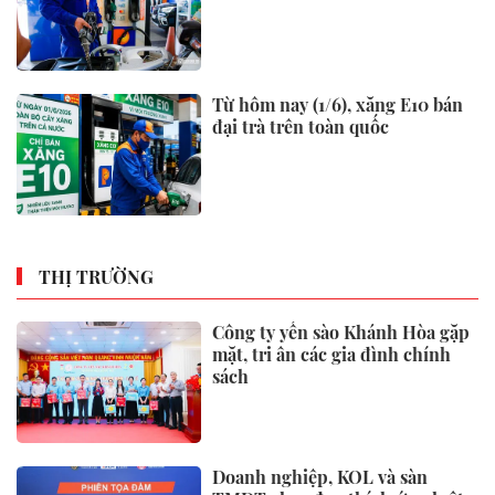
Từ hôm nay (1/6), xăng E10 bán
đại trà trên toàn quốc
THỊ TRƯỜNG
Công ty yến sào Khánh Hòa gặp
mặt, tri ân các gia đình chính
sách
Doanh nghiệp, KOL và sàn