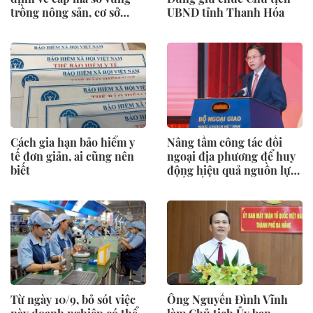
trồng nông sản, cơ sở
UBND tỉnh Thanh Hóa
đóng gói
Cách gia hạn bảo hiểm y
Nâng tầm công tác đối
tế đơn giản, ai cũng nên
ngoại địa phương để huy
biết
động hiệu quả nguồn lực
quốc tế
Từ ngày 10/9, bỏ sót việc
Ông Nguyễn Đình Vĩnh