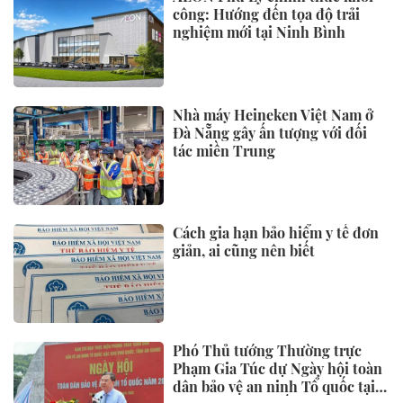
công: Hướng đến tọa độ trải
nghiệm mới tại Ninh Bình
Nhà máy Heineken Việt Nam ở
Đà Nẵng gây ấn tượng với đối
tác miền Trung
Cách gia hạn bảo hiểm y tế đơn
giản, ai cũng nên biết
Phó Thủ tướng Thường trực
Phạm Gia Túc dự Ngày hội toàn
dân bảo vệ an ninh Tổ quốc tại