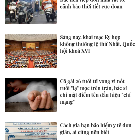
cảnh báo thời tiết cực đoan
Sáng nay, khai mạc Kỳ họp
không thường lệ thứ Nhất, Quốc
hội khoá XVI
Cô gái 26 tuổi tử vong vì nốt
ruồi "lạ" mọc trên trán, bác sĩ
chỉ mặt điểm tên dấu hiệu "chí
mạng"
Cách gia hạn bảo hiểm y tế đơn
giản, ai cũng nên biết