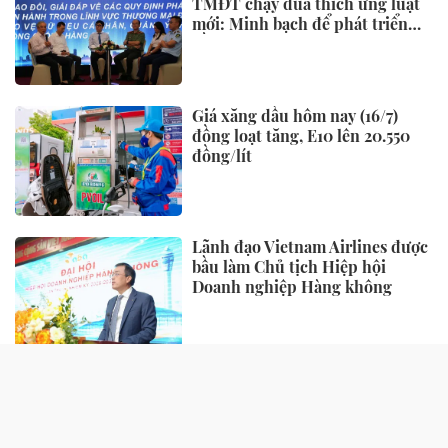
TMĐT chạy đua thích ứng luật
mới: Minh bạch để phát triển
bền vững
Giá xăng dầu hôm nay (16/7)
đồng loạt tăng, E10 lên 20.550
đồng/lít
Lãnh đạo Vietnam Airlines được
bầu làm Chủ tịch Hiệp hội
Doanh nghiệp Hàng không
TIẾP THỊ - TIÊU DÙNG