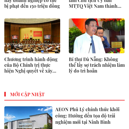
này doanh nghiệp có thể
làm Chủ tịch Ủy ban
bị phạt đến 150 triệu đồng
MTTQ Việt Nam thành
phố Đà Nẵng
Chương trình hành động
Bí thư Đà Nẵng: Không
của Bộ Chính trị thực
thể lấy sợ trách nhiệm làm
hiện Nghị quyết về xây
lý do trì hoãn
dựng xã hội kỷ cương, an
toàn
MỚI CẬP NHẬT
AEON Phủ Lý chính thức khởi
công: Hướng đến tọa độ trải
nghiệm mới tại Ninh Bình