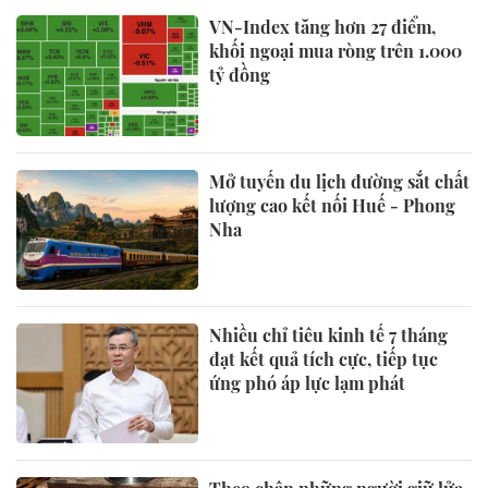
VN-Index tăng hơn 27 điểm,
khối ngoại mua ròng trên 1.000
tỷ đồng
Mở tuyến du lịch đường sắt chất
lượng cao kết nối Huế - Phong
Nha
Nhiều chỉ tiêu kinh tế 7 tháng
đạt kết quả tích cực, tiếp tục
ứng phó áp lực lạm phát