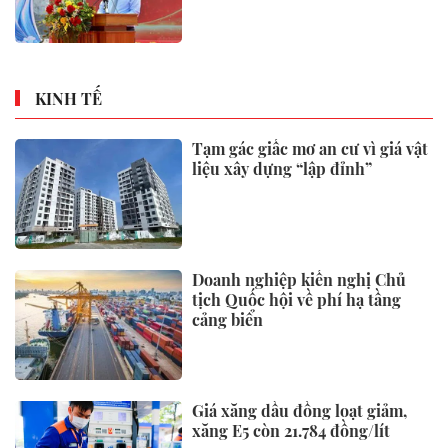
Đặc khu Phú Quốc
KINH TẾ
Tạm gác giấc mơ an cư vì giá vật
liệu xây dựng “lập đỉnh”
Doanh nghiệp kiến nghị Chủ
tịch Quốc hội về phí hạ tầng
cảng biển
Giá xăng dầu đồng loạt giảm,
xăng E5 còn 21.784 đồng/lít