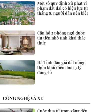
Một số quy định xử phạt vi
phạm đất đai có hiệu lực từ
tháng 8, người dân nên biết
Căn hộ 2 phòng ngủ được
ưu tiên nhờ tính khai thác
thực
Hà Tĩnh đấu giá đất nông
thôn khởi điểm hơn 3 tỷ
đồng/lô
CÔNG NGHỆ VÀ XE
Cuộc đua từ trạm xăng đến