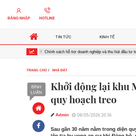
ĐĂNG NHẬP
HOTLINE
TIN TỨC
KINH TẾ
ng
Chính sách hỗ trợ doanh nghiệp và thu hút đầu tư trong lĩnh vự
TRANG CHỦ
NHÀ ĐẤT
Khởi động lại khu 
BÌNH
LUẬN
quy hoạch treo
Admin
08/05/2026 20:36
Sau gần 30 năm nằm trong diện qu
lên tia hy vọng an cư khi Đảng bộ,