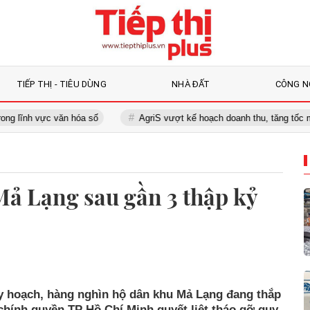
TIẾP THỊ - TIÊU DÙNG
NHÀ ĐẤT
CÔNG N
c văn hóa số
AgriS vượt kế hoạch doanh thu, tăng tốc mở rộng hệ s
Mả Lạng sau gần 3 thập kỷ
y hoạch, hàng nghìn hộ dân khu Mả Lạng đang thắp
 chính quyền TP Hồ Chí Minh quyết liệt tháo gỡ quy