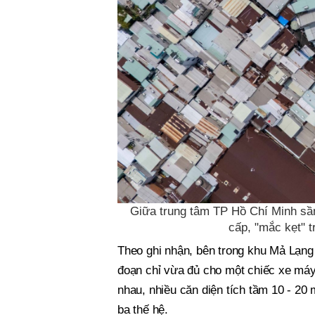
Giữa trung tâm TP Hồ Chí Minh sầm
cấp, "mắc kẹt" t
Theo ghi nhận, bên trong khu Mả Lạng
đoạn chỉ vừa đủ cho một chiếc xe máy
nhau, nhiều căn diện tích tầm 10 - 20
ba thế hệ.