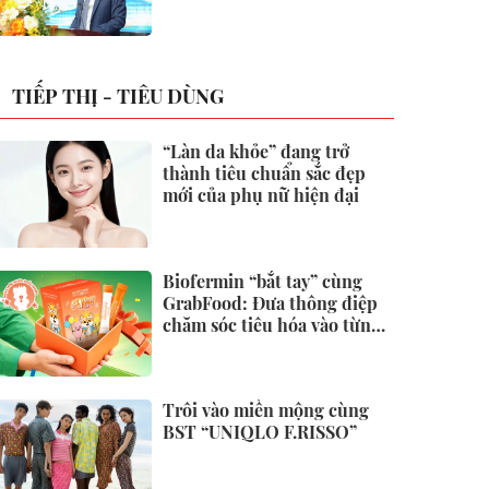
không
TIẾP THỊ - TIÊU DÙNG
“Làn da khỏe” đang trở
thành tiêu chuẩn sắc đẹp
mới của phụ nữ hiện đại
Biofermin “bắt tay” cùng
GrabFood: Đưa thông điệp
chăm sóc tiêu hóa vào từng
đơn hàng
Trôi vào miền mộng cùng
BST “UNIQLO F.RISSO”