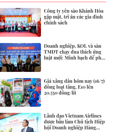
Công ty yến sào Khánh Hòa
gặp mặt, tri ân các gia đình
chính sách
Doanh nghiệp, KOL và sàn
TMĐT chạy đua thích ứng
luật mới: Minh bạch để phát
triển bền vững
Giá xăng dầu hôm nay (16/7)
đồng loạt tăng, E10 lên
20.550 đồng/lít
Lãnh đạo Vietnam Airlines
được bầu làm Chủ tịch Hiệp
hội Doanh nghiệp Hàng