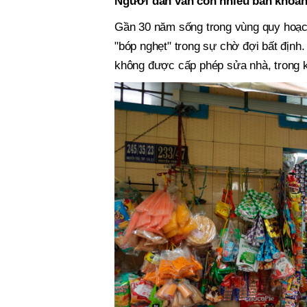
Người dân vẫn còn nhiều băn khoă
Gần 30 năm sống trong vùng quy hoạch
"bóp nghẹt" trong sự chờ đợi bất định.
không được cấp phép sửa nhà, trong k