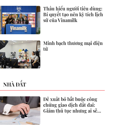
2026
Thấu hiểu người tiêu dùng:
Bí quyết tạo nên kỳ tích lịch
sử của Vinamilk
Minh bạch thương mại điện
tử
NHÀ ĐẤT
Đề xuất bỏ bắt buộc công
chứng giao dịch đất đai:
Giảm thủ tục nhưng ai sẽ
"gác cổng" rủi ro?