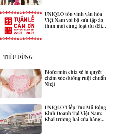
UNIQLO tôn vinh văn hóa
Việt Nam với bộ sưu tập áo
thun mới cùng loạt ưu đãi
hấp dẫn
TIÊU DÙNG
Biofermin chia sẻ bí quyết
chăm sóc đường ruột chuẩn
Nhật
UNIQLO Tiếp Tục Mở Rộng
Kinh Doanh Tại Việt Nam:
Khai trương hai cửa hàng
mới tại Thanh Hóa và Hạ
Long vào mùa Thu Đông