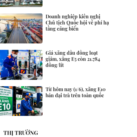
Doanh nghiệp kiến nghị
Chủ tịch Quốc hội về phí hạ
tầng cảng biển
Giá xăng dầu đồng loạt
giảm, xăng E5 còn 21.784
đồng/lít
Từ hôm nay (1/6), xăng E10
bán đại trà trên toàn quốc
THỊ TRƯỜNG