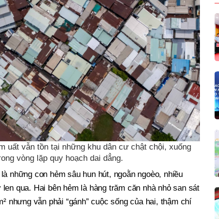
 uất vẫn tồn tại những khu dân cư chật chội, xuống
rong vòng lặp quy hoạch dai dẳng.
 là những con hẻm sâu hun hút, ngoằn ngoèo, nhiều
 len qua. Hai bên hẻm là hàng trăm căn nhà nhỏ san sát
 m² nhưng vẫn phải “gánh” cuộc sống của hai, thậm chí