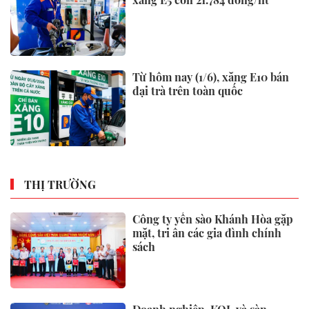
Từ hôm nay (1/6), xăng E10 bán
đại trà trên toàn quốc
THỊ TRƯỜNG
Công ty yến sào Khánh Hòa gặp
mặt, tri ân các gia đình chính
sách