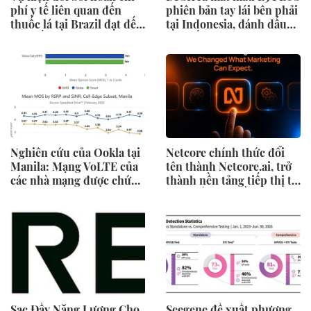
phí y tế liên quan đến
phiên bản tay lái bên phải
thuốc lá tại Brazil đạt đến
tại Indonesia, đánh dấu
cột mốc quan trọng khi
cột mốc mới trong hành
tòa án chuẩn bị ra phán
trình mở rộng toàn cầu
quyết.
Nghiên cứu của Ookla tại
Netcore chính thức đổi
Manila: Mạng VoLTE của
tên thành Netcore.ai, trở
các nhà mạng được chứng
thành nền tảng tiếp thị tự
minh vượt trội hơn các
động bằng AI đầu tiên
ứng dụng OTT về chất
chia sẻ trách nhiệm tăng
lượng và độ tin cậy của
trưởng khách hàng
cuộc gọi thoại
Sạc Đầy Năng Lượng Cho
Seegene đề xuất phương