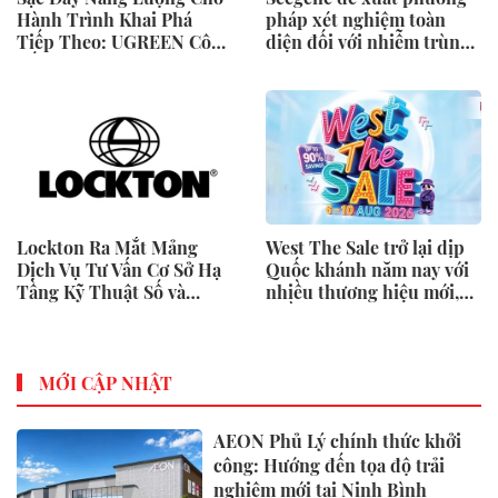
Hành Trình Khai Phá
pháp xét nghiệm toàn
Tiếp Theo: UGREEN Công
diện đối với nhiễm trùng
Bố Bộ Sưu Tập Honkai:
đường sinh sản thông qua
Star Rail Chính Thức Tại
Nghiên cứu lâm sàng một
Đông Nam Á
triệu ca toàn cầu (GMCS)
Lockton Ra Mắt Mảng
West The Sale trở lại dịp
Dịch Vụ Tư Vấn Cơ Sở Hạ
Quốc khánh năm nay với
Tầng Kỹ Thuật Số và
nhiều thương hiệu mới,
Trung Tâm Dữ Liệu Toàn
phần thưởng và ưu đãi
Cầu
mua sắm lên tới 90% tại
IMM và Westgate
MỚI CẬP NHẬT
AEON Phủ Lý chính thức khởi
công: Hướng đến tọa độ trải
nghiệm mới tại Ninh Bình