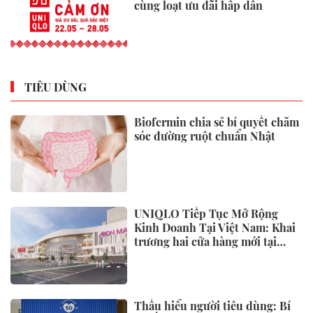
cùng loạt ưu đãi hấp dẫn
TIÊU DÙNG
Biofermin chia sẻ bí quyết chăm
sóc đường ruột chuẩn Nhật
UNIQLO Tiếp Tục Mở Rộng
Kinh Doanh Tại Việt Nam: Khai
trương hai cửa hàng mới tại
Thanh Hóa và Hạ Long vào mùa
Thu Đông 2026
Thấu hiểu người tiêu dùng: Bí