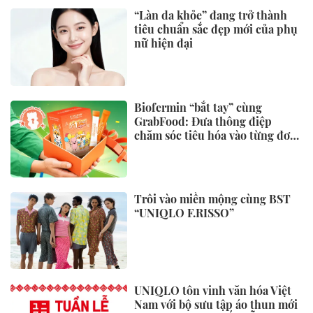
“Làn da khỏe” đang trở thành
tiêu chuẩn sắc đẹp mới của phụ
nữ hiện đại
Biofermin “bắt tay” cùng
GrabFood: Đưa thông điệp
chăm sóc tiêu hóa vào từng đơn
hàng
Trôi vào miền mộng cùng BST
“UNIQLO F.RISSO”
UNIQLO tôn vinh văn hóa Việt
Nam với bộ sưu tập áo thun mới