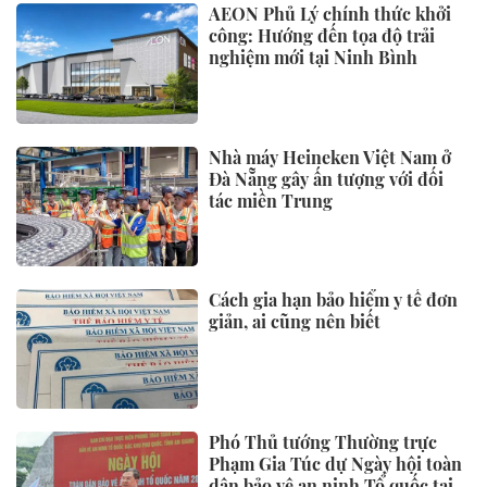
AEON Phủ Lý chính thức khởi
công: Hướng đến tọa độ trải
nghiệm mới tại Ninh Bình
Nhà máy Heineken Việt Nam ở
Đà Nẵng gây ấn tượng với đối
tác miền Trung
Cách gia hạn bảo hiểm y tế đơn
giản, ai cũng nên biết
Phó Thủ tướng Thường trực
Phạm Gia Túc dự Ngày hội toàn
dân bảo vệ an ninh Tổ quốc tại