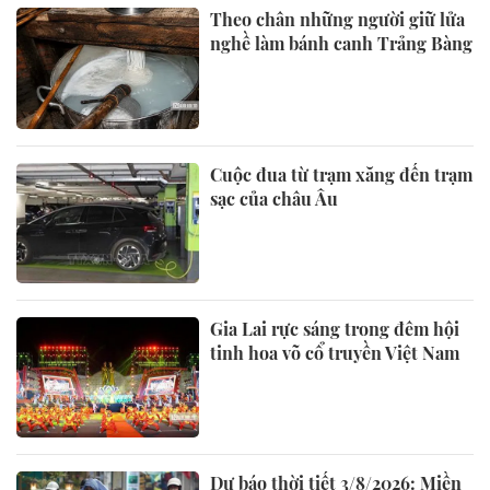
Theo chân những người giữ lửa
nghề làm bánh canh Trảng Bàng
Cuộc đua từ trạm xăng đến trạm
sạc của châu Âu
Gia Lai rực sáng trong đêm hội
tinh hoa võ cổ truyền Việt Nam
Dự báo thời tiết 3/8/2026: Miền