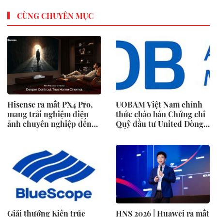
CÙNG CHUYÊN MỤC
Hisense ra mắt PX4 Pro,
UOBAM Việt Nam chính
mang trải nghiệm điện
thức chào bán Chứng chỉ
ảnh chuyên nghiệp đến
Quỹ đầu tư United Dòng
không gian gia đình
Tiền Linh Hoạt (UMMF)
Giải thưởng Kiến trúc
HNS 2026 | Huawei ra mắt