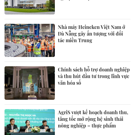
Nhà máy Heineken Việt Nam ở
Đà Nẵng gây ấn tượng với đối
tác miền Trung
Chính sách hỗ trợ doanh nghiệp
và thu hút đầu tư trong lĩnh vực
văn hóa số
AgriS vượt kế hoạch doanh thu,
tăng tốc mở rộng hệ sinh thái
nông nghiệp – thực phẩm