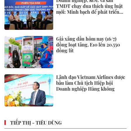
Doanh nghiệp, KOL và sàn
TMĐT chạy đua thích ứng luật
mới: Minh bạch để phát triển
bền vững
Giá xăng dầu hôm nay (16/7)
đồng loạt tăng, E10 lên 20.550
đồng/lít
Lãnh đạo Vietnam Airlines được
bầu làm Chủ tịch Hiệp hội
Doanh nghiệp Hàng không
TIẾP THỊ - TIÊU DÙNG