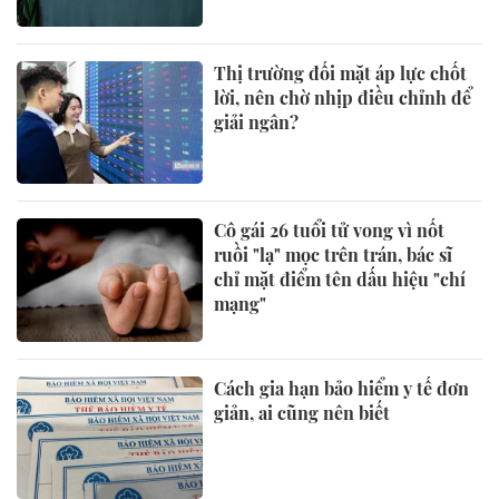
Thị trường đối mặt áp lực chốt
lời, nên chờ nhịp điều chỉnh để
giải ngân?
Cô gái 26 tuổi tử vong vì nốt
ruồi "lạ" mọc trên trán, bác sĩ
chỉ mặt điểm tên dấu hiệu "chí
mạng"
Cách gia hạn bảo hiểm y tế đơn
giản, ai cũng nên biết