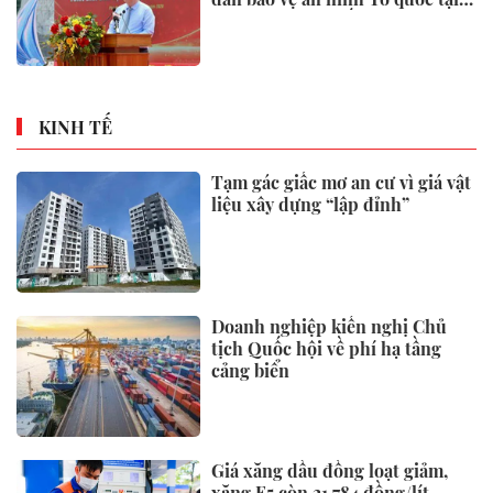
Đặc khu Phú Quốc
KINH TẾ
Tạm gác giấc mơ an cư vì giá vật
liệu xây dựng “lập đỉnh”
Doanh nghiệp kiến nghị Chủ
tịch Quốc hội về phí hạ tầng
cảng biển
Giá xăng dầu đồng loạt giảm,
xăng E5 còn 21.784 đồng/lít