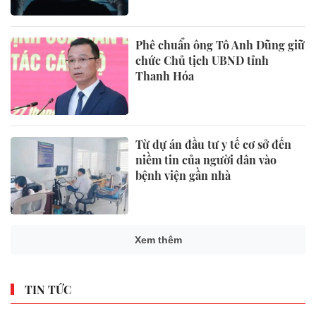
Phê chuẩn ông Tô Anh Dũng giữ
chức Chủ tịch UBND tỉnh
Thanh Hóa
Từ dự án đầu tư y tế cơ sở đến
niềm tin của người dân vào
bệnh viện gần nhà
Xem thêm
TIN TỨC