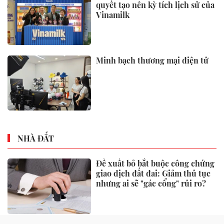
quyết tạo nên kỳ tích lịch sử của
Vinamilk
Minh bạch thương mại điện tử
NHÀ ĐẤT
Đề xuất bỏ bắt buộc công chứng
giao dịch đất đai: Giảm thủ tục
nhưng ai sẽ "gác cổng" rủi ro?