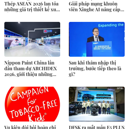
Thép ASEAN 2026 lan tỏa
Giải pháp mạng khuôn
những giá trị thiết kế xuất
viên Xinghe AI nâng cấp
sắc qua hợp tác khu vực
cho khu vực Nam Phi
Nippon Paint China lần
Sau khi thâm nhập thị
đầu tham dự ARCHIDEX
trường, bước tiếp theo là
2026, giới thiệu những
gì?
đổi mới cho các ngành
công nghiệp
Vụ kiện đòi bồi hoàn chi
DFSK ra mắt mẫu E5 PLUS