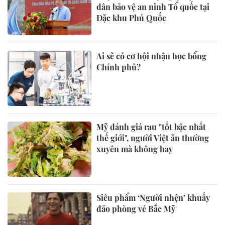
dân bảo vệ an ninh Tổ quốc tại
Đặc khu Phú Quốc
Ai sẽ có cơ hội nhận học bổng
Chính phủ?
Mỹ đánh giá rau "tốt bậc nhất
thế giới", người Việt ăn thường
xuyên mà không hay
Siêu phẩm ‘Người nhện’ khuấy
đảo phòng vé Bắc Mỹ