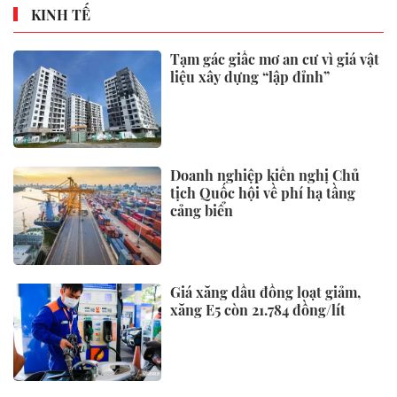
KINH TẾ
Tạm gác giấc mơ an cư vì giá vật
liệu xây dựng “lập đỉnh”
Doanh nghiệp kiến nghị Chủ
tịch Quốc hội về phí hạ tầng
cảng biển
Giá xăng dầu đồng loạt giảm,
xăng E5 còn 21.784 đồng/lít