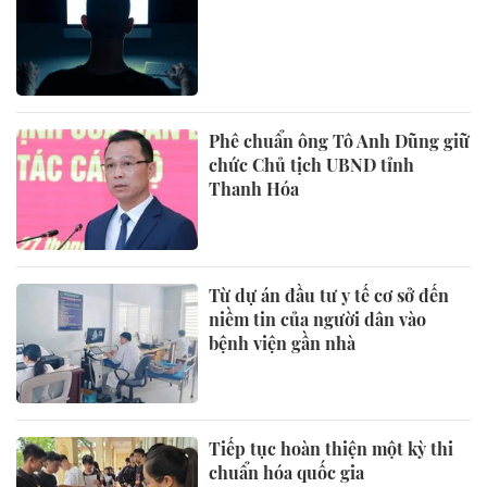
Phê chuẩn ông Tô Anh Dũng giữ
chức Chủ tịch UBND tỉnh
Thanh Hóa
Từ dự án đầu tư y tế cơ sở đến
niềm tin của người dân vào
bệnh viện gần nhà
Tiếp tục hoàn thiện một kỳ thi
chuẩn hóa quốc gia