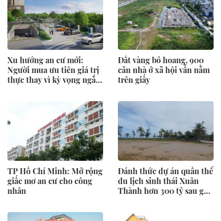
Xu hướng an cư mới:
Đất vàng bỏ hoang, 900
Người mua ưu tiên giá trị
căn nhà ở xã hội vẫn nằm
thực thay vì kỳ vọng ngắn
trên giấy
hạn
TP Hồ Chí Minh: Mở rộng
Đánh thức dự án quần thể
giấc mơ an cư cho công
du lịch sinh thái Xuân
nhân
Thành hơn 300 tỷ sau gần
một thập kỷ “ngủ quên”