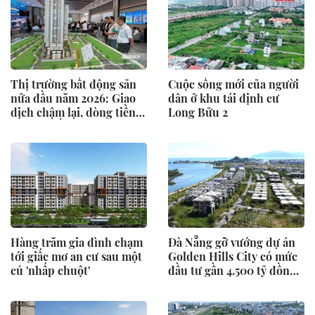
Thị trường bất động sản
Cuộc sống mới của người
nửa đầu năm 2026: Giao
dân ở khu tái định cư
dịch chậm lại, dòng tiền
Long Bửu 2
chỉ tìm đến dự án có giá
trị thực
Hàng trăm gia đình chạm
Đà Nẵng gỡ vướng dự án
tới giấc mơ an cư sau một
Golden Hills City có mức
cú 'nhấp chuột'
đầu tư gần 4.500 tỷ đồng,
Trung Nam nói gì?