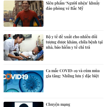
Siêu phẩm ‘Người nhện’ khuấy
đảo phòng vé Bắc Mỹ
Bộ y tế đề xuất cho nhiều đối
tượng được khám, chữa bệnh tại
nhà, bảo hiểm y tế chi trả
Ca mắc COVID-19 và cúm mùa
gia tăng: Những lưu ý đặc biệt
Chuyện mạng