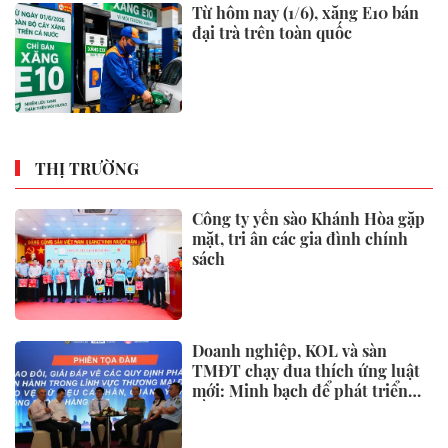
Từ hôm nay (1/6), xăng E10 bán
đại trà trên toàn quốc
THỊ TRƯỜNG
Công ty yến sào Khánh Hòa gặp
mặt, tri ân các gia đình chính
sách
Doanh nghiệp, KOL và sàn
TMĐT chạy đua thích ứng luật
mới: Minh bạch để phát triển
bền vững