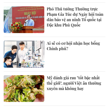
Phó Thủ tướng Thường trực
Phạm Gia Túc dự Ngày hội toàn
dân bảo vệ an ninh Tổ quốc tại
Đặc khu Phú Quốc
Ai sẽ có cơ hội nhận học bổng
Chính phủ?
Mỹ đánh giá rau "tốt bậc nhất
thế giới", người Việt ăn thường
xuyên mà không hay