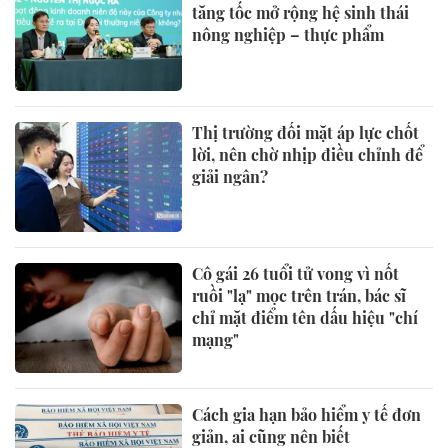
tăng tốc mở rộng hệ sinh thái
nông nghiệp – thực phẩm
Thị trường đối mặt áp lực chốt
lời, nên chờ nhịp điều chỉnh để
giải ngân?
Cô gái 26 tuổi tử vong vì nốt
ruồi "lạ" mọc trên trán, bác sĩ
chỉ mặt điểm tên dấu hiệu "chí
mạng"
Cách gia hạn bảo hiểm y tế đơn
giản, ai cũng nên biết