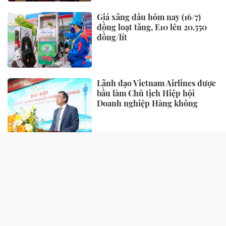
Giá xăng dầu hôm nay (16/7)
đồng loạt tăng, E10 lên 20.550
đồng/lít
Lãnh đạo Vietnam Airlines được
bầu làm Chủ tịch Hiệp hội
Doanh nghiệp Hàng không
TIẾP THỊ - TIÊU DÙNG
“Làn da khỏe” đang trở thành
tiêu chuẩn sắc đẹp mới của phụ
nữ hiện đại