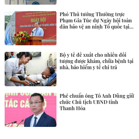
Phó Thủ tướng Thường trực
Phạm Gia Túc dự Ngày hội toàn
dân bảo vệ an ninh Tổ quốc tại
Đặc khu Phú Quốc
Bộ y tế đề xuất cho nhiều đối
tượng được khám, chữa bệnh tại
nhà, bảo hiểm y tế chi trả
Phê chuẩn ông Tô Anh Dũng giữ
chức Chủ tịch UBND tỉnh
Thanh Hóa