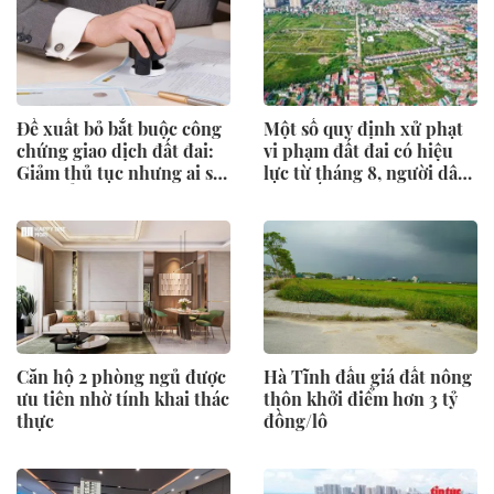
Đề xuất bỏ bắt buộc công
Một số quy định xử phạt
chứng giao dịch đất đai:
vi phạm đất đai có hiệu
Giảm thủ tục nhưng ai sẽ
lực từ tháng 8, người dân
"gác cổng" rủi ro?
nên biết
Căn hộ 2 phòng ngủ được
Hà Tĩnh đấu giá đất nông
ưu tiên nhờ tính khai thác
thôn khởi điểm hơn 3 tỷ
thực
đồng/lô