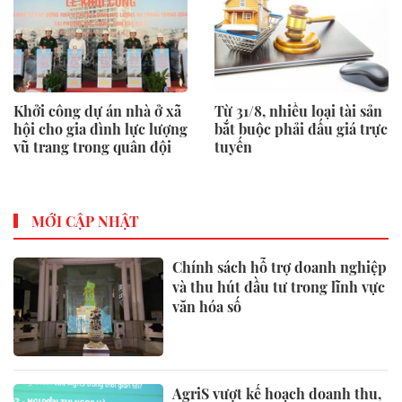
Khởi công dự án nhà ở xã
Từ 31/8, nhiều loại tài sản
hội cho gia đình lực lượng
bắt buộc phải đấu giá trực
vũ trang trong quân đội
tuyến
MỚI CẬP NHẬT
Chính sách hỗ trợ doanh nghiệp
và thu hút đầu tư trong lĩnh vực
văn hóa số
AgriS vượt kế hoạch doanh thu,