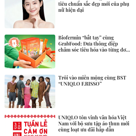
chức Chủ tịch UBND tỉnh
Thanh Hóa
KINH TẾ
Tạm gác giấc mơ an cư vì giá vật
liệu xây dựng “lập đỉnh”
Doanh nghiệp kiến nghị Chủ
tịch Quốc hội về phí hạ tầng
cảng biển