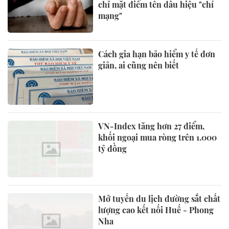
chỉ mặt điểm tên dấu hiệu "chí
mạng"
Cách gia hạn bảo hiểm y tế đơn
giản, ai cũng nên biết
VN-Index tăng hơn 27 điểm,
khối ngoại mua ròng trên 1.000
tỷ đồng
Mở tuyến du lịch đường sắt chất
lượng cao kết nối Huế - Phong
Nha