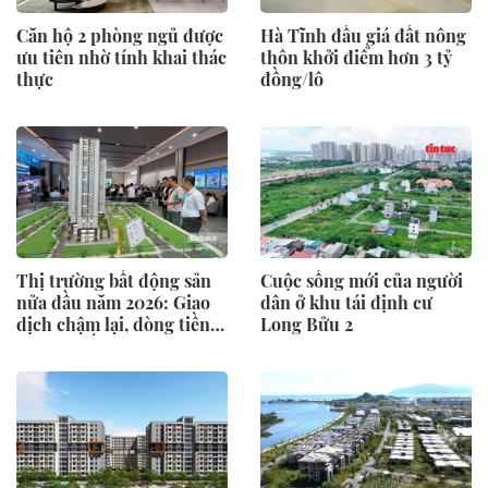
Căn hộ 2 phòng ngủ được
Hà Tĩnh đấu giá đất nông
ưu tiên nhờ tính khai thác
thôn khởi điểm hơn 3 tỷ
thực
đồng/lô
Thị trường bất động sản
Cuộc sống mới của người
nửa đầu năm 2026: Giao
dân ở khu tái định cư
dịch chậm lại, dòng tiền
Long Bửu 2
chỉ tìm đến dự án có giá
trị thực