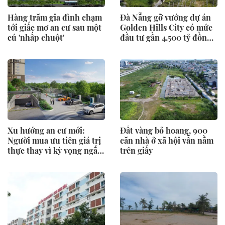
Hàng trăm gia đình chạm
Đà Nẵng gỡ vướng dự án
tới giấc mơ an cư sau một
Golden Hills City có mức
cú 'nhấp chuột'
đầu tư gần 4.500 tỷ đồng,
Trung Nam nói gì?
Xu hướng an cư mới:
Đất vàng bỏ hoang, 900
Người mua ưu tiên giá trị
căn nhà ở xã hội vẫn nằm
thực thay vì kỳ vọng ngắn
trên giấy
hạn