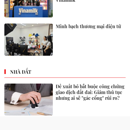
Doanh nghiệp, KOL và sàn
TMĐT chạy đua thích ứng luật
mới: Minh bạch để phát triển
bền vững
Giá xăng dầu hôm nay (16/7)
đồng loạt tăng, E10 lên 20.550
đồng/lít
Lãnh đạo Vietnam Airlines được
bầu làm Chủ tịch Hiệp hội
Doanh nghiệp Hàng không