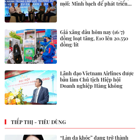
TIN TỨC
Cách gia hạn bảo hiểm y tế đơn
giản, ai cũng nên biết
Phó Thủ tướng Thường trực
Phạm Gia Túc dự Ngày hội toàn
dân bảo vệ an ninh Tổ quốc tại
Đặc khu Phú Quốc
Bộ y tế đề xuất cho nhiều đối
tượng được khám, chữa bệnh tại
nhà, bảo hiểm y tế chi trả
Phê chuẩn ông Tô Anh Dũng giữ