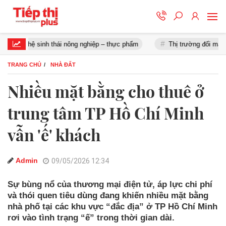
sinh thái nông nghiệp – thực phẩm
Thị trường đối mặt áp lực chốt l
TRANG CHỦ
NHÀ ĐẤT
Nhiều mặt bằng cho thuê ở
trung tâm TP Hồ Chí Minh
vẫn 'ế' khách
Admin
09/05/2026 12:34
Sự bùng nổ của thương mại điện tử, áp lực chi phí
và thói quen tiêu dùng đang khiến nhiều mặt bằng
nhà phố tại các khu vực “đắc địa” ở TP Hồ Chí Minh
rơi vào tình trạng “ế” trong thời gian dài.