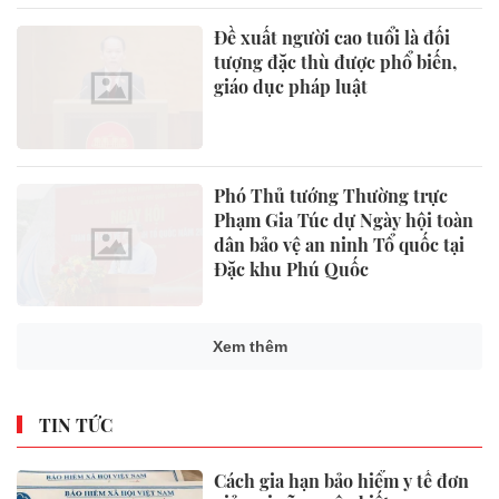
Đề xuất người cao tuổi là đối
tượng đặc thù được phổ biến,
giáo dục pháp luật
Phó Thủ tướng Thường trực
Phạm Gia Túc dự Ngày hội toàn
dân bảo vệ an ninh Tổ quốc tại
Đặc khu Phú Quốc
VN-Index tăng hơn 27 điểm,
khối ngoại mua ròng trên 1.000
tỷ đồng