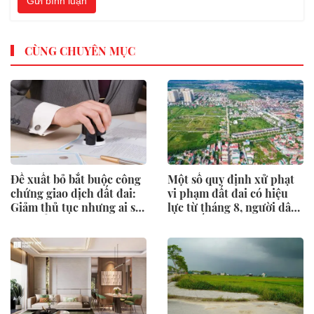
Gửi bình luận
CÙNG CHUYÊN MỤC
Đề xuất bỏ bắt buộc công
Một số quy định xử phạt
chứng giao dịch đất đai:
vi phạm đất đai có hiệu
Giảm thủ tục nhưng ai sẽ
lực từ tháng 8, người dân
"gác cổng" rủi ro?
nên biết