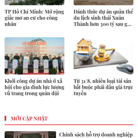
TP Hồ Chí Minh: Mở rộng
Đánh thức dự án quần thể
giấc mơ an cư cho công
du lịch sinh thái Xuân
nhân
Thành hơn 300 tỷ sau gần
một thập kỷ “ngủ quên”
Khởi công dự án nhà ở xã
Từ 31/8, nhiều loại tài sản
hội cho gia đình lực lượng
bắt buộc phải đấu giá trực
vũ trang trong quân đội
tuyến
MỚI CẬP NHẬT
Chính sách hỗ trợ doanh nghiệp