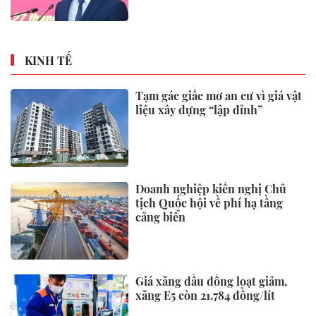
sạc của châu Âu
Gia Lai rực sáng trong đêm hội
tinh hoa võ cổ truyền Việt Nam
Dự báo thời tiết 3/8/2026: Miền
Bắc liên tiếp đón mưa rất to,
cảnh báo thời tiết cực đoan
Sáng nay, khai mạc Kỳ họp
không thường lệ thứ Nhất, Quốc