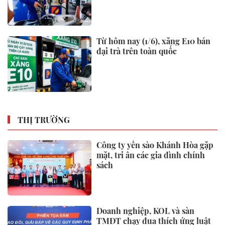
hội khoá XVI
Đề xuất người cao tuổi là đối
tượng đặc thù được phổ biến,
giáo dục pháp luật
Phó Thủ tướng Thường trực
Phạm Gia Túc dự Ngày hội toàn
dân bảo vệ an ninh Tổ quốc tại
Đặc khu Phú Quốc
Xem thêm