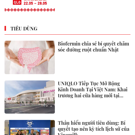
Giá xăng dầu đồng loạt giảm,
xăng E5 còn 21.784 đồng/lít
Từ hôm nay (1/6), xăng E10 bán
đại trà trên toàn quốc
THỊ TRƯỜNG
Công ty yến sào Khánh Hòa gặp
mặt, tri ân các gia đình chính
sách