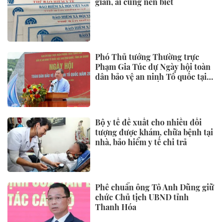
Mở tuyến du lịch đường sắt chất
lượng cao kết nối Huế - Phong
Nha
Nhiều chỉ tiêu kinh tế 7 tháng
đạt kết quả tích cực, tiếp tục
ứng phó áp lực lạm phát
Theo chân những người giữ lửa
nghề làm bánh canh Trảng Bàng
Cuộc đua từ trạm xăng đến trạm