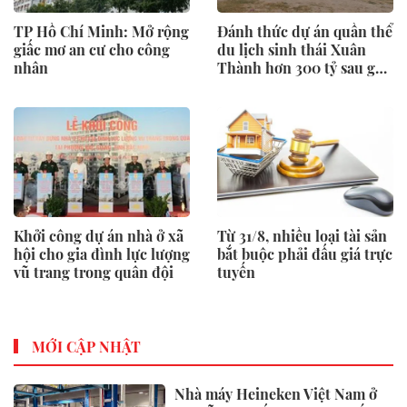
TP Hồ Chí Minh: Mở rộng
Đánh thức dự án quần thể
giấc mơ an cư cho công
du lịch sinh thái Xuân
nhân
Thành hơn 300 tỷ sau gần
một thập kỷ “ngủ quên”
Khởi công dự án nhà ở xã
Từ 31/8, nhiều loại tài sản
hội cho gia đình lực lượng
bắt buộc phải đấu giá trực
vũ trang trong quân đội
tuyến
MỚI CẬP NHẬT
Nhà máy Heineken Việt Nam ở