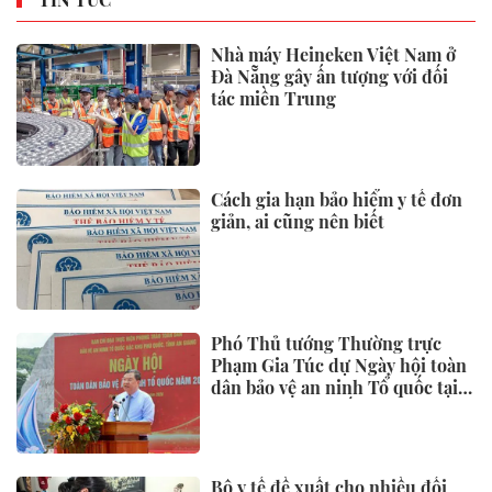
Nhà máy Heineken Việt Nam ở
Đà Nẵng gây ấn tượng với đối
tác miền Trung
Cách gia hạn bảo hiểm y tế đơn
giản, ai cũng nên biết
Phó Thủ tướng Thường trực
Phạm Gia Túc dự Ngày hội toàn
dân bảo vệ an ninh Tổ quốc tại
Đặc khu Phú Quốc
Bộ y tế đề xuất cho nhiều đối