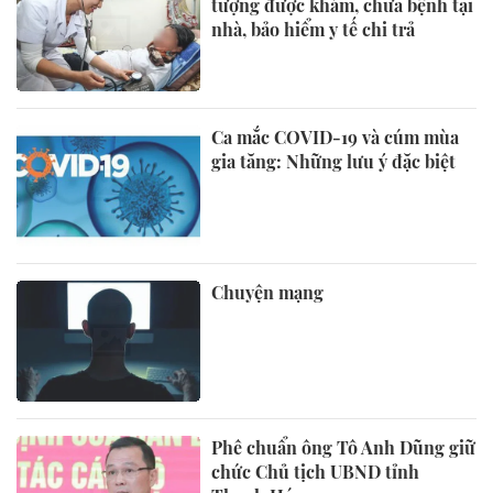
tượng được khám, chữa bệnh tại
nhà, bảo hiểm y tế chi trả
Ca mắc COVID-19 và cúm mùa
gia tăng: Những lưu ý đặc biệt
Chuyện mạng
Phê chuẩn ông Tô Anh Dũng giữ
chức Chủ tịch UBND tỉnh