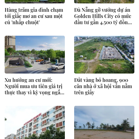
Hàng trăm gia đình chạm
Đà Nẵng gỡ vướng dự án
tới giấc mơ an cư sau một
Golden Hills City có mức
cú 'nhấp chuột'
đầu tư gần 4.500 tỷ đồng,
Trung Nam nói gì?
Xu hướng an cư mới:
Đất vàng bỏ hoang, 900
Người mua ưu tiên giá trị
căn nhà ở xã hội vẫn nằm
thực thay vì kỳ vọng ngắn
trên giấy
hạn