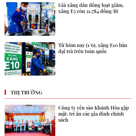
Giá xăng dầu đồng loạt giảm,
xăng E5 còn 21.784 đồng/lít
Từ hôm nay (1/6), xăng E10 bán
đại trà trên toàn quốc
THỊ TRƯỜNG
Công ty yến sào Khánh Hòa gặp
mặt, tri ân các gia đình chính
sách