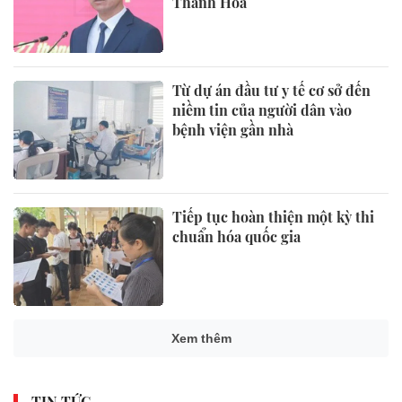
Thanh Hóa
Từ dự án đầu tư y tế cơ sở đến
niềm tin của người dân vào
bệnh viện gần nhà
Tiếp tục hoàn thiện một kỳ thi
chuẩn hóa quốc gia
Xem thêm
TIN TỨC