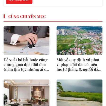
CÙNG CHUYÊN MỤC
Đề xuất bỏ bắt buộc công
Một số quy định xử phạt
chứng giao dịch đất đai:
vi phạm đất đai có hiệu
Giảm thủ tục nhưng ai sẽ
lực từ tháng 8, người dân
"gác cổng" rủi ro?
nên biết