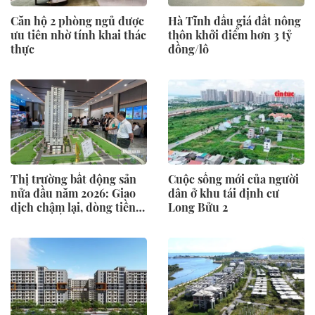
Căn hộ 2 phòng ngủ được
Hà Tĩnh đấu giá đất nông
ưu tiên nhờ tính khai thác
thôn khởi điểm hơn 3 tỷ
thực
đồng/lô
Thị trường bất động sản
Cuộc sống mới của người
nửa đầu năm 2026: Giao
dân ở khu tái định cư
dịch chậm lại, dòng tiền
Long Bửu 2
chỉ tìm đến dự án có giá
trị thực