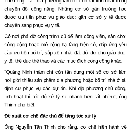
Theo ông, các địa phương làm tốt còn rất linh hoạt trong
chuyển đổi công năng. Những cơ sở gần trường học
được ưu tiên phục vụ giáo dục; gần cơ sở y tế được
chuyển sang phục vụ y tế.
Có nơi phá dỡ công trình cũ để làm công viên, sân chơi
công cộng hoặc mở rộng hạ tầng hiện có, đáp ứng yêu
cầu ưu tiên bố trí, sắp xếp nhà, đất dôi dư cho giáo dục,
y tế, thể dục thể thao và các mục đích công cộng khác.
"Quảng Ninh thậm chí còn tận dụng một số cơ sở làm
nơi giới thiệu sản phẩm địa phương hoặc bố trí nhà ở tái
định cư phục vụ các dự án. Khi địa phương chủ động,
linh hoạt thì tốc độ xử lý sẽ nhanh hơn rất nhiều", ông
Thịnh cho biết.
Đề xuất cơ chế đặc thù để tăng tốc xử lý
Ông Nguyễn Tân Thịnh cho rằng, cơ chế hiện hành về