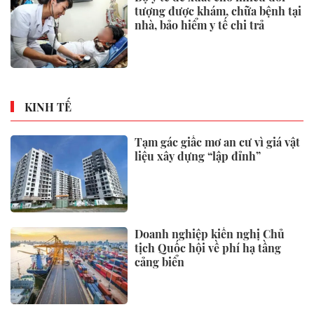
tượng được khám, chữa bệnh tại
nhà, bảo hiểm y tế chi trả
KINH TẾ
Tạm gác giấc mơ an cư vì giá vật
liệu xây dựng “lập đỉnh”
Doanh nghiệp kiến nghị Chủ
tịch Quốc hội về phí hạ tầng
cảng biển