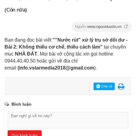
(Còn nữa)
Nguồn
www.nguoiduatin.vn
Bạn đang đọc bài viết
""Nước rút" xử lý trụ sở dôi dư -
Bài 2: Không thiếu cơ chế, thiếu cách làm"
tại chuyên
mục
NHÀ ĐẤT
. Mọi bài vở cộng tác xin gọi hotline
0944.40.40.50
hoặc gửi về địa chỉ
email
(
info.vstarmedia2018@gmail.com
).
Chia sẻ
Bình luận
Gửi bình luận