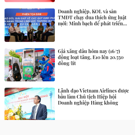
Doanh nghiệp, KOL và sàn
TMĐT chạy đua thích ứng luật
mới: Minh bạch để phát triển
bền vững
Giá xăng dầu hôm nay (16/7)
đồng loạt tăng, E10 lên 20.550
đồng/lít
Lãnh đạo Vietnam Airlines được
bầu làm Chủ tịch Hiệp hội
Doanh nghiệp Hàng không