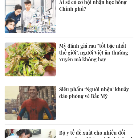
Ai sẽ có cơ hội nhận học bổng
Chính phủ?
Mỹ đánh giá rau "tốt bậc nhất
thế giới", người Việt ăn thường
xuyên mà không hay
Siêu phẩm ‘Người nhện’ khuấy
đảo phòng vé Bắc Mỹ
Bộ y tế đề xuất cho nhiều đối