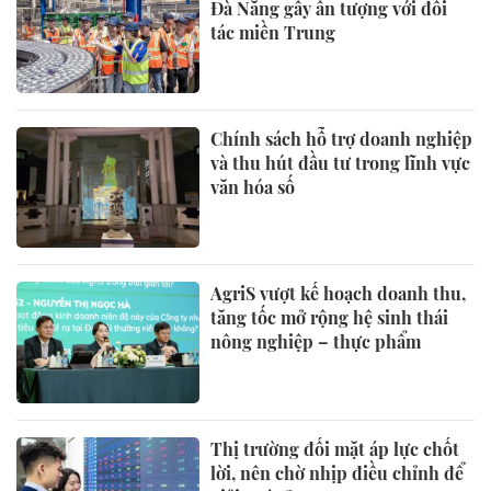
Đà Nẵng gây ấn tượng với đối
tác miền Trung
Chính sách hỗ trợ doanh nghiệp
và thu hút đầu tư trong lĩnh vực
văn hóa số
AgriS vượt kế hoạch doanh thu,
tăng tốc mở rộng hệ sinh thái
nông nghiệp – thực phẩm
Thị trường đối mặt áp lực chốt
lời, nên chờ nhịp điều chỉnh để