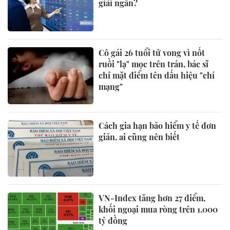
giải ngân?
Cô gái 26 tuổi tử vong vì nốt
ruồi "lạ" mọc trên trán, bác sĩ
chỉ mặt điểm tên dấu hiệu "chí
mạng"
Cách gia hạn bảo hiểm y tế đơn
giản, ai cũng nên biết
VN-Index tăng hơn 27 điểm,
khối ngoại mua ròng trên 1.000
tỷ đồng