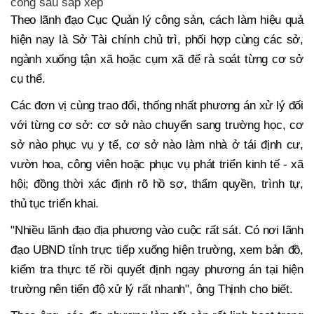
công sau sắp xếp
Theo lãnh đạo Cục Quản lý công sản, cách làm hiệu quả
hiện nay là Sở Tài chính chủ trì, phối hợp cùng các sở,
ngành xuống tận xã hoặc cụm xã để rà soát từng cơ sở
cụ thể.
Các đơn vị cùng trao đổi, thống nhất phương án xử lý đối
với từng cơ sở: cơ sở nào chuyển sang trường học, cơ
sở nào phục vụ y tế, cơ sở nào làm nhà ở tái định cư,
vườn hoa, công viên hoặc phục vụ phát triển kinh tế - xã
hội; đồng thời xác định rõ hồ sơ, thẩm quyền, trình tự,
thủ tục triển khai.
"Nhiều lãnh đạo địa phương vào cuộc rất sát. Có nơi lãnh
đạo UBND tỉnh trực tiếp xuống hiện trường, xem bản đồ,
kiểm tra thực tế rồi quyết định ngay phương án tại hiện
trường nên tiến độ xử lý rất nhanh", ông Thịnh cho biết.