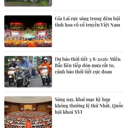
Gia Lai rực sáng trong đêm hội
tinh hoa võ cổ truyền Việt Nam
Dự báo thời tiết 3/8/2026: Miền
Bắc liên tiếp đón mưa rất to,
cảnh báo thời tiết cực đoan
Sáng nay, khai mạc Kỳ họp
không thường lệ thứ Nhất, Quốc
hội khoá XVI