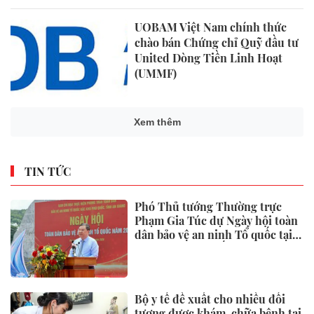
UOBAM Việt Nam chính thức
chào bán Chứng chỉ Quỹ đầu tư
United Dòng Tiền Linh Hoạt
(UMMF)
Xem thêm
TIN TỨC
Phó Thủ tướng Thường trực
Phạm Gia Túc dự Ngày hội toàn
dân bảo vệ an ninh Tổ quốc tại
Đặc khu Phú Quốc
Bộ y tế đề xuất cho nhiều đối
tượng được khám, chữa bệnh tại