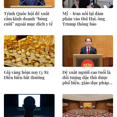
Trình Quốc hội đề xuất
Mỹ - Iran nối lại đàm
cấm kinh doanh “bóng
phán vào thứ Hai, ông
cười” ngoài mục đích y tế
Trump thông báo
Giá vàng hôm nay (3/8):
Đề xuất người cao tuổi là
Diễn biến bất thường
đối tượng đặc thù được
phổ biến, giáo dục pháp
luật