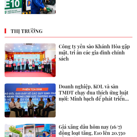
THỊ TRƯỜNG
Công ty yến sào Khánh Hòa gặp
mặt, tri ân các gia đình chính
sách
Doanh nghiệp, KOL và sàn
TMĐT chạy đua thích ứng luật
mới: Minh bạch để phát triển
bền vững
Giá xăng dầu hôm nay (16/7)
đồng loạt tăng, E10 lên 20.550