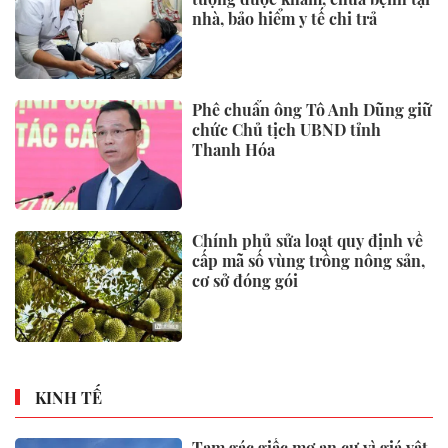
nhà, bảo hiểm y tế chi trả
Phê chuẩn ông Tô Anh Dũng giữ
chức Chủ tịch UBND tỉnh
Thanh Hóa
Chính phủ sửa loạt quy định về
cấp mã số vùng trồng nông sản,
cơ sở đóng gói
KINH TẾ
Tạm gác giấc mơ an cư vì giá vật