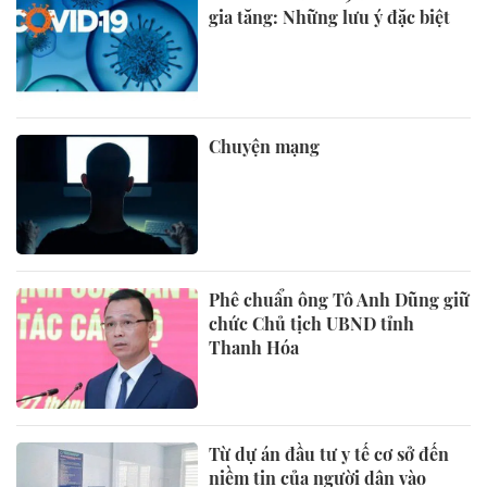
gia tăng: Những lưu ý đặc biệt
Chuyện mạng
Phê chuẩn ông Tô Anh Dũng giữ
chức Chủ tịch UBND tỉnh
Thanh Hóa
Từ dự án đầu tư y tế cơ sở đến
niềm tin của người dân vào