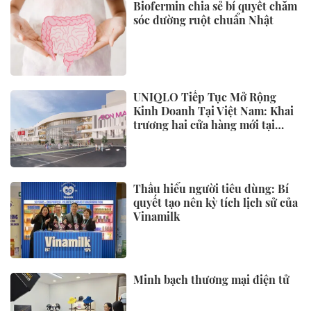
Biofermin chia sẻ bí quyết chăm
sóc đường ruột chuẩn Nhật
UNIQLO Tiếp Tục Mở Rộng
Kinh Doanh Tại Việt Nam: Khai
trương hai cửa hàng mới tại
Thanh Hóa và Hạ Long vào mùa
Thu Đông 2026
Thấu hiểu người tiêu dùng: Bí
quyết tạo nên kỳ tích lịch sử của
Vinamilk
Minh bạch thương mại điện tử