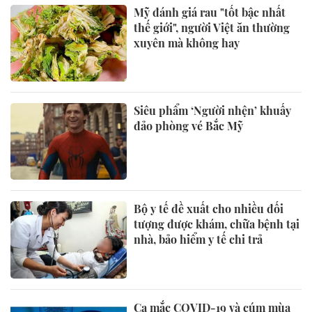
Mỹ đánh giá rau "tốt bậc nhất
thế giới", người Việt ăn thường
xuyên mà không hay
Siêu phẩm ‘Người nhện’ khuấy
đảo phòng vé Bắc Mỹ
Bộ y tế đề xuất cho nhiều đối
tượng được khám, chữa bệnh tại
nhà, bảo hiểm y tế chi trả
Ca mắc COVID-19 và cúm mùa