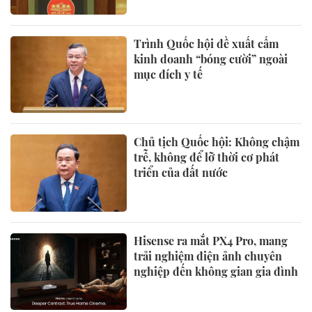
Trình Quốc hội đề xuất cấm
kinh doanh “bóng cười” ngoài
mục đích y tế
Chủ tịch Quốc hội: Không chậm
trễ, không để lỡ thời cơ phát
triển của đất nước
Hisense ra mắt PX4 Pro, mang
trải nghiệm điện ảnh chuyên
nghiệp đến không gian gia đình