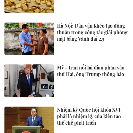
Hà Nội: Dân vận khéo tạo đồng
thuận trong công tác giải phóng
mặt bằng Vành đai 2,5
Mỹ - Iran nối lại đàm phán vào
thứ Hai, ông Trump thông báo
Nhiệm kỳ Quốc hội khóa XVI
phải là nhiệm kỳ của kiến tạo
thể chế phát triển