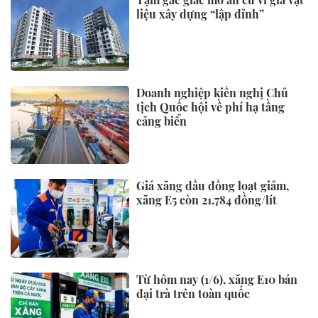
liệu xây dựng “lập đỉnh”
Doanh nghiệp kiến nghị Chủ
tịch Quốc hội về phí hạ tầng
cảng biển
Giá xăng dầu đồng loạt giảm,
xăng E5 còn 21.784 đồng/lít
Từ hôm nay (1/6), xăng E10 bán
đại trà trên toàn quốc