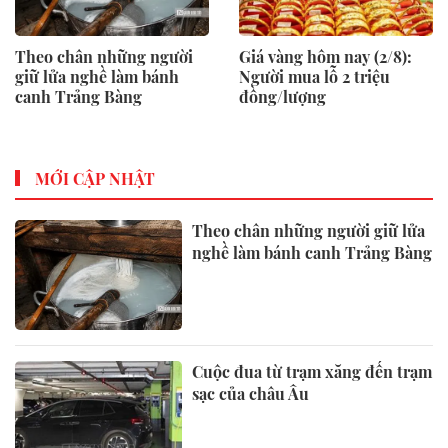
Theo chân những người
Giá vàng hôm nay (2/8):
giữ lửa nghề làm bánh
Người mua lỗ 2 triệu
canh Trảng Bàng
đồng/lượng
MỚI CẬP NHẬT
Theo chân những người giữ lửa
nghề làm bánh canh Trảng Bàng
Cuộc đua từ trạm xăng đến trạm
sạc của châu Âu