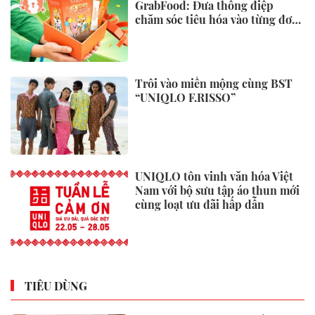
GrabFood: Đưa thông điệp
chăm sóc tiêu hóa vào từng đơn
hàng
Trôi vào miền mộng cùng BST
“UNIQLO F.RISSO”
UNIQLO tôn vinh văn hóa Việt
Nam với bộ sưu tập áo thun mới
cùng loạt ưu đãi hấp dẫn
TIÊU DÙNG