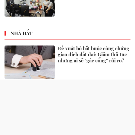
NHÀ ĐẤT
Đề xuất bỏ bắt buộc công chứng
giao dịch đất đai: Giảm thủ tục
nhưng ai sẽ "gác cổng" rủi ro?
Một số quy định xử phạt vi
phạm đất đai có hiệu lực từ
tháng 8, người dân nên biết
Căn hộ 2 phòng ngủ được ưu
tiên nhờ tính khai thác thực