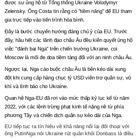
được sự ủng hộ từ Tổng thống Ukraine Volodymyr
Zelensky. Ông Costa tin rằng có "tiềm năng" để EU tham
gia trực tiếp vào tiến trình hòa bình.
Đây là bước chuyển hướng đáng chú ý của EU. Trước
đây, hầu hết các lãnh đạo châu Âu đều kiên quyết ủng hộ
việc "đánh bại Nga" trên chiến trường Ukraine, coi
Moscow là mối đe dọa tiềm tàng đối với an ninh châu Âu.
Ngược lại, Nga cáo buộc châu Âu là bên kéo dài xung
đột khi cung cấp hàng chục tỷ USD viện trợ quân sự, vũ
khí và tình báo cho Ukraine.
Quan hệ Nga-EU đã rơi vào mức thấp kỷ lục kể từ năm
2022, với các lệnh trừng phạt kinh tế nặng nề từ phía
phương Tây và chiến dịch quân sự kéo dài của Nga.
EU tiếp tục ra tín hiệu về khả năng nối lại đối thoại với
ông PutinNga nói Ukraine rút quân khỏi Donbass là điều