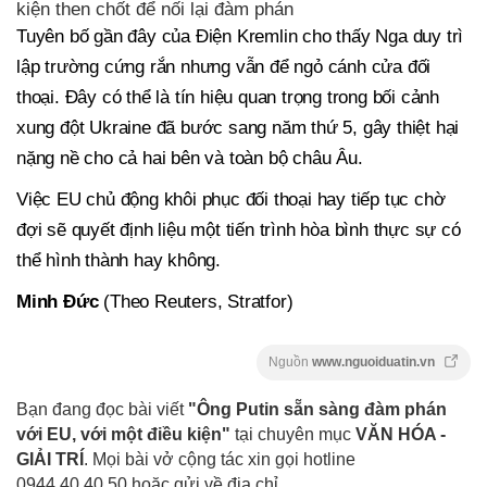
kiện then chốt để nối lại đàm phán
Tuyên bố gần đây của Điện Kremlin cho thấy Nga duy trì
lập trường cứng rắn nhưng vẫn để ngỏ cánh cửa đối
thoại. Đây có thể là tín hiệu quan trọng trong bối cảnh
xung đột Ukraine đã bước sang năm thứ 5, gây thiệt hại
nặng nề cho cả hai bên và toàn bộ châu Âu.
Việc EU chủ động khôi phục đối thoại hay tiếp tục chờ
đợi sẽ quyết định liệu một tiến trình hòa bình thực sự có
thể hình thành hay không.
Minh Đức
(Theo Reuters, Stratfor)
Nguồn
www.nguoiduatin.vn
Bạn đang đọc bài viết
"Ông Putin sẵn sàng đàm phán
với EU, với một điều kiện"
tại chuyên mục
VĂN HÓA -
GIẢI TRÍ
. Mọi bài vở cộng tác xin gọi hotline
0944.40.40.50
hoặc gửi về địa chỉ