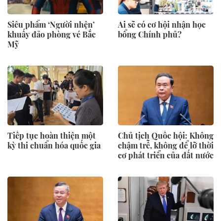
Siêu phẩm ‘Người nhện’
Ai sẽ có cơ hội nhận học
khuấy đảo phòng vé Bắc
bổng Chính phủ?
Mỹ
Tiếp tục hoàn thiện một
Chủ tịch Quốc hội: Không
kỳ thi chuẩn hóa quốc gia
chậm trễ, không để lỡ thời
cơ phát triển của đất nước