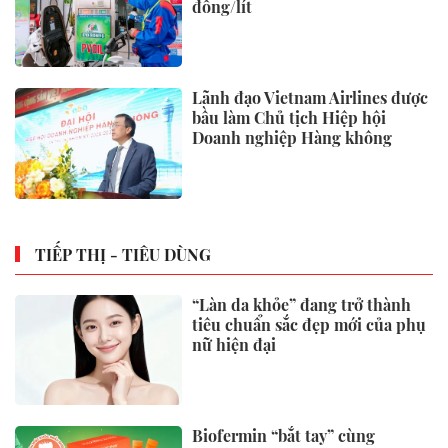
đồng/lít
Lãnh đạo Vietnam Airlines được
bầu làm Chủ tịch Hiệp hội
Doanh nghiệp Hàng không
TIẾP THỊ - TIÊU DÙNG
“Làn da khỏe” đang trở thành
tiêu chuẩn sắc đẹp mới của phụ
nữ hiện đại
Biofermin “bắt tay” cùng