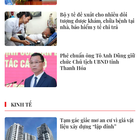
Bộ y tế đề xuất cho nhiều đối
tượng được khám, chữa bệnh tại
nhà, bảo hiểm y tế chi trả
Phê chuẩn ông Tô Anh Dũng giữ
chức Chủ tịch UBND tỉnh
Thanh Hóa
KINH TẾ
Tạm gác giấc mơ an cư vì giá vật
liệu xây dựng “lập đỉnh”