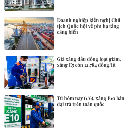
Doanh nghiệp kiến nghị Chủ
tịch Quốc hội về phí hạ tầng
cảng biển
Giá xăng dầu đồng loạt giảm,
xăng E5 còn 21.784 đồng/lít
Từ hôm nay (1/6), xăng E10 bán
đại trà trên toàn quốc