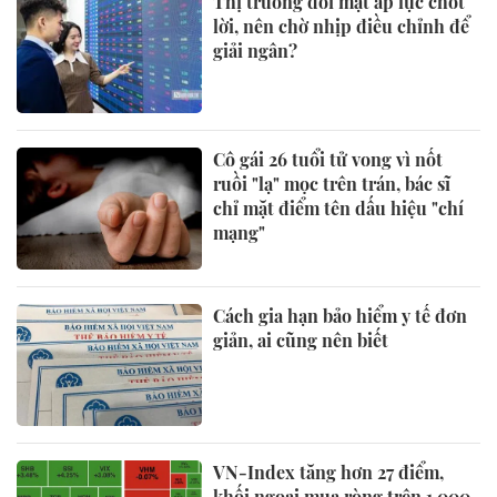
Thị trường đối mặt áp lực chốt
lời, nên chờ nhịp điều chỉnh để
giải ngân?
Cô gái 26 tuổi tử vong vì nốt
ruồi "lạ" mọc trên trán, bác sĩ
chỉ mặt điểm tên dấu hiệu "chí
mạng"
Cách gia hạn bảo hiểm y tế đơn
giản, ai cũng nên biết
VN-Index tăng hơn 27 điểm,
khối ngoại mua ròng trên 1.000