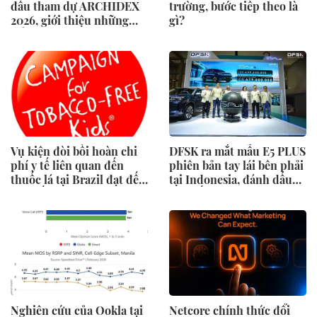
đầu tham dự ARCHIDEX
trường, bước tiếp theo là
2026, giới thiệu những
gì?
đổi mới cho các ngành
công nghiệp
Vụ kiện đòi bồi hoàn chi
DFSK ra mắt mẫu E5 PLUS
phí y tế liên quan đến
phiên bản tay lái bên phải
thuốc lá tại Brazil đạt đến
tại Indonesia, đánh dấu
cột mốc quan trọng khi
cột mốc mới trong hành
tòa án chuẩn bị ra phán
trình mở rộng toàn cầu
quyết.
Nghiên cứu của Ookla tại
Netcore chính thức đổi