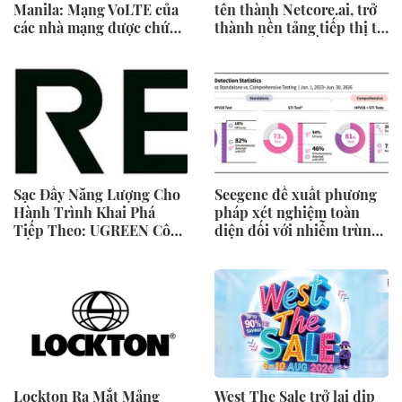
Manila: Mạng VoLTE của
tên thành Netcore.ai, trở
các nhà mạng được chứng
thành nền tảng tiếp thị tự
minh vượt trội hơn các
động bằng AI đầu tiên
ứng dụng OTT về chất
chia sẻ trách nhiệm tăng
lượng và độ tin cậy của
trưởng khách hàng
cuộc gọi thoại
Sạc Đầy Năng Lượng Cho
Seegene đề xuất phương
Hành Trình Khai Phá
pháp xét nghiệm toàn
Tiếp Theo: UGREEN Công
diện đối với nhiễm trùng
Bố Bộ Sưu Tập Honkai:
đường sinh sản thông qua
Star Rail Chính Thức Tại
Nghiên cứu lâm sàng một
Đông Nam Á
triệu ca toàn cầu (GMCS)
Lockton Ra Mắt Mảng
West The Sale trở lại dịp