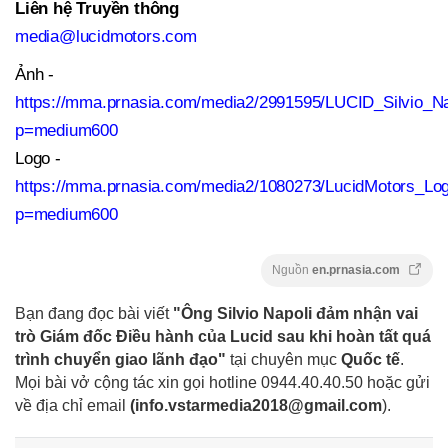
Liên hệ Truyền thông
media@lucidmotors.com
Ảnh -
https://mma.prnasia.com/media2/2991595/LUCID_Silvio_Na
p=medium600
Logo -
https://mma.prnasia.com/media2/1080273/LucidMotors_Log
p=medium600
Nguồn
en.prnasia.com
Bạn đang đọc bài viết
"Ông Silvio Napoli đảm nhận vai
trò Giám đốc Điều hành của Lucid sau khi hoàn tất quá
trình chuyển giao lãnh đạo"
tại chuyên mục
Quốc tế
.
Mọi bài vở cộng tác xin gọi hotline 0944.40.40.50
hoặc gửi
về địa chỉ email
(
info.vstarmedia2018@gmail.com
).