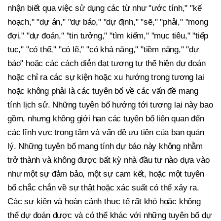
nhận biết qua việc sử dụng các từ như "ước tính," "kế
hoạch," "dự án," "dự báo," "dự định," "sẽ," "phải," "mong
đợi," "dự đoán," "tin tưởng," "tìm kiếm," "mục tiêu," "tiếp
tục," "có thể," "có lẽ," "có khả năng," "tiềm năng," "dự
báo" hoặc các cách diễn đạt tương tự thể hiện dự đoán
hoặc chỉ ra các sự kiện hoặc xu hướng trong tương lai
hoặc không phải là các tuyên bố về các vấn đề mang
tính lịch sử. Những tuyên bố hướng tới tương lai này bao
gồm, nhưng không giới hạn các tuyên bố liên quan đến
các lĩnh vực trọng tâm và vấn đề ưu tiên của ban quản
lý. Những tuyên bố mang tính dự báo này không nhằm
trở thành và không được bất kỳ nhà đầu tư nào dựa vào
như một sự đảm bảo, một sự cam kết, hoặc một tuyên
bố chắc chắn về sự thật hoặc xác suất có thể xảy ra.
Các sự kiện và hoàn cảnh thực tế rất khó hoặc không
thể dự đoán được và có thể khác với những tuyên bố dự