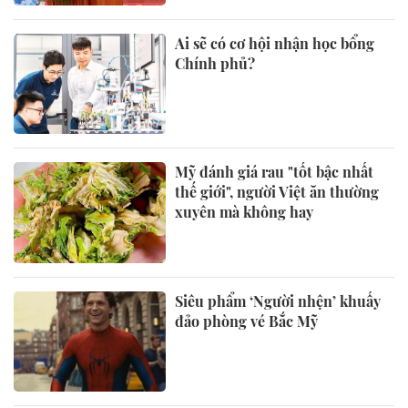
Ai sẽ có cơ hội nhận học bổng
Chính phủ?
Mỹ đánh giá rau "tốt bậc nhất
thế giới", người Việt ăn thường
xuyên mà không hay
Siêu phẩm ‘Người nhện’ khuấy
đảo phòng vé Bắc Mỹ