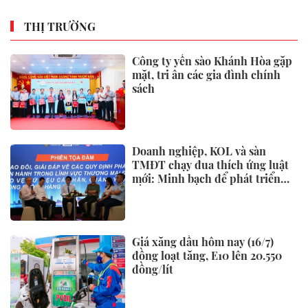
THỊ TRƯỜNG
Công ty yến sào Khánh Hòa gặp
mặt, tri ân các gia đình chính
sách
Doanh nghiệp, KOL và sàn
TMĐT chạy đua thích ứng luật
mới: Minh bạch để phát triển
bền vững
Giá xăng dầu hôm nay (16/7)
đồng loạt tăng, E10 lên 20.550
đồng/lít