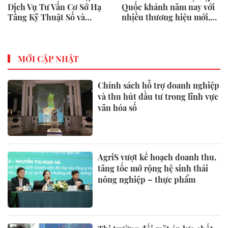
Dịch Vụ Tư Vấn Cơ Sở Hạ
Quốc khánh năm nay với
Tầng Kỹ Thuật Số và
nhiều thương hiệu mới,
Trung Tâm Dữ Liệu Toàn
phần thưởng và ưu đãi
Cầu
mua sắm lên tới 90% tại
IMM và Westgate
MỚI CẬP NHẬT
Chính sách hỗ trợ doanh nghiệp
và thu hút đầu tư trong lĩnh vực
văn hóa số
AgriS vượt kế hoạch doanh thu,
tăng tốc mở rộng hệ sinh thái
nông nghiệp – thực phẩm