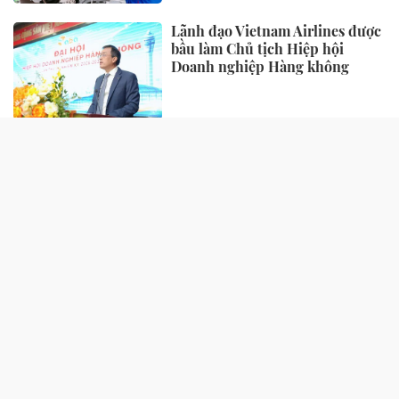
Lãnh đạo Vietnam Airlines được
bầu làm Chủ tịch Hiệp hội
Doanh nghiệp Hàng không
TIẾP THỊ - TIÊU DÙNG
“Làn da khỏe” đang trở thành
tiêu chuẩn sắc đẹp mới của phụ
nữ hiện đại
Biofermin “bắt tay” cùng
GrabFood: Đưa thông điệp
chăm sóc tiêu hóa vào từng đơn
hàng