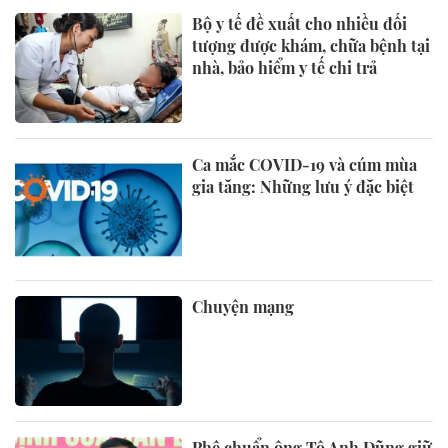
Bộ y tế đề xuất cho nhiều đối
tượng được khám, chữa bệnh tại
nhà, bảo hiểm y tế chi trả
Ca mắc COVID-19 và cúm mùa
gia tăng: Những lưu ý đặc biệt
Chuyện mạng
Phê chuẩn ông Tô Anh Dũng giữ