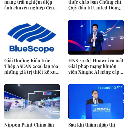
mang trải nghiệm điện
thức chào bán Chứng chỉ
ảnh chuyên nghiệp đến
Quỹ đầu tư United Dòng
không gian gia đình
Tiền Linh Hoạt (UMMF)
Giải thưởng Kiến trúc
HNS 2026 | Huawei ra mắt
Thép ASEAN 2026 lan tỏa
Giải pháp mạng khuôn
những giá trị thiết kế xuất
viên Xinghe AI nâng cấp
sắc qua hợp tác khu vực
cho khu vực Nam Phi
Nippon Paint China lần
Sau khi thâm nhập thị