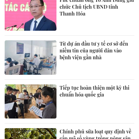
chức Chủ tịch UBND tỉnh
Thanh Hóa
Từ dự án đầu tư y tế cơ sở đến
niềm tin của người dân vào
bệnh viện gần nhà
Tiếp tục hoàn thiện một kỳ thi
chuẩn hóa quốc gia
Chính phủ sửa loạt quy định về
cấp mã số vùng trồng nông sản,