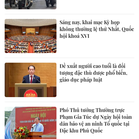
Sáng nay, khai mạc Kỳ họp
không thường lệ thứ Nhất, Quốc
hội khoá XVI
Đề xuất người cao tuổi là đối
tượng đặc thù được phổ biến,
giáo dục pháp luật
Phó Thủ tướng Thường trực
Phạm Gia Túc dự Ngày hội toàn
dân bảo vệ an ninh Tổ quốc tại
Đặc khu Phú Quốc