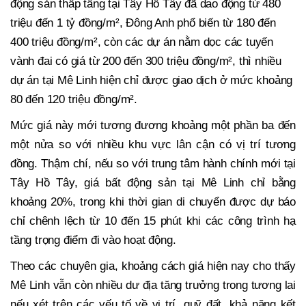
động sản thấp tầng tại Tây Hồ Tây đã dao động từ 480
triệu đến 1 tỷ đồng/m², Đông Anh phổ biến từ 180 đến
400 triệu đồng/m², còn các dự án nằm dọc các tuyến
vành đai có giá từ 200 đến 300 triệu đồng/m², thì nhiều
dự án tại Mê Linh hiện chỉ được giao dịch ở mức khoảng
80 đến 120 triệu đồng/m².
Mức giá này mới tương đương khoảng một phần ba đến
một nửa so với nhiều khu vực lân cận có vị trí tương
đồng. Thậm chí, nếu so với trung tâm hành chính mới tại
Tây Hồ Tây, giá bất động sản tại Mê Linh chỉ bằng
khoảng 20%, trong khi thời gian di chuyển được dự báo
chỉ chênh lệch từ 10 đến 15 phút khi các công trình hạ
tầng trọng điểm đi vào hoạt động.
Theo các chuyên gia, khoảng cách giá hiện nay cho thấy
Mê Linh vẫn còn nhiều dư địa tăng trưởng trong tương lai
nếu xét trên các yếu tố về vị trí, quỹ đất, khả năng kết