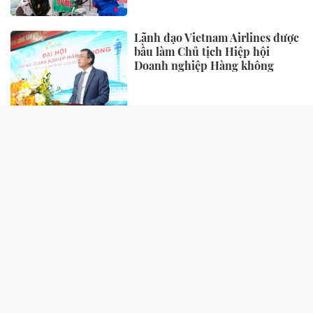
Lãnh đạo Vietnam Airlines được
bầu làm Chủ tịch Hiệp hội
Doanh nghiệp Hàng không
TIẾP THỊ - TIÊU DÙNG
“Làn da khỏe” đang trở thành
tiêu chuẩn sắc đẹp mới của phụ
nữ hiện đại
Biofermin “bắt tay” cùng
GrabFood: Đưa thông điệp
chăm sóc tiêu hóa vào từng đơn