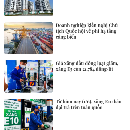
Doanh nghiệp kiến nghị Chủ
tịch Quốc hội về phí hạ tầng
cảng biển
Giá xăng dầu đồng loạt giảm,
xăng E5 còn 21.784 đồng/lít
Từ hôm nay (1/6), xăng E10 bán
đại trà trên toàn quốc