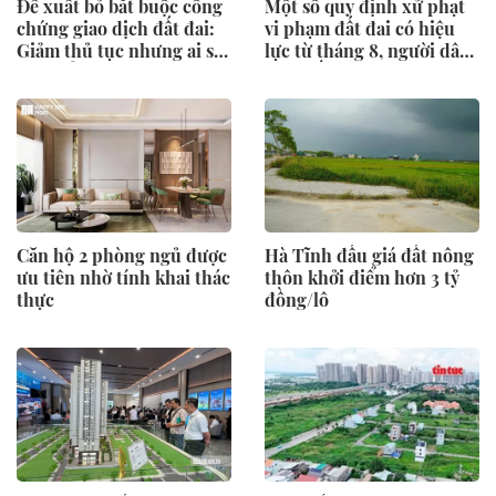
Đề xuất bỏ bắt buộc công
Một số quy định xử phạt
chứng giao dịch đất đai:
vi phạm đất đai có hiệu
Giảm thủ tục nhưng ai sẽ
lực từ tháng 8, người dân
"gác cổng" rủi ro?
nên biết
Căn hộ 2 phòng ngủ được
Hà Tĩnh đấu giá đất nông
ưu tiên nhờ tính khai thác
thôn khởi điểm hơn 3 tỷ
thực
đồng/lô