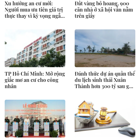
Xu hướng an cư mới:
Đất vàng bỏ hoang, 900
Người mua ưu tiên giá trị
căn nhà ở xã hội vẫn nằm
thực thay vì kỳ vọng ngắn
trên giấy
hạn
TP Hồ Chí Minh: Mở rộng
Đánh thức dự án quần thể
giấc mơ an cư cho công
du lịch sinh thái Xuân
nhân
Thành hơn 300 tỷ sau gần
một thập kỷ “ngủ quên”