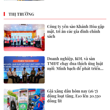
THỊ TRƯỜNG
Công ty yến sào Khánh Hòa gặp
mặt, tri ân các gia đình chính
sách
Doanh nghiệp, KOL và sàn
TMĐT chạy đua thích ứng luật
mới: Minh bạch để phát triển
bền vững
Giá xăng dầu hôm nay (16/7)
đồng loạt tăng, E10 lên 20.550
đồng/lít