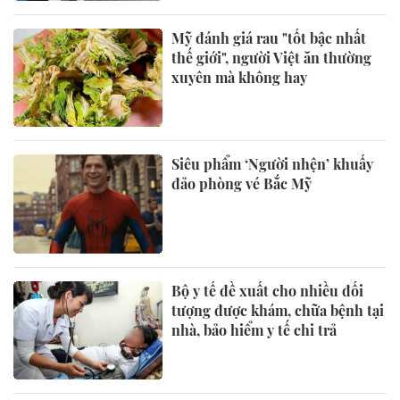
Mỹ đánh giá rau "tốt bậc nhất
thế giới", người Việt ăn thường
xuyên mà không hay
Siêu phẩm ‘Người nhện’ khuấy
đảo phòng vé Bắc Mỹ
Bộ y tế đề xuất cho nhiều đối
tượng được khám, chữa bệnh tại
nhà, bảo hiểm y tế chi trả