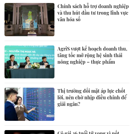
Chính sách hỗ trợ doanh nghiệp
và thu hút đầu tư trong lĩnh vực
văn hóa số
AgriS vượt kế hoạch doanh thu,
tăng tốc mở rộng hệ sinh thái
nông nghiệp – thực phẩm
Thị trường đối mặt áp lực chốt
lời, nên chờ nhịp điều chỉnh để
giải ngân?
Cô gái 26 tuổi tử vong vì nốt