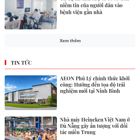
niềm tin của người dân vào
bệnh viện gần nhà
Xem thêm
TIN TỨC
AEON Phủ Lý chính thức khởi
công: Hướng đến tọa độ trải
nghiệm mới tại Ninh Bình
Nhà máy Heineken Việt Nam ở
Đà Nẵng gây ấn tượng với đối
tác miền Trung