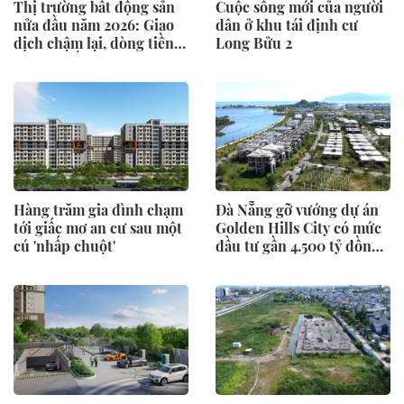
Thị trường bất động sản
Cuộc sống mới của người
nửa đầu năm 2026: Giao
dân ở khu tái định cư
dịch chậm lại, dòng tiền
Long Bửu 2
chỉ tìm đến dự án có giá
trị thực
Hàng trăm gia đình chạm
Đà Nẵng gỡ vướng dự án
tới giấc mơ an cư sau một
Golden Hills City có mức
cú 'nhấp chuột'
đầu tư gần 4.500 tỷ đồng,
Trung Nam nói gì?