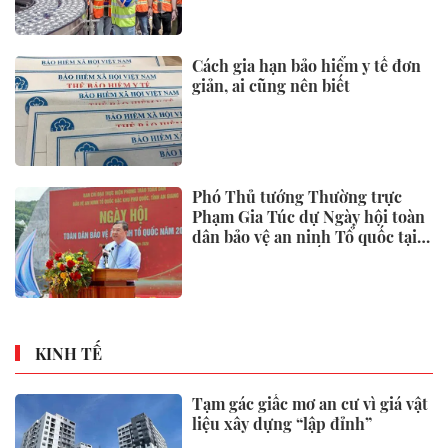
Cách gia hạn bảo hiểm y tế đơn
giản, ai cũng nên biết
Phó Thủ tướng Thường trực
Phạm Gia Túc dự Ngày hội toàn
dân bảo vệ an ninh Tổ quốc tại
Đặc khu Phú Quốc
KINH TẾ
Tạm gác giấc mơ an cư vì giá vật
liệu xây dựng “lập đỉnh”