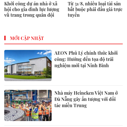
Khởi công dự án nhà ở xã
Từ 31/8, nhiều loại tài sản
hội cho gia đình lực lượng
bắt buộc phải đấu giá trực
vũ trang trong quân đội
tuyến
MỚI CẬP NHẬT
AEON Phủ Lý chính thức khởi
công: Hướng đến tọa độ trải
nghiệm mới tại Ninh Bình
Nhà máy Heineken Việt Nam ở
Đà Nẵng gây ấn tượng với đối
tác miền Trung