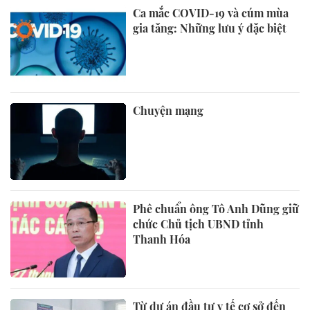
Ca mắc COVID-19 và cúm mùa
gia tăng: Những lưu ý đặc biệt
Chuyện mạng
Phê chuẩn ông Tô Anh Dũng giữ
chức Chủ tịch UBND tỉnh
Thanh Hóa
Từ dự án đầu tư y tế cơ sở đến