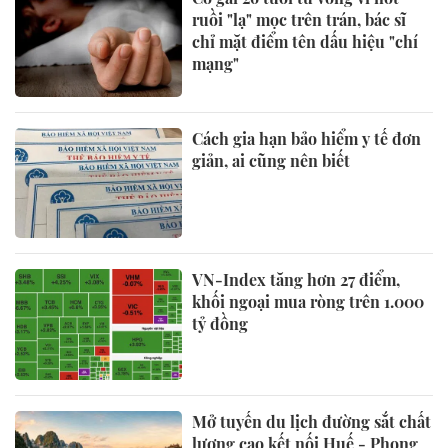
ruồi "lạ" mọc trên trán, bác sĩ
chỉ mặt điểm tên dấu hiệu "chí
mạng"
Cách gia hạn bảo hiểm y tế đơn
giản, ai cũng nên biết
VN-Index tăng hơn 27 điểm,
khối ngoại mua ròng trên 1.000
tỷ đồng
Mở tuyến du lịch đường sắt chất
lượng cao kết nối Huế - Phong