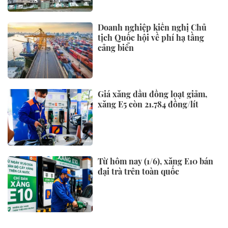
Doanh nghiệp kiến nghị Chủ
tịch Quốc hội về phí hạ tầng
cảng biển
Giá xăng dầu đồng loạt giảm,
xăng E5 còn 21.784 đồng/lít
Từ hôm nay (1/6), xăng E10 bán
đại trà trên toàn quốc