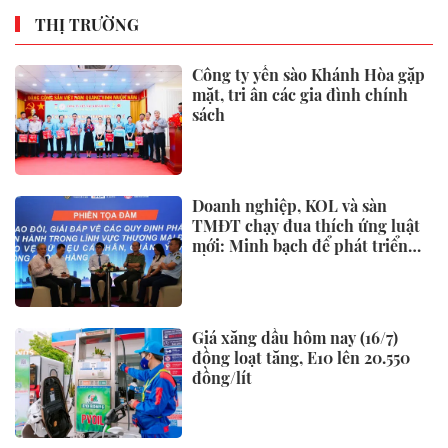
THỊ TRƯỜNG
Công ty yến sào Khánh Hòa gặp
mặt, tri ân các gia đình chính
sách
Doanh nghiệp, KOL và sàn
TMĐT chạy đua thích ứng luật
mới: Minh bạch để phát triển
bền vững
Giá xăng dầu hôm nay (16/7)
đồng loạt tăng, E10 lên 20.550
đồng/lít