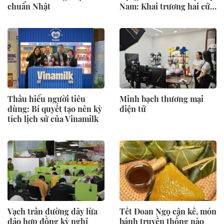
chuẩn Nhật
Nam: Khai trương hai cửa
hàng mới tại Thanh Hóa
và Hạ Long vào mùa Thu
Đông 2026
Thấu hiểu người tiêu
Minh bạch thương mại
dùng: Bí quyết tạo nên kỳ
điện tử
tích lịch sử của Vinamilk
Vạch trần đường dây lừa
Tết Đoan Ngọ cận kề, món
đảo hợp đồng kỳ nghỉ
bánh truyền thống nào