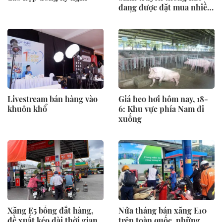
đang được đặt mua nhiều
nhất?
Livestream bán hàng vào
Giá heo hơi hôm nay, 18-
khuôn khổ
6: Khu vực phía Nam đi
xuống
Xăng E5 bỗng đắt hàng,
Nửa tháng bán xăng E10
đề xuất kéo dài thời gian
trên toàn quốc, những