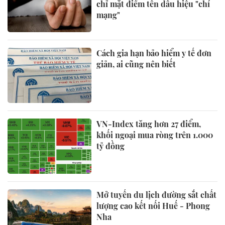
chỉ mặt điểm tên dấu hiệu "chí
mạng"
Cách gia hạn bảo hiểm y tế đơn
giản, ai cũng nên biết
VN-Index tăng hơn 27 điểm,
khối ngoại mua ròng trên 1.000
tỷ đồng
Mở tuyến du lịch đường sắt chất
lượng cao kết nối Huế - Phong
Nha