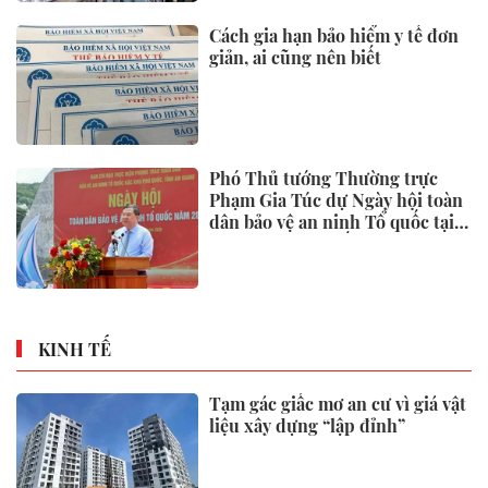
Cách gia hạn bảo hiểm y tế đơn
giản, ai cũng nên biết
Phó Thủ tướng Thường trực
Phạm Gia Túc dự Ngày hội toàn
dân bảo vệ an ninh Tổ quốc tại
Đặc khu Phú Quốc
KINH TẾ
Tạm gác giấc mơ an cư vì giá vật
liệu xây dựng “lập đỉnh”