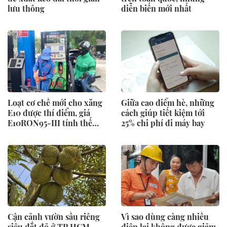
lưu thông
diễn biến mới nhất
Loạt cơ chế mới cho xăng
Giữa cao điểm hè, những
E10 được thí điểm, giá
cách giúp tiết kiệm tới
E10RON95-III tính thế
25% chi phí đi máy bay
nào?
Cận cảnh vườn sầu riêng
Vì sao dùng càng nhiều
siêu đắt đỏ ở TP HCM
điện lại không được giảm