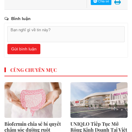
Chia sẻ
Bình luận
Gửi bình luận
CÙNG CHUYÊN MỤC
Biofermin chia sẻ bí quyết
UNIQLO Tiếp Tục Mở
chăm sóc đường ruột
Rộng Kinh Doanh Tại Việt