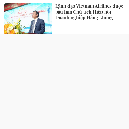
Lãnh đạo Vietnam Airlines được
bầu làm Chủ tịch Hiệp hội
Doanh nghiệp Hàng không
TIẾP THỊ - TIÊU DÙNG
“Làn da khỏe” đang trở thành
tiêu chuẩn sắc đẹp mới của phụ
nữ hiện đại
Biofermin “bắt tay” cùng
GrabFood: Đưa thông điệp
chăm sóc tiêu hóa vào từng đơn
hàng