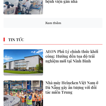
bệnh viện gần nhà
Xem thêm
TIN TỨC
AEON Phủ Lý chính thức khởi
công: Hướng đến tọa độ trải
nghiệm mới tại Ninh Bình
Nhà máy Heineken Việt Nam ở
Đà Nẵng gây ấn tượng với đối
tác miền Trung