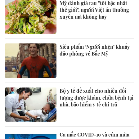
Mỹ đánh giá rau "tốt bậc nhất
thế giới", người Việt ăn thường
xuyên mà không hay
Siêu phẩm ‘Người nhện’ khuấy
đảo phòng vé Bắc Mỹ
Bộ y tế đề xuất cho nhiều đối
tượng được khám, chữa bệnh tại
nhà, bảo hiểm y tế chi trả
Ca mắc COVID-19 và cúm mùa