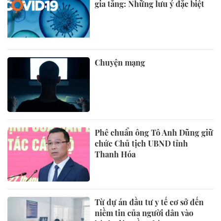
gia tăng: Những lưu ý đặc biệt
Chuyện mạng
Phê chuẩn ông Tô Anh Dũng giữ
chức Chủ tịch UBND tỉnh
Thanh Hóa
Từ dự án đầu tư y tế cơ sở đến
niềm tin của người dân vào