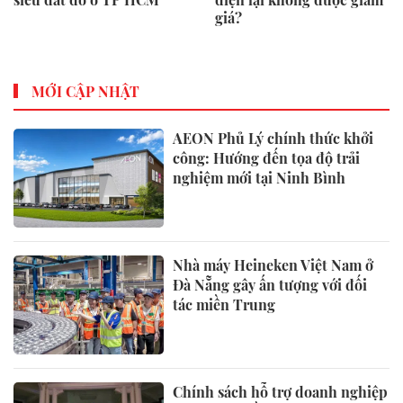
giá?
MỚI CẬP NHẬT
AEON Phủ Lý chính thức khởi
công: Hướng đến tọa độ trải
nghiệm mới tại Ninh Bình
Nhà máy Heineken Việt Nam ở
Đà Nẵng gây ấn tượng với đối
tác miền Trung
Chính sách hỗ trợ doanh nghiệp