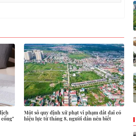
dịch
Một số quy định xử phạt vi phạm đất đai có
c cổng"
hiệu lực từ tháng 8, người dân nên biết