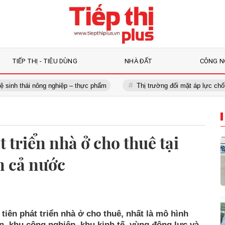
TIẾP THỊ - TIÊU DÙNG
NHÀ ĐẤT
CÔNG N
hái nông nghiệp – thực phẩm
Thị trường đối mặt áp lực chốt lời, nê
t triển nhà ở cho thuê tại
n cả nước
tiên phát triển nhà ở cho thuê, nhất là mô hình
ớn, khu công nghiệp, khu kinh tế, vùng động lực và