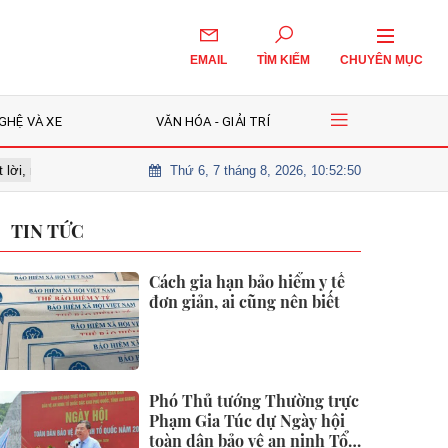
EMAIL
TÌM KIẾM
CHUYÊN MỤC
GHỆ VÀ XE
VĂN HÓA - GIẢI TRÍ
Thứ 6, 7 tháng 8, 2026, 10:52:51
n chờ nhịp điều chỉnh để giải ngân?
Cô gái 26 tuổi tử vong vì nốt ruồ
TIN TỨC
Cách gia hạn bảo hiểm y tế
đơn giản, ai cũng nên biết
Phó Thủ tướng Thường trực
Phạm Gia Túc dự Ngày hội
toàn dân bảo vệ an ninh Tổ