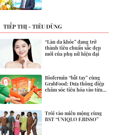
không
TIẾP THỊ - TIÊU DÙNG
“Làn da khỏe” đang trở
thành tiêu chuẩn sắc đẹp
mới của phụ nữ hiện đại
Biofermin “bắt tay” cùng
GrabFood: Đưa thông điệp
chăm sóc tiêu hóa vào từng
đơn hàng
Trôi vào miền mộng cùng
BST “UNIQLO F.RISSO”