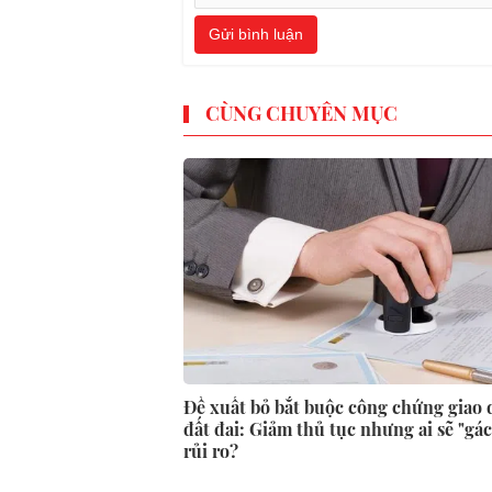
Gửi bình luận
CÙNG CHUYÊN MỤC
Đề xuất bỏ bắt buộc công chứng giao 
đất đai: Giảm thủ tục nhưng ai sẽ "gá
rủi ro?