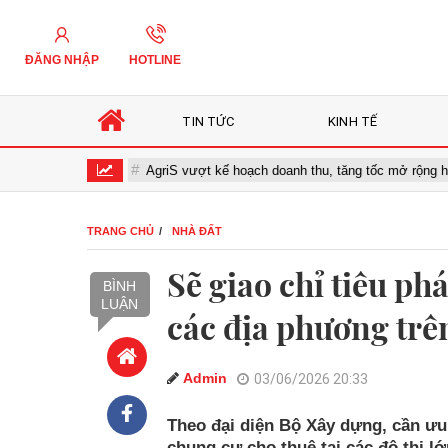
ĐĂNG NHẬP
HOTLINE
TIN TỨC
KINH TẾ
hóa số
AgriS vượt kế hoạch doanh thu, tăng tốc mở rộng hệ sinh t
TRANG CHỦ
NHÀ ĐẤT
Sẽ giao chỉ tiêu phá
BÌNH
LUẬN
các địa phương trê
Admin
03/06/2026 20:33
Theo đại diện Bộ Xây dựng, cần ưu 
chung cư cho thuê tại các đô thị l