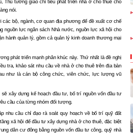
 Thủ tướng giao chỉ tiêu phát triển nhà ở cho thuê cho
àng nói.
i các bộ, ngành, cơ quan địa phương để đề xuất cơ chế
ng nguồn lực ngân sách Nhà nước, nguồn lực xã hội cho
vận hành quản lý, gồm cả quản lý kinh doanh thương mại
ơng phát triển mạnh phân khúc này. Thứ nhất là đề nghị
ều tra, khảo sát nhu cầu về nhà ở cho thuê trên địa bàn
au như là cán bộ công chức, viên chức, lực lượng vũ
 sẽ xây dựng kế hoạch đầu tư, bố trí nguồn vốn đầu tư
 yêu cầu của từng nhóm đối tượng.
p nhu cầu chỉ đạo rà soát quy hoạch về bố trí quỹ đất
 tầng xã hội để đầu tư xây dựng nhà ở cho thuê, đặc biệt
trung dân cư đông bằng nguồn vốn đầu tư công, quỹ nhà