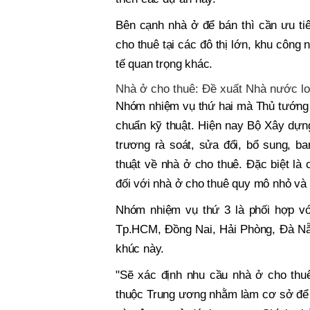
Bên cạnh nhà ở để bán thì cần ưu tiê
cho thuê tại các đô thị lớn, khu công 
tế quan trọng khác.
Nhà ở cho thuê: Đề xuất Nhà nước lo 
Nhóm nhiệm vụ thứ hai mà Thủ tướng C
chuẩn kỹ thuật. Hiện nay Bộ Xây dựng
trương rà soát, sửa đổi, bổ sung, b
thuật về nhà ở cho thuê. Đặc biệt là
đối với nhà ở cho thuê quy mô nhỏ và
Nhóm nhiệm vụ thứ 3 là phối hợp vớ
Tp.HCM, Đồng Nai, Hải Phòng, Đà Nẵn
khúc này.
"Sẽ xác định nhu cầu nhà ở cho thu
thuộc Trung ương nhằm làm cơ sở để 