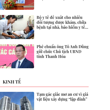
quốc tại Đặc khu Phú Quốc
Bộ y tế đề xuất cho nhiều
đối tượng được khám, chữa
bệnh tại nhà, bảo hiểm y tế
chi trả
Phê chuẩn ông Tô Anh Dũng
giữ chức Chủ tịch UBND
tỉnh Thanh Hóa
KINH TẾ
Tạm gác giấc mơ an cư vì giá
vật liệu xây dựng “lập đỉnh”