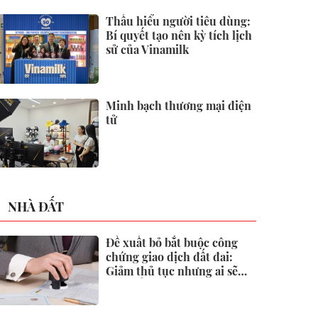
2026
Thấu hiểu người tiêu dùng:
Bí quyết tạo nên kỳ tích lịch
sử của Vinamilk
Minh bạch thương mại điện
tử
NHÀ ĐẤT
Đề xuất bỏ bắt buộc công
chứng giao dịch đất đai:
Giảm thủ tục nhưng ai sẽ
"gác cổng" rủi ro?