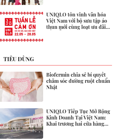
UNIQLO tôn vinh văn hóa
Việt Nam với bộ sưu tập áo
thun mới cùng loạt ưu đãi
hấp dẫn
TIÊU DÙNG
Biofermin chia sẻ bí quyết
chăm sóc đường ruột chuẩn
Nhật
UNIQLO Tiếp Tục Mở Rộng
Kinh Doanh Tại Việt Nam:
Khai trương hai cửa hàng
mới tại Thanh Hóa và Hạ
Long vào mùa Thu Đông