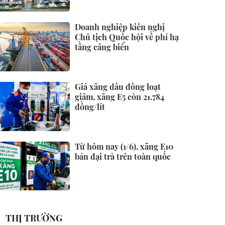
Doanh nghiệp kiến nghị
Chủ tịch Quốc hội về phí hạ
tầng cảng biển
Giá xăng dầu đồng loạt
giảm, xăng E5 còn 21.784
đồng/lít
Từ hôm nay (1/6), xăng E10
bán đại trà trên toàn quốc
THỊ TRƯỜNG