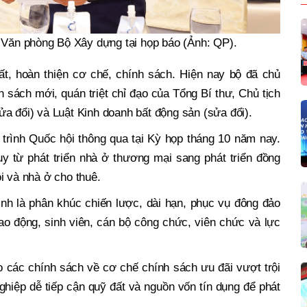
ăn phòng Bộ Xây dựng tại họp báo (Ảnh: QP).
t, hoàn thiện cơ chế, chính sách. Hiện nay bộ đã chủ
h sách mới, quán triệt chỉ đạo của Tổng Bí thư, Chủ tịch
a đổi) và Luật Kinh doanh bất động sản (sửa đổi).
trình Quốc hội thông qua tại Kỳ họp tháng 10 năm nay.
y từ phát triển nhà ở thương mại sang phát triển đồng
i và nhà ở cho thuê.
nh là phân khúc chiến lược, dài hạn, phục vụ đông đảo
ao động, sinh viên, cán bộ công chức, viên chức và lực
 các chính sách về cơ chế chính sách ưu đãi vượt trội
nghiệp dễ tiếp cận quỹ đất và nguồn vốn tín dụng để phát