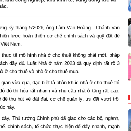
hác.
ường kỳ tháng 5/2026, ông Lâm Văn Hoàng - Chánh Văn
hiến lược hoàn thiện cơ chế chính sách và quỹ đất để
 Việt Nam.
thực tế mô hình nhà ở cho thuê không phải mới, pháp
sách đầy đủ. Luật Nhà ở năm 2023 đã quy định rất rõ 3
hà ở cho thuê và nhà ở cho thuê mua.
i gian vừa qua, đặc biệt là phân khúc nhà ở cho thuê thì
độ đô thị hóa rất nhanh và nhu cầu nhà ở tăng rất cao,
ể thu hút về đất đai, cơ chế quản lý, ưu đãi vượt trội
úc này.
n đây, Thủ tướng Chính phủ đã giao cho các bộ, ngành,
ế, chính sách, tổ chức thực hiện để đẩy nhanh, mạnh