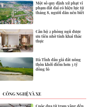
Một số quy định xử phạt vi
phạm đất đai có hiệu lực từ
tháng 8, người dân nên biết
Căn hộ 2 phòng ngủ được
ưu tiên nhờ tính khai thác
thực
Hà Tĩnh đấu giá đất nông
thôn khởi điểm hơn 3 tỷ
đồng/lô
CÔNG NGHỆ VÀ XE
Cuộc đua từ trạm xăng đến