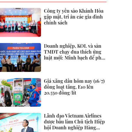
Công ty yến sào Khánh Hòa
gặp mặt, tri ân các gia đình
chính sách
Doanh nghiệp, KOL và sàn
TMĐT chạy đua thích ứng
luật mới: Minh bạch để phát
triển bền vững
Giá xăng dầu hôm nay (16/7)
đồng loạt tăng, E10 lên
20.550 đồng/lít
Lãnh đạo Vietnam Airlines
được bầu làm Chủ tịch Hiệp
hội Doanh nghiệp Hàng