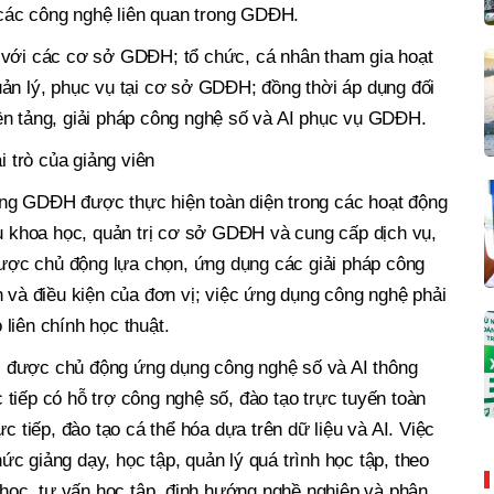
à các công nghệ liên quan trong GDĐH.
 với các cơ sở GDĐH; tổ chức, cá nhân tham gia hoạt
ản lý, phục vụ tại cơ sở GDĐH; đồng thời áp dụng đối
ền tảng, giải pháp công nghệ số và AI phục vụ GDĐH.
i trò của giảng viên
ng GDĐH được thực hiện toàn diện trong các hoạt động
ứu khoa học, quản trị cơ sở GDĐH và cung cấp dịch vụ,
ợc chủ động lựa chọn, ứng dụng các giải pháp công
n và điều kiện của đơn vị; việc ứng dụng công nghệ phải
liên chính học thuật.
 được chủ động ứng dụng công nghệ số và AI thông
tiếp có hỗ trợ công nghệ số, đào tạo trực tuyến toàn
c tiếp, đào tạo cá thể hóa dựa trên dữ liệu và AI. Việc
c giảng dạy, học tập, quản lý quá trình học tập, theo
i học, tư vấn học tập, định hướng nghề nghiệp và phân