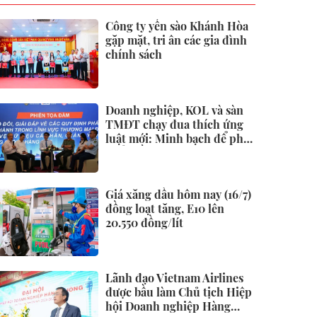
Công ty yến sào Khánh Hòa
gặp mặt, tri ân các gia đình
chính sách
Doanh nghiệp, KOL và sàn
TMĐT chạy đua thích ứng
luật mới: Minh bạch để phát
triển bền vững
Giá xăng dầu hôm nay (16/7)
đồng loạt tăng, E10 lên
20.550 đồng/lít
Lãnh đạo Vietnam Airlines
được bầu làm Chủ tịch Hiệp
hội Doanh nghiệp Hàng