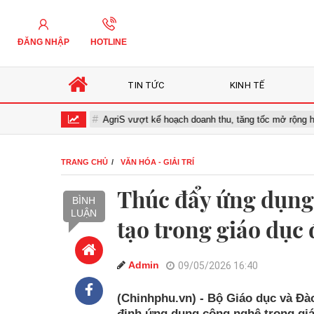
ĐĂNG NHẬP
HOTLINE
TIN TỨC
KINH TẾ
óa số
AgriS vượt kế hoạch doanh thu, tăng tốc mở rộng hệ sinh th
TRANG CHỦ
VĂN HÓA - GIẢI TRÍ
Thúc đẩy ứng dụng 
BÌNH
LUẬN
tạo trong giáo dục 
Admin
09/05/2026 16:40
(Chinhphu.vn) - Bộ Giáo dục và Đào
định ứng dụng công nghệ trong gi