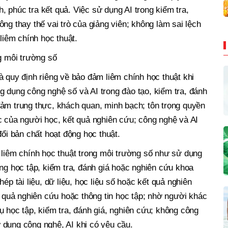
nh, phúc tra kết quả. Việc sử dụng AI trong kiểm tra,
ng thay thế vai trò của giảng viên; không làm sai lệch
 liêm chính học thuật.
ng môi trường số
à quy định riêng về bảo đảm liêm chính học thuật khi
 dụng công nghệ số và AI trong đào tạo, kiểm tra, đánh
đảm trung thực, khách quan, minh bạch; tôn trọng quyền
c của người học, kết quả nghiên cứu; công nghệ và AI
đổi bản chất hoạt động học thuật.
 liêm chính học thuật trong môi trường số như sử dụng
ong học tập, kiểm tra, đánh giá hoặc nghiên cứu khoa
ép tài liệu, dữ liệu, học liệu số hoặc kết quả nghiên
t quả nghiên cứu hoặc thông tin học tập; nhờ người khác
ụ học tập, kiểm tra, đánh giá, nghiên cứu; không công
 dụng công nghệ, AI khi có yêu cầu.