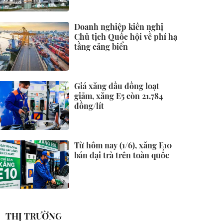
Doanh nghiệp kiến nghị
Chủ tịch Quốc hội về phí hạ
tầng cảng biển
Giá xăng dầu đồng loạt
giảm, xăng E5 còn 21.784
đồng/lít
Từ hôm nay (1/6), xăng E10
bán đại trà trên toàn quốc
THỊ TRƯỜNG