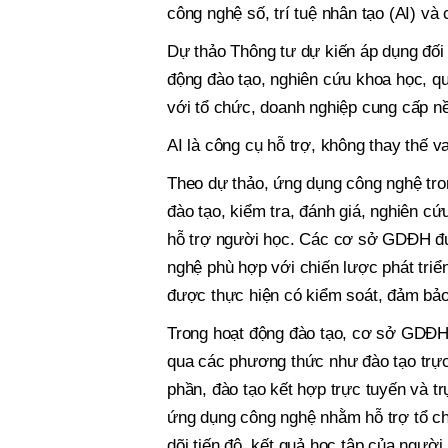
công nghệ số, trí tuệ nhân tạo (AI) v
Dự thảo Thông tư dự kiến áp dụng đối
động đào tạo, nghiên cứu khoa học, qu
với tổ chức, doanh nghiệp cung cấp n
AI là công cụ hỗ trợ, không thay thế va
Theo dự thảo, ứng dụng công nghệ tro
đào tạo, kiểm tra, đánh giá, nghiên c
hỗ trợ người học. Các cơ sở GDĐH đư
nghệ phù hợp với chiến lược phát triể
được thực hiện có kiểm soát, đảm bảo 
Trong hoạt động đào tạo, cơ sở GDĐH
qua các phương thức như đào tạo trực 
phần, đào tạo kết hợp trực tuyến và trự
ứng dụng công nghệ nhằm hỗ trợ tổ chứ
dõi tiến độ, kết quả học tập của ngườ