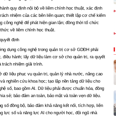
nh quy định nội bộ về liêm chính học thuật, xác định
 trách nhiệm của các bên liên quan; thiết lập cơ chế kiểm
g công nghệ để phát hiện gian lận; đồng thời tổ chức
thức về liêm chính học thuật.
 quyết định
ứng dụng công nghệ trong quản trị cơ sở GDĐH phải
, điều hành; lấy dữ liệu làm cơ sở cho quản trị, ra quyết
trách nhiệm giải trình.
 dữ liệu phục vụ quản trị, quản lý nhà nước, nâng cao
 và nghiên cứu khoa học; tạo lập nền tảng dữ liệu cho
ghệ số, bao gồm AI. Dữ liệu phải được chuẩn hóa, đồng
chia sẻ; bảo đảm an toàn, bảo mật và toàn vẹn dữ liệu.
g số đồng bộ, bảo đảm khả năng kết nối, tích hợp, liên
ăng lực số và năng lực AI cho người học, đội ngũ nhà