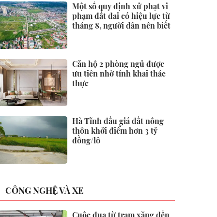
Một số quy định xử phạt vi
phạm đất đai có hiệu lực từ
tháng 8, người dân nên biết
Căn hộ 2 phòng ngủ được
ưu tiên nhờ tính khai thác
thực
Hà Tĩnh đấu giá đất nông
thôn khởi điểm hơn 3 tỷ
đồng/lô
CÔNG NGHỆ VÀ XE
Cuộc đua từ trạm xăng đến