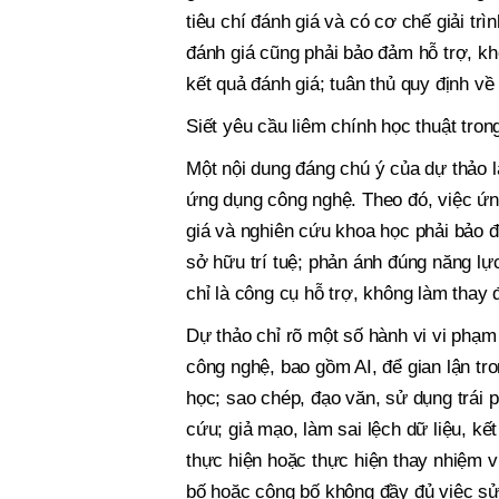
tiêu chí đánh giá và có cơ chế giải trì
đánh giá cũng phải bảo đảm hỗ trợ, khô
kết quả đánh giá; tuân thủ quy định về
Siết yêu cầu liêm chính học thuật tro
Một nội dung đáng chú ý của dự thảo l
ứng dụng công nghệ. Theo đó, việc ứng
giá và nghiên cứu khoa học phải bảo 
sở hữu trí tuệ; phản ánh đúng năng lự
chỉ là công cụ hỗ trợ, không làm thay 
Dự thảo chỉ rõ một số hành vi vi phạm
công nghệ, bao gồm AI, để gian lận tr
học; sao chép, đạo văn, sử dụng trái ph
cứu; giả mạo, làm sai lệch dữ liệu, kế
thực hiện hoặc thực hiện thay nhiệm v
bố hoặc công bố không đầy đủ việc sử