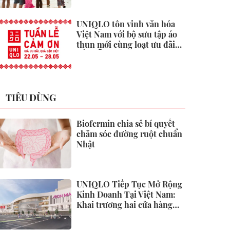
UNIQLO tôn vinh văn hóa
Việt Nam với bộ sưu tập áo
thun mới cùng loạt ưu đãi
hấp dẫn
TIÊU DÙNG
Biofermin chia sẻ bí quyết
chăm sóc đường ruột chuẩn
Nhật
UNIQLO Tiếp Tục Mở Rộng
Kinh Doanh Tại Việt Nam:
Khai trương hai cửa hàng
mới tại Thanh Hóa và Hạ
Long vào mùa Thu Đông