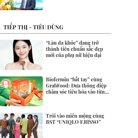
không
TIẾP THỊ - TIÊU DÙNG
“Làn da khỏe” đang trở
thành tiêu chuẩn sắc đẹp
mới của phụ nữ hiện đại
Biofermin “bắt tay” cùng
GrabFood: Đưa thông điệp
chăm sóc tiêu hóa vào từng
đơn hàng
Trôi vào miền mộng cùng
BST “UNIQLO F.RISSO”