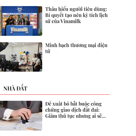
2026
Thấu hiểu người tiêu dùng:
Bí quyết tạo nên kỳ tích lịch
sử của Vinamilk
Minh bạch thương mại điện
tử
NHÀ ĐẤT
Đề xuất bỏ bắt buộc công
chứng giao dịch đất đai:
Giảm thủ tục nhưng ai sẽ
"gác cổng" rủi ro?