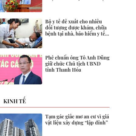
quốc tại Đặc khu Phú Quốc
Bộ y tế đề xuất cho nhiều
đối tượng được khám, chữa
bệnh tại nhà, bảo hiểm y tế
chi trả
Phê chuẩn ông Tô Anh Dũng
giữ chức Chủ tịch UBND
tỉnh Thanh Hóa
KINH TẾ
Tạm gác giấc mơ an cư vì giá
vật liệu xây dựng “lập đỉnh”