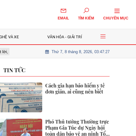
EMAIL
TÌM KIẾM
CHUYÊN MỤC
GHỆ VÀ XE
VĂN HÓA - GIẢI TRÍ
Thứ 7, 8 tháng 8, 2026, 03:47:29
chờ nhịp điều chỉnh để giải ngân?
Cô gái 26 tuổi tử vong vì nốt ruồi
TIN TỨC
Cách gia hạn bảo hiểm y tế
đơn giản, ai cũng nên biết
Phó Thủ tướng Thường trực
Phạm Gia Túc dự Ngày hội
toàn dân bảo vệ an ninh Tổ