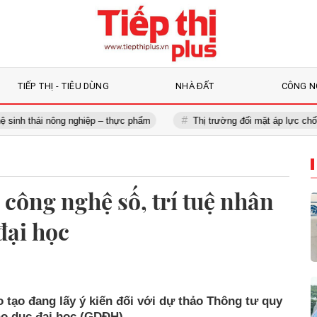
TIẾP THỊ - TIÊU DÙNG
NHÀ ĐẤT
CÔNG N
ái nông nghiệp – thực phẩm
Thị trường đối mặt áp lực chốt lời, nên 
công nghệ số, trí tuệ nhân
đại học
 tạo đang lấy ý kiến đối với dự thảo Thông tư quy
áo dục đại học (GDĐH).