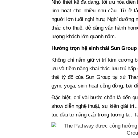
Nhờ thiết kế đa dạng, tối ưu hóa diện
linh hoạt cho nhiều nhu cầu. Từ ở lâ
người lớn tuổi nghỉ hưu; Nghỉ dưỡng n
thác cho thuê, dễ dàng vận hành homes
lượng khách lớn quanh năm.
Hưởng trọn hệ sinh thái Sun Group
Không chỉ nắm giữ vị trí kim cương bê
ưu và tiềm năng khai thác lưu trú hấ
thái tỷ đô của Sun Group tại xứ Than
gym, yoga, sinh hoạt cộng đồng, bãi đ
Đặc biệt, chỉ vài bước chân là đến qu
show diễn nghệ thuật, sự kiện giải tr
tục đầu tư nâng cấp trong tương lai. T