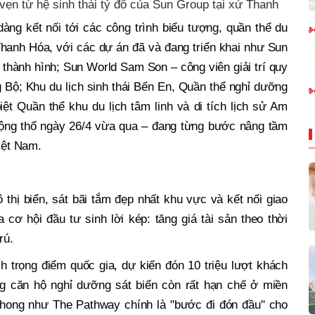
ẹn từ hệ sinh thái tỷ đô của Sun Group tại xứ Thanh
àng kết nối tới các công trình biểu tượng, quần thể du
 Thanh Hóa, với các dự án đã và đang triển khai như Sun
thành hình; Sun World Sam Son – công viên giải trí quy
Bộ; Khu du lịch sinh thái Bến En, Quần thể nghỉ dưỡng
t Quần thể khu du lịch tâm linh và di tích lịch sử Am
động thổ ngày 26/4 vừa qua – đang từng bước nâng tầm
iệt Nam.
ô thị biển, sát bãi tắm đẹp nhất khu vực và kết nối giao
cơ hội đầu tư sinh lời kép: tăng giá tài sản theo thời
rú.
h trọng điểm quốc gia, dự kiến đón 10 triệu lượt khách
g căn hộ nghỉ dưỡng sát biển còn rất hạn chế ở miền
phong như The Pathway chính là "bước đi đón đầu" cho