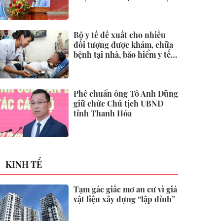
quốc tại Đặc khu Phú Quốc
Bộ y tế đề xuất cho nhiều
đối tượng được khám, chữa
bệnh tại nhà, bảo hiểm y tế
chi trả
Phê chuẩn ông Tô Anh Dũng
giữ chức Chủ tịch UBND
tỉnh Thanh Hóa
KINH TẾ
Tạm gác giấc mơ an cư vì giá
vật liệu xây dựng “lập đỉnh”