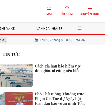
EMAIL
TÌM KIẾM
CHUYÊN MỤC
GHỆ VÀ XE
VĂN HÓA - GIẢI TRÍ
Thứ 6, 7 tháng 8, 2026, 12:54:35
n chờ nhịp điều chỉnh để giải ngân?
Cô gái 26 tuổi tử vong vì nốt ru
TIN TỨC
Cách gia hạn bảo hiểm y tế
đơn giản, ai cũng nên biết
Phó Thủ tướng Thường trực
Phạm Gia Túc dự Ngày hội
toàn dân bảo vệ an ninh Tổ