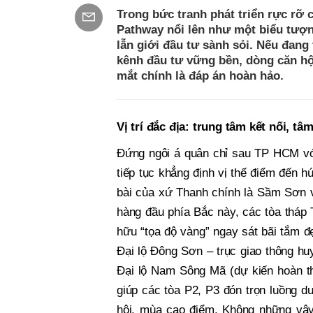
Trong bức tranh phát triển rực rỡ 
Pathway nổi lên như một biểu tượ
lẫn giới đầu tư sành sỏi. Nếu đan
kênh đầu tư vững bền, dòng căn hộ
mắt chính là đáp án hoàn hảo.
Vị trí đắc địa: trung tâm kết nối, t
Đứng ngôi á quân chỉ sau TP HCM với
tiếp tục khẳng định vị thế điểm đến h
bài của xứ Thanh chính là Sầm Sơn vớ
hàng đầu phía Bắc này, các tòa tháp
hữu “tọa độ vàng” ngay sát bãi tắm đ
Đại lộ Đông Sơn – trục giao thông hu
Đại lộ Nam Sông Mã (dự kiến hoàn thà
giúp các tòa P2, P3 đón trọn luồng d
hội, mùa cao điểm. Không những vậy,