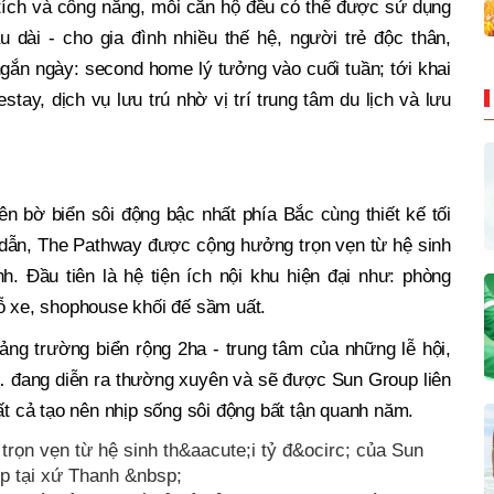
 tích và công năng, mỗi căn hộ đều có thể được sử dụng
u dài - cho gia đình nhiều thế hệ, người trẻ độc thân,
gắn ngày: second home lý tưởng vào cuối tuần; tới khai
tay, dịch vụ lưu trú nhờ vị trí trung tâm du lịch và lưu
n bờ biển sôi động bậc nhất phía Bắc cùng thiết kế tối
p dẫn, The Pathway được cộng hưởng trọn vẹn từ hệ sinh
h. Đầu tiên là hệ tiện ích nội khu hiện đại như: phòng
ỗ xe, shophouse khối đế sầm uất.
ảng trường biển rộng 2ha - trung tâm của những lễ hội,
í… đang diễn ra thường xuyên và sẽ được Sun Group liên
ất cả tạo nên nhịp sống sôi động bất tận quanh năm.