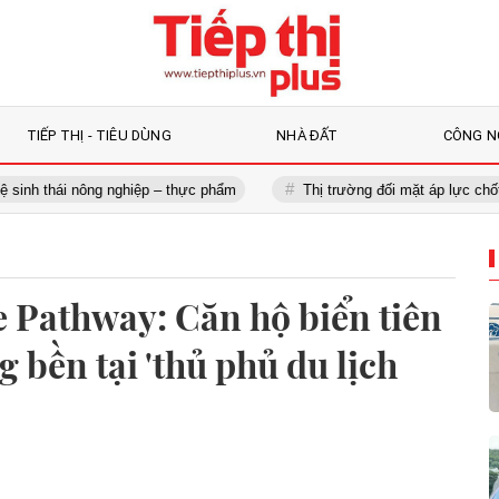
TIẾP THỊ - TIÊU DÙNG
NHÀ ĐẤT
CÔNG N
thái nông nghiệp – thực phẩm
Thị trường đối mặt áp lực chốt lời, nê
e Pathway: Căn hộ biển tiên
g bền tại 'thủ phủ du lịch