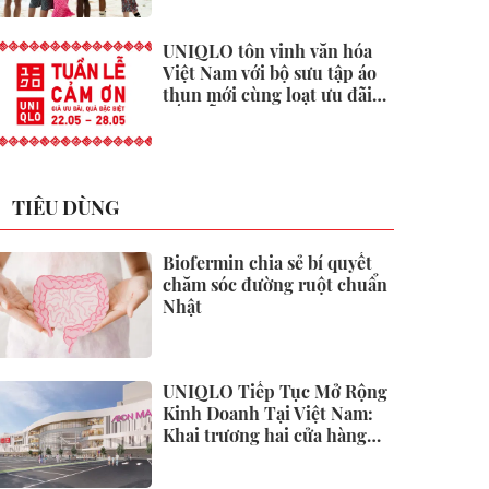
UNIQLO tôn vinh văn hóa
Việt Nam với bộ sưu tập áo
thun mới cùng loạt ưu đãi
hấp dẫn
TIÊU DÙNG
Biofermin chia sẻ bí quyết
chăm sóc đường ruột chuẩn
Nhật
UNIQLO Tiếp Tục Mở Rộng
Kinh Doanh Tại Việt Nam:
Khai trương hai cửa hàng
mới tại Thanh Hóa và Hạ
Long vào mùa Thu Đông