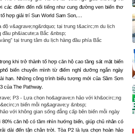
i các điểm đến nổi tiếng như cung đường ven biển thơ
tổ hợp giải trí Sun World Sam Son,…
vàng” tại trung tâm du lịch hàng đầu phía Bắc
ọng khi trở thành tổ hợp căn hộ cao tầng sát mặt biển
 phố biển chuyển mình từ điểm nghỉ dưỡng ngắn ngày
dài hạn. Những công trình biểu tượng mới của Sầm Sơn
P3 của The Pathway.
n hảo với không gian sống đẳng cấp bên biển mỗi ngày
ới 80% căn hộ có tầm nhìn hướng biển, giúp chủ nhân có
ải dài đến tận chân trời. Tòa P2 là lựa chọn hoàn hảo