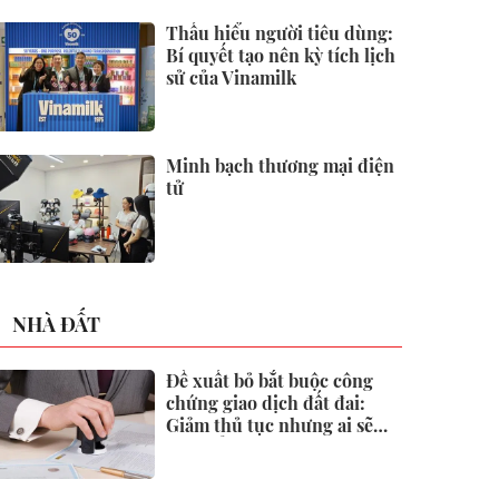
2026
Thấu hiểu người tiêu dùng:
Bí quyết tạo nên kỳ tích lịch
sử của Vinamilk
Minh bạch thương mại điện
tử
NHÀ ĐẤT
Đề xuất bỏ bắt buộc công
chứng giao dịch đất đai:
Giảm thủ tục nhưng ai sẽ
"gác cổng" rủi ro?