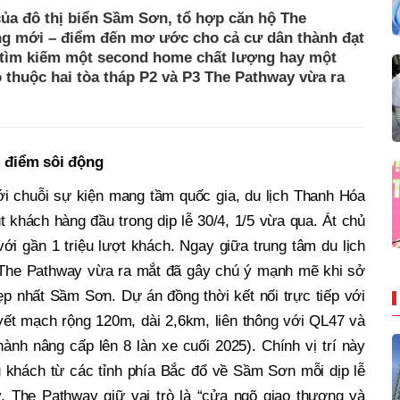
của đô thị biển Sầm Sơn, tổ hợp căn hộ The
ng mới – điểm đến mơ ước cho cả cư dân thành đạt
g tìm kiếm một second home chất lượng hay một
 thuộc hai tòa tháp P2 và P3 The Pathway vừa ra
âm điểm sôi động
 chuỗi sự kiện mang tầm quốc gia, du lịch Thanh Hóa
út khách hàng đầu trong dịp lễ 30/4, 1/5 vừa qua. Át chủ
i gần 1 triệu lượt khách. Ngay giữa trung tâm du lịch
 The Pathway vừa ra mắt đã gây chú ý mạnh mẽ khi sở
ẹp nhất Sầm Sơn. Dự án đồng thời kết nối trực tiếp với
yết mạch rộng 120m, dài 2,6km, liên thông với QL47 và
nh nâng cấp lên 8 làn xe cuối 2025). Chính vị trí này
u khách từ các tỉnh phía Bắc đổ về Sầm Sơn mỗi dịp lễ
 The Pathway giữ vai trò là “cửa ngõ giao thương và