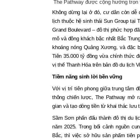
The Pathway được cộng hưởng trọn v
Không dừng lại ở đó, cư dân còn dễ d
lịch thuộc hệ sinh thái Sun Group tại
Grand Boulevard – đô thị phức hợp đã 
mô và đông khách bậc nhất Bắc Trung 
khoáng nóng Quảng Xương, và đặc biệ
Tiên 35.000 tỷ đồng vừa chính thức 
vị thế Thanh Hóa trên bản đồ du lịch V
Tiềm năng sinh lời bền vững
Với vị trí tiên phong giữa trung tâm đ
thông chiến lược, The Pathway mở ra 
gian và tạo dòng tiền từ khai thác lưu t
Sầm Sơn phấn đấu thành đô thị du lịc
năm 2025. Trong bối cảnh nguồn cun
Bắc, thì việc sở hữu sản phẩm tiên 