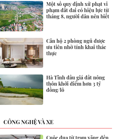
Một số quy định xử phạt vi
phạm đất đai có hiệu lực từ
tháng 8, người dân nên biết
Căn hộ 2 phòng ngủ được
ưu tiên nhờ tính khai thác
thực
Hà Tĩnh đấu giá đất nông
thôn khởi điểm hơn 3 tỷ
đồng/lô
CÔNG NGHỆ VÀ XE
Cuộc đua từ trạm xăng đến