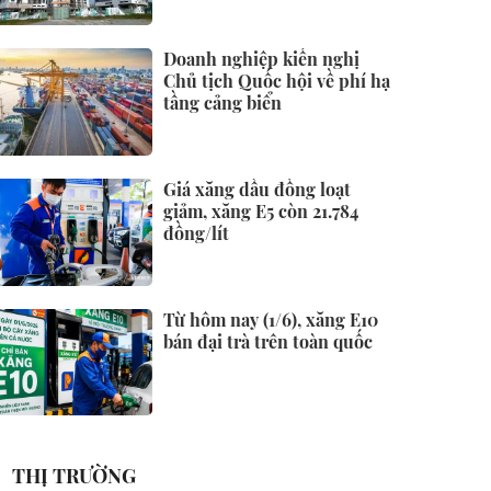
Doanh nghiệp kiến nghị
Chủ tịch Quốc hội về phí hạ
tầng cảng biển
Giá xăng dầu đồng loạt
giảm, xăng E5 còn 21.784
đồng/lít
Từ hôm nay (1/6), xăng E10
bán đại trà trên toàn quốc
THỊ TRƯỜNG