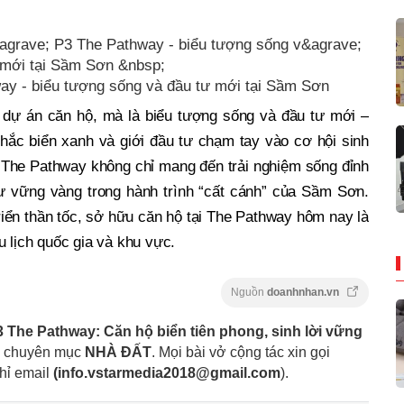
way - biểu tượng sống và đầu tư mới tại Sầm Sơn
dự án căn hộ, mà là biểu tượng sống và đầu tư mới –
hắc biển xanh và giới đầu tư chạm tay vào cơ hội sinh
a The Pathway không chỉ mang đến trải nghiệm sống đỉnh
tư vững vàng trong hành trình “cất cánh” của Sầm Sơn.
triển thần tốc, sở hữu căn hộ tại The Pathway hôm nay là
u lịch quốc gia và khu vực.
Nguồn
doanhnhan.vn
3 The Pathway: Căn hộ biển tiên phong, sinh lời vững
i chuyên mục
NHÀ ĐẤT
. Mọi bài vở cộng tác xin gọi
hỉ email
(
info.vstarmedia2018@gmail.com
).