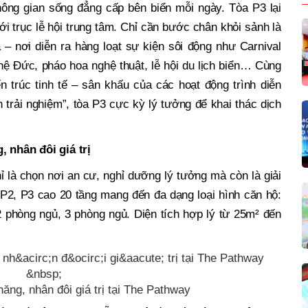
ông gian sống đẳng cấp bên biển mỗi ngày. Tòa P3 lại
với trục lễ hội trung tâm. Chỉ cần bước chân khỏi sảnh là
– nơi diễn ra hàng loạt sự kiện sôi động như Carnival
 Đức, pháo hoa nghệ thuật, lễ hội du lịch biển… Cùng
n trúc tinh tế – sân khấu của các hoạt động trình diễn
ền trải nghiệm”, tòa P3 cực kỳ lý tưởng để khai thác dịch
, nhân đôi giá trị
là chọn nơi an cư, nghỉ dưỡng lý tưởng mà còn là giải
 P2, P3 cao 20 tầng mang đến đa dạng loại hình căn hộ:
2 phòng ngủ, 3 phòng ngủ. Diện tích hợp lý từ 25m² đến
năng, nhân đôi giá trị tại The Pathway