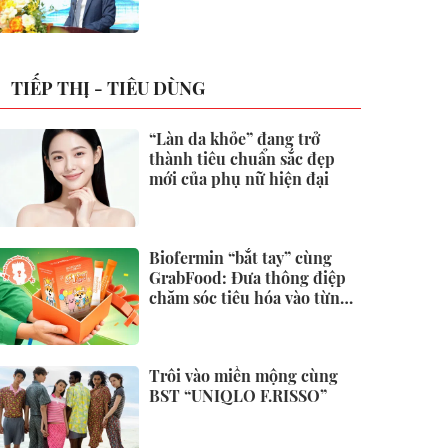
không
TIẾP THỊ - TIÊU DÙNG
“Làn da khỏe” đang trở
thành tiêu chuẩn sắc đẹp
mới của phụ nữ hiện đại
Biofermin “bắt tay” cùng
GrabFood: Đưa thông điệp
chăm sóc tiêu hóa vào từng
đơn hàng
Trôi vào miền mộng cùng
BST “UNIQLO F.RISSO”