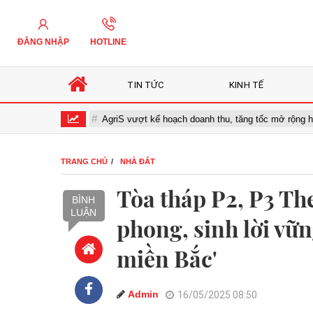
ĐĂNG NHẬP
HOTLINE
TIN TỨC
KINH TẾ
 hóa số
AgriS vượt kế hoạch doanh thu, tăng tốc mở rộng hệ sinh 
TRANG CHỦ
NHÀ ĐẤT
Tòa tháp P2, P3 Th
BÌNH
LUẬN
phong, sinh lời vữn
miền Bắc'
Admin
16/05/2025 08:50