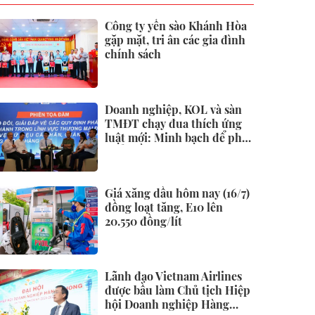
Công ty yến sào Khánh Hòa
gặp mặt, tri ân các gia đình
chính sách
Doanh nghiệp, KOL và sàn
TMĐT chạy đua thích ứng
luật mới: Minh bạch để phát
triển bền vững
Giá xăng dầu hôm nay (16/7)
đồng loạt tăng, E10 lên
20.550 đồng/lít
Lãnh đạo Vietnam Airlines
được bầu làm Chủ tịch Hiệp
hội Doanh nghiệp Hàng