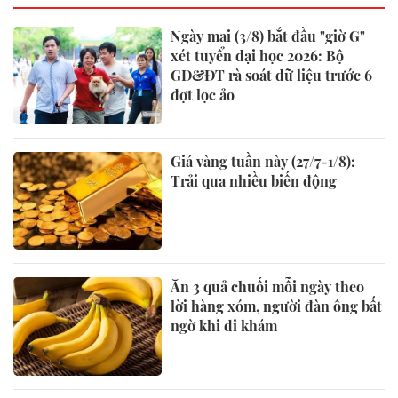
Ngày mai (3/8) bắt đầu "giờ G"
xét tuyển đại học 2026: Bộ
GD&ĐT rà soát dữ liệu trước 6
đợt lọc ảo
Giá vàng tuần này (27/7-1/8):
Trải qua nhiều biến động
Ăn 3 quả chuối mỗi ngày theo
lời hàng xóm, người đàn ông bất
ngờ khi đi khám