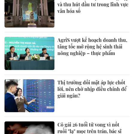
và thu hút đầu tư trong lĩnh vực
văn hóa số
AgriS vượt kế hoạch doanh thu,
tăng tốc mở rộng hệ sinh thái
nông nghiệp – thực phẩm
Thị trường đối mặt áp lực chốt
lời, nên chờ nhịp điều chỉnh để
giải ngân?
Cô gái 26 tuổi tử vong vì nốt
ruồi "lạ" mọc trên trán, bác sĩ