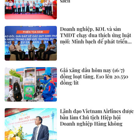
sách
Doanh nghiệp, KOL và sàn
TMĐT chạy đua thích ứng luật
mới: Minh bạch để phát triển
bền vững
Giá xăng dầu hôm nay (16/7)
đồng loạt tăng, E10 lên 20.550
đồng/lít
Lãnh đạo Vietnam Airlines được
bầu làm Chủ tịch Hiệp hội
Doanh nghiệp Hàng không