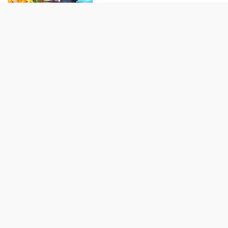
TIẾP THỊ - TIÊU DÙNG
“Làn da khỏe” đang trở thành
tiêu chuẩn sắc đẹp mới của phụ
nữ hiện đại
Biofermin “bắt tay” cùng
GrabFood: Đưa thông điệp
chăm sóc tiêu hóa vào từng đơn
hàng
Trôi vào miền mộng cùng BST
“UNIQLO F.RISSO”