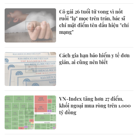
Cô gái 26 tuổi tử vong vì nốt
ruồi "lạ" mọc trên trán, bác sĩ
chỉ mặt điểm tên dấu hiệu "chí
mạng"
Cách gia hạn bảo hiểm y tế đơn
giản, ai cũng nên biết
VN-Index tăng hơn 27 điểm,
khối ngoại mua ròng trên 1.000
tỷ đồng