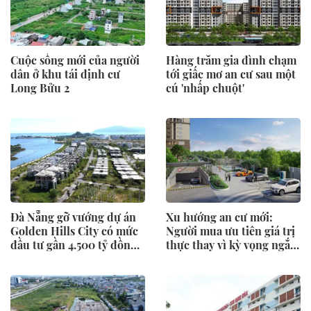
Cuộc sống mới của người
Hàng trăm gia đình chạm
dân ở khu tái định cư
tới giấc mơ an cư sau một
Long Bửu 2
cú 'nhấp chuột'
Đà Nẵng gỡ vướng dự án
Xu hướng an cư mới:
Golden Hills City có mức
Người mua ưu tiên giá trị
đầu tư gần 4.500 tỷ đồng,
thực thay vì kỳ vọng ngắn
Trung Nam nói gì?
hạn