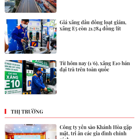
Giá xăng dầu đồng loạt giảm,
xăng E5 còn 21.784 đồng/lít
Từ hôm nay (1/6), xăng E10 bán
đại trà trên toàn quốc
THỊ TRƯỜNG
Công ty yến sào Khánh Hòa gặp
mặt, tri ân các gia đình chính