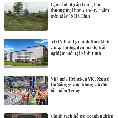
Cận cảnh dự án trung tâm
thương mại hơn 1.200 tỷ “nằm
trên giấy” ở Hà Tĩnh
AEON Phủ Lý chính thức khởi
công: Hướng đến tọa độ trải
nghiệm mới tại Ninh Bình
Nhà máy Heineken Việt Nam ở
Đà Nẵng gây ấn tượng với đối
tác miền Trung
Chính sách hỗ trợ doanh nghiệp