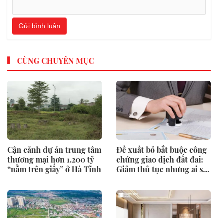
Gửi bình luận
CÙNG CHUYÊN MỤC
Cận cảnh dự án trung tâm
Đề xuất bỏ bắt buộc công
thương mại hơn 1.200 tỷ
chứng giao dịch đất đai:
“nằm trên giấy” ở Hà Tĩnh
Giảm thủ tục nhưng ai sẽ
"gác cổng" rủi ro?