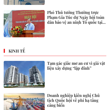
Phó Thủ tướng Thường trực
Phạm Gia Túc dự Ngày hội toàn
dân bảo vệ an ninh Tổ quốc tại
Đặc khu Phú Quốc
KINH TẾ
Tạm gác giấc mơ an cư vì giá vật
liệu xây dựng “lập đỉnh”
Doanh nghiệp kiến nghị Chủ
tịch Quốc hội về phí hạ tầng
cảng biển