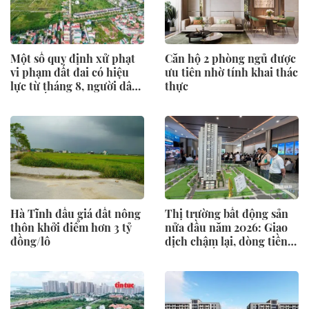
Một số quy định xử phạt
Căn hộ 2 phòng ngủ được
vi phạm đất đai có hiệu
ưu tiên nhờ tính khai thác
lực từ tháng 8, người dân
thực
nên biết
Hà Tĩnh đấu giá đất nông
Thị trường bất động sản
thôn khởi điểm hơn 3 tỷ
nửa đầu năm 2026: Giao
đồng/lô
dịch chậm lại, dòng tiền
chỉ tìm đến dự án có giá
trị thực