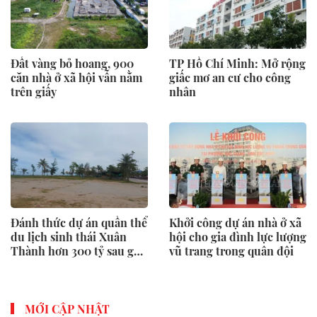
Đất vàng bỏ hoang, 900
TP Hồ Chí Minh: Mở rộng
căn nhà ở xã hội vẫn nằm
giấc mơ an cư cho công
trên giấy
nhân
Đánh thức dự án quần thể
Khởi công dự án nhà ở xã
du lịch sinh thái Xuân
hội cho gia đình lực lượng
Thành hơn 300 tỷ sau gần
vũ trang trong quân đội
một thập kỷ “ngủ quên”
MỚI CẬP NHẬT