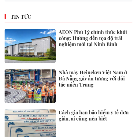
TIN TỨC
AEON Phủ Lý chính thức khởi
công: Hướng đến tọa độ trải
nghiệm mới tại Ninh Bình
Nhà máy Heineken Việt Nam ở
Đà Nẵng gây ấn tượng với đối
tác miền Trung
Cách gia hạn bảo hiểm y tế đơn
giản, ai cũng nên biết