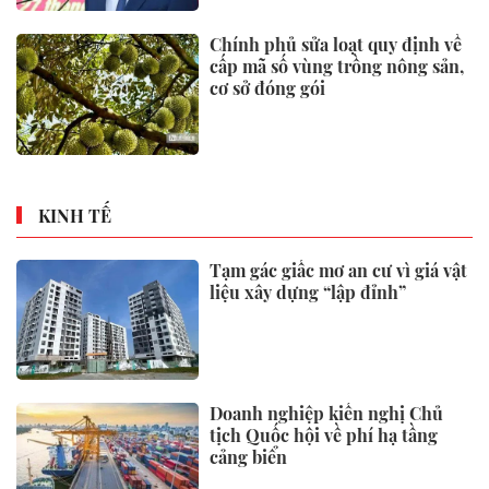
Chính phủ sửa loạt quy định về
cấp mã số vùng trồng nông sản,
cơ sở đóng gói
KINH TẾ
Tạm gác giấc mơ an cư vì giá vật
liệu xây dựng “lập đỉnh”
Doanh nghiệp kiến nghị Chủ
tịch Quốc hội về phí hạ tầng
cảng biển