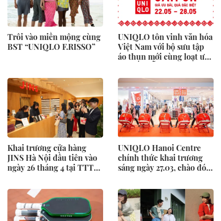
Trôi vào miền mộng cùng
UNIQLO tôn vinh văn hóa
BST “UNIQLO F.RISSO”
Việt Nam với bộ sưu tập
áo thun mới cùng loạt ưu
đãi hấp dẫn
Khai trương cửa hàng
UNIQLO Hanoi Centre
JINS Hà Nội đầu tiên vào
chính thức khai trương
ngày 26 tháng 4 tại TTTM
sáng ngày 27.03, chào đón
AEON MALL Hà Đông
hàng trăm khách hàng
đến tham quan, mua sắm