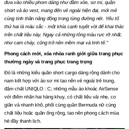
đưa vào nhiều phom dáng như đầm xòe, sơ mi, quần
short và áo vest, mang đến vẻ ngoài hiện đại, mới mẻ
cùng tinh thần năng động trong từng đường nét. Yếu tố
thứ hai là màu sắc - một khía cạnh tuyệt vời để khai thác
trên chất liệu này. Ngay cả những tông màu rực rỡ nhất,
như cam cháy, cũng trở nên mềm mại và tinh tế."
Phong cách mới, xóa nhòa ranh giới giữa trang phục
thường ngày và trang phục trang trọng
Đó là những kiểu quần short cargo dáng rộng dành cho
nam kết hợp với áo sơ mi tạo nên vẻ ngoài trẻ trung,
đậm chất UNIQLO : C; những mẫu áo khoác AirSense
với điểm nhấn hai hàng khuy, có chất liệu vải nhẹ, co
giãn và nhanh khô, phối cùng quần Bermuda nữ cùng
chất liệu hoặc quần ống rộng, tạo nên phong cách mùa
hè đầy thanh lịch.