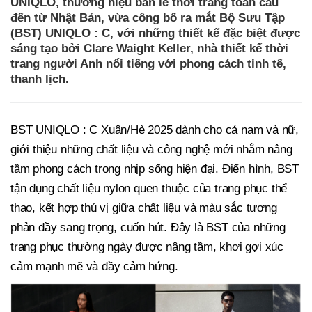
UNIQLO, thương hiệu bán lẻ thời trang toàn cầu
đến từ Nhật Bản, vừa công bố ra mắt Bộ Sưu Tập
(BST) UNIQLO : C, với những thiết kế đặc biệt được
sáng tạo bởi Clare Waight Keller, nhà thiết kế thời
trang người Anh nổi tiếng với phong cách tinh tế,
thanh lịch.
BST UNIQLO : C Xuân/Hè 2025 dành cho cả nam và nữ,
giới thiệu những chất liệu và công nghệ mới nhằm nâng
tầm phong cách trong nhịp sống hiện đại. Điển hình, BST
tận dụng chất liệu nylon quen thuộc của trang phục thể
thao, kết hợp thú vị giữa chất liệu và màu sắc tương
phản đầy sang trọng, cuốn hút. Đây là BST của những
trang phục thường ngày được nâng tầm, khơi gợi xúc
cảm mạnh mẽ và đầy cảm hứng.