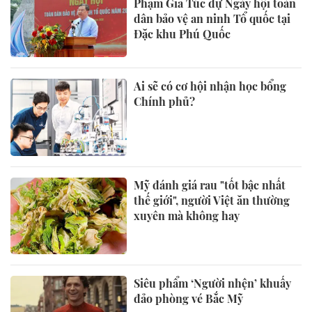
Phạm Gia Túc dự Ngày hội toàn
dân bảo vệ an ninh Tổ quốc tại
Đặc khu Phú Quốc
Ai sẽ có cơ hội nhận học bổng
Chính phủ?
Mỹ đánh giá rau "tốt bậc nhất
thế giới", người Việt ăn thường
xuyên mà không hay
Siêu phẩm ‘Người nhện’ khuấy
đảo phòng vé Bắc Mỹ