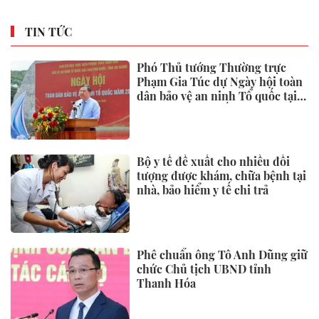
TIN TỨC
Phó Thủ tướng Thường trực
Phạm Gia Túc dự Ngày hội toàn
dân bảo vệ an ninh Tổ quốc tại
Đặc khu Phú Quốc
Bộ y tế đề xuất cho nhiều đối
tượng được khám, chữa bệnh tại
nhà, bảo hiểm y tế chi trả
Phê chuẩn ông Tô Anh Dũng giữ
chức Chủ tịch UBND tỉnh
Thanh Hóa