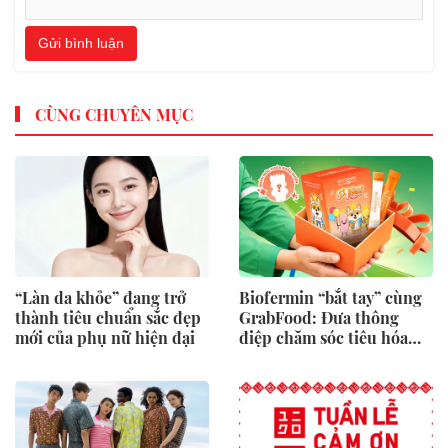
Gửi bình luận
CÙNG CHUYÊN MỤC
“Làn da khỏe” đang trở
Biofermin “bắt tay” cùng
thành tiêu chuẩn sắc đẹp
GrabFood: Đưa thông
mới của phụ nữ hiện đại
điệp chăm sóc tiêu hóa
vào từng đơn hàng