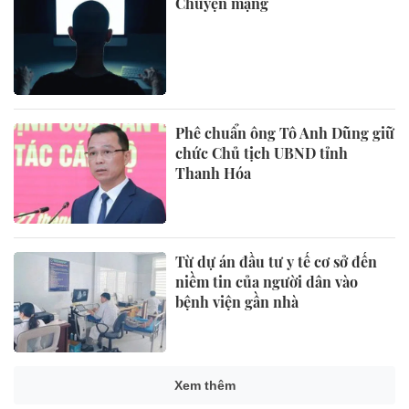
Chuyện mạng
Phê chuẩn ông Tô Anh Dũng giữ
chức Chủ tịch UBND tỉnh
Thanh Hóa
Từ dự án đầu tư y tế cơ sở đến
niềm tin của người dân vào
bệnh viện gần nhà
Xem thêm