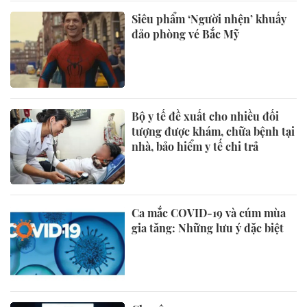
Siêu phẩm ‘Người nhện’ khuấy
đảo phòng vé Bắc Mỹ
Bộ y tế đề xuất cho nhiều đối
tượng được khám, chữa bệnh tại
nhà, bảo hiểm y tế chi trả
Ca mắc COVID-19 và cúm mùa
gia tăng: Những lưu ý đặc biệt