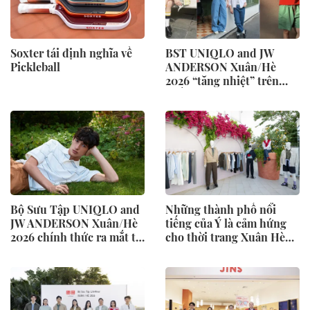
Soxter tái định nghĩa về
BST UNIQLO and JW
Pickleball
ANDERSON Xuân/Hè
2026 “tăng nhiệt” trên
khắp mạng xã hội
Bộ Sưu Tập UNIQLO and
Những thành phố nổi
JW ANDERSON Xuân/Hè
tiếng của Ý là cảm hứng
2026 chính thức ra mắt từ
cho thời trang Xuân Hè
ngày 27 tháng 2
2026