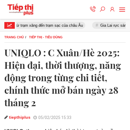
rạm xăng đến trạm sạc của châu Âu
Gia Lai rực sáng trong đêm hội
TRANG CHỦ
TIẾP THỊ - TIÊU DÙNG
UNIQLO : C Xuân/Hè 2025:
Hiện đại, thời thượng, năng
động trong từng chi tiết,
chính thức mở bán ngày 28
tháng 2
tiepthiplus
05/02/2025 15:33