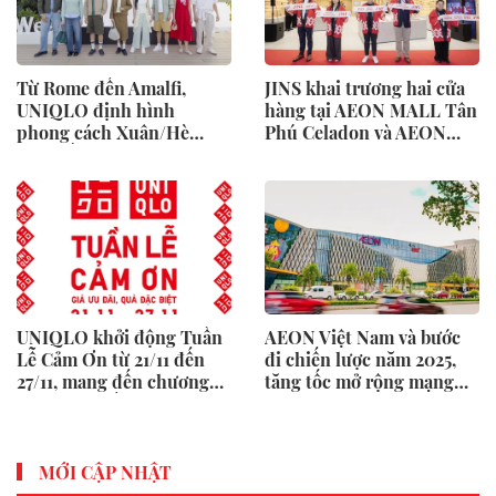
Từ Rome đến Amalfi,
JINS khai trương hai cửa
UNIQLO định hình
hàng tại AEON MALL Tân
phong cách Xuân/Hè
Phú Celadon và AEON
2026 bằng bảng màu mới
MALL Bình Tân
và thiết kế linh hoạt
UNIQLO khởi động Tuần
AEON Việt Nam và bước
Lễ Cảm Ơn từ 21/11 đến
đi chiến lược năm 2025,
27/11, mang đến chương
tăng tốc mở rộng mạng
trình mua sắm và quà
lưới bán lẻ
tặng hấp dẫn
MỚI CẬP NHẬT