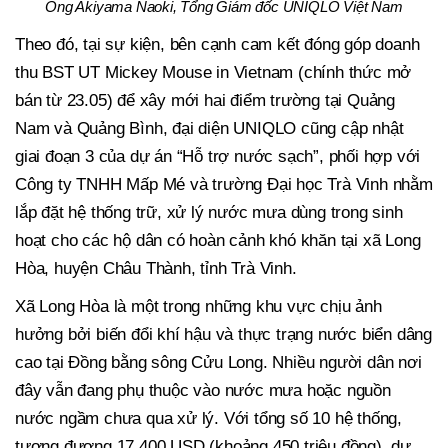
Ông Akiyama Naoki, Tổng Giám đốc UNIQLO Việt Nam
Theo đó, tại sự kiện, bên cạnh cam kết đóng góp doanh
thu BST UT Mickey Mouse in Vietnam (chính thức mở
bán từ 23.05) để xây mới hai điểm trường tại Quảng
Nam và Quảng Bình, đại diện UNIQLO cũng cập nhật
giai đoạn 3 của dự án “Hỗ trợ nước sạch”, phối hợp với
Công ty TNHH Mấp Mé và trường Đại học Trà Vinh nhằm
lắp đặt hệ thống trữ, xử lý nước mưa dùng trong sinh
hoạt cho các hộ dân có hoàn cảnh khó khăn tại xã Long
Hòa, huyện Châu Thành, tỉnh Trà Vinh.
Xã Long Hòa là một trong những khu vực chịu ảnh
hưởng bởi biến đổi khí hậu và thực trạng nước biển dâng
cao tại Đồng bằng sông Cửu Long. Nhiều người dân nơi
đây vẫn đang phụ thuộc vào nước mưa hoặc nguồn
nước ngầm chưa qua xử lý. Với tổng số 10 hệ thống,
tương đương 17.400 USD (khoảng 450 triệu đồng), dự