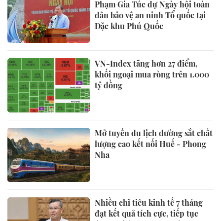
Phạm Gia Túc dự Ngày hội toàn
dân bảo vệ an ninh Tổ quốc tại
Đặc khu Phú Quốc
VN-Index tăng hơn 27 điểm,
khối ngoại mua ròng trên 1.000
tỷ đồng
Mở tuyến du lịch đường sắt chất
lượng cao kết nối Huế - Phong
Nha
Nhiều chỉ tiêu kinh tế 7 tháng
đạt kết quả tích cực, tiếp tục