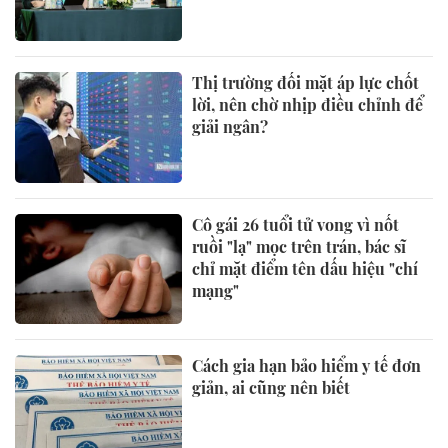
Thị trường đối mặt áp lực chốt
lời, nên chờ nhịp điều chỉnh để
giải ngân?
Cô gái 26 tuổi tử vong vì nốt
ruồi "lạ" mọc trên trán, bác sĩ
chỉ mặt điểm tên dấu hiệu "chí
mạng"
Cách gia hạn bảo hiểm y tế đơn
giản, ai cũng nên biết