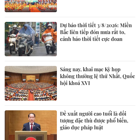
Dự báo thời tiết 3/8/2026: Miền
Bắc liên tiếp đón mưa rất to,
cảnh báo thời tiết cực đoan
Sáng nay, khai mạc Kỳ họp
không thường lệ thứ Nhất, Quốc
hội khoá XVI
Đề xuất người cao tuổi là đối
tượng đặc thù được phổ biến,
giáo dục pháp luật