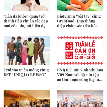
“Làn da khỏe” đang trở
Biofermin “bắt tay” cùng
thành tiêu chuẩn sắc đẹp
GrabFood: Đưa thông
mới của phụ nữ hiện đại
điệp chăm sóc tiêu hóa
vào từng đơn hàng
Trôi vào miền mộng cùng
UNIQLO tôn vinh văn hóa
BST “UNIQLO F.RISSO”
Việt Nam với bộ sưu tập
áo thun mới cùng loạt ưu
đãi hấp dẫn