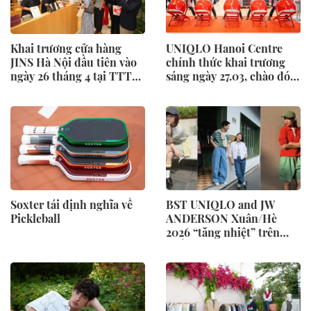
Khai trương cửa hàng
UNIQLO Hanoi Centre
JINS Hà Nội đầu tiên vào
chính thức khai trương
ngày 26 tháng 4 tại TTTM
sáng ngày 27.03, chào đón
AEON MALL Hà Đông
hàng trăm khách hàng
đến tham quan, mua sắm
Soxter tái định nghĩa về
BST UNIQLO and JW
Pickleball
ANDERSON Xuân/Hè
2026 “tăng nhiệt” trên
khắp mạng xã hội