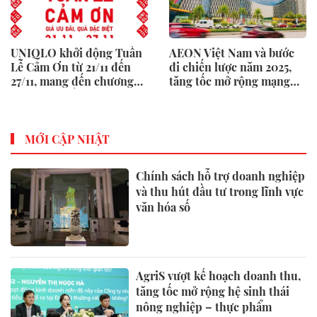
UNIQLO khởi động Tuần
AEON Việt Nam và bước
Lễ Cảm Ơn từ 21/11 đến
đi chiến lược năm 2025,
27/11, mang đến chương
tăng tốc mở rộng mạng
trình mua sắm và quà
lưới bán lẻ
tặng hấp dẫn
MỚI CẬP NHẬT
Chính sách hỗ trợ doanh nghiệp
và thu hút đầu tư trong lĩnh vực
văn hóa số
AgriS vượt kế hoạch doanh thu,
tăng tốc mở rộng hệ sinh thái
nông nghiệp – thực phẩm