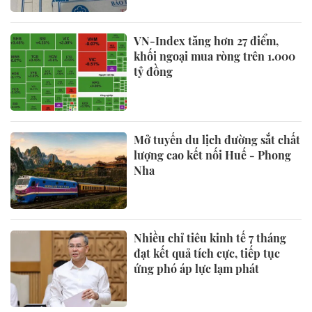
VN-Index tăng hơn 27 điểm,
khối ngoại mua ròng trên 1.000
tỷ đồng
Mở tuyến du lịch đường sắt chất
lượng cao kết nối Huế - Phong
Nha
Nhiều chỉ tiêu kinh tế 7 tháng
đạt kết quả tích cực, tiếp tục
ứng phó áp lực lạm phát