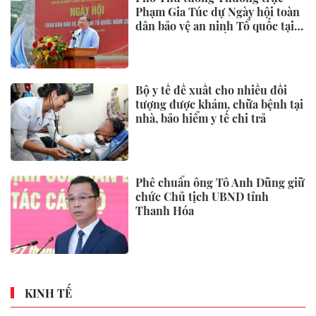
Phạm Gia Túc dự Ngày hội toàn
dân bảo vệ an ninh Tổ quốc tại
Đặc khu Phú Quốc
Bộ y tế đề xuất cho nhiều đối
tượng được khám, chữa bệnh tại
nhà, bảo hiểm y tế chi trả
Phê chuẩn ông Tô Anh Dũng giữ
chức Chủ tịch UBND tỉnh
Thanh Hóa
KINH TẾ