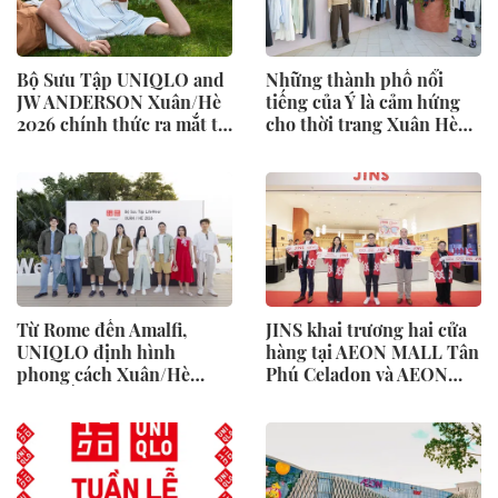
Bộ Sưu Tập UNIQLO and
Những thành phố nổi
JW ANDERSON Xuân/Hè
tiếng của Ý là cảm hứng
2026 chính thức ra mắt từ
cho thời trang Xuân Hè
ngày 27 tháng 2
2026
Từ Rome đến Amalfi,
JINS khai trương hai cửa
UNIQLO định hình
hàng tại AEON MALL Tân
phong cách Xuân/Hè
Phú Celadon và AEON
2026 bằng bảng màu mới
MALL Bình Tân
và thiết kế linh hoạt