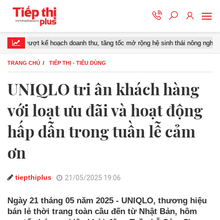
 kế hoạch doanh thu, tăng tốc mở rộng hệ sinh thái nông nghiệp – thực phẩ
TRANG CHỦ
TIẾP THỊ - TIÊU DÙNG
UNIQLO tri ân khách hàng
với loạt ưu đãi và hoạt động
hấp dẫn trong tuần lễ cảm
ơn
tiepthiplus
21/05/2025 19:06
Ngày 21 tháng 05 năm 2025 - UNIQLO, thương hiệu
bán lẻ thời trang toàn cầu đến từ Nhật Bản, hôm