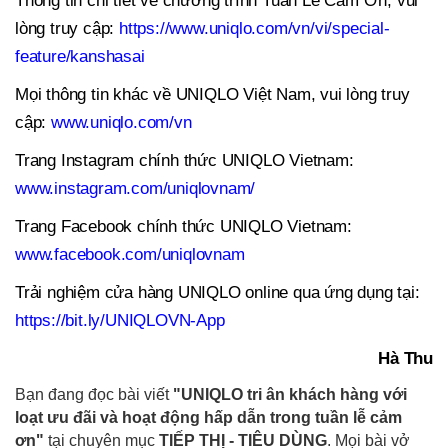
Thông tin chi tiết về chương trình Tuần Lễ Cảm Ơn, vui
lòng truy cập:
https://www.uniqlo.com/vn/vi/special-
feature/kanshasai
Mọi thông tin khác về UNIQLO Việt Nam, vui lòng truy
cập:
www.uniqlo.com/vn
Trang Instagram chính thức UNIQLO Vietnam:
www.instagram.com/uniqlovnam/
Trang Facebook chính thức UNIQLO Vietnam:
www.facebook.com/uniqlovnam
Trải nghiệm cửa hàng UNIQLO online qua ứng dụng tại:
https://bit.ly/UNIQLOVN-App
Hà Thu
Bạn đang đọc bài viết
"UNIQLO tri ân khách hàng với
loạt ưu đãi và hoạt động hấp dẫn trong tuần lễ cảm
ơn"
tại chuyên mục
TIẾP THỊ - TIÊU DÙNG
. Mọi bài vở