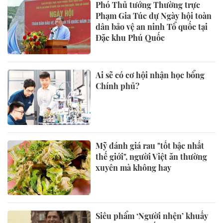
Phó Thủ tướng Thường trực
Phạm Gia Túc dự Ngày hội toàn
dân bảo vệ an ninh Tổ quốc tại
Đặc khu Phú Quốc
Ai sẽ có cơ hội nhận học bổng
Chính phủ?
Mỹ đánh giá rau "tốt bậc nhất
thế giới", người Việt ăn thường
xuyên mà không hay
Siêu phẩm ‘Người nhện’ khuấy