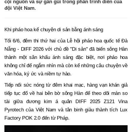
cội nguồn và sự gần gũi trong phần trình diễn của
đội Việt Nam.
Khi pháo hoa kể chuyện di sản bằng ánh sáng
Tối 6/6, đêm thi thứ hai của Lễ hội pháo hoa quốc tế Đà
Nẵng - DIFF 2026 với chủ đề "Di sản" đã biến sông Hàn
thành một sân khấu ánh sáng đặc biệt, nơi pháo hoa
không chỉ để ngắm nhìn mà còn kể những câu chuyện về
văn hóa, ký ức và niềm tự hào.
Tiếp nối sức nóng từ đêm khai mạc, hàng vạn khán giả
tiếp tục đổ về hai bên bờ sông Hàn để theo dõi màn so
tài giữa đương kim á quân DIFF 2025 Z121 Vina
Pyrotech của Việt Nam và tân binh giàu thành tích Lux
Factory POK 2.0 đến từ Pháp.