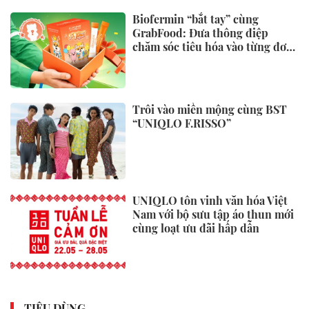
Biofermin “bắt tay” cùng
GrabFood: Đưa thông điệp
chăm sóc tiêu hóa vào từng đơn
hàng
Trôi vào miền mộng cùng BST
“UNIQLO F.RISSO”
UNIQLO tôn vinh văn hóa Việt
Nam với bộ sưu tập áo thun mới
cùng loạt ưu đãi hấp dẫn
TIÊU DÙNG