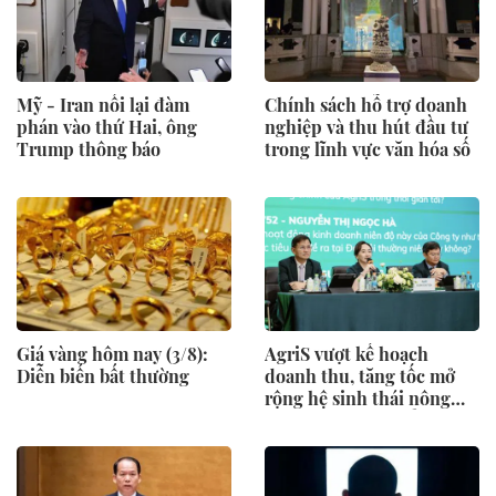
Mỹ - Iran nối lại đàm
Chính sách hỗ trợ doanh
phán vào thứ Hai, ông
nghiệp và thu hút đầu tư
Trump thông báo
trong lĩnh vực văn hóa số
Giá vàng hôm nay (3/8):
AgriS vượt kế hoạch
Diễn biến bất thường
doanh thu, tăng tốc mở
rộng hệ sinh thái nông
nghiệp – thực phẩm