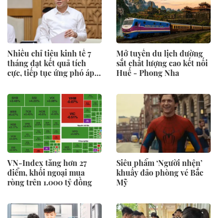
Nhiều chỉ tiêu kinh tế 7
Mở tuyến du lịch đường
tháng đạt kết quả tích
sắt chất lượng cao kết nối
cực, tiếp tục ứng phó áp
Huế - Phong Nha
lực lạm phát
VN-Index tăng hơn 27
Siêu phẩm ‘Người nhện’
điểm, khối ngoại mua
khuấy đảo phòng vé Bắc
ròng trên 1.000 tỷ đồng
Mỹ