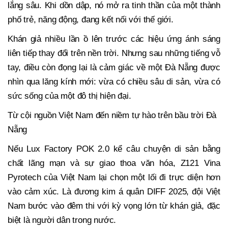
lắng sâu. Khi dồn dập, nó mở ra tinh thần của một thành
phố trẻ, năng động, đang kết nối với thế giới.
Khán giả nhiều lần ồ lên trước các hiệu ứng ánh sáng
liên tiếp thay đổi trên nền trời. Nhưng sau những tiếng vỗ
tay, điều còn đọng lại là cảm giác về một Đà Nẵng được
nhìn qua lăng kính mới: vừa có chiều sâu di sản, vừa có
sức sống của một đô thị hiện đại.
Từ cội nguồn Việt Nam đến niềm tự hào trên bầu trời Đà
Nẵng
Nếu Lux Factory POK 2.0 kể câu chuyện di sản bằng
chất lãng mạn và sự giao thoa văn hóa, Z121 Vina
Pyrotech của Việt Nam lại chọn một lối đi trực diện hơn
vào cảm xúc. Là đương kim á quân DIFF 2025, đội Việt
Nam bước vào đêm thi với kỳ vọng lớn từ khán giả, đặc
biệt là người dân trong nước.