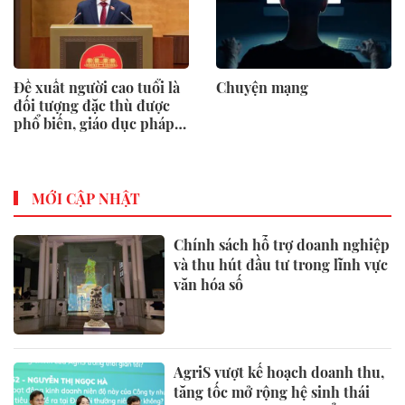
Đề xuất người cao tuổi là
Chuyện mạng
đối tượng đặc thù được
phổ biến, giáo dục pháp
luật
MỚI CẬP NHẬT
Chính sách hỗ trợ doanh nghiệp
và thu hút đầu tư trong lĩnh vực
văn hóa số
AgriS vượt kế hoạch doanh thu,
tăng tốc mở rộng hệ sinh thái