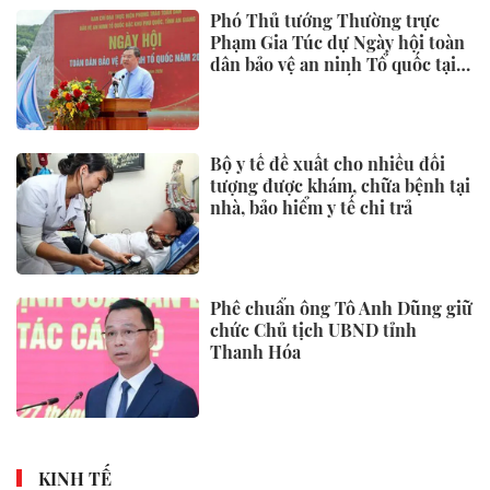
Phó Thủ tướng Thường trực
Phạm Gia Túc dự Ngày hội toàn
dân bảo vệ an ninh Tổ quốc tại
Đặc khu Phú Quốc
Bộ y tế đề xuất cho nhiều đối
tượng được khám, chữa bệnh tại
nhà, bảo hiểm y tế chi trả
Phê chuẩn ông Tô Anh Dũng giữ
chức Chủ tịch UBND tỉnh
Thanh Hóa
KINH TẾ