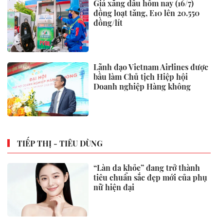
Giá xăng dầu hôm nay (16/7)
đồng loạt tăng, E10 lên 20.550
đồng/lít
Lãnh đạo Vietnam Airlines được
bầu làm Chủ tịch Hiệp hội
Doanh nghiệp Hàng không
TIẾP THỊ - TIÊU DÙNG
“Làn da khỏe” đang trở thành
tiêu chuẩn sắc đẹp mới của phụ
nữ hiện đại