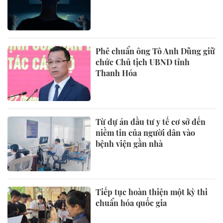
Phê chuẩn ông Tô Anh Dũng giữ
chức Chủ tịch UBND tỉnh
Thanh Hóa
Từ dự án đầu tư y tế cơ sở đến
niềm tin của người dân vào
bệnh viện gần nhà
Tiếp tục hoàn thiện một kỳ thi
chuẩn hóa quốc gia