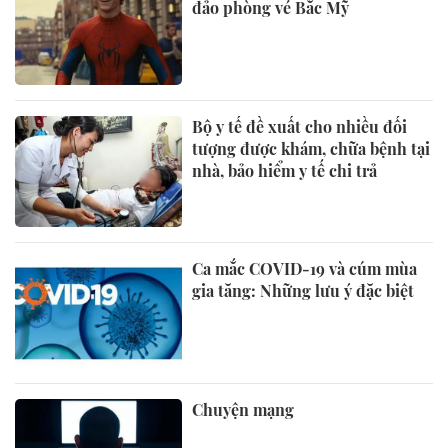
đảo phòng vé Bắc Mỹ
Bộ y tế đề xuất cho nhiều đối
tượng được khám, chữa bệnh tại
nhà, bảo hiểm y tế chi trả
Ca mắc COVID-19 và cúm mùa
gia tăng: Những lưu ý đặc biệt
Chuyện mạng