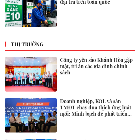
đại trà trên toàn quốc
THỊ TRƯỜNG
Công ty yến sào Khánh Hòa gặp
mặt, tri ân các gia đình chính
sách
Doanh nghiệp, KOL và sàn
TMĐT chạy đua thích ứng luật
mới: Minh bạch để phát triển
bền vững