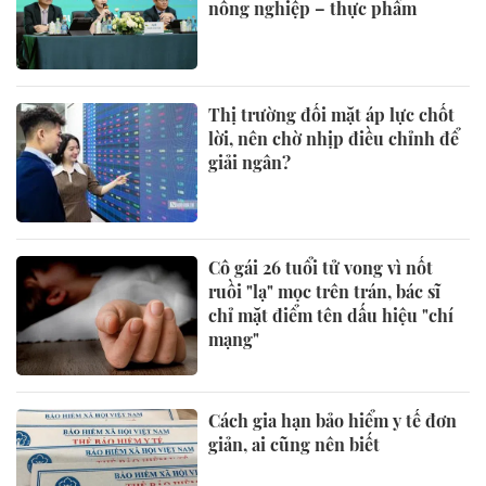
nông nghiệp – thực phẩm
Thị trường đối mặt áp lực chốt
lời, nên chờ nhịp điều chỉnh để
giải ngân?
Cô gái 26 tuổi tử vong vì nốt
ruồi "lạ" mọc trên trán, bác sĩ
chỉ mặt điểm tên dấu hiệu "chí
mạng"
Cách gia hạn bảo hiểm y tế đơn
giản, ai cũng nên biết