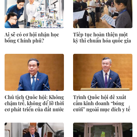
Ai sẽ có cơ hội nhận học
Tiếp tục hoàn thiện một
bổng Chính phủ?
kỳ thi chuẩn hóa quốc gia
Chủ tịch Quốc hội: Không
Trình Quốc hội đề xuất
chậm trễ, không để lỡ thời
cấm kinh doanh “bóng
cơ phát triển của đất nước
cười” ngoài mục đích y tế