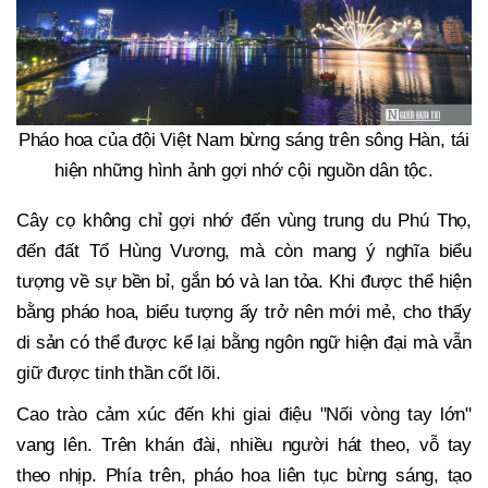
Pháo hoa của đội Việt Nam bừng sáng trên sông Hàn, tái
hiện những hình ảnh gợi nhớ cội nguồn dân tộc.
Cây cọ không chỉ gợi nhớ đến vùng trung du Phú Thọ,
đến đất Tổ Hùng Vương, mà còn mang ý nghĩa biểu
tượng về sự bền bỉ, gắn bó và lan tỏa. Khi được thể hiện
bằng pháo hoa, biểu tượng ấy trở nên mới mẻ, cho thấy
di sản có thể được kể lại bằng ngôn ngữ hiện đại mà vẫn
giữ được tinh thần cốt lõi.
Cao trào cảm xúc đến khi giai điệu "Nối vòng tay lớn"
vang lên. Trên khán đài, nhiều người hát theo, vỗ tay
theo nhịp. Phía trên, pháo hoa liên tục bừng sáng, tạo