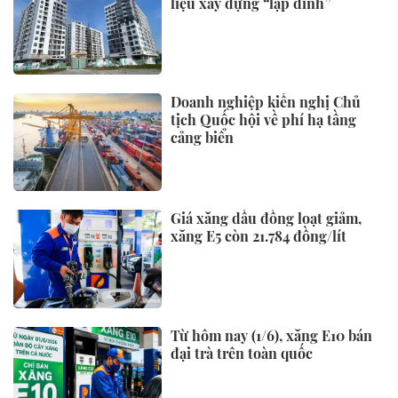
liệu xây dựng “lập đỉnh”
Doanh nghiệp kiến nghị Chủ
tịch Quốc hội về phí hạ tầng
cảng biển
Giá xăng dầu đồng loạt giảm,
xăng E5 còn 21.784 đồng/lít
Từ hôm nay (1/6), xăng E10 bán
đại trà trên toàn quốc