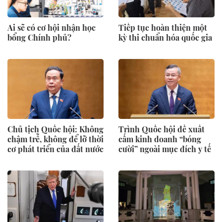
Ai sẽ có cơ hội nhận học
Tiếp tục hoàn thiện một
bổng Chính phủ?
kỳ thi chuẩn hóa quốc gia
Chủ tịch Quốc hội: Không
Trình Quốc hội đề xuất
chậm trễ, không để lỡ thời
cấm kinh doanh “bóng
cơ phát triển của đất nước
cười” ngoài mục đích y tế