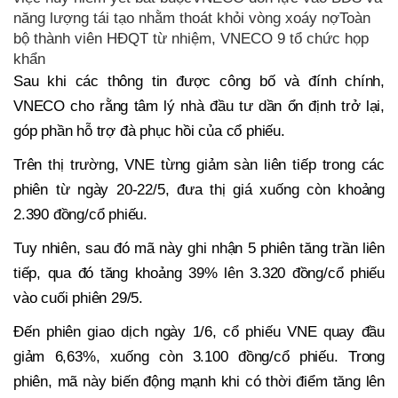
năng lượng tái tạo nhằm thoát khỏi vòng xoáy nợToàn
bộ thành viên HĐQT từ nhiệm, VNECO 9 tổ chức họp
khẩn
Sau khi các thông tin được công bố và đính chính,
VNECO cho rằng tâm lý nhà đầu tư dần ổn định trở lại,
góp phần hỗ trợ đà phục hồi của cổ phiếu.
Trên thị trường, VNE từng giảm sàn liên tiếp trong các
phiên từ ngày 20-22/5, đưa thị giá xuống còn khoảng
2.390 đồng/cổ phiếu.
Tuy nhiên, sau đó mã này ghi nhận 5 phiên tăng trần liên
tiếp, qua đó tăng khoảng 39% lên 3.320 đồng/cổ phiếu
vào cuối phiên 29/5.
Đến phiên giao dịch ngày 1/6, cổ phiếu VNE quay đầu
giảm 6,63%, xuống còn 3.100 đồng/cổ phiếu. Trong
phiên, mã này biến động mạnh khi có thời điểm tăng lên