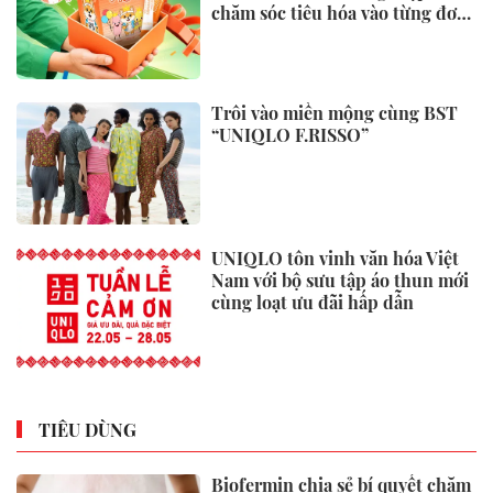
chăm sóc tiêu hóa vào từng đơn
hàng
Trôi vào miền mộng cùng BST
“UNIQLO F.RISSO”
UNIQLO tôn vinh văn hóa Việt
Nam với bộ sưu tập áo thun mới
cùng loạt ưu đãi hấp dẫn
TIÊU DÙNG
Biofermin chia sẻ bí quyết chăm