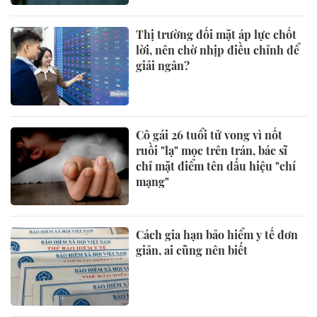
Thị trường đối mặt áp lực chốt
lời, nên chờ nhịp điều chỉnh để
giải ngân?
Cô gái 26 tuổi tử vong vì nốt
ruồi "lạ" mọc trên trán, bác sĩ
chỉ mặt điểm tên dấu hiệu "chí
mạng"
Cách gia hạn bảo hiểm y tế đơn
giản, ai cũng nên biết