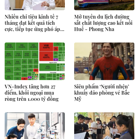
Nhiều chỉ tiêu kinh tế 7
Mở tuyến du lịch đường
tháng đạt kết quả tích
sắt chất lượng cao kết nối
cực, tiếp tục ứng phó áp
Huế - Phong Nha
lực lạm phát
VN-Index tăng hơn 27
Siêu phẩm ‘Người nhện’
điểm, khối ngoại mua
khuấy đảo phòng vé Bắc
ròng trên 1.000 tỷ đồng
Mỹ