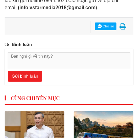
tác xin gọi hotline 0944.40.40.50
hoặc gửi về địa chỉ
email
(
info.vstarmedia2018@gmail.com
).
Chia sẻ
Bình luận
Gửi bình luận
CÙNG CHUYÊN MỤC