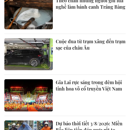
Theo chân những người giữ lửa
nghề làm bánh canh Trảng Bàng
Cuộc đua từ trạm xăng đến trạm
sạc của châu Âu
Gia Lai rực sáng trong đêm hội
tinh hoa võ cổ truyền Việt Nam
Dự báo thời tiết 3/8/2026: Miền
Bắc liên tiếp đón mưa rất to,