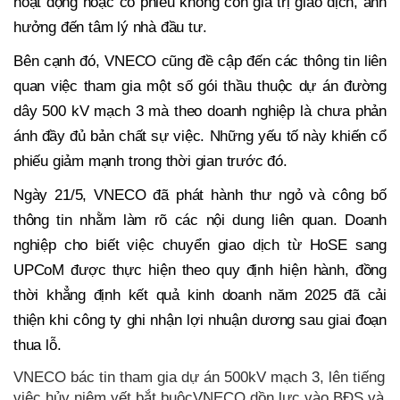
hoạt động hoặc cổ phiếu không còn giá trị giao dịch, ảnh
hưởng đến tâm lý nhà đầu tư.
Bên cạnh đó, VNECO cũng đề cập đến các thông tin liên
quan việc tham gia một số gói thầu thuộc dự án đường
dây 500 kV mạch 3 mà theo doanh nghiệp là chưa phản
ánh đầy đủ bản chất sự việc. Những yếu tố này khiến cổ
phiếu giảm mạnh trong thời gian trước đó.
Ngày 21/5, VNECO đã phát hành thư ngỏ và công bố
thông tin nhằm làm rõ các nội dung liên quan. Doanh
nghiệp cho biết việc chuyển giao dịch từ HoSE sang
UPCoM được thực hiện theo quy định hiện hành, đồng
thời khẳng định kết quả kinh doanh năm 2025 đã cải
thiện khi công ty ghi nhận lợi nhuận dương sau giai đoạn
thua lỗ.
VNECO bác tin tham gia dự án 500kV mạch 3, lên tiếng
việc hủy niêm yết bắt buộcVNECO dồn lực vào BĐS và