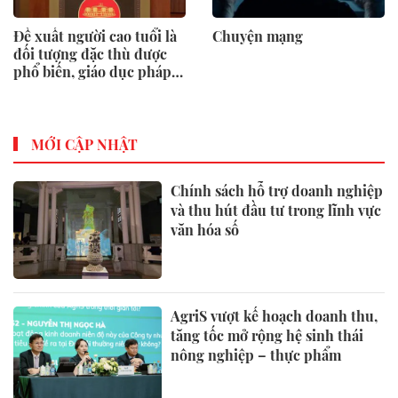
Đề xuất người cao tuổi là
Chuyện mạng
đối tượng đặc thù được
phổ biến, giáo dục pháp
luật
MỚI CẬP NHẬT
Chính sách hỗ trợ doanh nghiệp
và thu hút đầu tư trong lĩnh vực
văn hóa số
AgriS vượt kế hoạch doanh thu,
tăng tốc mở rộng hệ sinh thái
nông nghiệp – thực phẩm