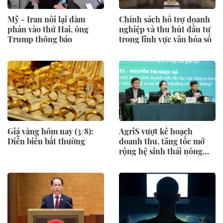
Mỹ - Iran nối lại đàm
Chính sách hỗ trợ doanh
phán vào thứ Hai, ông
nghiệp và thu hút đầu tư
Trump thông báo
trong lĩnh vực văn hóa số
Giá vàng hôm nay (3/8):
AgriS vượt kế hoạch
Diễn biến bất thường
doanh thu, tăng tốc mở
rộng hệ sinh thái nông
nghiệp – thực phẩm