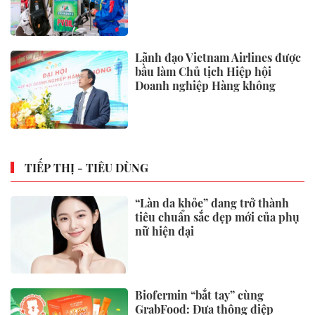
Lãnh đạo Vietnam Airlines được
bầu làm Chủ tịch Hiệp hội
Doanh nghiệp Hàng không
TIẾP THỊ - TIÊU DÙNG
“Làn da khỏe” đang trở thành
tiêu chuẩn sắc đẹp mới của phụ
nữ hiện đại
Biofermin “bắt tay” cùng
GrabFood: Đưa thông điệp