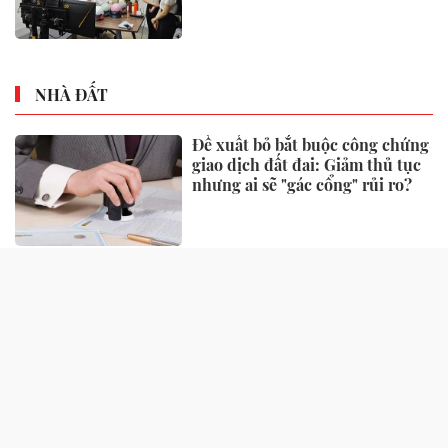
NHÀ ĐẤT
Đề xuất bỏ bắt buộc công chứng
giao dịch đất đai: Giảm thủ tục
nhưng ai sẽ "gác cổng" rủi ro?
Một số quy định xử phạt vi
phạm đất đai có hiệu lực từ
tháng 8, người dân nên biết
Căn hộ 2 phòng ngủ được ưu
tiên nhờ tính khai thác thực