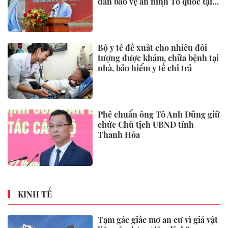
dân bảo vệ an ninh Tổ quốc tại
Đặc khu Phú Quốc
Bộ y tế đề xuất cho nhiều đối
tượng được khám, chữa bệnh tại
nhà, bảo hiểm y tế chi trả
Phê chuẩn ông Tô Anh Dũng giữ
chức Chủ tịch UBND tỉnh
Thanh Hóa
KINH TẾ
Tạm gác giấc mơ an cư vì giá vật