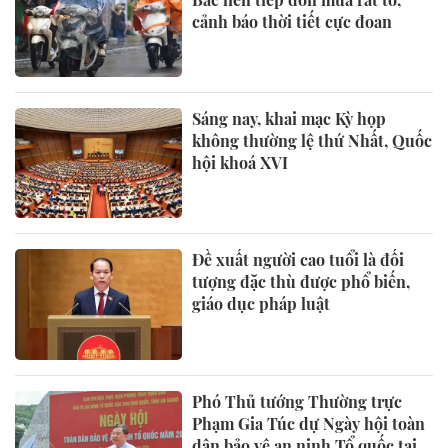
cảnh báo thời tiết cực đoan
Sáng nay, khai mạc Kỳ họp
không thường lệ thứ Nhất, Quốc
hội khoá XVI
Đề xuất người cao tuổi là đối
tượng đặc thù được phổ biến,
giáo dục pháp luật
Phó Thủ tướng Thường trực
Phạm Gia Túc dự Ngày hội toàn
dân bảo vệ an ninh Tổ quốc tại