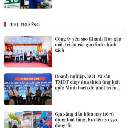
THỊ TRƯỜNG
Công ty yến sào Khánh Hòa gặp
mặt, tri ân các gia đình chính
sách
Doanh nghiệp, KOL và sàn
TMĐT chạy đua thích ứng luật
mới: Minh bạch để phát triển
bền vững
Giá xăng dầu hôm nay (16/7)
đồng loạt tăng, E10 lên 20.550
đồng/lít