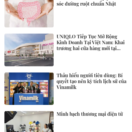
sóc đường ruột chuẩn Nhật
UNIQLO Tiếp Tục Mở Rộng
Kinh Doanh Tại Việt Nam: Khai
trương hai cửa hàng mới tại
Thanh Hóa và Hạ Long vào mùa
Thu Đông 2026
Thấu hiểu người tiêu dùng: Bí
quyết tạo nên kỳ tích lịch sử của
Vinamilk
Minh bạch thương mại điện tử