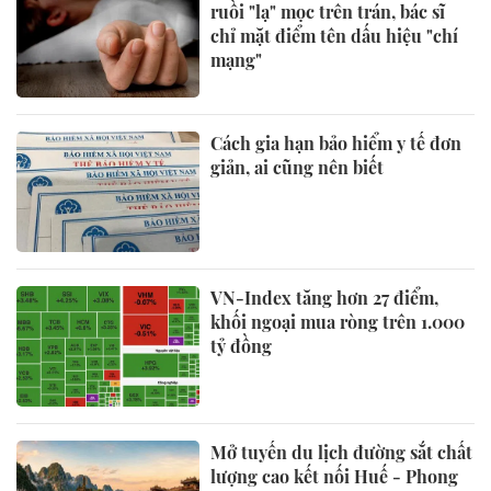
ruồi "lạ" mọc trên trán, bác sĩ
chỉ mặt điểm tên dấu hiệu "chí
mạng"
Cách gia hạn bảo hiểm y tế đơn
giản, ai cũng nên biết
VN-Index tăng hơn 27 điểm,
khối ngoại mua ròng trên 1.000
tỷ đồng
Mở tuyến du lịch đường sắt chất
lượng cao kết nối Huế - Phong