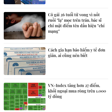
Cô gái 26 tuổi tử vong vì nốt
ruồi "lạ" mọc trên trán, bác sĩ
chỉ mặt điểm tên dấu hiệu "chí
mạng"
Cách gia hạn bảo hiểm y tế đơn
giản, ai cũng nên biết
VN-Index tăng hơn 27 điểm,
khối ngoại mua ròng trên 1.000
tỷ đồng