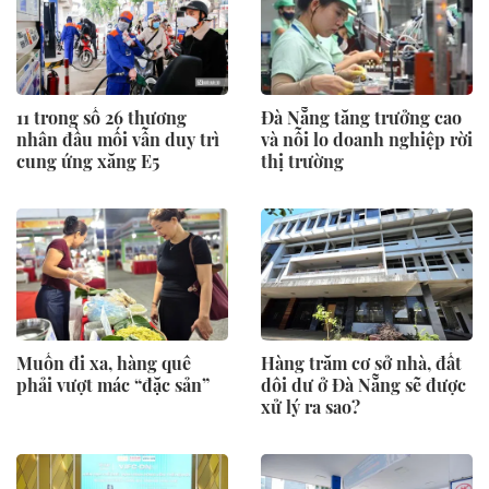
11 trong số 26 thương
Đà Nẵng tăng trưởng cao
nhân đầu mối vẫn duy trì
và nỗi lo doanh nghiệp rời
cung ứng xăng E5
thị trường
Muốn đi xa, hàng quê
Hàng trăm cơ sở nhà, đất
phải vượt mác “đặc sản”
dôi dư ở Đà Nẵng sẽ được
xử lý ra sao?