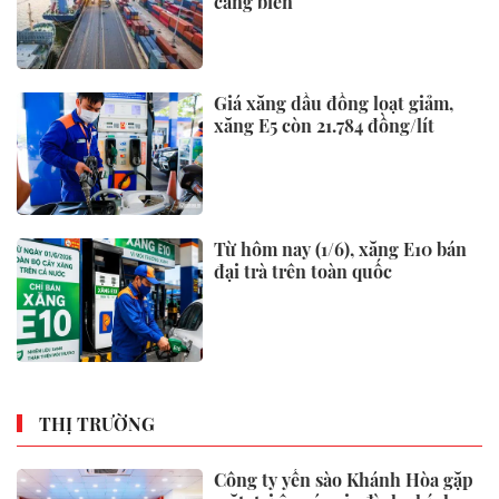
cảng biển
Giá xăng dầu đồng loạt giảm,
xăng E5 còn 21.784 đồng/lít
Từ hôm nay (1/6), xăng E10 bán
đại trà trên toàn quốc
THỊ TRƯỜNG
Công ty yến sào Khánh Hòa gặp