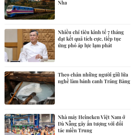
Nha
Nhiều chỉ tiêu kinh tế 7 tháng
đạt kết quả tích cực, tiếp tục
ứng phó áp lực lạm phát
Theo chân những người giữ lửa
nghề làm bánh canh Trảng Bàng
Nhà máy Heineken Việt Nam ở
Đà Nẵng gây ấn tượng với đối
tác miền Trung