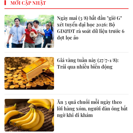
MỚI CẬP NHẬT
Ngày mai (3/8) bắt đầu "giờ G"
xét tuyển đại học 2026: Bộ
GD&ĐT rà soát dữ liệu trước 6
đợt lọc ảo
Giá vàng tuần này (27/7-1/8):
Trải qua nhiều biến động
Ăn 3 quả chuối mỗi ngày theo
lời hàng xóm, người đàn ông bất
ngờ khi đi khám