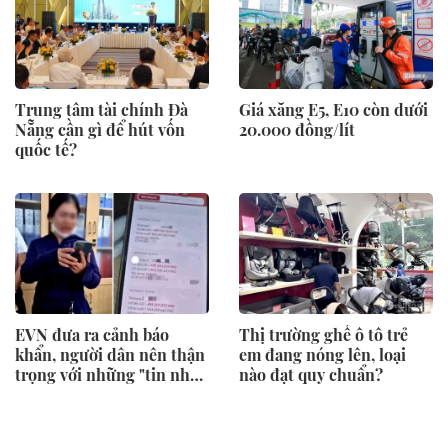
Trung tâm tài chính Đà
Giá xăng E5, E10 còn dưới
Nẵng cần gì để hút vốn
20.000 đồng/lít
quốc tế?
EVN đưa ra cảnh báo
Thị trường ghế ô tô trẻ
khẩn, người dân nên thận
em đang nóng lên, loại
trọng với những "tin nhắn
nào đạt quy chuẩn?
lạ"