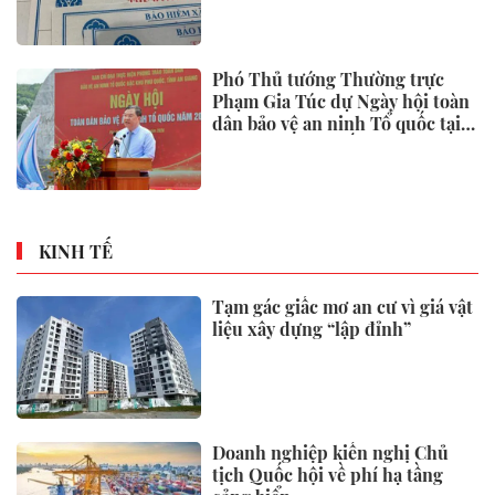
Phó Thủ tướng Thường trực
Phạm Gia Túc dự Ngày hội toàn
dân bảo vệ an ninh Tổ quốc tại
Đặc khu Phú Quốc
KINH TẾ
Tạm gác giấc mơ an cư vì giá vật
liệu xây dựng “lập đỉnh”
Doanh nghiệp kiến nghị Chủ
tịch Quốc hội về phí hạ tầng