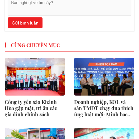
Gửi bình luận
CÙNG CHUYÊN MỤC
Công ty yến sào Khánh
Doanh nghiệp, KOL và
Hòa gặp mặt, tri ân các
sàn TMĐT chạy đua thích
gia đình chính sách
ứng luật mới: Minh bạch
để phát triển bền vững