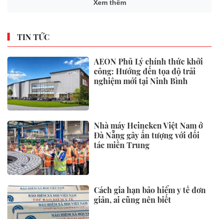
Xem thêm
TIN TỨC
AEON Phủ Lý chính thức khởi
công: Hướng đến tọa độ trải
nghiệm mới tại Ninh Bình
Nhà máy Heineken Việt Nam ở
Đà Nẵng gây ấn tượng với đối
tác miền Trung
Cách gia hạn bảo hiểm y tế đơn
giản, ai cũng nên biết