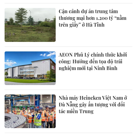
Cận cảnh dự án trung tâm
thương mại hơn 1.200 tỷ “nằm
trên giấy” ở Hà Tĩnh
AEON Phủ Lý chính thức khởi
công: Hướng đến tọa độ trải
nghiệm mới tại Ninh Bình
Nhà máy Heineken Việt Nam ở
Đà Nẵng gây ấn tượng với đối
tác miền Trung