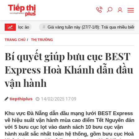
ọc ảo
Giá vàng tuần này (27/7-1/8): Trải qua nhiều biến động
TRANG CHỦ
THỊ TRƯỜNG
Bí quyết giúp bưu cục BEST
Express Hoà Khánh dẫn đầu
vận hành
tiepthiplus
14/02/2025 17:09
Khu vực Đà Nẵng dẫn đầu mạng lưới BEST Express
về hiệu suất vận hành mùa cao điểm Tết Nguyên đán
với 5 bưu cục lọt vào danh sách 10 bưu cục vận
hành xuất sắc nhất toàn hệ thống, gồm bưu cục Hoà