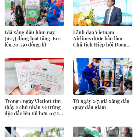
Giá xăng dầu hôm nay
Lãnh đạo Vietnam
(16/7) đồng loạt tăng, E10
Airlines được bầu làm
lên 20.550 đồng/lít
Chủ tịch Hiệp hội Doanh
nghiệp Hàng không
Trong 1 ngày Vietlott tìm
Từ ngày 2/7, giá xăng dầu
thấy 2 chủ nhân vé trúng
quay đầu giảm
độc đắc lên tới hơn 107 tỷ
đồng