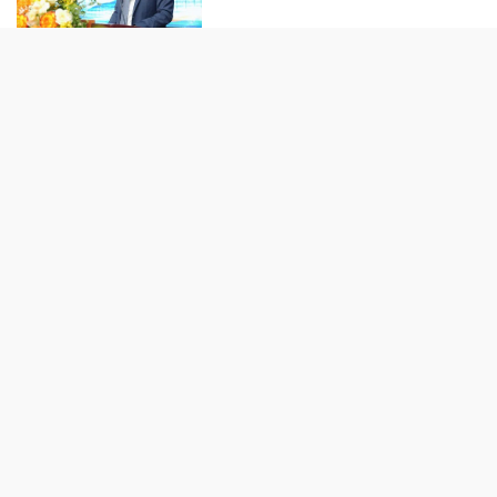
TIẾP THỊ - TIÊU DÙNG
“Làn da khỏe” đang trở thành
tiêu chuẩn sắc đẹp mới của phụ
nữ hiện đại
Biofermin “bắt tay” cùng
GrabFood: Đưa thông điệp
chăm sóc tiêu hóa vào từng đơn
hàng
Trôi vào miền mộng cùng BST
“UNIQLO F.RISSO”