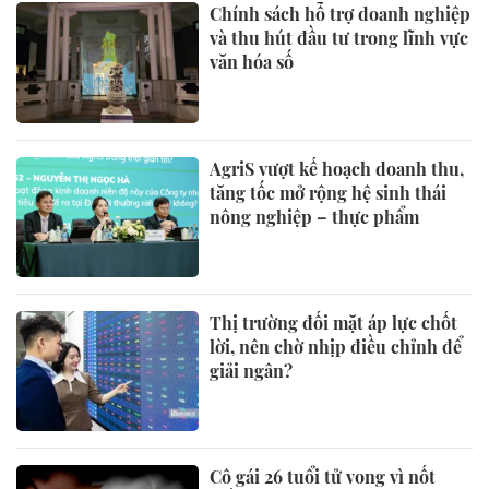
Chính sách hỗ trợ doanh nghiệp
và thu hút đầu tư trong lĩnh vực
văn hóa số
AgriS vượt kế hoạch doanh thu,
tăng tốc mở rộng hệ sinh thái
nông nghiệp – thực phẩm
Thị trường đối mặt áp lực chốt
lời, nên chờ nhịp điều chỉnh để
giải ngân?
Cô gái 26 tuổi tử vong vì nốt