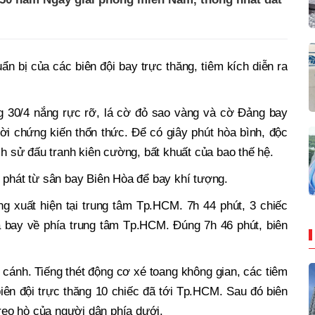
n bị của các biên đội bay trực thăng, tiêm kích diễn ra
ng 30/4 nắng rực rỡ, lá cờ đỏ sao vàng và cờ Đảng bay
ười chứng kiến thổn thức. Để có giây phút hòa bình, độc
ch sử đấu tranh kiên cường, bất khuất của bao thế hệ.
t phát từ sân bay Biên Hòa để bay khí tượng.
 xuất hiện tại trung tâm Tp.HCM. 7h 44 phút, 3 chiếc
 bay về phía trung tâm Tp.HCM. Đúng 7h 46 phút, biên
t cánh. Tiếng thét động cơ xé toang không gian, các tiêm
 biên đội trực thăng 10 chiếc đã tới Tp.HCM. Sau đó biên
 reo hò của người dân phía dưới.