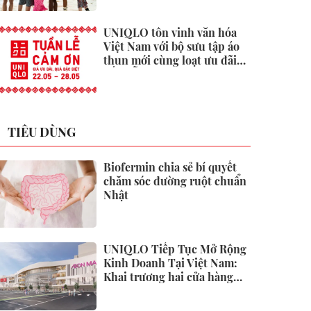
UNIQLO tôn vinh văn hóa
Việt Nam với bộ sưu tập áo
thun mới cùng loạt ưu đãi
hấp dẫn
TIÊU DÙNG
Biofermin chia sẻ bí quyết
chăm sóc đường ruột chuẩn
Nhật
UNIQLO Tiếp Tục Mở Rộng
Kinh Doanh Tại Việt Nam:
Khai trương hai cửa hàng
mới tại Thanh Hóa và Hạ
Long vào mùa Thu Đông