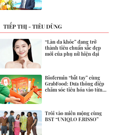
không
TIẾP THỊ - TIÊU DÙNG
“Làn da khỏe” đang trở
thành tiêu chuẩn sắc đẹp
mới của phụ nữ hiện đại
Biofermin “bắt tay” cùng
GrabFood: Đưa thông điệp
chăm sóc tiêu hóa vào từng
đơn hàng
Trôi vào miền mộng cùng
BST “UNIQLO F.RISSO”