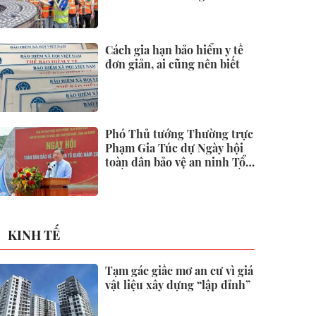
Cách gia hạn bảo hiểm y tế
đơn giản, ai cũng nên biết
Phó Thủ tướng Thường trực
Phạm Gia Túc dự Ngày hội
toàn dân bảo vệ an ninh Tổ
quốc tại Đặc khu Phú Quốc
KINH TẾ
Tạm gác giấc mơ an cư vì giá
vật liệu xây dựng “lập đỉnh”