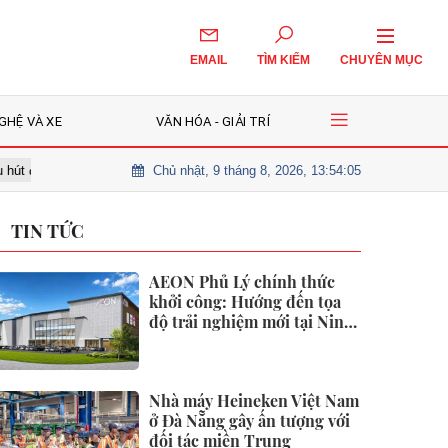
EMAIL
TÌM KIẾM
CHUYÊN MỤC
GHỆ VÀ XE
VĂN HÓA - GIẢI TRÍ
Chủ nhật, 9 tháng 8, 2026, 13:54:06
tư trong lĩnh vực văn hóa số
AgriS vượt kế hoạch doanh thu, tăng 
TIN TỨC
AEON Phủ Lý chính thức
khởi công: Hướng đến tọa
độ trải nghiệm mới tại Ninh
Bình
Nhà máy Heineken Việt Nam
ở Đà Nẵng gây ấn tượng với
đối tác miền Trung