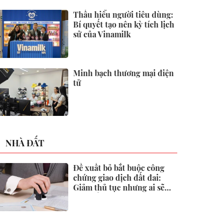
2026
Thấu hiểu người tiêu dùng:
Bí quyết tạo nên kỳ tích lịch
sử của Vinamilk
Minh bạch thương mại điện
tử
NHÀ ĐẤT
Đề xuất bỏ bắt buộc công
chứng giao dịch đất đai:
Giảm thủ tục nhưng ai sẽ
"gác cổng" rủi ro?