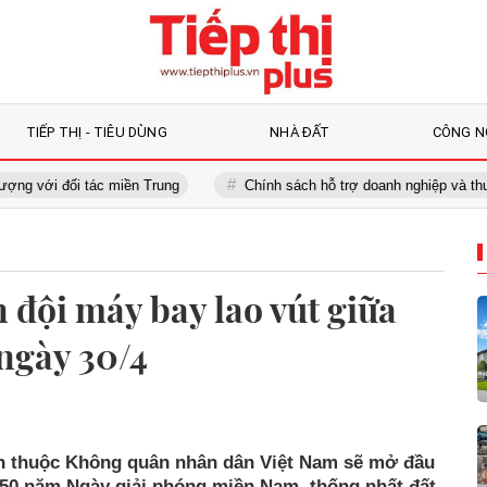
TIẾP THỊ - TIÊU DÙNG
NHÀ ĐẤT
CÔNG N
đối tác miền Trung
Chính sách hỗ trợ doanh nghiệp và thu hút đầu 
đội máy bay lao vút giữa
ngày 30/4
ích thuộc Không quân nhân dân Việt Nam sẽ mở đầu
 50 năm Ngày giải phóng miền Nam, thống nhất đất