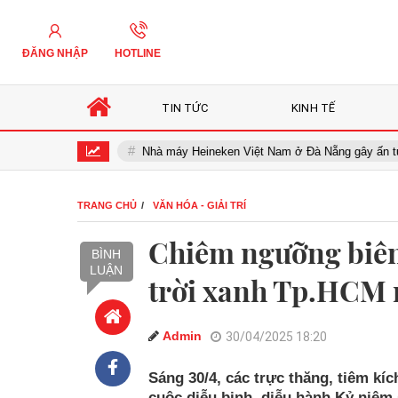
ĐĂNG NHẬP
HOTLINE
TIN TỨC
KINH TẾ
inh Bình
Nhà máy Heineken Việt Nam ở Đà Nẵng gây ấn tượng với 
TRANG CHỦ
VĂN HÓA - GIẢI TRÍ
Chiêm ngưỡng biên 
BÌNH
LUẬN
trời xanh Tp.HCM 
Admin
30/04/2025 18:20
Sáng 30/4, các trực thăng, tiêm k
cuộc diễu binh, diễu hành Kỷ niệm