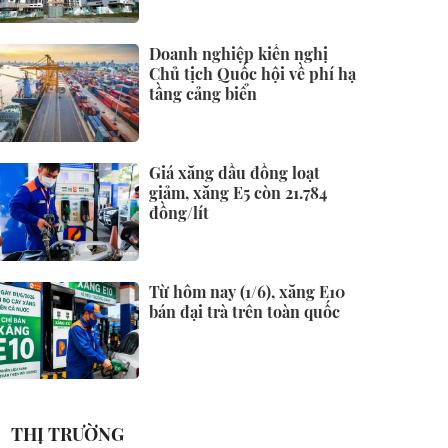
Doanh nghiệp kiến nghị
Chủ tịch Quốc hội về phí hạ
tầng cảng biển
Giá xăng dầu đồng loạt
giảm, xăng E5 còn 21.784
đồng/lít
Từ hôm nay (1/6), xăng E10
bán đại trà trên toàn quốc
THỊ TRƯỜNG