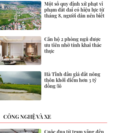
Một số quy định xử phạt vi
phạm đất đai có hiệu lực từ
tháng 8, người dân nên biết
Căn hộ 2 phòng ngủ được
ưu tiên nhờ tính khai thác
thực
Hà Tĩnh đấu giá đất nông
thôn khởi điểm hơn 3 tỷ
đồng/lô
CÔNG NGHỆ VÀ XE
Cuộc đua từ trạm xăng đến