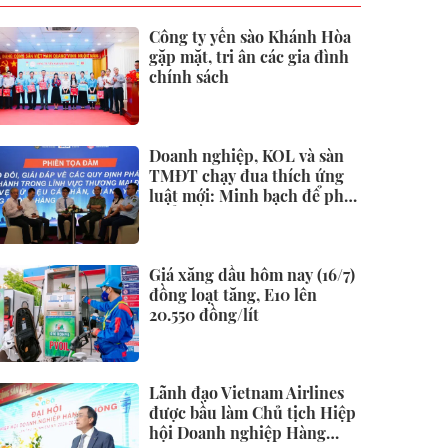
Công ty yến sào Khánh Hòa
gặp mặt, tri ân các gia đình
chính sách
Doanh nghiệp, KOL và sàn
TMĐT chạy đua thích ứng
luật mới: Minh bạch để phát
triển bền vững
Giá xăng dầu hôm nay (16/7)
đồng loạt tăng, E10 lên
20.550 đồng/lít
Lãnh đạo Vietnam Airlines
được bầu làm Chủ tịch Hiệp
hội Doanh nghiệp Hàng