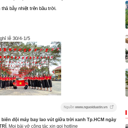
 thả bẫy nhiệt trên bầu trời.
ghỉ lễ 30/4-1/5
Nguồn
www.nguoiduatin.vn
iên đội máy bay lao vút giữa trời xanh Tp.HCM ngày
TRÍ
. Mọi bài vở cộng tác xin gọi hotline