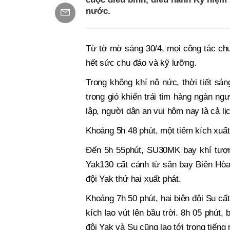
nước.
Từ tờ mờ sáng 30/4, mọi công tác chuẩ
hết sức chu đáo và kỹ lưỡng.
Trong không khí nô nức, thời tiết sá
trong gió khiến trái tim hàng ngàn ng
lập, người dân an vui hôm nay là cả lị
Khoảng 5h 48 phút, một tiêm kích xuấ
Đến 5h 55phút, SU30MK bay khí tượng
Yak130 cất cánh từ sân bay Biên Hòa
đội Yak thứ hai xuất phát.
Khoảng 7h 50 phút, hai biên đội Su cấ
kích lao vút lên bầu trời. 8h 05 phút,
đội Yak và Su cũng lao tới trong tiếng