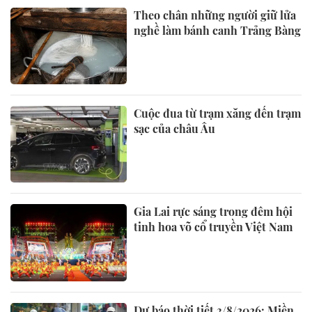
Theo chân những người giữ lửa
nghề làm bánh canh Trảng Bàng
Cuộc đua từ trạm xăng đến trạm
sạc của châu Âu
Gia Lai rực sáng trong đêm hội
tinh hoa võ cổ truyền Việt Nam
Dự báo thời tiết 3/8/2026: Miền