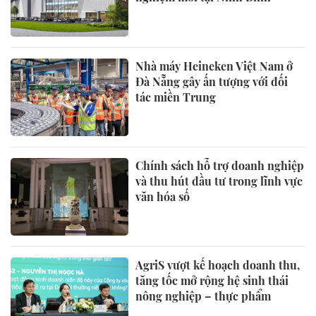
Nhà máy Heineken Việt Nam ở
Đà Nẵng gây ấn tượng với đối
tác miền Trung
Chính sách hỗ trợ doanh nghiệp
và thu hút đầu tư trong lĩnh vực
văn hóa số
AgriS vượt kế hoạch doanh thu,
tăng tốc mở rộng hệ sinh thái
nông nghiệp – thực phẩm