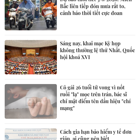
Bắc liên tiếp đón mưa rất to,
cảnh báo thời tiết cực đoan
Sáng nay, khai mạc Kỳ họp
không thường lệ thứ Nhất, Quốc
hội khoá XVI
Cô gái 26 tuổi tử vong vì nốt
ruồi "lạ" mọc trên trán, bác sĩ
chỉ mặt điểm tên dấu hiệu "chí
mạng"
Cách gia hạn bảo hiểm y tế đơn
giản, ai cũng nên biết