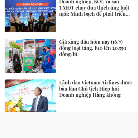
Doanh nghiệp, KOL và sàn
TMĐT chạy đua thích ứng luật
mới: Minh bạch để phát triển
bền vững
Giá xăng dầu hôm nay (16/7)
đồng loạt tăng, E10 lên 20.550
đồng/lít
Lãnh đạo Vietnam Airlines được
bầu làm Chủ tịch Hiệp hội
Doanh nghiệp Hàng không
TIẾP THỊ - TIÊU DÙNG