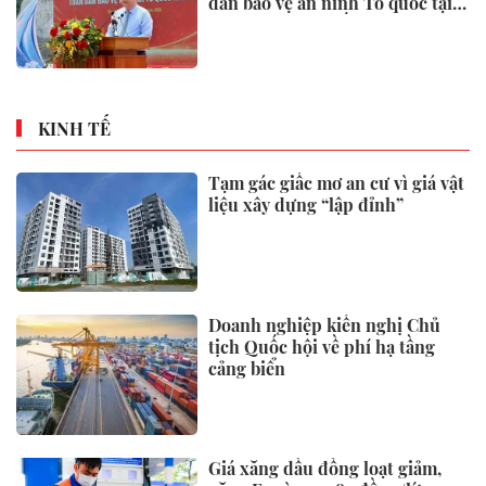
dân bảo vệ an ninh Tổ quốc tại
Đặc khu Phú Quốc
KINH TẾ
Tạm gác giấc mơ an cư vì giá vật
liệu xây dựng “lập đỉnh”
Doanh nghiệp kiến nghị Chủ
tịch Quốc hội về phí hạ tầng
cảng biển
Giá xăng dầu đồng loạt giảm,