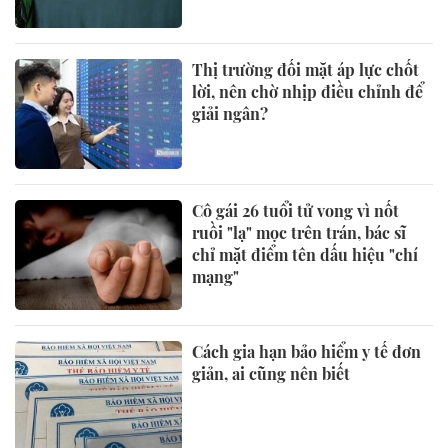
Thị trường đối mặt áp lực chốt
lời, nên chờ nhịp điều chỉnh để
giải ngân?
Cô gái 26 tuổi tử vong vì nốt
ruồi "lạ" mọc trên trán, bác sĩ
chỉ mặt điểm tên dấu hiệu "chí
mạng"
Cách gia hạn bảo hiểm y tế đơn
giản, ai cũng nên biết