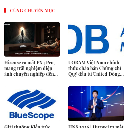
CÙNG CHUYÊN MỤC
Hisense ra mắt PX4 Pro,
UOBAM Việt Nam chính
mang trải nghiệm điện
thức chào bán Chứng chỉ
ảnh chuyên nghiệp đến
Quỹ đầu tư United Dòng
không gian gia đình
Tiền Linh Hoạt (UMMF)
Giải thưởng Kiến trúc
HNS 2026 | Huawei ra mắt