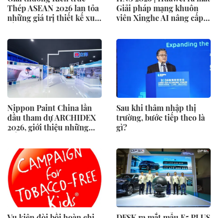
Thép ASEAN 2026 lan tỏa
Giải pháp mạng khuôn
những giá trị thiết kế xuất
viên Xinghe AI nâng cấp
sắc qua hợp tác khu vực
cho khu vực Nam Phi
Nippon Paint China lần
Sau khi thâm nhập thị
đầu tham dự ARCHIDEX
trường, bước tiếp theo là
2026, giới thiệu những
gì?
đổi mới cho các ngành
công nghiệp
Vụ kiện đòi bồi hoàn chi
DFSK ra mắt mẫu E5 PLUS