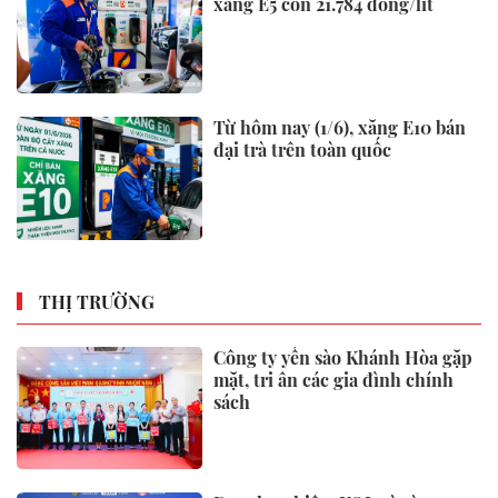
xăng E5 còn 21.784 đồng/lít
Từ hôm nay (1/6), xăng E10 bán
đại trà trên toàn quốc
THỊ TRƯỜNG
Công ty yến sào Khánh Hòa gặp
mặt, tri ân các gia đình chính
sách