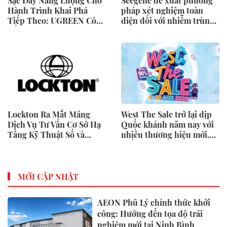
Sạc Đầy Năng Lượng Cho
Seegene đề xuất phương
Hành Trình Khai Phá
pháp xét nghiệm toàn
Tiếp Theo: UGREEN Công
diện đối với nhiễm trùng
Bố Bộ Sưu Tập Honkai:
đường sinh sản thông qua
Star Rail Chính Thức Tại
Nghiên cứu lâm sàng một
Đông Nam Á
triệu ca toàn cầu (GMCS)
Lockton Ra Mắt Mảng
West The Sale trở lại dịp
Dịch Vụ Tư Vấn Cơ Sở Hạ
Quốc khánh năm nay với
Tầng Kỹ Thuật Số và
nhiều thương hiệu mới,
Trung Tâm Dữ Liệu Toàn
phần thưởng và ưu đãi
Cầu
mua sắm lên tới 90% tại
IMM và Westgate
MỚI CẬP NHẬT
AEON Phủ Lý chính thức khởi
công: Hướng đến tọa độ trải
nghiệm mới tại Ninh Bình