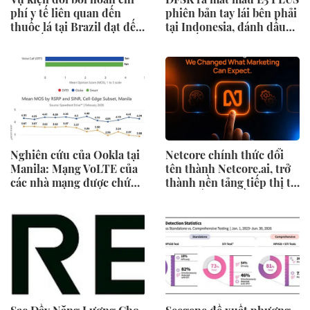
phí y tế liên quan đến
phiên bản tay lái bên phải
thuốc lá tại Brazil đạt đến
tại Indonesia, đánh dấu
cột mốc quan trọng khi
cột mốc mới trong hành
tòa án chuẩn bị ra phán
trình mở rộng toàn cầu
quyết.
Nghiên cứu của Ookla tại
Netcore chính thức đổi
Manila: Mạng VoLTE của
tên thành Netcore.ai, trở
các nhà mạng được chứng
thành nền tảng tiếp thị tự
minh vượt trội hơn các
động bằng AI đầu tiên
ứng dụng OTT về chất
chia sẻ trách nhiệm tăng
lượng và độ tin cậy của
trưởng khách hàng
cuộc gọi thoại