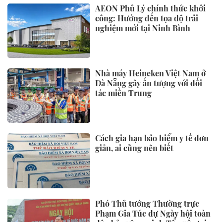
AEON Phủ Lý chính thức khởi
công: Hướng đến tọa độ trải
nghiệm mới tại Ninh Bình
Nhà máy Heineken Việt Nam ở
Đà Nẵng gây ấn tượng với đối
tác miền Trung
Cách gia hạn bảo hiểm y tế đơn
giản, ai cũng nên biết
Phó Thủ tướng Thường trực
Phạm Gia Túc dự Ngày hội toàn