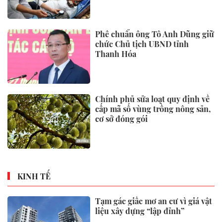
Phê chuẩn ông Tô Anh Dũng giữ
chức Chủ tịch UBND tỉnh
Thanh Hóa
Chính phủ sửa loạt quy định về
cấp mã số vùng trồng nông sản,
cơ sở đóng gói
KINH TẾ
Tạm gác giấc mơ an cư vì giá vật
liệu xây dựng “lập đỉnh”