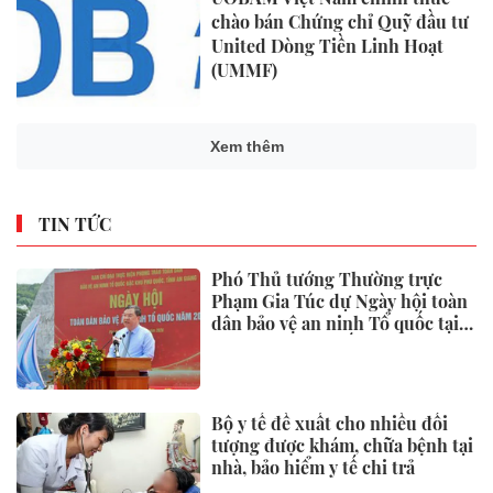
chào bán Chứng chỉ Quỹ đầu tư
United Dòng Tiền Linh Hoạt
(UMMF)
Xem thêm
TIN TỨC
Phó Thủ tướng Thường trực
Phạm Gia Túc dự Ngày hội toàn
dân bảo vệ an ninh Tổ quốc tại
Đặc khu Phú Quốc
Bộ y tế đề xuất cho nhiều đối
tượng được khám, chữa bệnh tại
nhà, bảo hiểm y tế chi trả