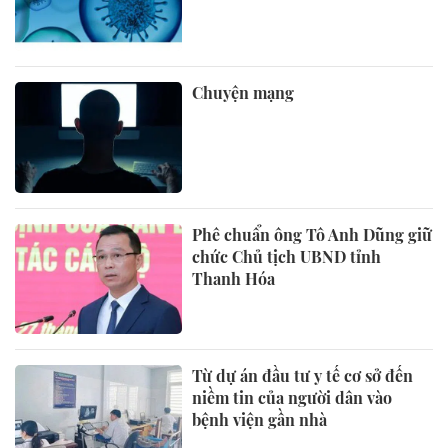
Chuyện mạng
Phê chuẩn ông Tô Anh Dũng giữ
chức Chủ tịch UBND tỉnh
Thanh Hóa
Từ dự án đầu tư y tế cơ sở đến
niềm tin của người dân vào
bệnh viện gần nhà