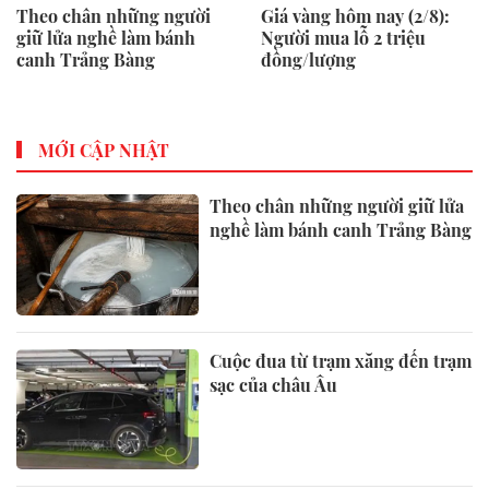
Theo chân những người
Giá vàng hôm nay (2/8):
giữ lửa nghề làm bánh
Người mua lỗ 2 triệu
canh Trảng Bàng
đồng/lượng
MỚI CẬP NHẬT
Theo chân những người giữ lửa
nghề làm bánh canh Trảng Bàng
Cuộc đua từ trạm xăng đến trạm
sạc của châu Âu