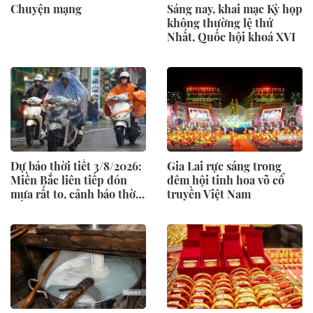
Chuyện mạng
Sáng nay, khai mạc Kỳ họp
không thường lệ thứ
Nhất, Quốc hội khoá XVI
Dự báo thời tiết 3/8/2026:
Gia Lai rực sáng trong
Miền Bắc liên tiếp đón
đêm hội tinh hoa võ cổ
mưa rất to, cảnh báo thời
truyền Việt Nam
tiết cực đoan