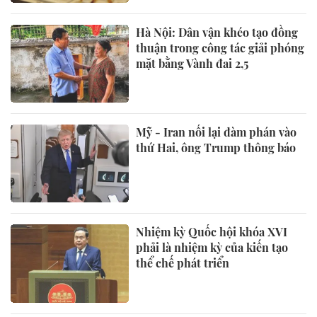
Hà Nội: Dân vận khéo tạo đồng
thuận trong công tác giải phóng
mặt bằng Vành đai 2,5
Mỹ - Iran nối lại đàm phán vào
thứ Hai, ông Trump thông báo
Nhiệm kỳ Quốc hội khóa XVI
phải là nhiệm kỳ của kiến tạo
thể chế phát triển