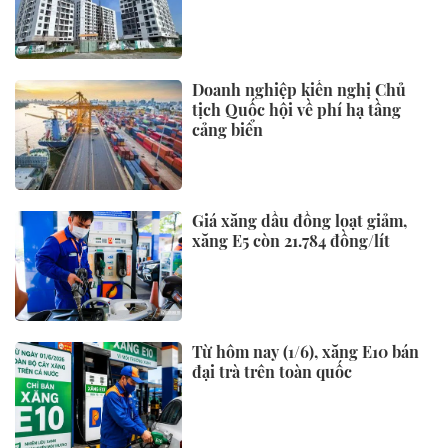
Doanh nghiệp kiến nghị Chủ
tịch Quốc hội về phí hạ tầng
cảng biển
Giá xăng dầu đồng loạt giảm,
xăng E5 còn 21.784 đồng/lít
Từ hôm nay (1/6), xăng E10 bán
đại trà trên toàn quốc