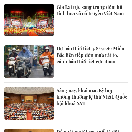
Gia Lai rực sáng trong đêm hội
tinh hoa võ cổ truyền Việt Nam
Dự báo thời tiết 3/8/2026: Miền
Bắc liên tiếp đón mưa rất to,
cảnh báo thời tiết cực đoan
Sáng nay, khai mạc Kỳ họp
không thường lệ thứ Nhất, Quốc
hội khoá XVI
Đề xuất người cao tuổi là đối