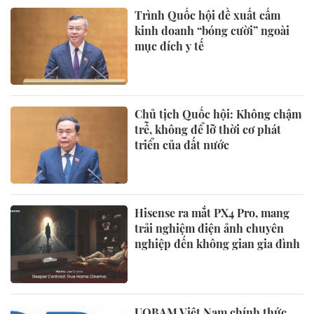
Trình Quốc hội đề xuất cấm
kinh doanh “bóng cười” ngoài
mục đích y tế
Chủ tịch Quốc hội: Không chậm
trễ, không để lỡ thời cơ phát
triển của đất nước
Hisense ra mắt PX4 Pro, mang
trải nghiệm điện ảnh chuyên
nghiệp đến không gian gia đình
UOBAM Việt Nam chính thức