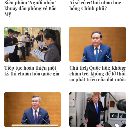
Siêu phẩm ‘Người nhện’
Ai sẽ có cơ hội nhận học
khuấy đảo phòng vé Bắc
bổng Chính phủ?
Mỹ
Tiếp tục hoàn thiện một
Chủ tịch Quốc hội: Không
kỳ thi chuẩn hóa quốc gia
chậm trễ, không để lỡ thời
cơ phát triển của đất nước