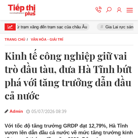
ừ trạm xăng đến trạm sạc của châu Âu
Gia Lai rực sáng trong đêm 
TRANG CHỦ
VĂN HÓA - GIẢI TRÍ
Kinh tế công nghiệp giữ vai
trò đầu tàu, đưa Hà Tĩnh bứt
phá với tăng trưởng dẫn đầu
cả nước
Admin
05/07/2026 08:39
Với tốc độ tăng trưởng GRDP đạt 12,79%, Hà Tĩnh
vươn lên dẫn đầu cả nước về mức tăng trưởng kinh