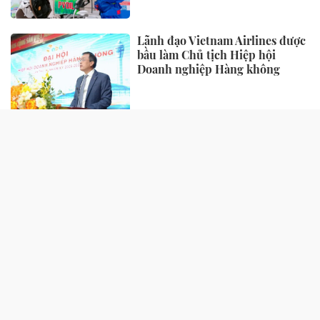
Lãnh đạo Vietnam Airlines được
bầu làm Chủ tịch Hiệp hội
Doanh nghiệp Hàng không
TIẾP THỊ - TIÊU DÙNG
“Làn da khỏe” đang trở thành
tiêu chuẩn sắc đẹp mới của phụ
nữ hiện đại
Biofermin “bắt tay” cùng
GrabFood: Đưa thông điệp
chăm sóc tiêu hóa vào từng đơn