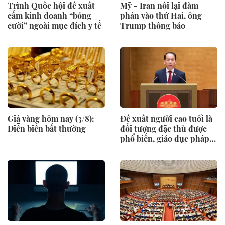
Trình Quốc hội đề xuất
Mỹ - Iran nối lại đàm
cấm kinh doanh “bóng
phán vào thứ Hai, ông
cười” ngoài mục đích y tế
Trump thông báo
Giá vàng hôm nay (3/8):
Đề xuất người cao tuổi là
Diễn biến bất thường
đối tượng đặc thù được
phổ biến, giáo dục pháp
luật