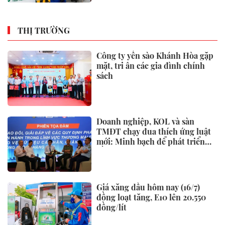
THỊ TRƯỜNG
Công ty yến sào Khánh Hòa gặp
mặt, tri ân các gia đình chính
sách
Doanh nghiệp, KOL và sàn
TMĐT chạy đua thích ứng luật
mới: Minh bạch để phát triển
bền vững
Giá xăng dầu hôm nay (16/7)
đồng loạt tăng, E10 lên 20.550
đồng/lít