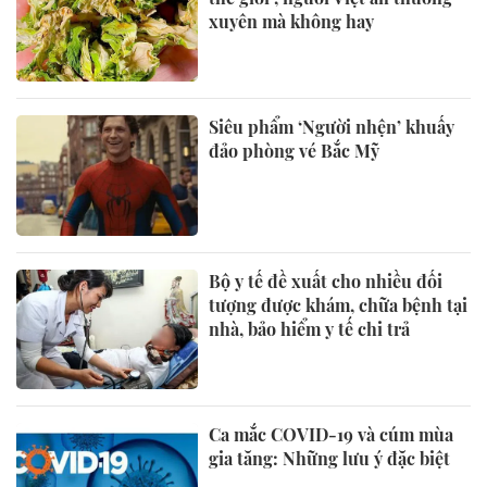
xuyên mà không hay
Siêu phẩm ‘Người nhện’ khuấy
đảo phòng vé Bắc Mỹ
Bộ y tế đề xuất cho nhiều đối
tượng được khám, chữa bệnh tại
nhà, bảo hiểm y tế chi trả
Ca mắc COVID-19 và cúm mùa
gia tăng: Những lưu ý đặc biệt