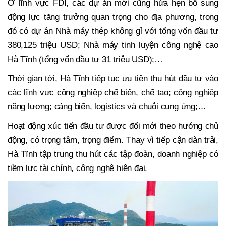
Ở lĩnh vực FDI, các dự án mới cũng hứa hẹn bổ sung
động lực tăng trưởng quan trọng cho địa phương, trong
đó có dự án Nhà máy thép không gỉ với tổng vốn đầu tư
380,125 triệu USD; Nhà máy tinh luyện công nghệ cao
Hà Tĩnh (tổng vốn đầu tư 31 triệu USD);…
Thời gian tới, Hà Tĩnh tiếp tục ưu tiên thu hút đầu tư vào
các lĩnh vực công nghiệp chế biến, chế tạo; công nghiệp
năng lượng; cảng biển, logistics và chuỗi cung ứng;…
Hoạt động xúc tiến đầu tư được đổi mới theo hướng chủ
động, có trọng tâm, trọng điểm. Thay vì tiếp cận dàn trải,
Hà Tĩnh tập trung thu hút các tập đoàn, doanh nghiệp có
tiềm lực tài chính, công nghệ hiện đại.