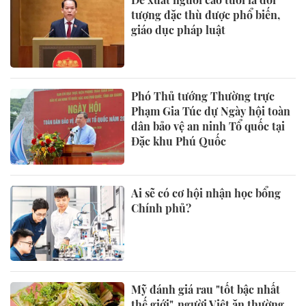
tượng đặc thù được phổ biến,
giáo dục pháp luật
Phó Thủ tướng Thường trực
Phạm Gia Túc dự Ngày hội toàn
dân bảo vệ an ninh Tổ quốc tại
Đặc khu Phú Quốc
Ai sẽ có cơ hội nhận học bổng
Chính phủ?
Mỹ đánh giá rau "tốt bậc nhất
thế giới", người Việt ăn thường