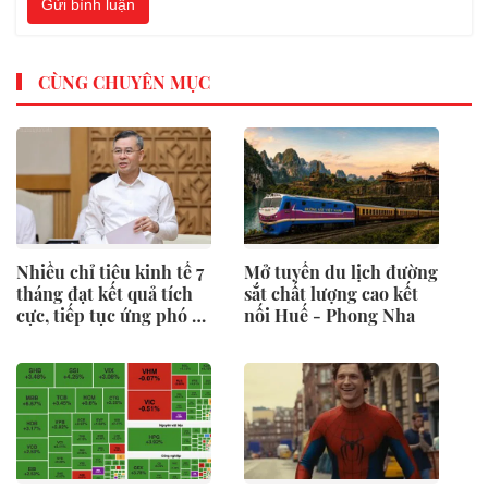
Gửi bình luận
CÙNG CHUYÊN MỤC
Nhiều chỉ tiêu kinh tế 7
Mở tuyến du lịch đường
tháng đạt kết quả tích
sắt chất lượng cao kết
cực, tiếp tục ứng phó áp
nối Huế - Phong Nha
lực lạm phát