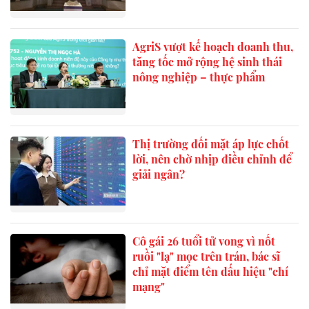
AgriS vượt kế hoạch doanh thu,
tăng tốc mở rộng hệ sinh thái
nông nghiệp – thực phẩm
Thị trường đối mặt áp lực chốt
lời, nên chờ nhịp điều chỉnh để
giải ngân?
Cô gái 26 tuổi tử vong vì nốt
ruồi "lạ" mọc trên trán, bác sĩ
chỉ mặt điểm tên dấu hiệu "chí
mạng"