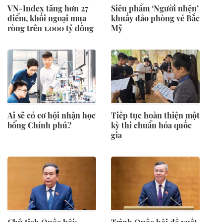
VN-Index tăng hơn 27
Siêu phẩm ‘Người nhện’
điểm, khối ngoại mua
khuấy đảo phòng vé Bắc
ròng trên 1.000 tỷ đồng
Mỹ
Ai sẽ có cơ hội nhận học
Tiếp tục hoàn thiện một
bổng Chính phủ?
kỳ thi chuẩn hóa quốc
gia