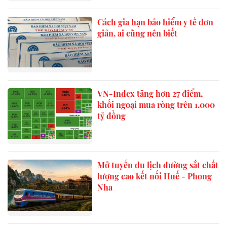
Cách gia hạn bảo hiểm y tế đơn
giản, ai cũng nên biết
VN-Index tăng hơn 27 điểm,
khối ngoại mua ròng trên 1.000
tỷ đồng
Mở tuyến du lịch đường sắt chất
lượng cao kết nối Huế - Phong
Nha