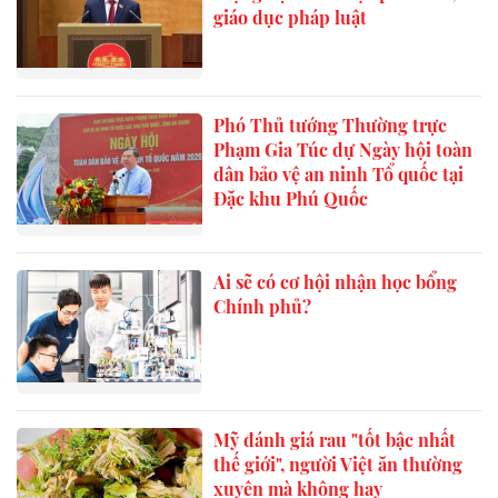
giáo dục pháp luật
Phó Thủ tướng Thường trực
Phạm Gia Túc dự Ngày hội toàn
dân bảo vệ an ninh Tổ quốc tại
Đặc khu Phú Quốc
Ai sẽ có cơ hội nhận học bổng
Chính phủ?
Mỹ đánh giá rau "tốt bậc nhất
thế giới", người Việt ăn thường
xuyên mà không hay