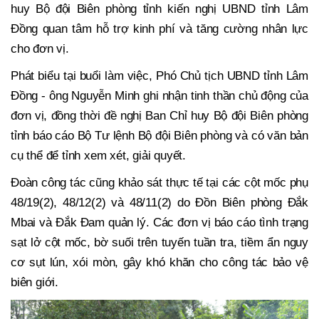
huy Bộ đội Biên phòng tỉnh kiến nghị UBND tỉnh Lâm
Đồng quan tâm hỗ trợ kinh phí và tăng cường nhân lực
cho đơn vị.
Phát biểu tại buổi làm việc, Phó Chủ tịch UBND tỉnh Lâm
Đồng - ông Nguyễn Minh ghi nhận tinh thần chủ động của
đơn vị, đồng thời đề nghị Ban Chỉ huy Bộ đội Biên phòng
tỉnh báo cáo Bộ Tư lệnh Bộ đội Biên phòng và có văn bản
cụ thể để tỉnh xem xét, giải quyết.
Đoàn công tác cũng khảo sát thực tế tại các cột mốc phụ
48/19(2), 48/12(2) và 48/11(2) do Đồn Biên phòng Đắk
Mbai và Đắk Đam quản lý. Các đơn vị báo cáo tình trạng
sạt lở cột mốc, bờ suối trên tuyến tuần tra, tiềm ẩn nguy
cơ sụt lún, xói mòn, gây khó khăn cho công tác bảo vệ
biên giới.