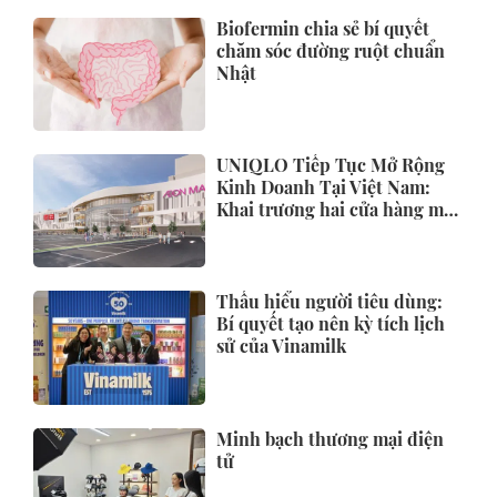
Biofermin chia sẻ bí quyết
chăm sóc đường ruột chuẩn
Nhật
UNIQLO Tiếp Tục Mở Rộng
Kinh Doanh Tại Việt Nam:
Khai trương hai cửa hàng mới
tại Thanh Hóa và Hạ Long vào
mùa Thu Đông 2026
Thấu hiểu người tiêu dùng:
Bí quyết tạo nên kỳ tích lịch
sử của Vinamilk
Minh bạch thương mại điện
tử