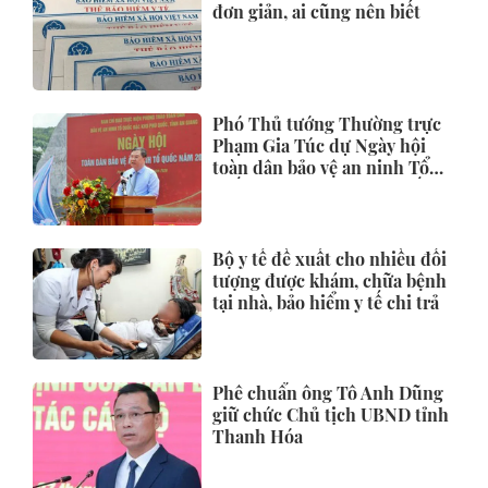
đơn giản, ai cũng nên biết
Phó Thủ tướng Thường trực
Phạm Gia Túc dự Ngày hội
toàn dân bảo vệ an ninh Tổ
quốc tại Đặc khu Phú Quốc
Bộ y tế đề xuất cho nhiều đối
tượng được khám, chữa bệnh
tại nhà, bảo hiểm y tế chi trả
Phê chuẩn ông Tô Anh Dũng
giữ chức Chủ tịch UBND tỉnh
Thanh Hóa