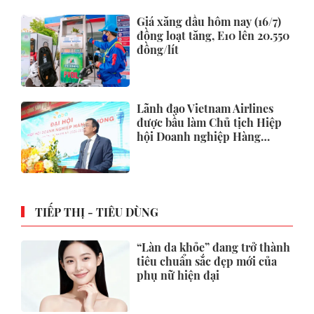
Giá xăng dầu hôm nay (16/7)
đồng loạt tăng, E10 lên 20.550
đồng/lít
Lãnh đạo Vietnam Airlines
được bầu làm Chủ tịch Hiệp
hội Doanh nghiệp Hàng
không
TIẾP THỊ - TIÊU DÙNG
“Làn da khỏe” đang trở thành
tiêu chuẩn sắc đẹp mới của
phụ nữ hiện đại