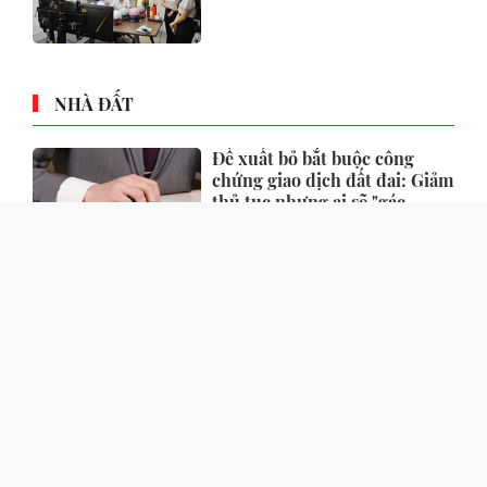
NHÀ ĐẤT
Đề xuất bỏ bắt buộc công
chứng giao dịch đất đai: Giảm
thủ tục nhưng ai sẽ "gác
cổng" rủi ro?
Một số quy định xử phạt vi
phạm đất đai có hiệu lực từ
tháng 8, người dân nên biết
Căn hộ 2 phòng ngủ được ưu
tiên nhờ tính khai thác thực