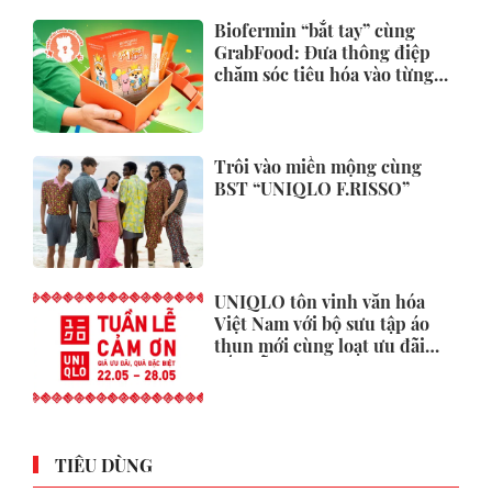
Biofermin “bắt tay” cùng
GrabFood: Đưa thông điệp
chăm sóc tiêu hóa vào từng
đơn hàng
Trôi vào miền mộng cùng
BST “UNIQLO F.RISSO”
UNIQLO tôn vinh văn hóa
Việt Nam với bộ sưu tập áo
thun mới cùng loạt ưu đãi
hấp dẫn
TIÊU DÙNG