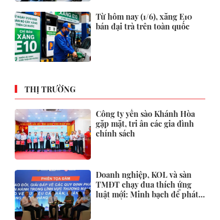
Từ hôm nay (1/6), xăng E10
bán đại trà trên toàn quốc
THỊ TRƯỜNG
Công ty yến sào Khánh Hòa
gặp mặt, tri ân các gia đình
chính sách
Doanh nghiệp, KOL và sàn
TMĐT chạy đua thích ứng
luật mới: Minh bạch để phát
triển bền vững