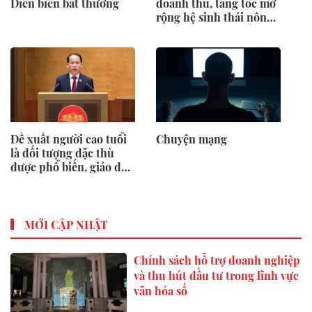
Diễn biến bất thường
doanh thu, tăng tốc mở
rộng hệ sinh thái nông
nghiệp – thực phẩm
Đề xuất người cao tuổi
Chuyện mạng
là đối tượng đặc thù
được phổ biến, giáo dục
pháp luật
MỚI CẬP NHẬT
Chính sách hỗ trợ doanh nghiệp
và thu hút đầu tư trong lĩnh vực
văn hóa số