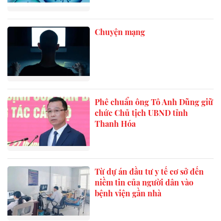
Chuyện mạng
Phê chuẩn ông Tô Anh Dũng giữ
chức Chủ tịch UBND tỉnh
Thanh Hóa
Từ dự án đầu tư y tế cơ sở đến
niềm tin của người dân vào
bệnh viện gần nhà