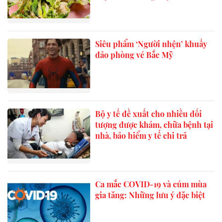
Siêu phẩm ‘Người nhện’ khuấy
đảo phòng vé Bắc Mỹ
Bộ y tế đề xuất cho nhiều đối
tượng được khám, chữa bệnh tại
nhà, bảo hiểm y tế chi trả
Ca mắc COVID-19 và cúm mùa
gia tăng: Những lưu ý đặc biệt