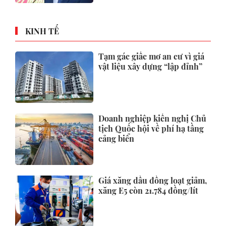
KINH TẾ
Tạm gác giấc mơ an cư vì giá
vật liệu xây dựng “lập đỉnh”
Doanh nghiệp kiến nghị Chủ
tịch Quốc hội về phí hạ tầng
cảng biển
Giá xăng dầu đồng loạt giảm,
xăng E5 còn 21.784 đồng/lít