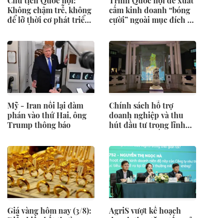
Chủ tịch Quốc hội:
Trình Quốc hội đề xuất
Không chậm trễ, không
cấm kinh doanh “bóng
để lỡ thời cơ phát triển
cười” ngoài mục đích y
của đất nước
tế
Mỹ - Iran nối lại đàm
Chính sách hỗ trợ
phán vào thứ Hai, ông
doanh nghiệp và thu
Trump thông báo
hút đầu tư trong lĩnh
vực văn hóa số
Giá vàng hôm nay (3/8):
AgriS vượt kế hoạch