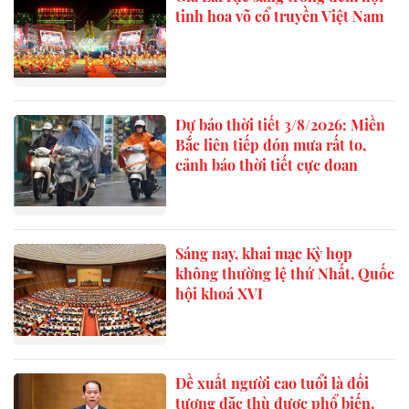
tinh hoa võ cổ truyền Việt Nam
Dự báo thời tiết 3/8/2026: Miền
Bắc liên tiếp đón mưa rất to,
cảnh báo thời tiết cực đoan
Sáng nay, khai mạc Kỳ họp
không thường lệ thứ Nhất, Quốc
hội khoá XVI
Đề xuất người cao tuổi là đối
tượng đặc thù được phổ biến,