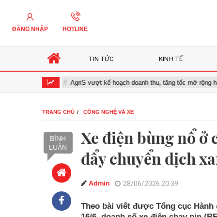
ĐĂNG NHẬP
HOTLINE
TIN TỨC
KINH TẾ
óa số
AgriS vượt kế hoạch doanh thu, tăng tốc mở rộng hệ sinh th
TRANG CHỦ
CÔNG NGHỆ VÀ XE
Xe điện bùng nổ ở 
BÌNH
LUẬN
đẩy chuyển dịch x
Admin
28/06/2026 20:39
Theo bài viết được Tổng cục Hành 
16/6, doanh số xe điện chạy pin (B