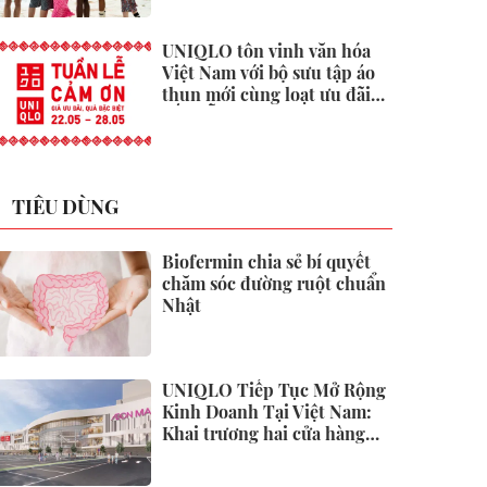
UNIQLO tôn vinh văn hóa
Việt Nam với bộ sưu tập áo
thun mới cùng loạt ưu đãi
hấp dẫn
TIÊU DÙNG
Biofermin chia sẻ bí quyết
chăm sóc đường ruột chuẩn
Nhật
UNIQLO Tiếp Tục Mở Rộng
Kinh Doanh Tại Việt Nam:
Khai trương hai cửa hàng
mới tại Thanh Hóa và Hạ
Long vào mùa Thu Đông