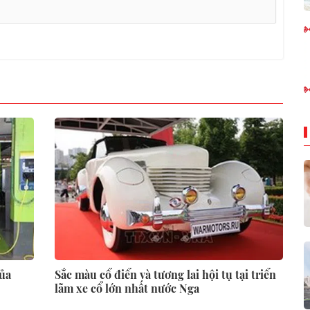
của
Sắc màu cổ điển và tương lai hội tụ tại triển
lãm xe cổ lớn nhất nước Nga