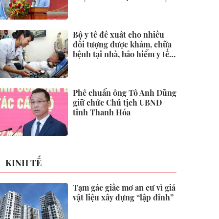
quốc tại Đặc khu Phú Quốc
Bộ y tế đề xuất cho nhiều
đối tượng được khám, chữa
bệnh tại nhà, bảo hiểm y tế
chi trả
Phê chuẩn ông Tô Anh Dũng
giữ chức Chủ tịch UBND
tỉnh Thanh Hóa
KINH TẾ
Tạm gác giấc mơ an cư vì giá
vật liệu xây dựng “lập đỉnh”