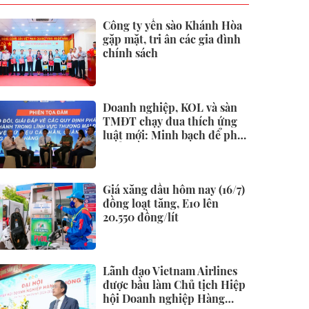
Công ty yến sào Khánh Hòa
gặp mặt, tri ân các gia đình
chính sách
Doanh nghiệp, KOL và sàn
TMĐT chạy đua thích ứng
luật mới: Minh bạch để phát
triển bền vững
Giá xăng dầu hôm nay (16/7)
đồng loạt tăng, E10 lên
20.550 đồng/lít
Lãnh đạo Vietnam Airlines
được bầu làm Chủ tịch Hiệp
hội Doanh nghiệp Hàng