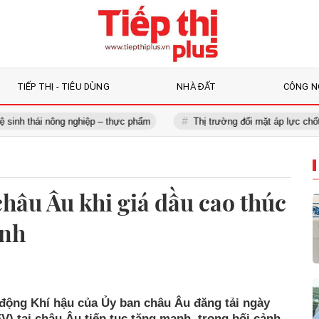
TIẾP THỊ - TIÊU DÙNG
NHÀ ĐẤT
CÔNG N
ái nông nghiệp – thực phẩm
Thị trường đối mặt áp lực chốt lời, nên
châu Âu khi giá dầu cao thúc
anh
động Khí hậu của Ủy ban châu Âu đăng tải ngày
EV) tại châu Âu tiếp tục tăng mạnh, trong bối cảnh