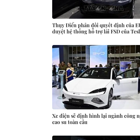
Thụy Điển phản đối quyết định của E
duyệt hệ thống hỗ trợ lái FSD của Tes
Xe điện sẽ định hình lại ngành công 
cao su toàn cầu