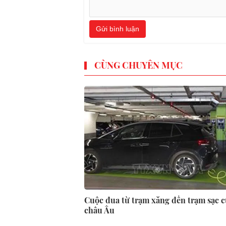
Gửi bình luận
CÙNG CHUYÊN MỤC
Cuộc đua từ trạm xăng đến trạm sạc 
châu Âu