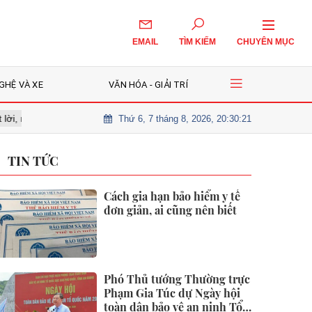
EMAIL
TÌM KIẾM
CHUYÊN MỤC
GHỆ VÀ XE
VĂN HÓA - GIẢI TRÍ
Thứ 6, 7 tháng 8, 2026, 20:30:23
 chờ nhịp điều chỉnh để giải ngân?
Cô gái 26 tuổi tử vong vì nốt ruồi
TIN TỨC
Cách gia hạn bảo hiểm y tế
đơn giản, ai cũng nên biết
Phó Thủ tướng Thường trực
Phạm Gia Túc dự Ngày hội
toàn dân bảo vệ an ninh Tổ