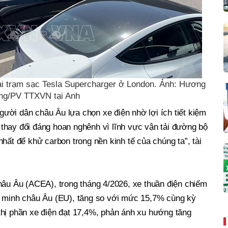
ại trạm sạc Tesla Supercharger ở London. Ảnh: Hương
ng/PV TTXVN tại Anh
người dân châu Âu lựa chọn xe điện nhờ lợi ích tiết kiệm
ự thay đổi đáng hoan nghênh vì lĩnh vực vận tải đường bộ
hất để khử carbon trong nền kinh tế của chúng ta”, tài
hâu Âu (ACEA), trong tháng 4/2026, xe thuần điện chiếm
n minh châu Âu (EU), tăng so với mức 15,7% cùng kỳ
thị phần xe điện đạt 17,4%, phản ánh xu hướng tăng