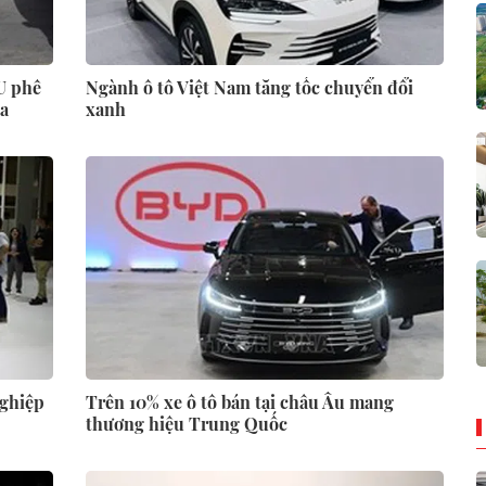
U phê
Ngành ô tô Việt Nam tăng tốc chuyển đổi
la
xanh
nghiệp
Trên 10% xe ô tô bán tại châu Âu mang
thương hiệu Trung Quốc