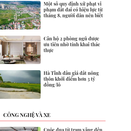
Một số quy định xử phạt vi
phạm đất đai có hiệu lực từ
tháng 8, người dân nên biết
Căn hộ 2 phòng ngủ được
ưu tiên nhờ tính khai thác
thực
Hà Tĩnh đấu giá đất nông
thôn khởi điểm hơn 3 tỷ
đồng/lô
CÔNG NGHỆ VÀ XE
Cuộc đua từ trạm xăng đến