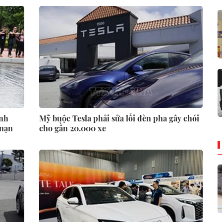
anh
Mỹ buộc Tesla phải sửa lỗi đèn pha gây chói
 nạn
cho gần 20.000 xe