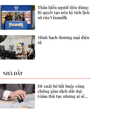
2026
Thấu hiểu người tiêu dùng:
Bí quyết tạo nên kỳ tích lịch
sử của Vinamilk
Minh bạch thương mại điện
tử
NHÀ ĐẤT
Đề xuất bỏ bắt buộc công
chứng giao dịch đất đai:
Giảm thủ tục nhưng ai sẽ
"gác cổng" rủi ro?