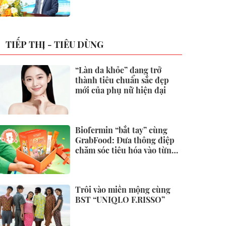
không
TIẾP THỊ - TIÊU DÙNG
“Làn da khỏe” đang trở
thành tiêu chuẩn sắc đẹp
mới của phụ nữ hiện đại
Biofermin “bắt tay” cùng
GrabFood: Đưa thông điệp
chăm sóc tiêu hóa vào từng
đơn hàng
Trôi vào miền mộng cùng
BST “UNIQLO F.RISSO”