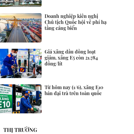
Doanh nghiệp kiến nghị
Chủ tịch Quốc hội về phí hạ
tầng cảng biển
Giá xăng dầu đồng loạt
giảm, xăng E5 còn 21.784
đồng/lít
Từ hôm nay (1/6), xăng E10
bán đại trà trên toàn quốc
THỊ TRƯỜNG