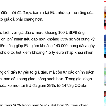
 điện mới đã được bán ra tại EU, nhờ sự mở rộng của
có giá cả phải chăng hơn.
o biết, với giá dầu ở mức khoảng 100 USD/thùng,
m chi phí nhiên liệu cao hơn khoảng 35% so với cùng kỳ
điện cũng giúp EU giảm khoảng 140.000 thùng dầu/ngày,
ho ô tô, tiết kiệm khoảng 4,5 tỷ euro nhập khẩu nhiên
g chỉ đến từ yếu tố giá dầu, mà còn từ các chính sách
h toàn cầu sang giao thông sạch hơn. Trong giai đoạn
h của xe mới tại EU đã giảm 28%, từ 147,3g CO₂/km
ện tăng 26% trong năm 2025, đạt hơn 13 triệu chiếc,