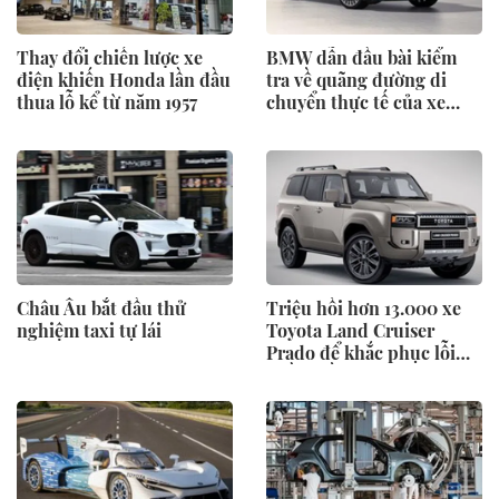
Thay đổi chiến lược xe
BMW dẫn đầu bài kiểm
điện khiến Honda lần đầu
tra về quãng đường di
thua lỗ kể từ năm 1957
chuyển thực tế của xe
điện
Châu Âu bắt đầu thử
Triệu hồi hơn 13.000 xe
nghiệm taxi tự lái
Toyota Land Cruiser
Prado để khắc phục lỗi
phần mềm