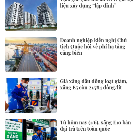
liệu xây dựng “lập đỉnh”
Doanh nghiệp kiến nghị Chủ
tịch Quốc hội về phí hạ tầng
cảng biển
Giá xăng dầu đồng loạt giảm,
xăng E5 còn 21.784 đồng/lít
Từ hôm nay (1/6), xăng E10 bán
đại trà trên toàn quốc