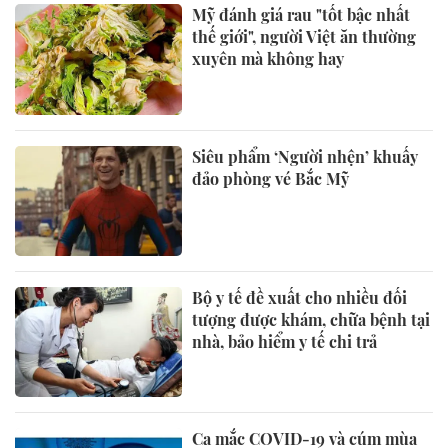
Mỹ đánh giá rau "tốt bậc nhất
thế giới", người Việt ăn thường
xuyên mà không hay
Siêu phẩm ‘Người nhện’ khuấy
đảo phòng vé Bắc Mỹ
Bộ y tế đề xuất cho nhiều đối
tượng được khám, chữa bệnh tại
nhà, bảo hiểm y tế chi trả
Ca mắc COVID-19 và cúm mùa