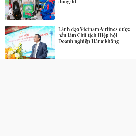
đồng/lít
Lãnh đạo Vietnam Airlines được
bầu làm Chủ tịch Hiệp hội
Doanh nghiệp Hàng không
TIẾP THỊ - TIÊU DÙNG
“Làn da khỏe” đang trở thành
tiêu chuẩn sắc đẹp mới của phụ
nữ hiện đại
Biofermin “bắt tay” cùng