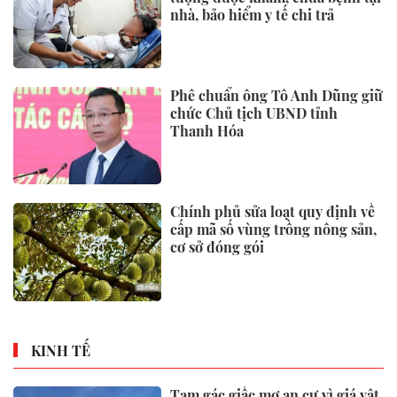
nhà, bảo hiểm y tế chi trả
Phê chuẩn ông Tô Anh Dũng giữ
chức Chủ tịch UBND tỉnh
Thanh Hóa
Chính phủ sửa loạt quy định về
cấp mã số vùng trồng nông sản,
cơ sở đóng gói
KINH TẾ
Tạm gác giấc mơ an cư vì giá vật