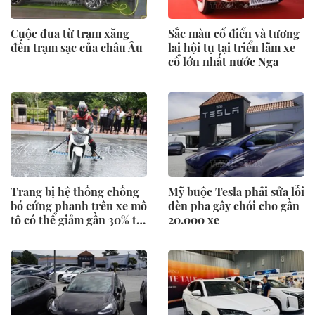
Cuộc đua từ trạm xăng
Sắc màu cổ điển và tương
đến trạm sạc của châu Âu
lai hội tụ tại triển lãm xe
cổ lớn nhất nước Nga
Trang bị hệ thống chống
Mỹ buộc Tesla phải sửa lỗi
bó cứng phanh trên xe mô
đèn pha gây chói cho gần
tô có thể giảm gần 30% tai
20.000 xe
nạn