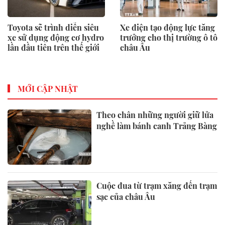
Toyota sẽ trình diễn siêu
Xe điện tạo động lực tăng
xe sử dụng động cơ hydro
trưởng cho thị trường ô tô
lần đầu tiên trên thế giới
châu Âu
MỚI CẬP NHẬT
Theo chân những người giữ lửa
nghề làm bánh canh Trảng Bàng
Cuộc đua từ trạm xăng đến trạm
sạc của châu Âu