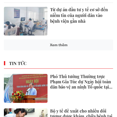
Từ dự án đầu tư y tế cơ sở đến
niềm tin của người dân vào
bệnh viện gần nhà
Xem thêm
TIN TỨC
Phó Thủ tướng Thường trực
Phạm Gia Túc dự Ngày hội toàn
dân bảo vệ an ninh Tổ quốc tại
Đặc khu Phú Quốc
Bộ y tế đề xuất cho nhiều đối
tượng được khám, chữa bệnh tại