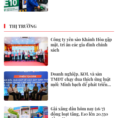
THỊ TRƯỜNG
Công ty yến sào Khánh Hòa gặp
mặt, tri ân các gia đình chính
sách
Doanh nghiệp, KOL và sàn
TMĐT chạy đua thích ứng luật
mới: Minh bạch để phát triển
bền vững
Giá xăng dầu hôm nay (16/7)
đồng loạt tăng, E10 lên 20.550