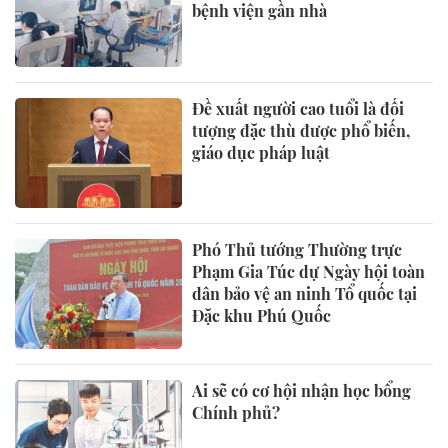
bệnh viện gần nhà
Đề xuất người cao tuổi là đối
tượng đặc thù được phổ biến,
giáo dục pháp luật
Phó Thủ tướng Thường trực
Phạm Gia Túc dự Ngày hội toàn
dân bảo vệ an ninh Tổ quốc tại
Đặc khu Phú Quốc
Ai sẽ có cơ hội nhận học bổng
Chính phủ?