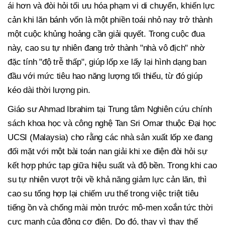
ái hơn và đòi hỏi tối ưu hóa phạm vi di chuyển, khiến lực
cản khi lăn bánh vốn là một phiền toái nhỏ nay trở thành
một cuộc khủng hoảng cần giải quyết. Trong cuộc đua
này, cao su tự nhiên đang trở thành "nhà vô địch" nhờ
đặc tính "độ trễ thấp", giúp lốp xe lấy lại hình dạng ban
đầu với mức tiêu hao năng lượng tối thiểu, từ đó giúp
kéo dài thời lượng pin.
Giáo sư Ahmad Ibrahim tại Trung tâm Nghiên cứu chính
sách khoa học và công nghệ Tan Sri Omar thuộc Đại học
UCSI (Malaysia) cho rằng các nhà sản xuất lốp xe đang
đối mặt với một bài toán nan giải khi xe điện đòi hỏi sự
kết hợp phức tạp giữa hiệu suất và độ bền. Trong khi cao
su tự nhiên vượt trội về khả năng giảm lực cản lăn, thì
cao su tổng hợp lại chiếm ưu thế trong việc triệt tiêu
tiếng ồn và chống mài mòn trước mô-men xoắn tức thời
cực mạnh của động cơ điện. Do đó, thay vì thay thế