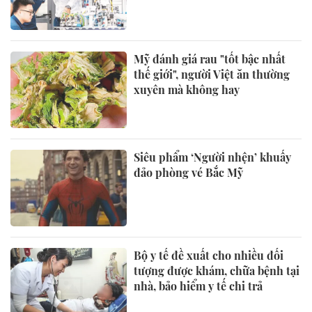
Mỹ đánh giá rau "tốt bậc nhất
thế giới", người Việt ăn thường
xuyên mà không hay
Siêu phẩm ‘Người nhện’ khuấy
đảo phòng vé Bắc Mỹ
Bộ y tế đề xuất cho nhiều đối
tượng được khám, chữa bệnh tại
nhà, bảo hiểm y tế chi trả