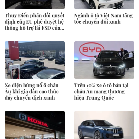
Thụy Điển phản đối quyết
Ngành ô tô Việt Nam tăng
định của EU phê duyệt hệ
tốc chuyển đổi xanh
thống hỗ trợ lái FSD của
Tesla
Xe điện bùng nổ ở châu
Trên 10% xe ô tô bán tại
Âu khi giá dầu cao thúc
châu Âu mang thương
đẩy chuyển dịch xanh
hiệu Trung Quốc