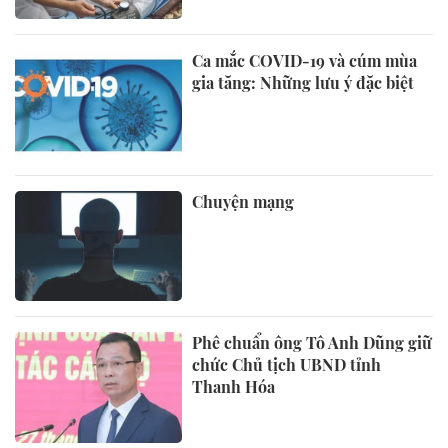
Ca mắc COVID-19 và cúm mùa
gia tăng: Những lưu ý đặc biệt
Chuyện mạng
Phê chuẩn ông Tô Anh Dũng giữ
chức Chủ tịch UBND tỉnh
Thanh Hóa