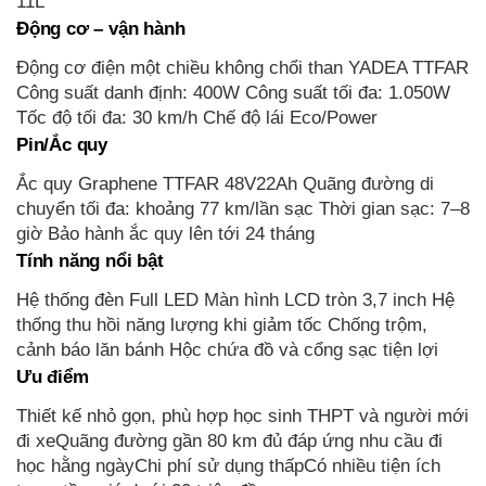
11L
Động cơ – vận hành
Động cơ điện một chiều không chổi than YADEA TTFAR
Công suất danh định: 400W Công suất tối đa: 1.050W
Tốc độ tối đa: 30 km/h Chế độ lái Eco/Power
Pin/Ắc quy
Ắc quy Graphene TTFAR 48V22Ah Quãng đường di
chuyển tối đa: khoảng 77 km/lần sạc Thời gian sạc: 7–8
giờ Bảo hành ắc quy lên tới 24 tháng
Tính năng nổi bật
Hệ thống đèn Full LED Màn hình LCD tròn 3,7 inch Hệ
thống thu hồi năng lượng khi giảm tốc Chống trộm,
cảnh báo lăn bánh Hộc chứa đồ và cổng sạc tiện lợi
Ưu điểm
Thiết kế nhỏ gọn, phù hợp học sinh THPT và người mới
đi xeQuãng đường gần 80 km đủ đáp ứng nhu cầu đi
học hằng ngàyChi phí sử dụng thấpCó nhiều tiện ích