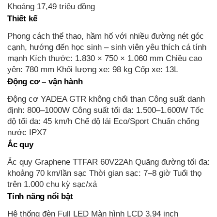
Khoảng 17,49 triệu đồng
Thiết kế
Phong cách thể thao, hầm hố với nhiều đường nét góc
cạnh, hướng đến học sinh – sinh viên yêu thích cá tính
mạnh Kích thước: 1.830 × 750 × 1.060 mm Chiều cao
yên: 780 mm Khối lượng xe: 98 kg Cốp xe: 13L
Động cơ – vận hành
Động cơ YADEA GTR không chổi than Công suất danh
định: 800–1000W Công suất tối đa: 1.500–1.600W Tốc
độ tối đa: 45 km/h Chế độ lái Eco/Sport Chuẩn chống
nước IPX7
Ắc quy
Ắc quy Graphene TTFAR 60V22Ah Quãng đường tối đa:
khoảng 70 km/lần sạc Thời gian sạc: 7–8 giờ Tuổi thọ
trên 1.000 chu kỳ sạc/xả
Tính năng nổi bật
Hệ thống đèn Full LED Màn hình LCD 3,94 inch