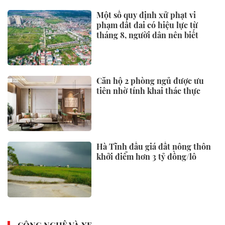
tượng được khám, chữa bệnh tại
nhà, bảo hiểm y tế chi trả
Phê chuẩn ông Tô Anh Dũng giữ
chức Chủ tịch UBND tỉnh
Thanh Hóa
KINH TẾ
Tạm gác giấc mơ an cư vì giá vật
liệu xây dựng “lập đỉnh”