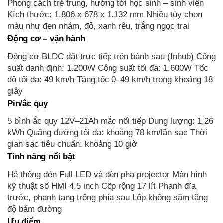
Phong cách trẻ trung, hướng tới học sinh – sinh viên
Kích thước: 1.806 x 678 x 1.132 mm Nhiều tùy chọn
màu như đen nhám, đỏ, xanh rêu, trắng ngọc trai
Động cơ – vận hành
Động cơ BLDC đặt trực tiếp trên bánh sau (Inhub) Công
suất danh định: 1.200W Công suất tối đa: 1.600W Tốc
độ tối đa: 49 km/h Tăng tốc 0–49 km/h trong khoảng 18
giây
Pin/ắc quy
5 bình ắc quy 12V–21Ah mắc nối tiếp Dung lượng: 1,26
kWh Quãng đường tối đa: khoảng 78 km/lần sạc Thời
gian sạc tiêu chuẩn: khoảng 10 giờ
Tính năng nổi bật
Hệ thống đèn Full LED và đèn pha projector Màn hình
kỹ thuật số HMI 4.5 inch Cốp rộng 17 lít Phanh đĩa
trước, phanh tang trống phía sau Lốp không săm tăng
độ bám đường
Ưu điểm