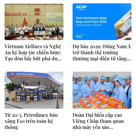
Vietnam Airlines và Nghệ
Dự báo 2029: Đông Nam Á
An ký hợp tác chiến lược:
trở thành thị trường
Tạo đòn bẩy bứt phá du
thương mại điện tử tăng
lịch, giao thương
trưởng nhanh thứ 2 thế
giới
Từ 20/5, Petrolimex bán
Đoàn Đại biểu cấp cao
xăng E10 trên toàn hệ
Viêng Chăn tham quan
thống
nhà máy yến sào
SANVINEST Khánh Hòa