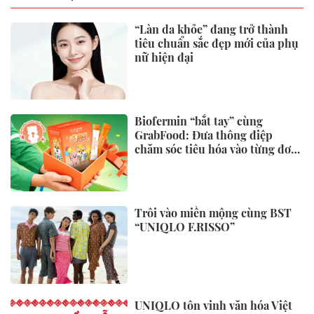
Cuộc đua từ trạm xăng đến trạm
sạc của châu Âu
Gia Lai rực sáng trong đêm hội
tinh hoa võ cổ truyền Việt Nam
Dự báo thời tiết 3/8/2026: Miền
Bắc liên tiếp đón mưa rất to,
cảnh báo thời tiết cực đoan