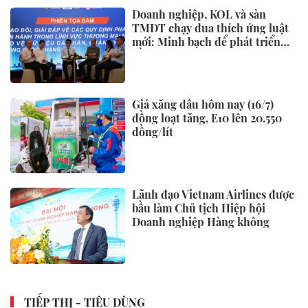
khối ngoại mua ròng trên 1.000
tỷ đồng
Mở tuyến du lịch đường sắt chất
lượng cao kết nối Huế - Phong
Nha
Nhiều chỉ tiêu kinh tế 7 tháng
đạt kết quả tích cực, tiếp tục
ứng phó áp lực lạm phát
Theo chân những người giữ lửa
nghề làm bánh canh Trảng Bàng