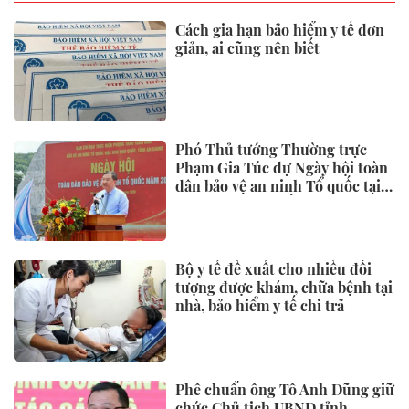
Mở tuyến du lịch đường sắt chất
lượng cao kết nối Huế - Phong
Nha
Nhiều chỉ tiêu kinh tế 7 tháng
đạt kết quả tích cực, tiếp tục
ứng phó áp lực lạm phát
Theo chân những người giữ lửa
nghề làm bánh canh Trảng Bàng