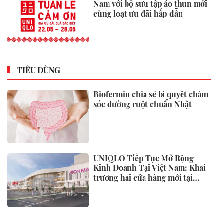
Sáng nay, khai mạc Kỳ họp
không thường lệ thứ Nhất, Quốc
hội khoá XVI
Đề xuất người cao tuổi là đối
tượng đặc thù được phổ biến,
giáo dục pháp luật
Phó Thủ tướng Thường trực
Phạm Gia Túc dự Ngày hội toàn
dân bảo vệ an ninh Tổ quốc tại
Đặc khu Phú Quốc