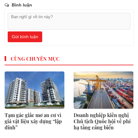
Bình luận
Gửi bình luận
CÙNG CHUYÊN MỤC
Tạm gác giấc mơ an cư vì
Doanh nghiệp kiến nghị
giá vật liệu xây dựng “lập
Chủ tịch Quốc hội về phí
đỉnh”
hạ tầng cảng biển