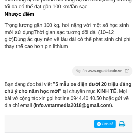
tối đa có thể đạt gần 100 km/lần sạc
Nhược điểm
Trọng lượng gần 100 kg, hơi nặng với một số học sinh
mới sử dụngThời gian sạc tương đối dài (10–12
giờ)Dùng ắc quy nên về lâu dài có thể phát sinh chi phí
thay thế cao hơn pin lithium
Nguồn
www.nguoiduatin.vn
Bạn đang đọc bài viết
"5 mẫu xe điện dưới 20 triệu đáng
chú ý cho năm học mới"
tại chuyên mục
KINH TẾ
. Mọi
bài vở cộng tác xin gọi hotline 0944.40.40.50
hoặc gửi về
địa chỉ email
(
info.vstarmedia2018@gmail.com
).
Chia sẻ