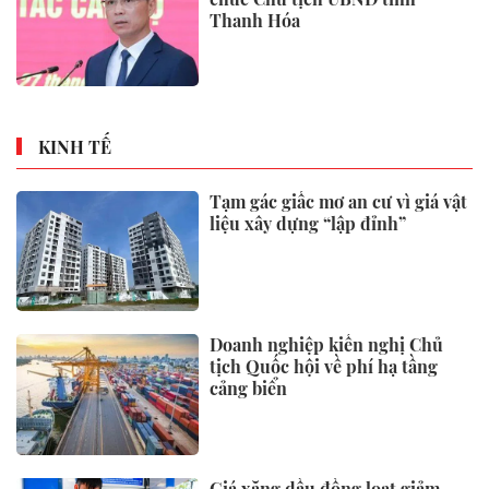
Cuộc đua từ trạm xăng đến trạm
sạc của châu Âu
Gia Lai rực sáng trong đêm hội
tinh hoa võ cổ truyền Việt Nam
Dự báo thời tiết 3/8/2026: Miền
Bắc liên tiếp đón mưa rất to,
cảnh báo thời tiết cực đoan