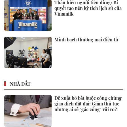
Xem thêm
TIN TỨC
Cách gia hạn bảo hiểm y tế đơn
giản, ai cũng nên biết
Phó Thủ tướng Thường trực
Phạm Gia Túc dự Ngày hội toàn
dân bảo vệ an ninh Tổ quốc tại
Đặc khu Phú Quốc
Bộ y tế đề xuất cho nhiều đối