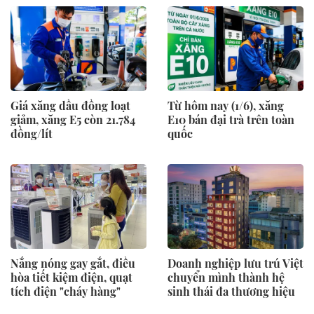
Giá xăng dầu đồng loạt
Từ hôm nay (1/6), xăng
giảm, xăng E5 còn 21.784
E10 bán đại trà trên toàn
đồng/lít
quốc
Nắng nóng gay gắt, điều
Doanh nghiệp lưu trú Việt
hòa tiết kiệm điện, quạt
chuyển mình thành hệ
tích điện "cháy hàng"
sinh thái đa thương hiệu