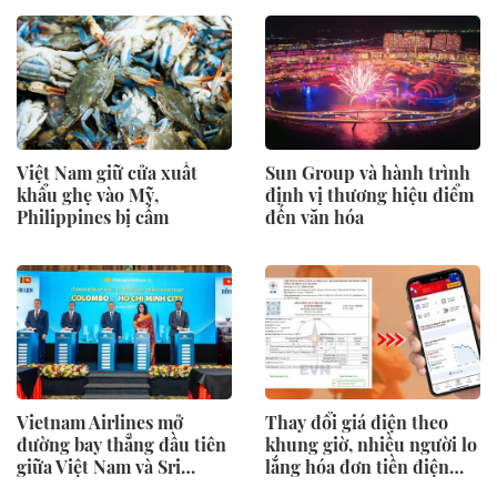
Việt Nam giữ cửa xuất
Sun Group và hành trình
khẩu ghẹ vào Mỹ,
định vị thương hiệu điểm
Philippines bị cấm
đến văn hóa
Vietnam Airlines mở
Thay đổi giá điện theo
đường bay thẳng đầu tiên
khung giờ, nhiều người lo
giữa Việt Nam và Sri
lắng hóa đơn tiền điện
Lanka
tăng cao