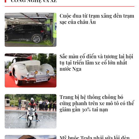
Doanh nghiệp kiến nghị Chủ
tịch Quốc hội về phí hạ tầng
cảng biển
Giá xăng dầu đồng loạt giảm,
xăng E5 còn 21.784 đồng/lít
Từ hôm nay (1/6), xăng E10 bán
đại trà trên toàn quốc
THỊ TRƯỜNG