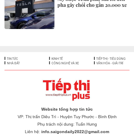
Công ty yến sào Khánh Hòa gặp
mặt, tri ân các gia đình chính
sách
Doanh nghiệp, KOL và sàn
TMĐT chạy đua thích ứng luật
mới: Minh bạch để phát triển
bền vững
Giá xăng dầu hôm nay (16/7)
đồng loạt tăng, E10 lên 20.550
đồng/lít
Lãnh đạo Vietnam Airlines được
bầu làm Chủ tịch Hiệp hội