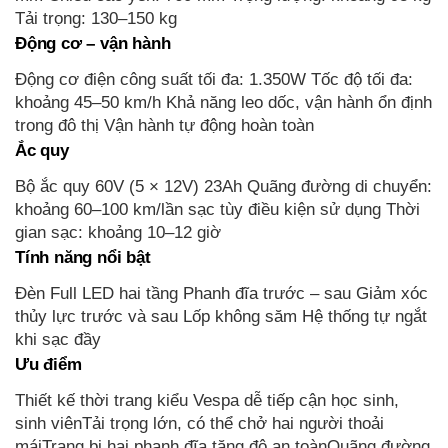
Tải trọng: 130–150 kg
Động cơ – vận hành
Động cơ điện công suất tối đa: 1.350W Tốc độ tối đa:
khoảng 45–50 km/h Khả năng leo dốc, vận hành ổn định
trong đô thị Vận hành tự động hoàn toàn
Ắc quy
Bộ ắc quy 60V (5 × 12V) 23Ah Quãng đường di chuyển:
khoảng 60–100 km/lần sạc tùy điều kiện sử dụng Thời
gian sạc: khoảng 10–12 giờ
Tính năng nổi bật
Đèn Full LED hai tầng Phanh đĩa trước – sau Giảm xóc
thủy lực trước và sau Lốp không săm Hệ thống tự ngắt
khi sạc đầy
Ưu điểm
Thiết kế thời trang kiểu Vespa dễ tiếp cận học sinh,
sinh viênTải trọng lớn, có thể chở hai người thoải
máiTrang bị hai phanh đĩa tăng độ an toànQuãng đường