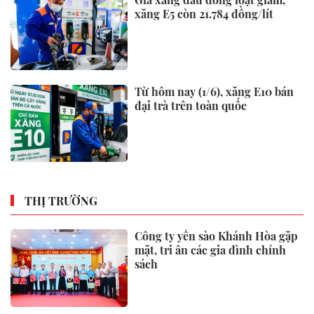
Sáng nay, khai mạc Kỳ họp
không thường lệ thứ Nhất, Quốc
hội khoá XVI
Đề xuất người cao tuổi là đối
tượng đặc thù được phổ biến,
giáo dục pháp luật
Phó Thủ tướng Thường trực
Phạm Gia Túc dự Ngày hội toàn
dân bảo vệ an ninh Tổ quốc tại
Đặc khu Phú Quốc
VN-Index tăng hơn 27 điểm,