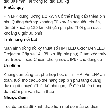
đa: 39 km/h Tải trọng tối đa: 130 kg
Pin/ắc quy
Pin LFP dung lượng 1,2 kWh Có thể nâng cấp thêm pin
phụ Quãng đường: khoảng 70 km/lần sạc tiêu chuẩn,
lên tới khoảng 135 km khi gắn pin phụ Thời gian sạc:
khoảng 6 giờ 30 phút
Tính năng nổi bật
Màn hình đồng hồ kỹ thuật số HMI LED Color Đèn LED
Projector Cốp xe 14L (8L khi lắp pin phụ) Giảm xóc thủy
lực trước – sau Chuẩn chống nước IP67 cho động cơ
Ưu điểm
Không cần bằng lái, phù hợp học sinh THPTPin LFP an
toàn, tuổi thọ caoCó thể nâng cấp pin phụ tăng quãng
đường di chuyểnThiết kế nhỏ gọn, dễ điều khiển trong
đô thịChi phí vận hành thấp
Nhược điểm
Tốc độ tối đa 39 km/h thấp hơn một số mẫu xe điện