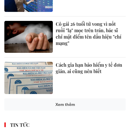
Cô gái 26 tuổi tử vong vì nốt
ruồi "lạ" mọc trên trán, bác sĩ
chỉ mặt điểm tên dấu hiệu "chí
mạng"
Cách gia hạn bảo hiểm y tế đơn
giản, ai cũng nên biết
VN-Index tăng hơn 27 điểm,
khối ngoại mua ròng trên 1.000
tỷ đồng