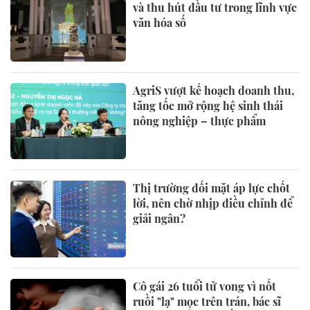
và thu hút đầu tư trong lĩnh vực
văn hóa số
AgriS vượt kế hoạch doanh thu,
tăng tốc mở rộng hệ sinh thái
nông nghiệp – thực phẩm
Thị trường đối mặt áp lực chốt
lời, nên chờ nhịp điều chỉnh để
giải ngân?
Cô gái 26 tuổi tử vong vì nốt
ruồi "lạ" mọc trên trán, bác sĩ