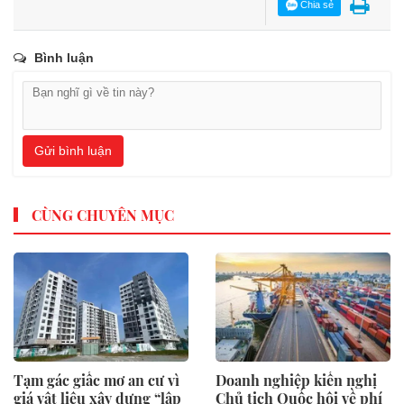
Chia sẻ
Bình luận
Gửi bình luận
CÙNG CHUYÊN MỤC
Tạm gác giấc mơ an cư vì
Doanh nghiệp kiến nghị
giá vật liệu xây dựng “lập
Chủ tịch Quốc hội về phí