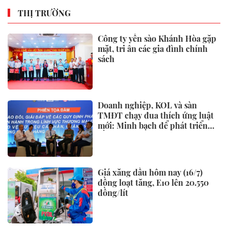
THỊ TRƯỜNG
Công ty yến sào Khánh Hòa gặp
mặt, tri ân các gia đình chính
sách
Doanh nghiệp, KOL và sàn
TMĐT chạy đua thích ứng luật
mới: Minh bạch để phát triển
bền vững
Giá xăng dầu hôm nay (16/7)
đồng loạt tăng, E10 lên 20.550
đồng/lít