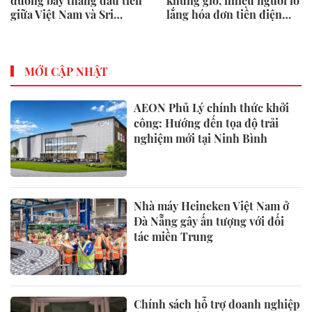
đường bay thẳng đầu tiên
khung giờ, nhiều người lo
giữa Việt Nam và Sri
lắng hóa đơn tiền điện
Lanka
tăng cao
MỚI CẬP NHẬT
AEON Phủ Lý chính thức khởi
công: Hướng đến tọa độ trải
nghiệm mới tại Ninh Bình
Nhà máy Heineken Việt Nam ở
Đà Nẵng gây ấn tượng với đối
tác miền Trung
Chính sách hỗ trợ doanh nghiệp