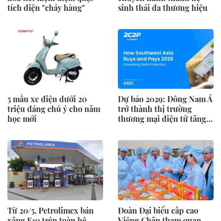
tích điện "cháy hàng"
sinh thái đa thương hiệu
5 mẫu xe điện dưới 20
Dự báo 2029: Đông Nam Á
triệu đáng chú ý cho năm
trở thành thị trường
học mới
thương mại điện tử tăng
trưởng nhanh thứ 2 thế
giới
Từ 20/5, Petrolimex bán
Đoàn Đại biểu cấp cao
xăng E10 trên toàn hệ
Viêng Chăn tham quan