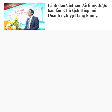
Lãnh đạo Vietnam Airlines được
bầu làm Chủ tịch Hiệp hội
Doanh nghiệp Hàng không
TIẾP THỊ - TIÊU DÙNG
“Làn da khỏe” đang trở thành
tiêu chuẩn sắc đẹp mới của phụ
nữ hiện đại
Biofermin “bắt tay” cùng
GrabFood: Đưa thông điệp
chăm sóc tiêu hóa vào từng đơn
hàng