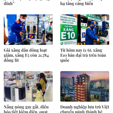
đỉnh”
hạ tầng cảng biển
Giá xăng dầu đồng loạt
Từ hôm nay (1/6), xăng
giảm, xăng E5 còn 21.784
E10 bán đại trà trên toàn
đồng/lít
quốc
Nắng nóng gay gắt, điều
Doanh nghiệp lưu trú Việt
hòa tiết kiệm điện, quạt
chuyển mình thành hệ