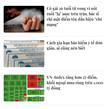
Cô gái 26 tuổi tử vong vì nốt
ruồi "lạ" mọc trên trán, bác sĩ
chỉ mặt điểm tên dấu hiệu "chí
mạng"
Cách gia hạn bảo hiểm y tế đơn
giản, ai cũng nên biết
VN-Index tăng hơn 27 điểm,
khối ngoại mua ròng trên 1.000
tỷ đồng