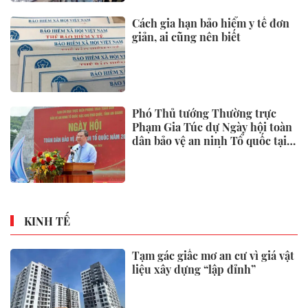
Cách gia hạn bảo hiểm y tế đơn
giản, ai cũng nên biết
Phó Thủ tướng Thường trực
Phạm Gia Túc dự Ngày hội toàn
dân bảo vệ an ninh Tổ quốc tại
Đặc khu Phú Quốc
KINH TẾ
Tạm gác giấc mơ an cư vì giá vật
liệu xây dựng “lập đỉnh”