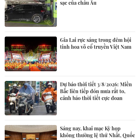
sạc của châu Âu
Gia Lai rực sáng trong đêm hội
tinh hoa võ cổ truyền Việt Nam
Dự báo thời tiết 3/8/2026: Miền
Bắc liên tiếp đón mưa rất to,
cảnh báo thời tiết cực đoan
Sáng nay, khai mạc Kỳ họp
không thường lệ thứ Nhất, Quốc