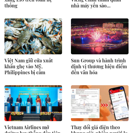
thống
nhà máy yến sào
SANVINEST Khánh Hòa
Việt Nam giữ cửa xuất
Sun Group và hành trình
khẩu ghẹ vào Mỹ,
định vị thương hiệu điểm
Philippines bị cấm
đến văn hóa
Vietnam Airlines mở
Thay đổi giá điện theo