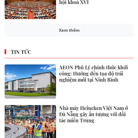
hội khoá XVI
Xem thêm
TIN TỨC
AEON Phủ Lý chính thức khởi
công: Hướng đến tọa độ trải
nghiệm mới tại Ninh Bình
Nhà máy Heineken Việt Nam ở
Đà Nẵng gây ấn tượng với đối
tác miền Trung