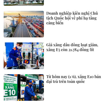
Doanh nghiệp kiến nghị Chủ
tịch Quốc hội về phí hạ tầng
cảng biển
Giá xăng dầu đồng loạt giảm,
xăng E5 còn 21.784 đồng/lít
Từ hôm nay (1/6), xăng E10 bán
đại trà trên toàn quốc