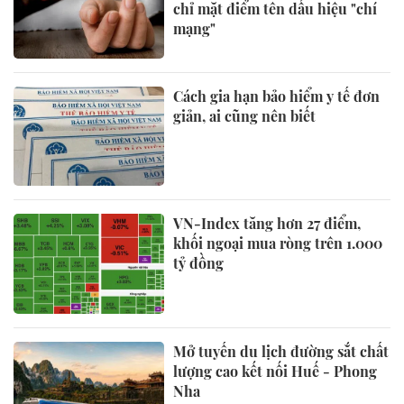
chỉ mặt điểm tên dấu hiệu "chí
mạng"
Cách gia hạn bảo hiểm y tế đơn
giản, ai cũng nên biết
VN-Index tăng hơn 27 điểm,
khối ngoại mua ròng trên 1.000
tỷ đồng
Mở tuyến du lịch đường sắt chất
lượng cao kết nối Huế - Phong
Nha