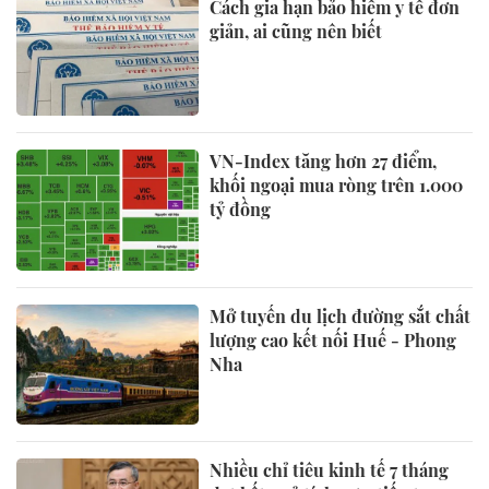
Cách gia hạn bảo hiểm y tế đơn
giản, ai cũng nên biết
VN-Index tăng hơn 27 điểm,
khối ngoại mua ròng trên 1.000
tỷ đồng
Mở tuyến du lịch đường sắt chất
lượng cao kết nối Huế - Phong
Nha
Nhiều chỉ tiêu kinh tế 7 tháng