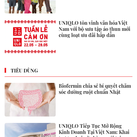
UNIQLO tôn vinh văn hóa Việt
Nam với bộ sưu tập áo thun mới
cùng loạt ưu đãi hấp dẫn
TIÊU DÙNG
Biofermin chia sẻ bí quyết chăm
sóc đường ruột chuẩn Nhật
UNIQLO Tiếp Tục Mở Rộng
Kinh Doanh Tại Việt Nam: Khai