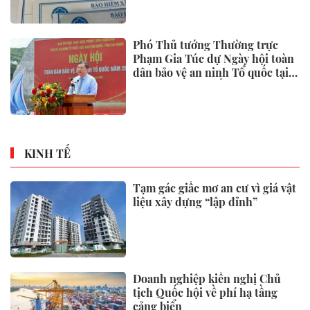
Phó Thủ tướng Thường trực
Phạm Gia Túc dự Ngày hội toàn
dân bảo vệ an ninh Tổ quốc tại
Đặc khu Phú Quốc
KINH TẾ
Tạm gác giấc mơ an cư vì giá vật
liệu xây dựng “lập đỉnh”
Doanh nghiệp kiến nghị Chủ
tịch Quốc hội về phí hạ tầng
cảng biển