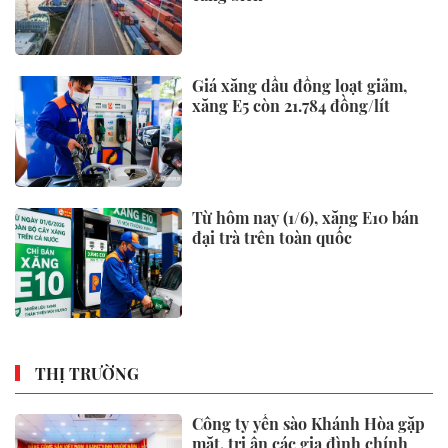
Giá xăng dầu đồng loạt giảm,
xăng E5 còn 21.784 đồng/lít
Từ hôm nay (1/6), xăng E10 bán
đại trà trên toàn quốc
THỊ TRƯỜNG
Công ty yến sào Khánh Hòa gặp
mặt, tri ân các gia đình chính