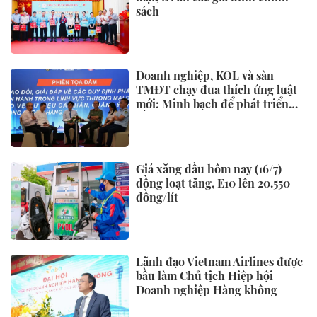
sách
Doanh nghiệp, KOL và sàn
TMĐT chạy đua thích ứng luật
mới: Minh bạch để phát triển
bền vững
Giá xăng dầu hôm nay (16/7)
đồng loạt tăng, E10 lên 20.550
đồng/lít
Lãnh đạo Vietnam Airlines được
bầu làm Chủ tịch Hiệp hội
Doanh nghiệp Hàng không