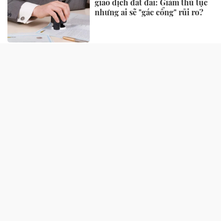
giao dịch đất đai: Giảm thủ tục
nhưng ai sẽ "gác cổng" rủi ro?
Một số quy định xử phạt vi
phạm đất đai có hiệu lực từ
tháng 8, người dân nên biết
Căn hộ 2 phòng ngủ được ưu
tiên nhờ tính khai thác thực
Hà Tĩnh đấu giá đất nông thôn
khởi điểm hơn 3 tỷ đồng/lô