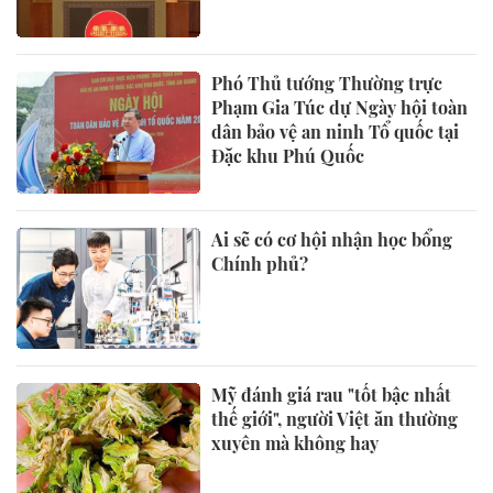
Phó Thủ tướng Thường trực
Phạm Gia Túc dự Ngày hội toàn
dân bảo vệ an ninh Tổ quốc tại
Đặc khu Phú Quốc
Ai sẽ có cơ hội nhận học bổng
Chính phủ?
Mỹ đánh giá rau "tốt bậc nhất
thế giới", người Việt ăn thường
xuyên mà không hay