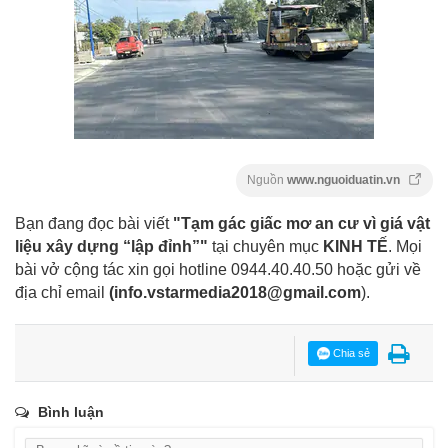
Nguồn
www.nguoiduatin.vn
Bạn đang đọc bài viết
"Tạm gác giấc mơ an cư vì giá vật
liệu xây dựng “lập đỉnh”"
tại chuyên mục
KINH TẾ
. Mọi
bài vở cộng tác xin gọi hotline 0944.40.40.50
hoặc gửi về
địa chỉ email
(
info.vstarmedia2018@gmail.com
).
Chia sẻ
Bình luận