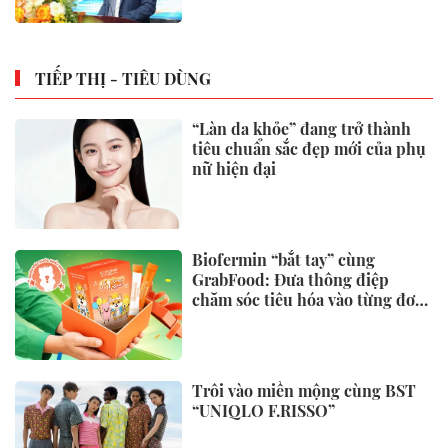
TIẾP THỊ - TIÊU DÙNG
“Làn da khỏe” đang trở thành
tiêu chuẩn sắc đẹp mới của phụ
nữ hiện đại
Biofermin “bắt tay” cùng
GrabFood: Đưa thông điệp
chăm sóc tiêu hóa vào từng đơn
hàng
Trôi vào miền mộng cùng BST
“UNIQLO F.RISSO”