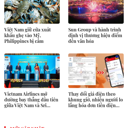
Việt Nam giữ cửa xuất
Sun Group và hành trình
khẩu ghẹ vào Mỹ,
định vị thương hiệu điểm
Philippines bị cấm
đến văn hóa
Vietnam Airlines mở
Thay đổi giá điện theo
đường bay thẳng đầu tiên
khung giờ, nhiều người lo
giữa Việt Nam và Sri
lắng hóa đơn tiền điện
Lanka
tăng cao