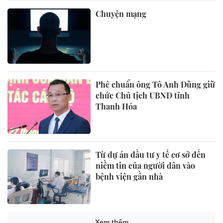
Chuyện mạng
Phê chuẩn ông Tô Anh Dũng giữ
chức Chủ tịch UBND tỉnh
Thanh Hóa
Từ dự án đầu tư y tế cơ sở đến
niềm tin của người dân vào
bệnh viện gần nhà
Xem thêm