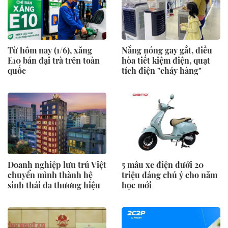
Từ hôm nay (1/6), xăng
Nắng nóng gay gắt, điều
E10 bán đại trà trên toàn
hòa tiết kiệm điện, quạt
quốc
tích điện "cháy hàng"
Doanh nghiệp lưu trú Việt
5 mẫu xe điện dưới 20
chuyển mình thành hệ
triệu đáng chú ý cho năm
sinh thái đa thương hiệu
học mới