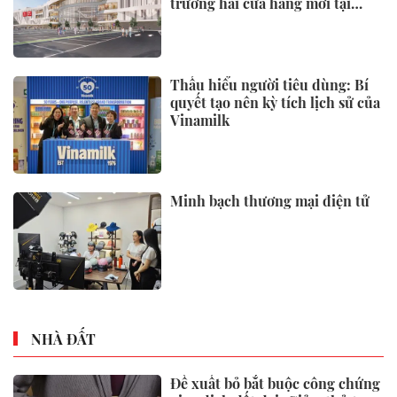
trương hai cửa hàng mới tại
Thanh Hóa và Hạ Long vào mùa
Thu Đông 2026
Thấu hiểu người tiêu dùng: Bí
quyết tạo nên kỳ tích lịch sử của
Vinamilk
Minh bạch thương mại điện tử
NHÀ ĐẤT
Đề xuất bỏ bắt buộc công chứng