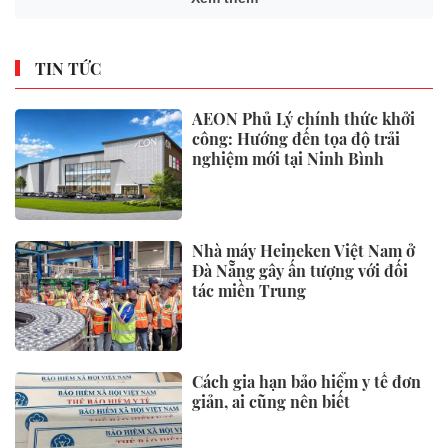
TIN TỨC
AEON Phủ Lý chính thức khởi
công: Hướng đến tọa độ trải
nghiệm mới tại Ninh Bình
Nhà máy Heineken Việt Nam ở
Đà Nẵng gây ấn tượng với đối
tác miền Trung
Cách gia hạn bảo hiểm y tế đơn
giản, ai cũng nên biết