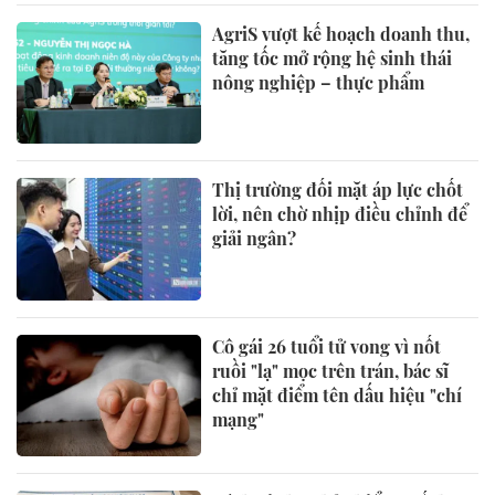
AgriS vượt kế hoạch doanh thu,
tăng tốc mở rộng hệ sinh thái
nông nghiệp – thực phẩm
Thị trường đối mặt áp lực chốt
lời, nên chờ nhịp điều chỉnh để
giải ngân?
Cô gái 26 tuổi tử vong vì nốt
ruồi "lạ" mọc trên trán, bác sĩ
chỉ mặt điểm tên dấu hiệu "chí
mạng"