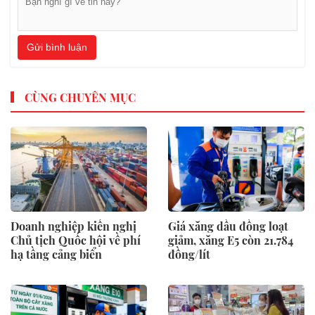
Gửi bình luận
CÙNG CHUYÊN MỤC
Doanh nghiệp kiến nghị
Giá xăng dầu đồng loạt
Chủ tịch Quốc hội về phí
giảm, xăng E5 còn 21.784
hạ tầng cảng biển
đồng/lít