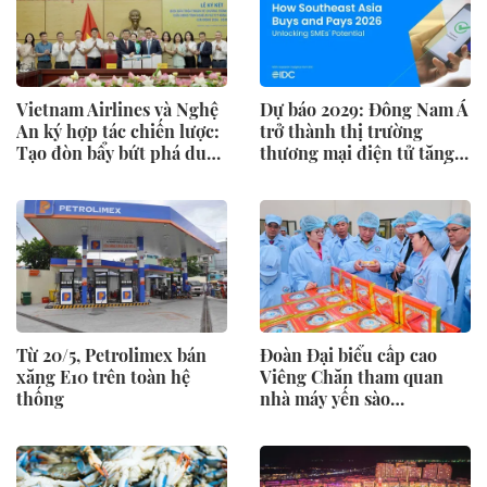
Vietnam Airlines và Nghệ
Dự báo 2029: Đông Nam Á
An ký hợp tác chiến lược:
trở thành thị trường
Tạo đòn bẩy bứt phá du
thương mại điện tử tăng
lịch, giao thương
trưởng nhanh thứ 2 thế
giới
Từ 20/5, Petrolimex bán
Đoàn Đại biểu cấp cao
xăng E10 trên toàn hệ
Viêng Chăn tham quan
thống
nhà máy yến sào
SANVINEST Khánh Hòa