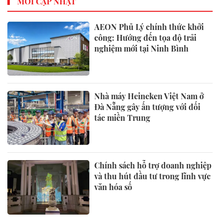
MỚI CẬP NHẬT
AEON Phủ Lý chính thức khởi
công: Hướng đến tọa độ trải
nghiệm mới tại Ninh Bình
Nhà máy Heineken Việt Nam ở
Đà Nẵng gây ấn tượng với đối
tác miền Trung
Chính sách hỗ trợ doanh nghiệp
và thu hút đầu tư trong lĩnh vực
văn hóa số