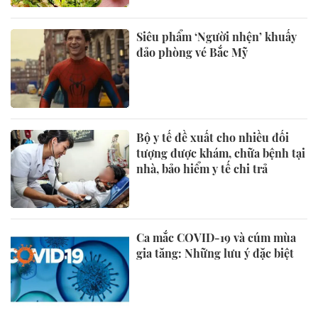
Siêu phẩm ‘Người nhện’ khuấy
đảo phòng vé Bắc Mỹ
Bộ y tế đề xuất cho nhiều đối
tượng được khám, chữa bệnh tại
nhà, bảo hiểm y tế chi trả
Ca mắc COVID-19 và cúm mùa
gia tăng: Những lưu ý đặc biệt