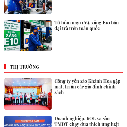
Từ hôm nay (1/6), xăng E10 bán
đại trà trên toàn quốc
THỊ TRƯỜNG
Công ty yến sào Khánh Hòa gặp
mặt, tri ân các gia đình chính
sách
Doanh nghiệp, KOL và sàn
TMĐT chạy đua thích ứng luật