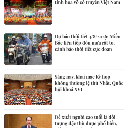
tinh hoa võ cổ truyền Việt Nam
Dự báo thời tiết 3/8/2026: Miền
Bắc liên tiếp đón mưa rất to,
cảnh báo thời tiết cực đoan
Sáng nay, khai mạc Kỳ họp
không thường lệ thứ Nhất, Quốc
hội khoá XVI
Đề xuất người cao tuổi là đối
tượng đặc thù được phổ biến,