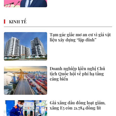
KINH TẾ
Tạm gác giấc mơ an cư vì giá vật
liệu xây dựng “lập đỉnh”
Doanh nghiệp kiến nghị Chủ
tịch Quốc hội về phí hạ tầng
cảng biển
Giá xăng dầu đồng loạt giảm,
xăng E5 còn 21.784 đồng/lít