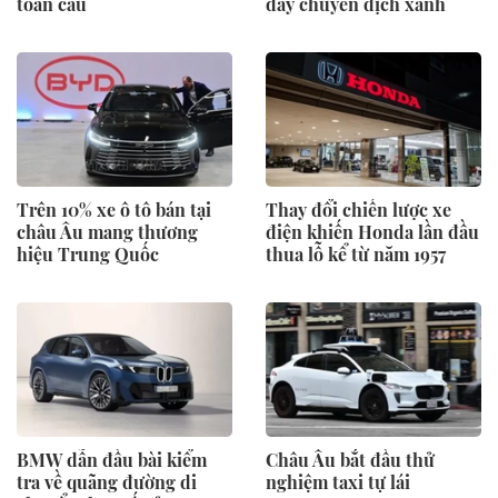
toàn cầu
đẩy chuyển dịch xanh
Trên 10% xe ô tô bán tại
Thay đổi chiến lược xe
châu Âu mang thương
điện khiến Honda lần đầu
hiệu Trung Quốc
thua lỗ kể từ năm 1957
BMW dẫn đầu bài kiểm
Châu Âu bắt đầu thử
tra về quãng đường di
nghiệm taxi tự lái