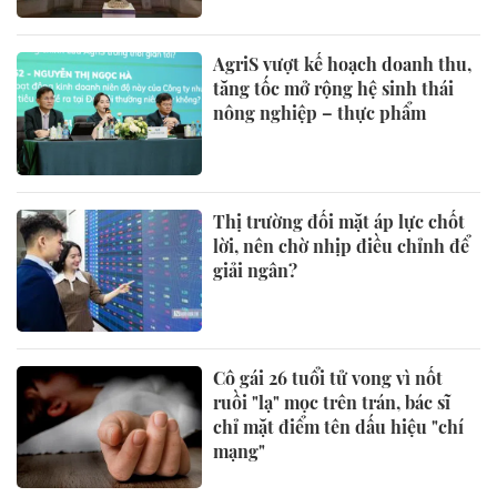
AgriS vượt kế hoạch doanh thu,
tăng tốc mở rộng hệ sinh thái
nông nghiệp – thực phẩm
Thị trường đối mặt áp lực chốt
lời, nên chờ nhịp điều chỉnh để
giải ngân?
Cô gái 26 tuổi tử vong vì nốt
ruồi "lạ" mọc trên trán, bác sĩ
chỉ mặt điểm tên dấu hiệu "chí
mạng"