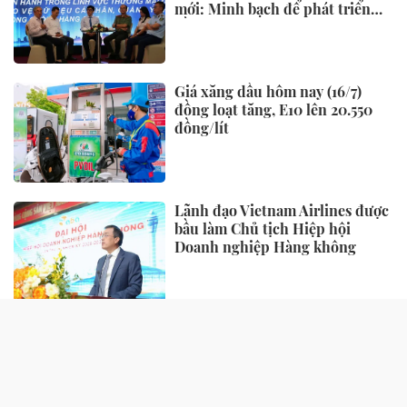
mới: Minh bạch để phát triển
bền vững
Giá xăng dầu hôm nay (16/7)
đồng loạt tăng, E10 lên 20.550
đồng/lít
Lãnh đạo Vietnam Airlines được
bầu làm Chủ tịch Hiệp hội
Doanh nghiệp Hàng không
TIẾP THỊ - TIÊU DÙNG
“Làn da khỏe” đang trở thành