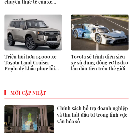
chuyển thực tế của xe
điện
Triệu hồi hơn 13.000 xe
Toyota sẽ trình diễn siêu
Toyota Land Cruiser
xe sử dụng động cơ hydro
Prado để khắc phục lỗi
lần đầu tiên trên thế giới
phần mềm
MỚI CẬP NHẬT
Chính sách hỗ trợ doanh nghiệp
và thu hút đầu tư trong lĩnh vực
văn hóa số