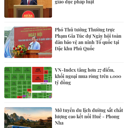
giáo dục pháp luật
Phó Thủ tướng Thường trực
Phạm Gia Túc dự Ngày hội toàn
dân bảo vệ an ninh Tổ quốc tại
Đặc khu Phú Quốc
VN-Index tăng hơn 27 điểm,
khối ngoại mua ròng trên 1.000
tỷ đồng
Mở tuyến du lịch đường sắt chất
lượng cao kết nối Huế - Phong
Nha