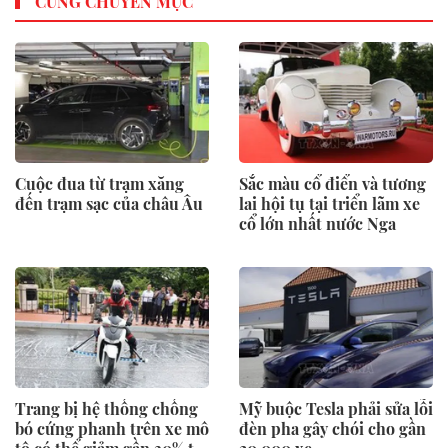
CÙNG CHUYÊN MỤC
Cuộc đua từ trạm xăng
Sắc màu cổ điển và tương
đến trạm sạc của châu Âu
lai hội tụ tại triển lãm xe
cổ lớn nhất nước Nga
Trang bị hệ thống chống
Mỹ buộc Tesla phải sửa lỗi
bó cứng phanh trên xe mô
đèn pha gây chói cho gần