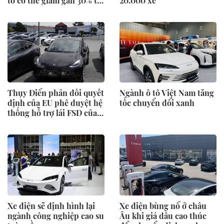
tô có thể giảm gần 30% tai
20.000 xe
nạn
Thụy Điển phản đối quyết
Ngành ô tô Việt Nam tăng
định của EU phê duyệt hệ
tốc chuyển đổi xanh
thống hỗ trợ lái FSD của
Tesla
Xe điện sẽ định hình lại
Xe điện bùng nổ ở châu
ngành công nghiệp cao su
Âu khi giá dầu cao thúc