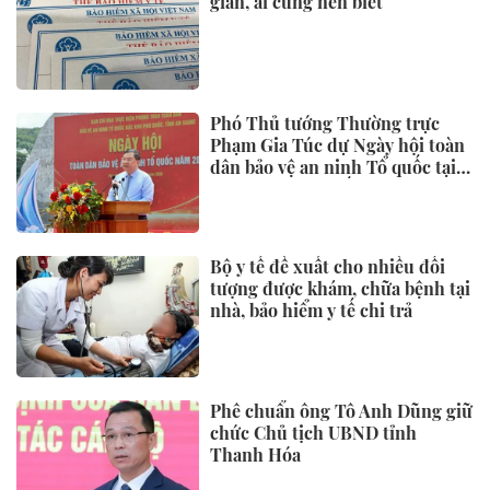
giản, ai cũng nên biết
Phó Thủ tướng Thường trực
Phạm Gia Túc dự Ngày hội toàn
dân bảo vệ an ninh Tổ quốc tại
Đặc khu Phú Quốc
Bộ y tế đề xuất cho nhiều đối
tượng được khám, chữa bệnh tại
nhà, bảo hiểm y tế chi trả
Phê chuẩn ông Tô Anh Dũng giữ
chức Chủ tịch UBND tỉnh
Thanh Hóa