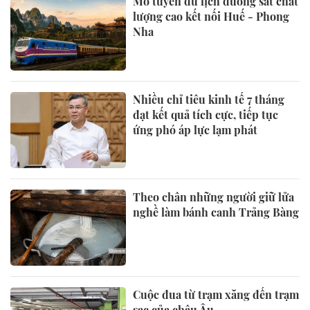
Mở tuyến du lịch đường sắt chất
lượng cao kết nối Huế - Phong
Nha
Nhiều chỉ tiêu kinh tế 7 tháng
đạt kết quả tích cực, tiếp tục
ứng phó áp lực lạm phát
Theo chân những người giữ lửa
nghề làm bánh canh Trảng Bàng
Cuộc đua từ trạm xăng đến trạm
sạc của châu Âu