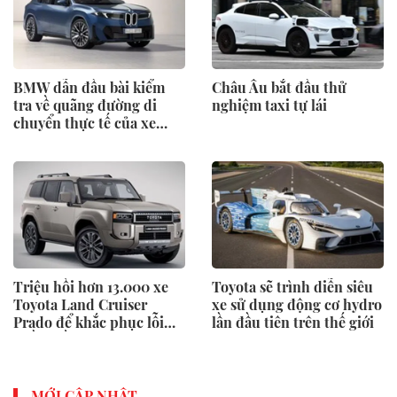
BMW dẫn đầu bài kiểm
Châu Âu bắt đầu thử
tra về quãng đường di
nghiệm taxi tự lái
chuyển thực tế của xe
điện
Triệu hồi hơn 13.000 xe
Toyota sẽ trình diễn siêu
Toyota Land Cruiser
xe sử dụng động cơ hydro
Prado để khắc phục lỗi
lần đầu tiên trên thế giới
phần mềm
MỚI CẬP NHẬT