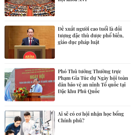
Đề xuất người cao tuổi là đối
tượng đặc thù được phổ biến,
giáo dục pháp luật
Phó Thủ tướng Thường trực
Phạm Gia Túc dự Ngày hội toàn
dân bảo vệ an ninh Tổ quốc tại
Đặc khu Phú Quốc
Ai sẽ có cơ hội nhận học bổng
Chính phủ?