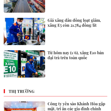
Giá xăng dầu đồng loạt giảm,
xăng E5 còn 21.784 đồng/lít
Từ hôm nay (1/6), xăng E10 bán
đại trà trên toàn quốc
THỊ TRƯỜNG
Công ty yến sào Khánh Hòa gặp
mặt, tri ân các gia đình chính