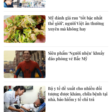
Mỹ đánh giá rau "tốt bậc nhất
thế giới", người Việt ăn thường
xuyên mà không hay
Siêu phẩm ‘Người nhện’ khuấy
đảo phòng vé Bắc Mỹ
Bộ y tế đề xuất cho nhiều đối
tượng được khám, chữa bệnh tại
nhà, bảo hiểm y tế chi trả