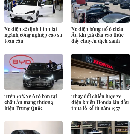
Xe điện sẽ định hình lại
Xe điện bùng nổ ở châu
ngành công nghiệp cao su
Âu khi giá dầu cao thúc
toàn cầu
đẩy chuyển dịch xanh
Trên 10% xe ô tô bán tại
Thay đổi chiến lược xe
châu Âu mang thương
điện khiến Honda lần đầu
hiệu Trung Quốc
thua lỗ kể từ năm 1957