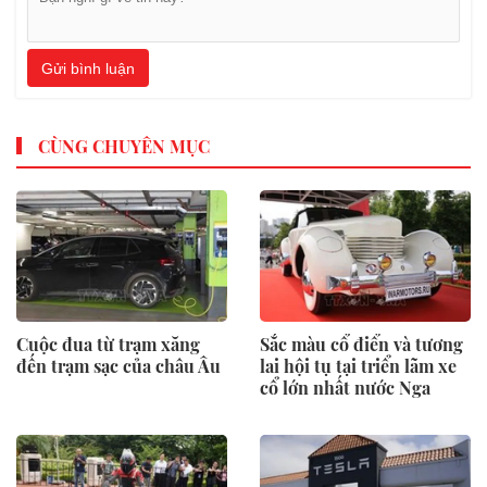
Gửi bình luận
CÙNG CHUYÊN MỤC
Cuộc đua từ trạm xăng
Sắc màu cổ điển và tương
đến trạm sạc của châu Âu
lai hội tụ tại triển lãm xe
cổ lớn nhất nước Nga