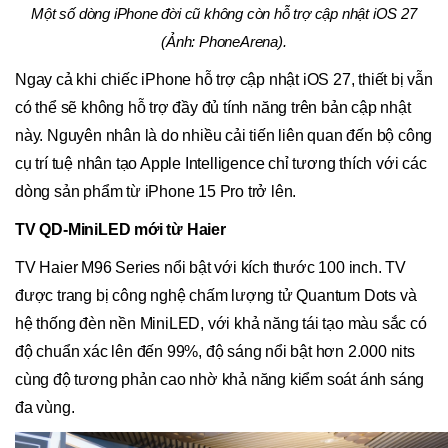
Một số dòng iPhone đời cũ không còn hỗ trợ cập nhật iOS 27
(Ảnh: PhoneArena).
Ngay cả khi chiếc iPhone hỗ trợ cập nhật iOS 27, thiết bị vẫn
có thể sẽ không hỗ trợ đầy đủ tính năng trên bản cập nhật
này. Nguyên nhân là do nhiều cải tiến liên quan đến bộ công
cụ trí tuệ nhân tạo Apple Intelligence chỉ tương thích với các
dòng sản phẩm từ iPhone 15 Pro trở lên.
TV QD-MiniLED mới từ Haier
TV Haier M96 Series nổi bật với kích thước 100 inch. TV
được trang bị công nghệ chấm lượng tử Quantum Dots và
hệ thống đèn nền MiniLED, với khả năng tái tạo màu sắc có
độ chuẩn xác lên đến 99%, độ sáng nổi bật hơn 2.000 nits
cùng độ tương phản cao nhờ khả năng kiểm soát ánh sáng
đa vùng.