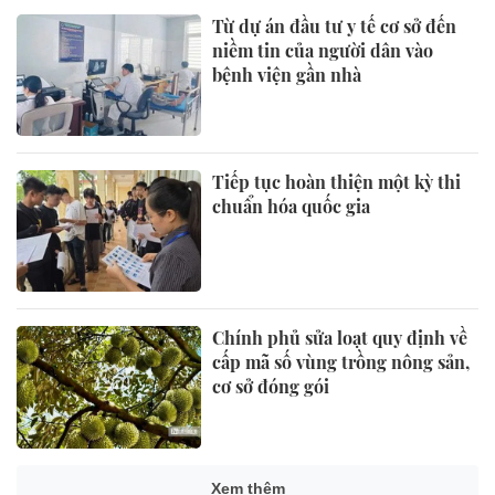
Từ dự án đầu tư y tế cơ sở đến
niềm tin của người dân vào
bệnh viện gần nhà
Tiếp tục hoàn thiện một kỳ thi
chuẩn hóa quốc gia
Chính phủ sửa loạt quy định về
cấp mã số vùng trồng nông sản,
cơ sở đóng gói
Xem thêm