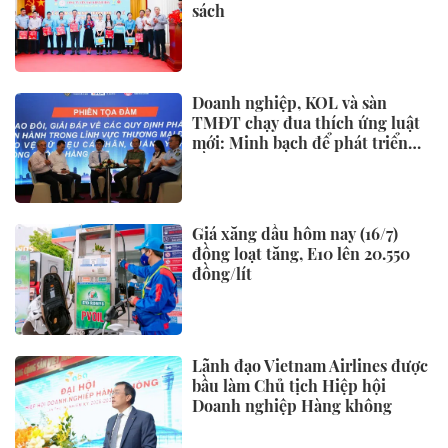
sách
Doanh nghiệp, KOL và sàn
TMĐT chạy đua thích ứng luật
mới: Minh bạch để phát triển
bền vững
Giá xăng dầu hôm nay (16/7)
đồng loạt tăng, E10 lên 20.550
đồng/lít
Lãnh đạo Vietnam Airlines được
bầu làm Chủ tịch Hiệp hội
Doanh nghiệp Hàng không