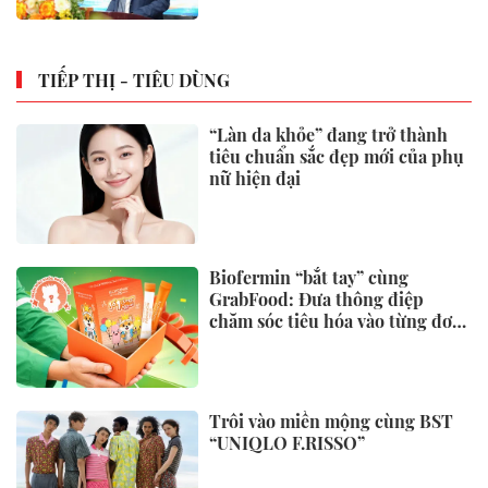
TIẾP THỊ - TIÊU DÙNG
“Làn da khỏe” đang trở thành
tiêu chuẩn sắc đẹp mới của phụ
nữ hiện đại
Biofermin “bắt tay” cùng
GrabFood: Đưa thông điệp
chăm sóc tiêu hóa vào từng đơn
hàng
Trôi vào miền mộng cùng BST
“UNIQLO F.RISSO”