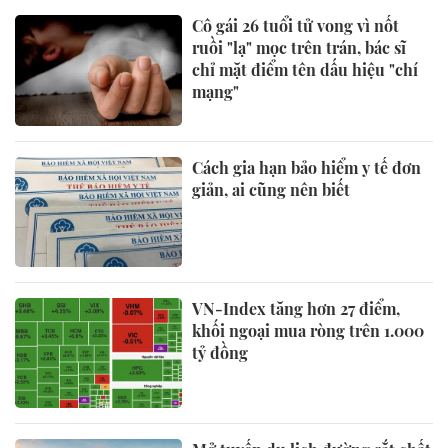
Cô gái 26 tuổi tử vong vì nốt
ruồi "lạ" mọc trên trán, bác sĩ
chỉ mặt điểm tên dấu hiệu "chí
mạng"
Cách gia hạn bảo hiểm y tế đơn
giản, ai cũng nên biết
VN-Index tăng hơn 27 điểm,
khối ngoại mua ròng trên 1.000
tỷ đồng