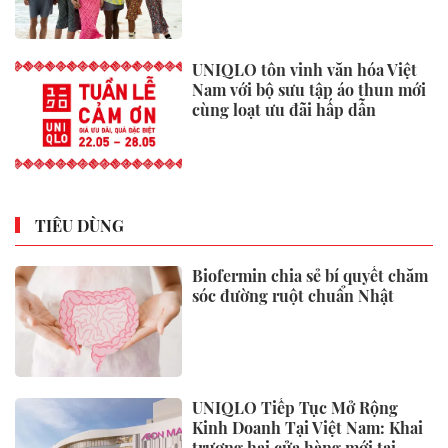
UNIQLO tôn vinh văn hóa Việt
Nam với bộ sưu tập áo thun mới
cùng loạt ưu đãi hấp dẫn
TIÊU DÙNG
Biofermin chia sẻ bí quyết chăm
sóc đường ruột chuẩn Nhật
UNIQLO Tiếp Tục Mở Rộng
Kinh Doanh Tại Việt Nam: Khai
trương hai cửa hàng mới tại