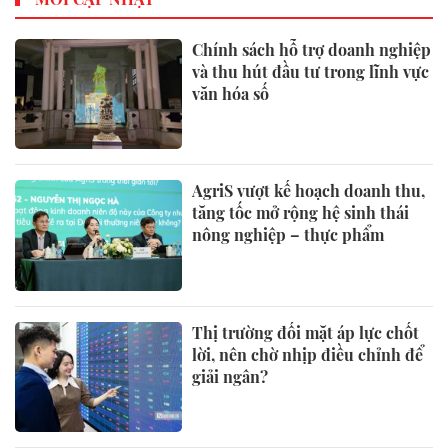
Chính sách hỗ trợ doanh nghiệp
và thu hút đầu tư trong lĩnh vực
văn hóa số
AgriS vượt kế hoạch doanh thu,
tăng tốc mở rộng hệ sinh thái
nông nghiệp – thực phẩm
Thị trường đối mặt áp lực chốt
lời, nên chờ nhịp điều chỉnh để
giải ngân?