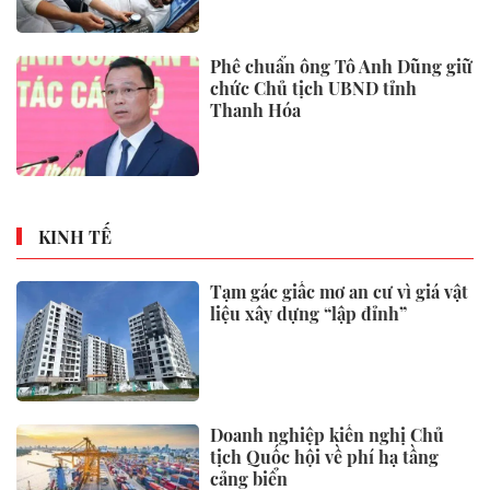
Phê chuẩn ông Tô Anh Dũng giữ
chức Chủ tịch UBND tỉnh
Thanh Hóa
KINH TẾ
Tạm gác giấc mơ an cư vì giá vật
liệu xây dựng “lập đỉnh”
Doanh nghiệp kiến nghị Chủ
tịch Quốc hội về phí hạ tầng
cảng biển