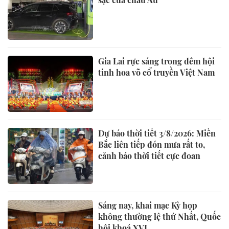
Gia Lai rực sáng trong đêm hội
tinh hoa võ cổ truyền Việt Nam
Dự báo thời tiết 3/8/2026: Miền
Bắc liên tiếp đón mưa rất to,
cảnh báo thời tiết cực đoan
Sáng nay, khai mạc Kỳ họp
không thường lệ thứ Nhất, Quốc
hội khoá XVI