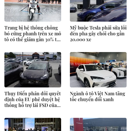
Trang bị hệ thống chống
Mỹ buộc Tesla phải sửa lỗi
bó cứng phanh trên xe mô
đèn pha gây chói cho gần
tô có thể giảm gần 30% tai
20.000 xe
nạn
Thụy Điển phản đối quyết
Ngành ô tô Việt Nam tăng
định của EU phê duyệt hệ
tốc chuyển đổi xanh
thống hỗ trợ lái FSD của
Tesla