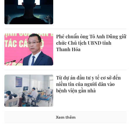
Phê chuẩn ông Tô Anh Dũng giữ
chức Chủ tịch UBND tỉnh
Thanh Hóa
Từ dự án đầu tư y tế cơ sở đến
niềm tin của người dân vào
bệnh viện gần nhà
Xem thêm