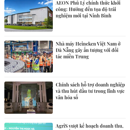
AEON Phủ Lý chính thức khởi
công: Hướng đến tọa độ trải
nghiệm mới tại Ninh Bình
Nhà máy Heineken Việt Nam ở
Đà Nẵng gây ấn tượng với đối
tác miền Trung
Chính sách hỗ trợ doanh nghiệp
và thu hút đầu tư trong lĩnh vực
văn hóa số
AgriS vượt kế hoạch doanh thu,