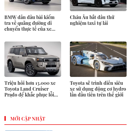
BMW dẫn đầu bài kiểm
Châu Âu bắt đầu thử
tra về quãng đường di
nghiệm taxi tự lái
chuyển thực tế của xe
điện
Triệu hồi hơn 13.000 xe
Toyota sẽ trình diễn siêu
Toyota Land Cruiser
xe sử dụng động cơ hydro
Prado để khắc phục lỗi
lần đầu tiên trên thế giới
phần mềm
MỚI CẬP NHẬT