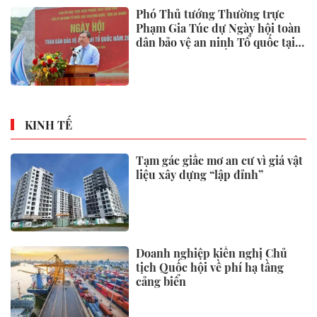
Phó Thủ tướng Thường trực
Phạm Gia Túc dự Ngày hội toàn
dân bảo vệ an ninh Tổ quốc tại
Đặc khu Phú Quốc
KINH TẾ
Tạm gác giấc mơ an cư vì giá vật
liệu xây dựng “lập đỉnh”
Doanh nghiệp kiến nghị Chủ
tịch Quốc hội về phí hạ tầng
cảng biển