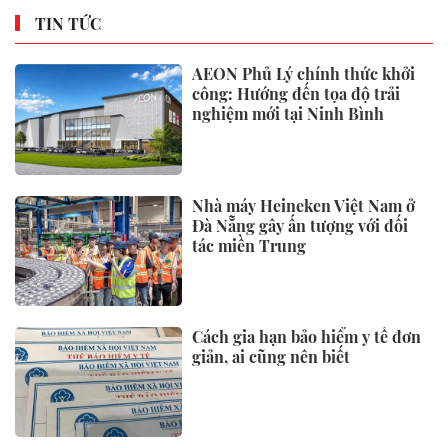
TIN TỨC
AEON Phủ Lý chính thức khởi
công: Hướng đến tọa độ trải
nghiệm mới tại Ninh Bình
Nhà máy Heineken Việt Nam ở
Đà Nẵng gây ấn tượng với đối
tác miền Trung
Cách gia hạn bảo hiểm y tế đơn
giản, ai cũng nên biết