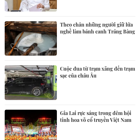
Theo chân những người giữ lửa
nghề làm bánh canh Trảng Bàng
Cuộc đua từ trạm xăng đến trạm
sạc của châu Âu
Gia Lai rực sáng trong đêm hội
tinh hoa võ cổ truyền Việt Nam