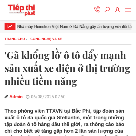
Nhà máy Heineken Việt Nam ở Đà Nẵng gây ấn tượng với đối tác miền Tru
TRANG CHỦ
CÔNG NGHỆ VÀ XE
'Gã khổng lồ' ô tô đẩy mạnh
sản xuất xe điện ở thị trường
nhiều tiềm năng
Admin
06/08/2025 07:50
Theo phóng viên TTXVN tại Bắc Phi, tập đoàn sản
xuất ô tô đa quốc gia Stellantis, một trong những
tập đoàn ô tô hàng đầu thế giới, ra thông cáo báo
chí cho biết sẽ tăng gấp hơn 2 lần sản lượng của