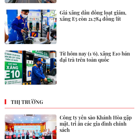
Giá xăng dầu đồng loạt giảm,
xăng E5 còn 21.784 đồng/lít
Từ hôm nay (1/6), xăng E10 bán
đại trà trên toàn quốc
THỊ TRƯỜNG
Công ty yến sào Khánh Hòa gặp
mặt, tri ân các gia đình chính
sách