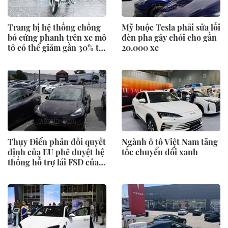
Trang bị hệ thống chống
Mỹ buộc Tesla phải sửa lỗi
bó cứng phanh trên xe mô
đèn pha gây chói cho gần
tô có thể giảm gần 30% tai
20.000 xe
nạn
Thụy Điển phản đối quyết
Ngành ô tô Việt Nam tăng
định của EU phê duyệt hệ
tốc chuyển đổi xanh
thống hỗ trợ lái FSD của
Tesla