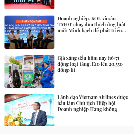
Doanh nghiệp, KOL và sàn
TMĐT chạy đua thích ứng luật
mới: Minh bạch để phát triển
bền vững
Giá xăng dầu hôm nay (16/7)
đồng loạt tăng, E10 lên 20.550
đồng/lít
Lãnh đạo Vietnam Airlines được
bầu làm Chủ tịch Hiệp hội
Doanh nghiệp Hàng không