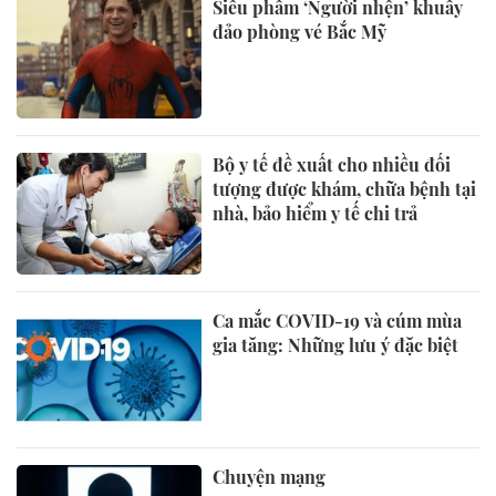
Siêu phẩm ‘Người nhện’ khuấy
đảo phòng vé Bắc Mỹ
Bộ y tế đề xuất cho nhiều đối
tượng được khám, chữa bệnh tại
nhà, bảo hiểm y tế chi trả
Ca mắc COVID-19 và cúm mùa
gia tăng: Những lưu ý đặc biệt
Chuyện mạng