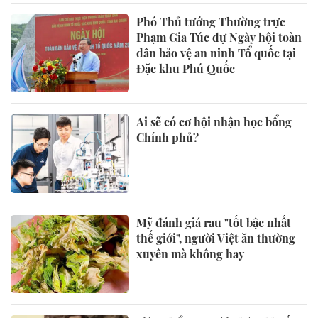
Phó Thủ tướng Thường trực
Phạm Gia Túc dự Ngày hội toàn
dân bảo vệ an ninh Tổ quốc tại
Đặc khu Phú Quốc
Ai sẽ có cơ hội nhận học bổng
Chính phủ?
Mỹ đánh giá rau "tốt bậc nhất
thế giới", người Việt ăn thường
xuyên mà không hay