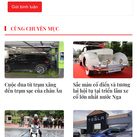
Gửi bình luận
CÙNG CHUYÊN MỤC
Cuộc đua từ trạm xăng
Sắc màu cổ điển và tương
đến trạm sạc của châu Âu
lai hội tụ tại triển lãm xe
cổ lớn nhất nước Nga