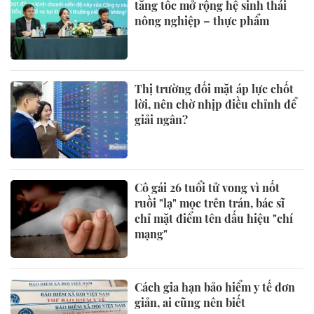
tăng tốc mở rộng hệ sinh thái
nông nghiệp – thực phẩm
Thị trường đối mặt áp lực chốt
lời, nên chờ nhịp điều chỉnh để
giải ngân?
Cô gái 26 tuổi tử vong vì nốt
ruồi "lạ" mọc trên trán, bác sĩ
chỉ mặt điểm tên dấu hiệu "chí
mạng"
Cách gia hạn bảo hiểm y tế đơn
giản, ai cũng nên biết