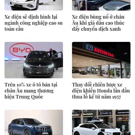
Xe điện sẽ định hình lại
Xe điện bùng nổ ở châu
ngành công nghiệp cao su
Âu khi giá dầu cao thúc
toàn cầu
đẩy chuyển dịch xanh
Trên 10% xe ô tô bán tại
Thay đổi chiến lược xe
châu Âu mang thương
điện khiến Honda lần đầu
hiệu Trung Quốc
thua lỗ kể từ năm 1957