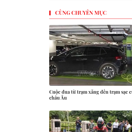
CÙNG CHUYÊN MỤC
Cuộc đua từ trạm xăng đến trạm sạc 
châu Âu