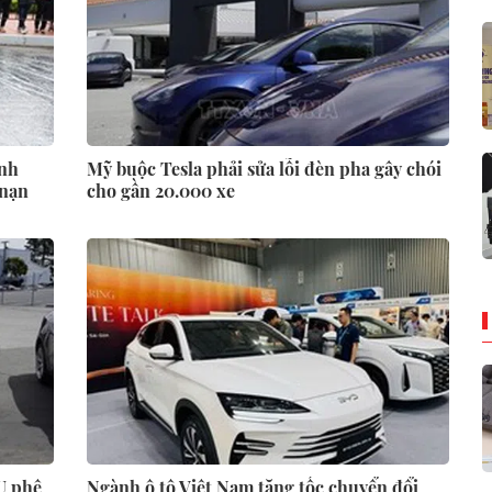
anh
Mỹ buộc Tesla phải sửa lỗi đèn pha gây chói
 nạn
cho gần 20.000 xe
U phê
Ngành ô tô Việt Nam tăng tốc chuyển đổi