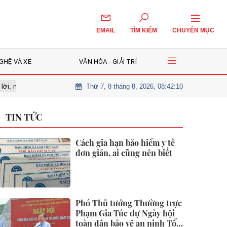
EMAIL
TÌM KIẾM
CHUYÊN MỤC
GHỆ VÀ XE
VĂN HÓA - GIẢI TRÍ
Thứ 7, 8 tháng 8, 2026, 08:42:12
hờ nhịp điều chỉnh để giải ngân?
Cô gái 26 tuổi tử vong vì nốt ruồi 
TIN TỨC
Cách gia hạn bảo hiểm y tế
đơn giản, ai cũng nên biết
Phó Thủ tướng Thường trực
Phạm Gia Túc dự Ngày hội
toàn dân bảo vệ an ninh Tổ