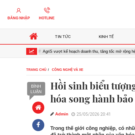
ĐĂNG NHẬP
HOTLINE
TIN TỨC
KINH TẾ
a số
AgriS vượt kế hoạch doanh thu, tăng tốc mở rộng hệ sinh thá
TRANG CHỦ
CÔNG NGHỆ VÀ XE
Hồi sinh biểu tượn
BÌNH
LUẬN
hóa song hành bảo 
Admin
25/05/2026 20:41
Trong thế giới công nghiệp, có nh
đã trở thành một phần của văn hóa 