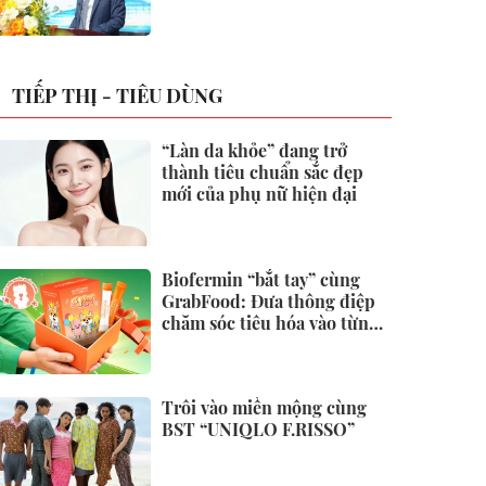
không
TIẾP THỊ - TIÊU DÙNG
“Làn da khỏe” đang trở
thành tiêu chuẩn sắc đẹp
mới của phụ nữ hiện đại
Biofermin “bắt tay” cùng
GrabFood: Đưa thông điệp
chăm sóc tiêu hóa vào từng
đơn hàng
Trôi vào miền mộng cùng
BST “UNIQLO F.RISSO”