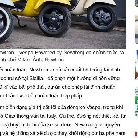
wtron” (Vespa Powered by Newtron) đã chính thức ra
ành phố Milan. Ảnh: Newtron
i hoàn toàn, Newtron - nhà sản xuất hệ thống tái định
 có trụ sở tại Sicilia - đã chọn một hướng đi bền vững
 kĩ vào bãi phế thải, dự án cho phép tái định chuẩn
ăm thành xe điện hoàn toàn hợp pháp.
 biến dạng giá trị cốt lõi của dòng xe Vespa, trong khi
 Giao thông vận tải Italy. Cụ thể, đường nét thiết kế, tư
omics) huyền thoại của xe sẽ được Newtron giữ nguyên
ng và hệ thống xả sẽ được thay khối động cơ ba pha nam