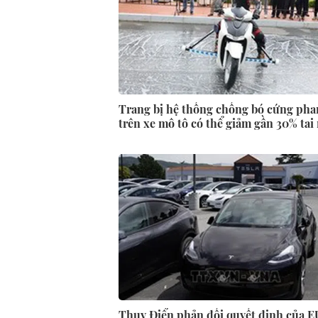
Trang bị hệ thống chống bó cứng ph
trên xe mô tô có thể giảm gần 30% tai
Thụy Điển phản đối quyết định của E