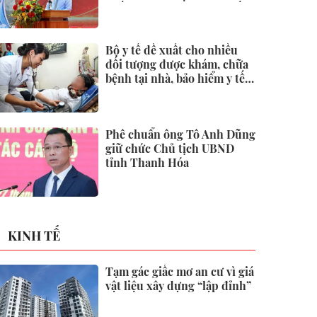
quốc tại Đặc khu Phú Quốc
Bộ y tế đề xuất cho nhiều
đối tượng được khám, chữa
bệnh tại nhà, bảo hiểm y tế
chi trả
Phê chuẩn ông Tô Anh Dũng
giữ chức Chủ tịch UBND
tỉnh Thanh Hóa
KINH TẾ
Tạm gác giấc mơ an cư vì giá
vật liệu xây dựng “lập đỉnh”