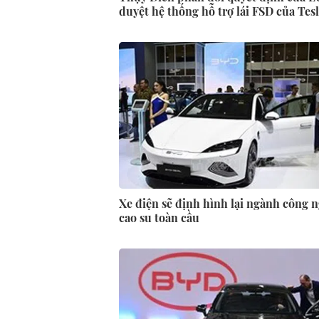
duyệt hệ thống hỗ trợ lái FSD của Tes
Xe điện sẽ định hình lại ngành công 
cao su toàn cầu