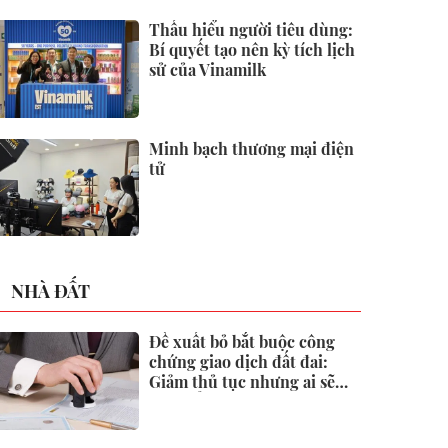
2026
Thấu hiểu người tiêu dùng:
Bí quyết tạo nên kỳ tích lịch
sử của Vinamilk
Minh bạch thương mại điện
tử
NHÀ ĐẤT
Đề xuất bỏ bắt buộc công
chứng giao dịch đất đai:
Giảm thủ tục nhưng ai sẽ
"gác cổng" rủi ro?