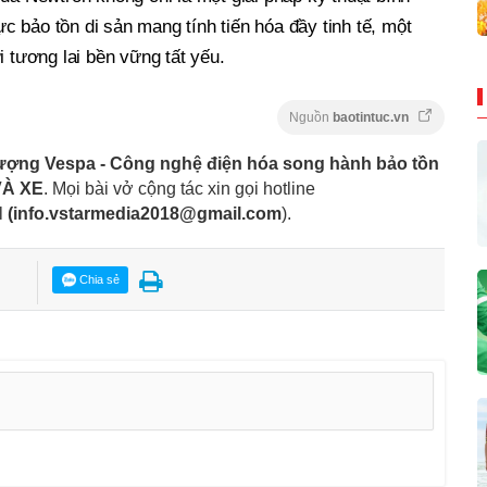
lực bảo tồn di sản mang tính tiến hóa đầy tinh tế, một
i tương lai bền vững tất yếu.
Nguồn
baotintuc.vn
tượng Vespa - Công nghệ điện hóa song hành bảo tồn
À XE
. Mọi bài vở cộng tác xin gọi hotline
l
(
info.vstarmedia2018@gmail.com
).
Chia sẻ