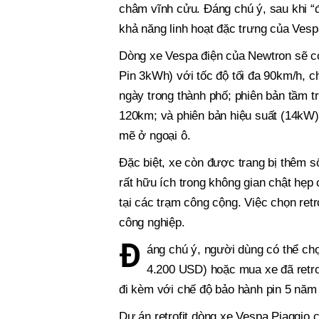
châm vĩnh cửu. Đáng chú ý, sau khi “độ
khả năng linh hoạt đặc trưng của Vesp
Dòng xe Vespa điện của Newtron sẽ có 
Pin 3kWh) với tốc độ tối đa 90km/h, c
ngày trong thành phố; phiên bản tầm 
120km; và phiên bản hiệu suất (14kW)
mẽ ở ngoại ô.
Đặc biệt, xe còn được trang bị thêm số
rất hữu ích trong không gian chật hẹp 
tại các trạm công cộng. Việc chọn retr
công nghiệp.
Đ
áng chú ý, người dùng có thể chọ
4.200 USD) hoặc mua xe đã retrof
đi kèm với chế độ bảo hành pin 5 năm
Dự án retrofit dòng xe Vespa Piaggio 