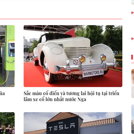
của
Sắc màu cổ điển và tương lai hội tụ tại triển
lãm xe cổ lớn nhất nước Nga