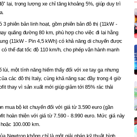
” lại, trọng lượng xe chỉ tăng khoảng 5%, giúp duy trì
a.
3 phiên bản linh hoạt, gồm phiên bản đô thị (11kW -
hạy quãng đường 80 km, phù hợp cho việc đi lại hằng
trung (11kW - Pin 4,5 kWh) có khả năng di chuyển được
 có thể đạt tốc độ 110 km/h, cho phép vận hành mạnh
 lùi, một tính năng hiếm thấy đối với xe tay ga nhưng
của các đô thị Italy, cùng khả năng sạc đầy trong 4 giờ
ofit thay vì sản xuất mới giúp giảm tới 85% rác thải
n mua bộ kit chuyển đổi với giá từ 3.590 euro (gần
it hoàn thiện với giá từ 7.590 - 8.990 euro. Mức giá này
 hoặc 100.000 km.
của Newtron không chỉ là một giải pháp kỹ thuật bình