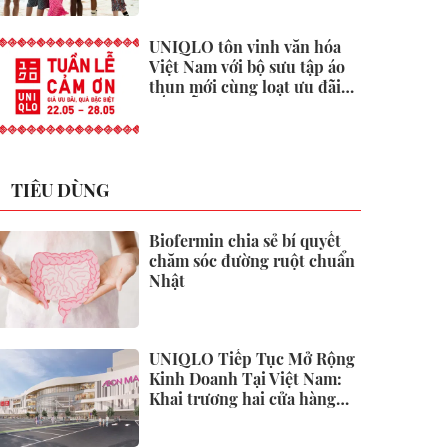
UNIQLO tôn vinh văn hóa
Việt Nam với bộ sưu tập áo
thun mới cùng loạt ưu đãi
hấp dẫn
TIÊU DÙNG
Biofermin chia sẻ bí quyết
chăm sóc đường ruột chuẩn
Nhật
UNIQLO Tiếp Tục Mở Rộng
Kinh Doanh Tại Việt Nam:
Khai trương hai cửa hàng
mới tại Thanh Hóa và Hạ
Long vào mùa Thu Đông