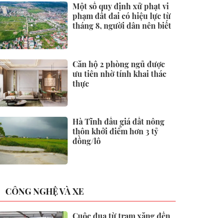
Một số quy định xử phạt vi
phạm đất đai có hiệu lực từ
tháng 8, người dân nên biết
Căn hộ 2 phòng ngủ được
ưu tiên nhờ tính khai thác
thực
Hà Tĩnh đấu giá đất nông
thôn khởi điểm hơn 3 tỷ
đồng/lô
CÔNG NGHỆ VÀ XE
Cuộc đua từ trạm xăng đến