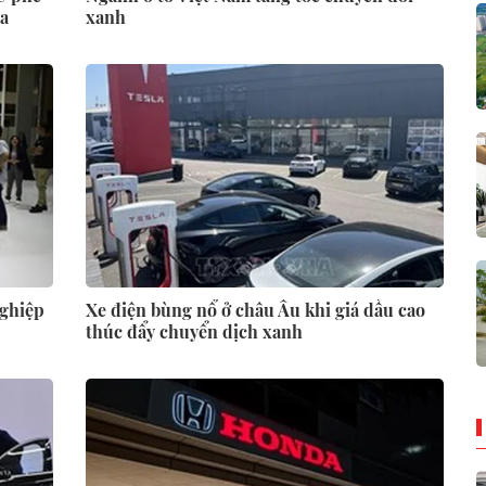
la
xanh
nghiệp
Xe điện bùng nổ ở châu Âu khi giá dầu cao
thúc đẩy chuyển dịch xanh