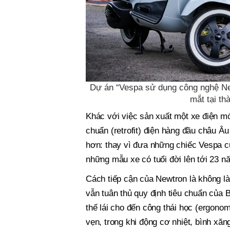
Dự án “Vespa sử dụng công nghệ Ne
mắt tại th
Khác với việc sản xuất một xe điện mớ
chuẩn (retrofit) điện hàng đầu châu Âu
hơn: thay vì đưa những chiếc Vespa cũ
những mẫu xe có tuổi đời lên tới 23 n
Cách tiếp cận của Newtron là không làm
vẫn tuân thủ quy định tiêu chuẩn của Bộ
thế lái cho đến công thái học (ergon
vẹn, trong khi động cơ nhiệt, bình xă