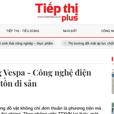
TIẾP THỊ - TIÊU DÙNG
NHÀ ĐẤT
CÔNG N
i nông nghiệp – thực phẩm
Thị trường đối mặt áp lực chốt lời, nên c
g Vespa - Công nghệ điện
tồn di sản
ững đồ vật không chỉ đơn thuần là phương tiện mà
đại chúng. Theo phóng viên TTXVN tại Italy, mới