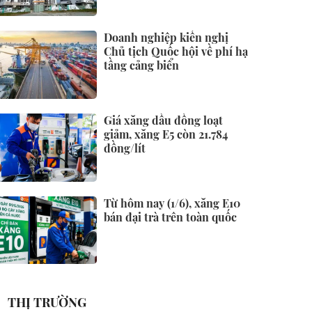
Doanh nghiệp kiến nghị
Chủ tịch Quốc hội về phí hạ
tầng cảng biển
Giá xăng dầu đồng loạt
giảm, xăng E5 còn 21.784
đồng/lít
Từ hôm nay (1/6), xăng E10
bán đại trà trên toàn quốc
THỊ TRƯỜNG