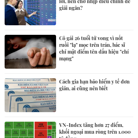
lời, nên chờ nhịp điều chỉnh để
giải ngân?
Cô gái 26 tuổi tử vong vì nốt
ruồi "lạ" mọc trên trán, bác sĩ
chỉ mặt điểm tên dấu hiệu "chí
mạng"
Cách gia hạn bảo hiểm y tế đơn
giản, ai cũng nên biết
VN-Index tăng hơn 27 điểm,
khối ngoại mua ròng trên 1.000