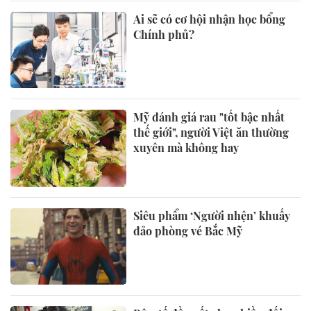
Ai sẽ có cơ hội nhận học bổng
Chính phủ?
Mỹ đánh giá rau "tốt bậc nhất
thế giới", người Việt ăn thường
xuyên mà không hay
Siêu phẩm ‘Người nhện’ khuấy
đảo phòng vé Bắc Mỹ