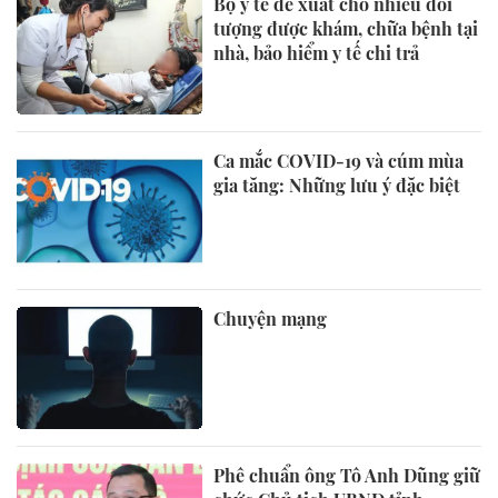
Bộ y tế đề xuất cho nhiều đối
tượng được khám, chữa bệnh tại
nhà, bảo hiểm y tế chi trả
Ca mắc COVID-19 và cúm mùa
gia tăng: Những lưu ý đặc biệt
Chuyện mạng
Phê chuẩn ông Tô Anh Dũng giữ