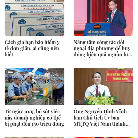
Cách gia hạn bảo hiểm y
Nâng tầm công tác đối
tế đơn giản, ai cũng nên
ngoại địa phương để huy
biết
động hiệu quả nguồn lực
quốc tế
Từ ngày 10/9, bỏ sót việc
Ông Nguyễn Đình Vĩnh
này doanh nghiệp có thể
làm Chủ tịch Ủy ban
bị phạt đến 150 triệu đồng
MTTQ Việt Nam thành
phố Đà Nẵng