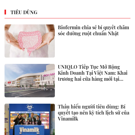
TIÊU DÙNG
Biofermin chia sẻ bí quyết chăm
sóc đường ruột chuẩn Nhật
UNIQLO Tiếp Tục Mở Rộng
Kinh Doanh Tại Việt Nam: Khai
trương hai cửa hàng mới tại
Thanh Hóa và Hạ Long vào mùa
Thu Đông 2026
Thấu hiểu người tiêu dùng: Bí
quyết tạo nên kỳ tích lịch sử của
Vinamilk