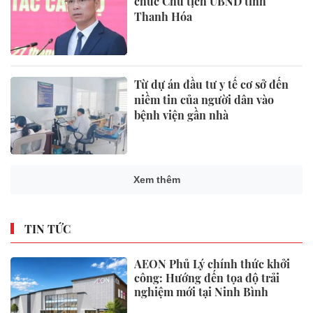
chức Chủ tịch UBND tỉnh
Thanh Hóa
Từ dự án đầu tư y tế cơ sở đến
niềm tin của người dân vào
bệnh viện gần nhà
Xem thêm
TIN TỨC
AEON Phủ Lý chính thức khởi
công: Hướng đến tọa độ trải
nghiệm mới tại Ninh Bình