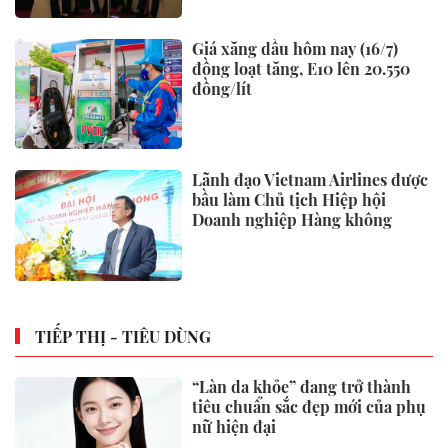
Giá xăng dầu hôm nay (16/7)
đồng loạt tăng, E10 lên 20.550
đồng/lít
Lãnh đạo Vietnam Airlines được
bầu làm Chủ tịch Hiệp hội
Doanh nghiệp Hàng không
TIẾP THỊ - TIÊU DÙNG
“Làn da khỏe” đang trở thành
tiêu chuẩn sắc đẹp mới của phụ
nữ hiện đại