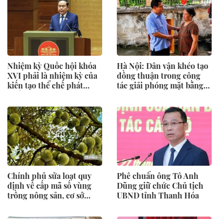
Nhiệm kỳ Quốc hội khóa
Hà Nội: Dân vận khéo tạo
XVI phải là nhiệm kỳ của
đồng thuận trong công
kiến tạo thể chế phát
tác giải phóng mặt bằng
triển
Vành đai 2,5
Chính phủ sửa loạt quy
Phê chuẩn ông Tô Anh
định về cấp mã số vùng
Dũng giữ chức Chủ tịch
trồng nông sản, cơ sở
UBND tỉnh Thanh Hóa
đóng gói