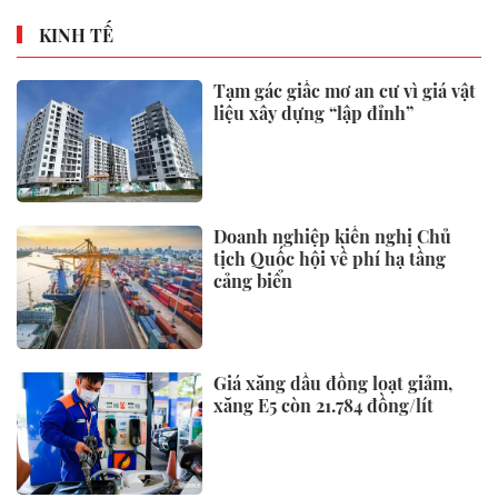
KINH TẾ
Tạm gác giấc mơ an cư vì giá vật
liệu xây dựng “lập đỉnh”
Doanh nghiệp kiến nghị Chủ
tịch Quốc hội về phí hạ tầng
cảng biển
Giá xăng dầu đồng loạt giảm,
xăng E5 còn 21.784 đồng/lít