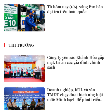
Từ hôm nay (1/6), xăng E10 bán
đại trà trên toàn quốc
THỊ TRƯỜNG
Công ty yến sào Khánh Hòa gặp
mặt, tri ân các gia đình chính
sách
Doanh nghiệp, KOL và sàn
TMĐT chạy đua thích ứng luật
mới: Minh bạch để phát triển
bền vững