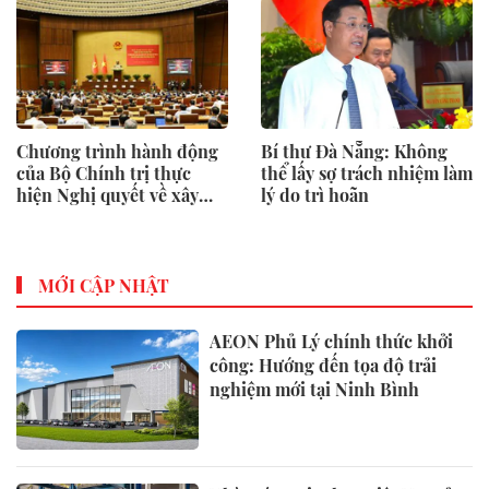
Chương trình hành động
Bí thư Đà Nẵng: Không
của Bộ Chính trị thực
thể lấy sợ trách nhiệm làm
hiện Nghị quyết về xây
lý do trì hoãn
dựng xã hội kỷ cương, an
toàn
MỚI CẬP NHẬT
AEON Phủ Lý chính thức khởi
công: Hướng đến tọa độ trải
nghiệm mới tại Ninh Bình