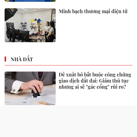
Minh bạch thương mại điện tử
NHÀ ĐẤT
Đề xuất bỏ bắt buộc công chứng
giao dịch đất đai: Giảm thủ tục
nhưng ai sẽ "gác cổng" rủi ro?
Một số quy định xử phạt vi
phạm đất đai có hiệu lực từ
tháng 8, người dân nên biết