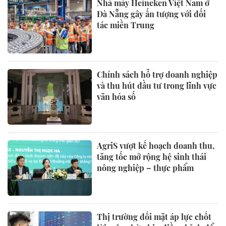
Nhà máy Heineken Việt Nam ở
Đà Nẵng gây ấn tượng với đối
tác miền Trung
Chính sách hỗ trợ doanh nghiệp
và thu hút đầu tư trong lĩnh vực
văn hóa số
AgriS vượt kế hoạch doanh thu,
tăng tốc mở rộng hệ sinh thái
nông nghiệp – thực phẩm
Thị trường đối mặt áp lực chốt