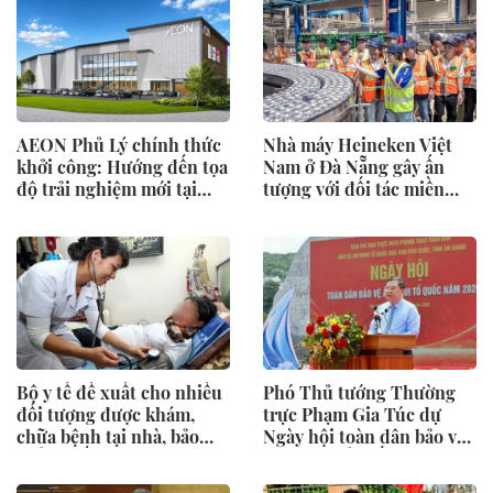
AEON Phủ Lý chính thức
Nhà máy Heineken Việt
khởi công: Hướng đến tọa
Nam ở Đà Nẵng gây ấn
độ trải nghiệm mới tại
tượng với đối tác miền
Ninh Bình
Trung
Bộ y tế đề xuất cho nhiều
Phó Thủ tướng Thường
đối tượng được khám,
trực Phạm Gia Túc dự
chữa bệnh tại nhà, bảo
Ngày hội toàn dân bảo vệ
hiểm y tế chi trả
an ninh Tổ quốc tại Đặc
khu Phú Quốc