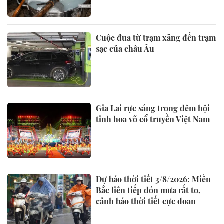
Cuộc đua từ trạm xăng đến trạm
sạc của châu Âu
Gia Lai rực sáng trong đêm hội
tinh hoa võ cổ truyền Việt Nam
Dự báo thời tiết 3/8/2026: Miền
Bắc liên tiếp đón mưa rất to,
cảnh báo thời tiết cực đoan