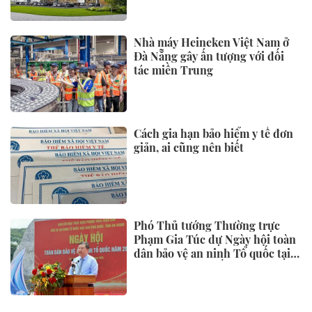
Nhà máy Heineken Việt Nam ở
Đà Nẵng gây ấn tượng với đối
tác miền Trung
Cách gia hạn bảo hiểm y tế đơn
giản, ai cũng nên biết
Phó Thủ tướng Thường trực
Phạm Gia Túc dự Ngày hội toàn
dân bảo vệ an ninh Tổ quốc tại
Đặc khu Phú Quốc