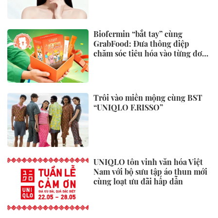
Biofermin “bắt tay” cùng
GrabFood: Đưa thông điệp
chăm sóc tiêu hóa vào từng đơn
hàng
Trôi vào miền mộng cùng BST
“UNIQLO F.RISSO”
UNIQLO tôn vinh văn hóa Việt
Nam với bộ sưu tập áo thun mới
cùng loạt ưu đãi hấp dẫn