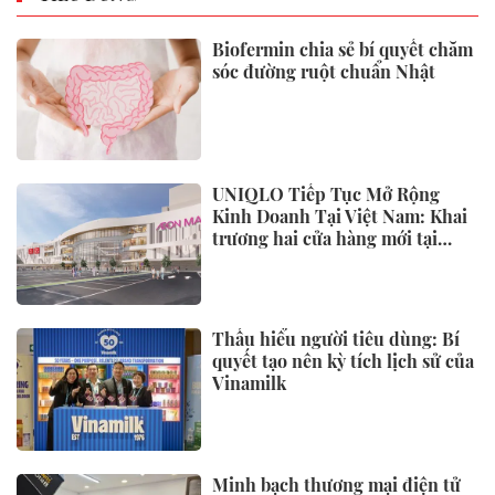
Biofermin chia sẻ bí quyết chăm
sóc đường ruột chuẩn Nhật
UNIQLO Tiếp Tục Mở Rộng
Kinh Doanh Tại Việt Nam: Khai
trương hai cửa hàng mới tại
Thanh Hóa và Hạ Long vào mùa
Thu Đông 2026
Thấu hiểu người tiêu dùng: Bí
quyết tạo nên kỳ tích lịch sử của
Vinamilk
Minh bạch thương mại điện tử