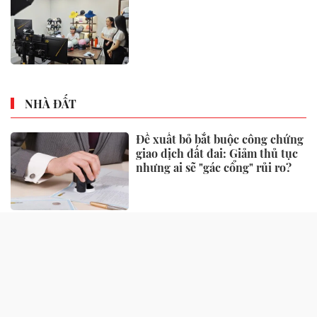
NHÀ ĐẤT
Đề xuất bỏ bắt buộc công chứng
giao dịch đất đai: Giảm thủ tục
nhưng ai sẽ "gác cổng" rủi ro?
Một số quy định xử phạt vi
phạm đất đai có hiệu lực từ
tháng 8, người dân nên biết