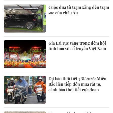
Cuộc đua từ trạm xăng đến trạm
sạc của châu Âu
Gia Lai rực sáng trong đêm hội
tinh hoa võ cổ truyền Việt Nam
Dự báo thời tiết 3/8/2026: Miền
Bắc liên tiếp đón mưa rất to,
cảnh báo thời tiết cực đoan