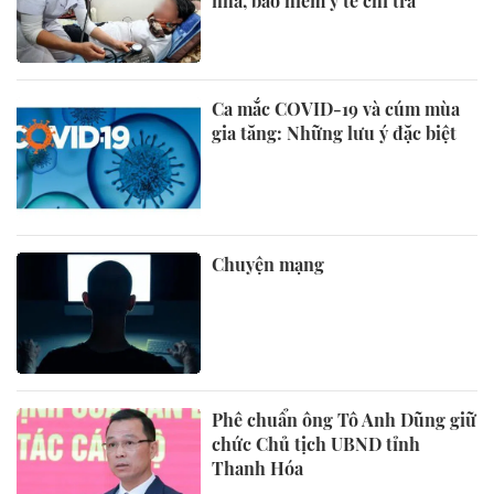
nhà, bảo hiểm y tế chi trả
Ca mắc COVID-19 và cúm mùa
gia tăng: Những lưu ý đặc biệt
Chuyện mạng
Phê chuẩn ông Tô Anh Dũng giữ
chức Chủ tịch UBND tỉnh
Thanh Hóa