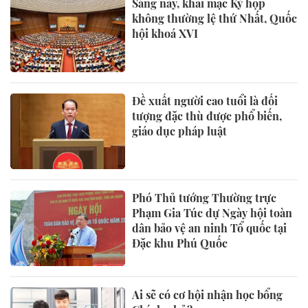
Sáng nay, khai mạc Kỳ họp
không thường lệ thứ Nhất, Quốc
hội khoá XVI
Đề xuất người cao tuổi là đối
tượng đặc thù được phổ biến,
giáo dục pháp luật
Phó Thủ tướng Thường trực
Phạm Gia Túc dự Ngày hội toàn
dân bảo vệ an ninh Tổ quốc tại
Đặc khu Phú Quốc
Ai sẽ có cơ hội nhận học bổng