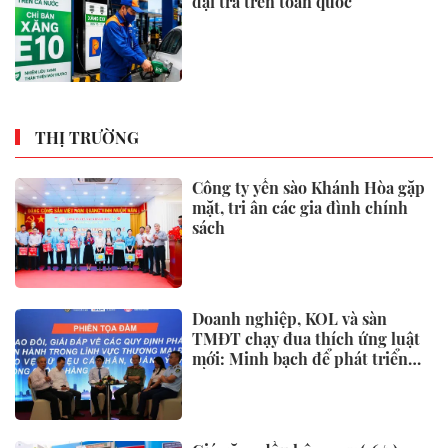
đại trà trên toàn quốc
THỊ TRƯỜNG
Công ty yến sào Khánh Hòa gặp
mặt, tri ân các gia đình chính
sách
Doanh nghiệp, KOL và sàn
TMĐT chạy đua thích ứng luật
mới: Minh bạch để phát triển
bền vững