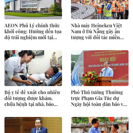
AEON Phủ Lý chính thức
Nhà máy Heineken Việt
khởi công: Hướng đến tọa
Nam ở Đà Nẵng gây ấn
độ trải nghiệm mới tại
tượng với đối tác miền
Ninh Bình
Trung
Bộ y tế đề xuất cho nhiều
Phó Thủ tướng Thường
đối tượng được khám,
trực Phạm Gia Túc dự
chữa bệnh tại nhà, bảo
Ngày hội toàn dân bảo vệ
hiểm y tế chi trả
an ninh Tổ quốc tại Đặc
khu Phú Quốc