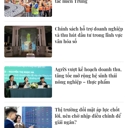
tác miền Trung
Chính sách hỗ trợ doanh nghiệp
và thu hút đầu tư trong lĩnh vực
văn hóa số
AgriS vượt kế hoạch doanh thu,
tăng tốc mở rộng hệ sinh thái
nông nghiệp – thực phẩm
Thị trường đối mặt áp lực chốt
lời, nên chờ nhịp điều chỉnh để
giải ngân?