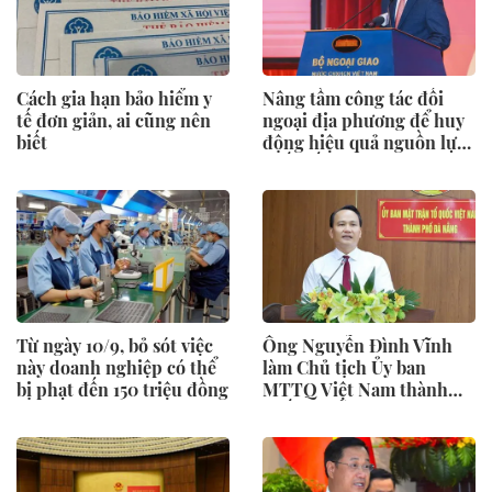
Cách gia hạn bảo hiểm y
Nâng tầm công tác đối
tế đơn giản, ai cũng nên
ngoại địa phương để huy
biết
động hiệu quả nguồn lực
quốc tế
Từ ngày 10/9, bỏ sót việc
Ông Nguyễn Đình Vĩnh
này doanh nghiệp có thể
làm Chủ tịch Ủy ban
bị phạt đến 150 triệu đồng
MTTQ Việt Nam thành
phố Đà Nẵng