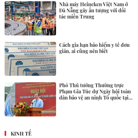
Nhà máy Heineken Việt Nam ở
Đà Nẵng gây ấn tượng với đối
tác miền Trung
Cách gia hạn bảo hiểm y tế đơn
giản, ai cũng nên biết
Phó Thủ tướng Thường trực
Phạm Gia Túc dự Ngày hội toàn
dân bảo vệ an ninh Tổ quốc tại
Đặc khu Phú Quốc
KINH TẾ