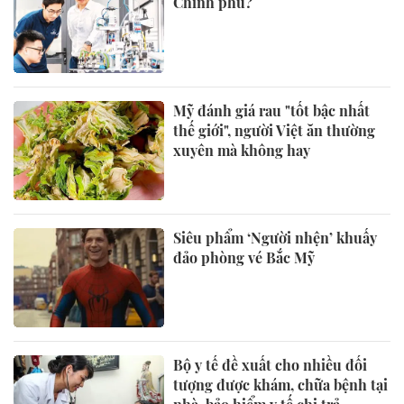
Chính phủ?
Mỹ đánh giá rau "tốt bậc nhất
thế giới", người Việt ăn thường
xuyên mà không hay
Siêu phẩm ‘Người nhện’ khuấy
đảo phòng vé Bắc Mỹ
Bộ y tế đề xuất cho nhiều đối
tượng được khám, chữa bệnh tại