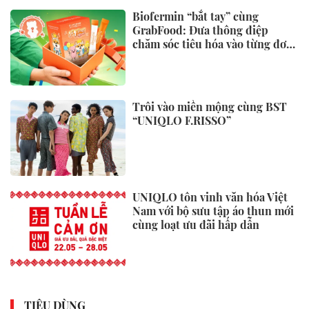
Biofermin “bắt tay” cùng
GrabFood: Đưa thông điệp
chăm sóc tiêu hóa vào từng đơn
hàng
Trôi vào miền mộng cùng BST
“UNIQLO F.RISSO”
UNIQLO tôn vinh văn hóa Việt
Nam với bộ sưu tập áo thun mới
cùng loạt ưu đãi hấp dẫn
TIÊU DÙNG