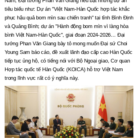
Nam, Đại tướng Phan Văn Giang nêu bật những dự án
tiêu biểu như: Dự án "Việt Nam-Hàn Quốc hợp tác khắc
phục hậu quả bom mìn sau chiến tranh" tại tỉnh Bình Định
và Quảng Bình; dự án "Hành động bom mìn vì làng hòa
bình Việt Nam-Hàn Quốc", giai đoạn 2024-2026… Đại
tướng Phan Văn Giang bày tỏ mong muốn Đại sứ Choi
Young Sam báo cáo, đề xuất lãnh đạo cấp cao Hàn Quốc
tiếp tục ủng hộ, có tiếng nói với Bộ Ngoại giao, Cơ quan
Hợp tác quốc tế Hàn Quốc (KOICA) hỗ trợ Việt Nam
trong lĩnh vực rất có ý nghĩa này.