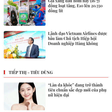
Giá xăng dầu hôm nay (16/7)
đồng loạt tăng, E10 lên 20.550
đồng/lít
Lãnh đạo Vietnam Airlines được
bầu làm Chủ tịch Hiệp hội
Doanh nghiệp Hàng không
TIẾP THỊ - TIÊU DÙNG
“Làn da khỏe” đang trở thành
tiêu chuẩn sắc đẹp mới của phụ
nữ hiện đại