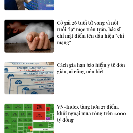
Cô gái 26 tuổi tử vong vì nốt
ruồi "lạ" mọc trên trán, bác sĩ
chỉ mặt điểm tên dấu hiệu "chí
mạng"
Cách gia hạn bảo hiểm y tế đơn
giản, ai cũng nên biết
VN-Index tăng hơn 27 điểm,
khối ngoại mua ròng trên 1.000
tỷ đồng