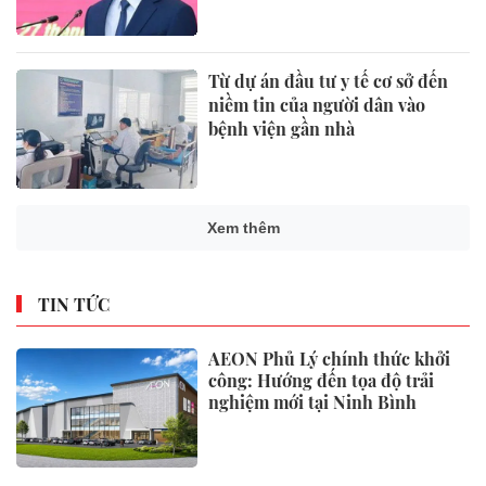
Từ dự án đầu tư y tế cơ sở đến
niềm tin của người dân vào
bệnh viện gần nhà
Xem thêm
TIN TỨC
AEON Phủ Lý chính thức khởi
công: Hướng đến tọa độ trải
nghiệm mới tại Ninh Bình