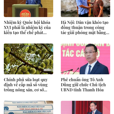
Nhiệm kỳ Quốc hội khóa
Hà Nội: Dân vận khéo tạo
XVI phải là nhiệm kỳ của
đồng thuận trong công
kiến tạo thể chế phát
tác giải phóng mặt bằng
triển
Vành đai 2,5
Chính phủ sửa loạt quy
Phê chuẩn ông Tô Anh
định về cấp mã số vùng
Dũng giữ chức Chủ tịch
trồng nông sản, cơ sở
UBND tỉnh Thanh Hóa
đóng gói