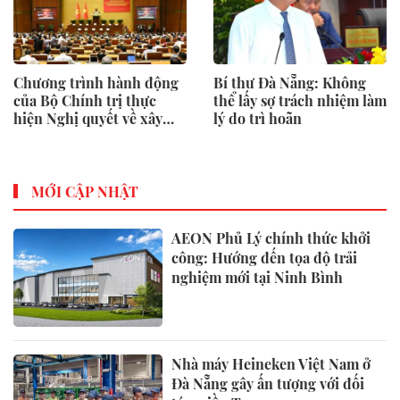
Chương trình hành động
Bí thư Đà Nẵng: Không
của Bộ Chính trị thực
thể lấy sợ trách nhiệm làm
hiện Nghị quyết về xây
lý do trì hoãn
dựng xã hội kỷ cương, an
toàn
MỚI CẬP NHẬT
AEON Phủ Lý chính thức khởi
công: Hướng đến tọa độ trải
nghiệm mới tại Ninh Bình
Nhà máy Heineken Việt Nam ở
Đà Nẵng gây ấn tượng với đối