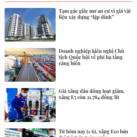
Tạm gác giấc mơ an cư vì giá vật
liệu xây dựng “lập đỉnh”
Doanh nghiệp kiến nghị Chủ
tịch Quốc hội về phí hạ tầng
cảng biển
Giá xăng dầu đồng loạt giảm,
xăng E5 còn 21.784 đồng/lít
Từ hôm nay (1/6), xăng E10 bán