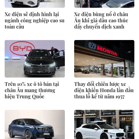
Xe điện sẽ định hình lại
Xe điện bùng nổ ở châu
ngành công nghiệp cao su
Âu khi giá dầu cao thúc
toàn cầu
đẩy chuyển dịch xanh
Trên 10% xe ô tô bán tại
Thay đổi chiến lược xe
châu Âu mang thương
điện khiến Honda lần đầu
hiệu Trung Quốc
thua lỗ kể từ năm 1957