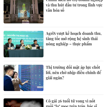
và thu hút đầu tư trong lĩnh vực
văn hóa số
AgriS vượt kế hoạch doanh thu,
tăng tốc mở rộng hệ sinh thái
nông nghiệp – thực phẩm
Thị trường đối mặt áp lực chốt
lời, nên chờ nhịp điều chỉnh để
giải ngân?
Cô gái 26 tuổi tử vong vì nốt
ruồi "lạ" mọc trên trán, bác sĩ