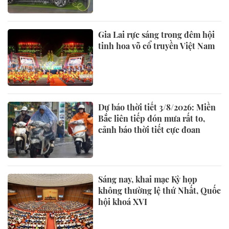
Gia Lai rực sáng trong đêm hội
tinh hoa võ cổ truyền Việt Nam
Dự báo thời tiết 3/8/2026: Miền
Bắc liên tiếp đón mưa rất to,
cảnh báo thời tiết cực đoan
Sáng nay, khai mạc Kỳ họp
không thường lệ thứ Nhất, Quốc
hội khoá XVI