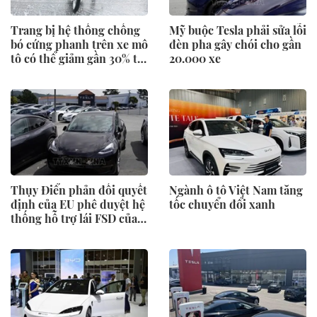
Trang bị hệ thống chống
Mỹ buộc Tesla phải sửa lỗi
bó cứng phanh trên xe mô
đèn pha gây chói cho gần
tô có thể giảm gần 30% tai
20.000 xe
nạn
Thụy Điển phản đối quyết
Ngành ô tô Việt Nam tăng
định của EU phê duyệt hệ
tốc chuyển đổi xanh
thống hỗ trợ lái FSD của
Tesla