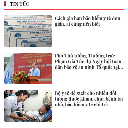
TIN TỨC
Cách gia hạn bảo hiểm y tế đơn
giản, ai cũng nên biết
Phó Thủ tướng Thường trực
Phạm Gia Túc dự Ngày hội toàn
dân bảo vệ an ninh Tổ quốc tại
Đặc khu Phú Quốc
Bộ y tế đề xuất cho nhiều đối
tượng được khám, chữa bệnh tại
nhà, bảo hiểm y tế chi trả