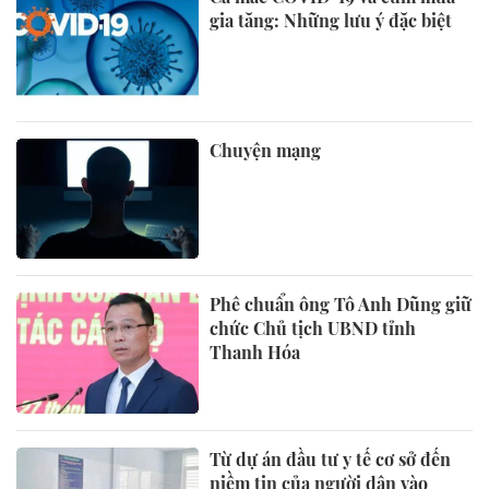
gia tăng: Những lưu ý đặc biệt
Chuyện mạng
Phê chuẩn ông Tô Anh Dũng giữ
chức Chủ tịch UBND tỉnh
Thanh Hóa
Từ dự án đầu tư y tế cơ sở đến
niềm tin của người dân vào