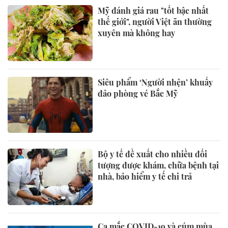
Mỹ đánh giá rau "tốt bậc nhất
thế giới", người Việt ăn thường
xuyên mà không hay
Siêu phẩm ‘Người nhện’ khuấy
đảo phòng vé Bắc Mỹ
Bộ y tế đề xuất cho nhiều đối
tượng được khám, chữa bệnh tại
nhà, bảo hiểm y tế chi trả
Ca mắc COVID-19 và cúm mùa