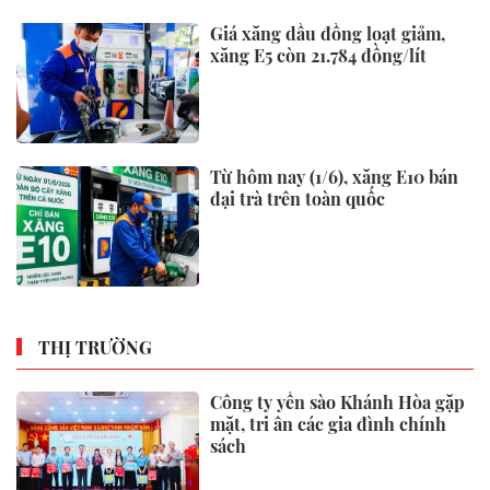
Giá xăng dầu đồng loạt giảm,
xăng E5 còn 21.784 đồng/lít
Từ hôm nay (1/6), xăng E10 bán
đại trà trên toàn quốc
THỊ TRƯỜNG
Công ty yến sào Khánh Hòa gặp
mặt, tri ân các gia đình chính
sách