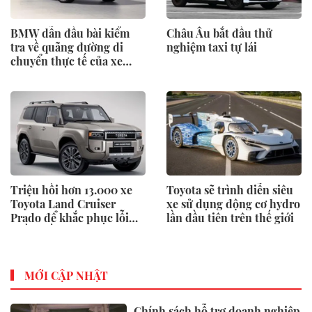
BMW dẫn đầu bài kiểm
Châu Âu bắt đầu thử
tra về quãng đường di
nghiệm taxi tự lái
chuyển thực tế của xe
điện
Triệu hồi hơn 13.000 xe
Toyota sẽ trình diễn siêu
Toyota Land Cruiser
xe sử dụng động cơ hydro
Prado để khắc phục lỗi
lần đầu tiên trên thế giới
phần mềm
MỚI CẬP NHẬT
Chính sách hỗ trợ doanh nghiệp