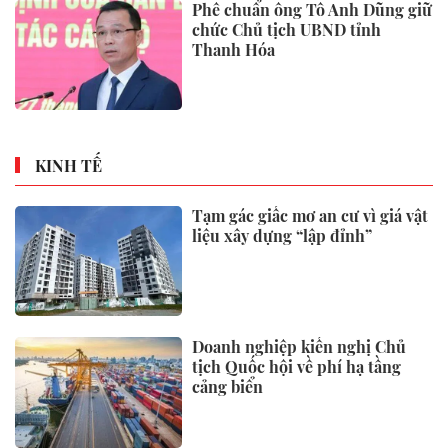
Phê chuẩn ông Tô Anh Dũng giữ
chức Chủ tịch UBND tỉnh
Thanh Hóa
KINH TẾ
Tạm gác giấc mơ an cư vì giá vật
liệu xây dựng “lập đỉnh”
Doanh nghiệp kiến nghị Chủ
tịch Quốc hội về phí hạ tầng
cảng biển