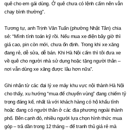
quê cho em gái dùng. Ở quê chưa có lệnh cấm nên vẫn
chạy bình thường”.
Tương tự, anh Trịnh Văn Tuấn (phường Nhật Tân) chia
sẻ: “Mình tính toán kỹ rồi. Nếu mua xe điện bây giờ thì
giá cao, pin còn mới, chưa ổn định. Trong khi xe xăng
đang rẻ, dễ sửa, dễ bán. Khi Hà Nội cấm thì tôi đưa xe
về quê cho người nhà sử dụng hoặc tặng người thân –
nơi vẫn dùng xe xăng được lâu hơn nữa”.
Ghi nhận từ các đại lý xe máy khu vực nội thành Hà Nội
cho thấy, xu hướng “mua để chuyển vùng” đang chiếm tỷ
trọng đáng kể, nhất là với khách hàng có hộ khẩu tỉnh
hoặc đang có người thân ở các địa phương ngoài thành
phố. Bên cạnh đó, nhiều người lựa chọn hình thức mua
góp – trả dần trong 12 tháng – để tranh thủ giá rẻ mà