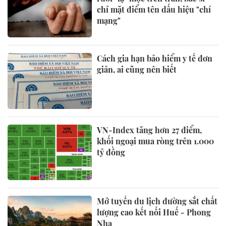
chỉ mặt điểm tên dấu hiệu "chí
mạng"
Cách gia hạn bảo hiểm y tế đơn
giản, ai cũng nên biết
VN-Index tăng hơn 27 điểm,
khối ngoại mua ròng trên 1.000
tỷ đồng
Mở tuyến du lịch đường sắt chất
lượng cao kết nối Huế - Phong
Nha