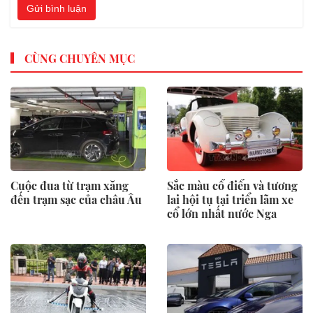
Gửi bình luận
CÙNG CHUYÊN MỤC
Cuộc đua từ trạm xăng
Sắc màu cổ điển và tương
đến trạm sạc của châu Âu
lai hội tụ tại triển lãm xe
cổ lớn nhất nước Nga