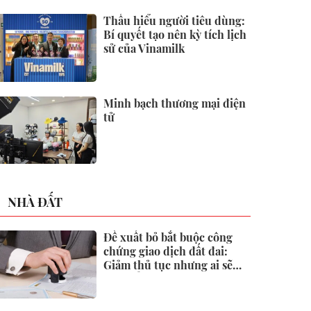
2026
Thấu hiểu người tiêu dùng:
Bí quyết tạo nên kỳ tích lịch
sử của Vinamilk
Minh bạch thương mại điện
tử
NHÀ ĐẤT
Đề xuất bỏ bắt buộc công
chứng giao dịch đất đai:
Giảm thủ tục nhưng ai sẽ
"gác cổng" rủi ro?