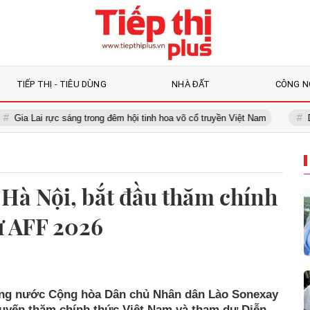
TIẾP THỊ - TIÊU DÙNG
NHÀ ĐẤT
CÔNG N
 Lai rực sáng trong đêm hội tinh hoa võ cổ truyền Việt Nam
Dự báo t
Hà Nội, bắt đầu thăm chính
ự AFF 2026
ướng nước Cộng hòa Dân chủ Nhân dân Lào Sonexay
huyến thăm chính thức Việt Nam và tham dự Diễn