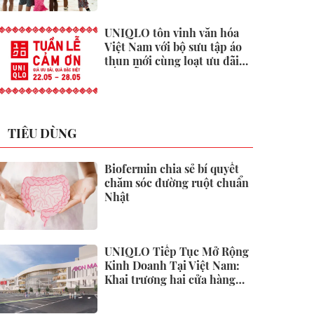
UNIQLO tôn vinh văn hóa
Việt Nam với bộ sưu tập áo
thun mới cùng loạt ưu đãi
hấp dẫn
TIÊU DÙNG
Biofermin chia sẻ bí quyết
chăm sóc đường ruột chuẩn
Nhật
UNIQLO Tiếp Tục Mở Rộng
Kinh Doanh Tại Việt Nam:
Khai trương hai cửa hàng
mới tại Thanh Hóa và Hạ
Long vào mùa Thu Đông