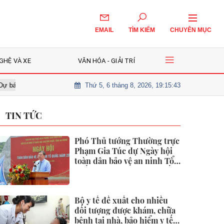
EMAIL
TÌM KIẾM
CHUYÊN MỤC
GHỆ VÀ XE
VĂN HÓA - GIẢI TRÍ
Thứ 5, 6 tháng 8, 2026, 19:15:44
hời tiết 3/8/2026: Miền Bắc liên tiếp đón mưa rất to, cảnh báo thời tiết cực 
TIN TỨC
Phó Thủ tướng Thường trực
Phạm Gia Túc dự Ngày hội
toàn dân bảo vệ an ninh Tổ
quốc tại Đặc khu Phú Quốc
Bộ y tế đề xuất cho nhiều
đối tượng được khám, chữa
bệnh tại nhà, bảo hiểm y tế