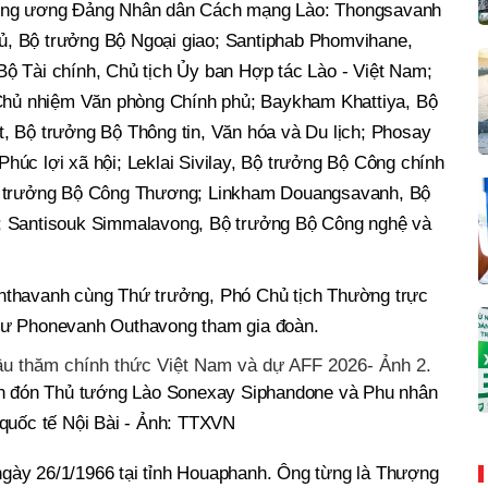
rung ương Đảng Nhân dân Cách mạng Lào: Thongsavanh
, Bộ trưởng Bộ Ngoại giao; Santiphab Phomvihane,
ộ Tài chính, Chủ tịch Ủy ban Hợp tác Lào - Việt Nam;
ủ nhiệm Văn phòng Chính phủ; Baykham Khattiya, Bộ
, Bộ trưởng Bộ Thông tin, Văn hóa và Du lịch; Phosay
úc lợi xã hội; Leklai Sivilay, Bộ trưởng Bộ Công chính
Bộ trưởng Bộ Công Thương; Linkham Douangsavanh, Bộ
; Santisouk Simmalavong, Bộ trưởng Bộ Công nghệ và
nthavanh cùng Thứ trưởng, Phó Chủ tịch Thường trực
tư Phonevanh Outhavong tham gia đoàn.
n đón Thủ tướng Lào Sonexay Siphandone và Phu nhân
 quốc tế Nội Bài - Ảnh: TTXVN
gày 26/1/1966 tại tỉnh Houaphanh. Ông từng là Thượng