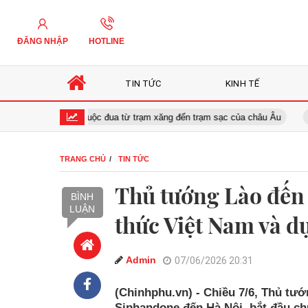
ĐĂNG NHẬP
HOTLINE
TIN TỨC
KINH TẾ
àng
Cuộc đua từ trạm xăng đến trạm sạc của châu Âu
Gia
TRANG CHỦ
TIN TỨC
Thủ tướng Lào đến 
BÌNH
LUẬN
thức Việt Nam và d
Admin
07/06/2026 20:31
(Chinhphu.vn) - Chiều 7/6, Thủ t
Siphandone đến Hà Nội, bắt đầu c