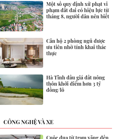
Một số quy định xử phạt vi
phạm đất đai có hiệu lực từ
tháng 8, người dân nên biết
Căn hộ 2 phòng ngủ được
ưu tiên nhờ tính khai thác
thực
Hà Tĩnh đấu giá đất nông
thôn khởi điểm hơn 3 tỷ
đồng/lô
CÔNG NGHỆ VÀ XE
Cuộc đua từ trạm xăng đến