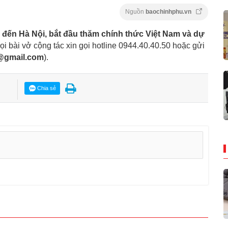
Nguồn
baochinhphu.vn
đến Hà Nội, bắt đầu thăm chính thức Việt Nam và dự
ọi bài vở cộng tác xin gọi hotline 0944.40.40.50
hoặc gửi
8@gmail.com
).
Chia sẻ