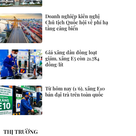
Doanh nghiệp kiến nghị
Chủ tịch Quốc hội về phí hạ
tầng cảng biển
Giá xăng dầu đồng loạt
giảm, xăng E5 còn 21.784
đồng/lít
Từ hôm nay (1/6), xăng E10
bán đại trà trên toàn quốc
THỊ TRƯỜNG