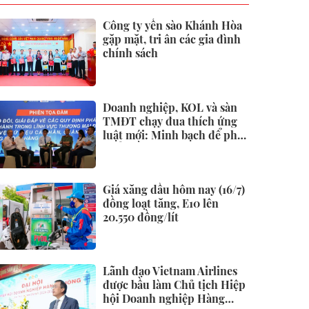
Công ty yến sào Khánh Hòa
gặp mặt, tri ân các gia đình
chính sách
Doanh nghiệp, KOL và sàn
TMĐT chạy đua thích ứng
luật mới: Minh bạch để phát
triển bền vững
Giá xăng dầu hôm nay (16/7)
đồng loạt tăng, E10 lên
20.550 đồng/lít
Lãnh đạo Vietnam Airlines
được bầu làm Chủ tịch Hiệp
hội Doanh nghiệp Hàng