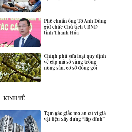
chi trả
Phê chuẩn ông Tô Anh Dũng
giữ chức Chủ tịch UBND
tỉnh Thanh Hóa
Chính phủ sửa loạt quy định
về cấp mã số vùng trồng
nông sản, cơ sở đóng gói
KINH TẾ
Tạm gác giấc mơ an cư vì giá
vật liệu xây dựng “lập đỉnh”