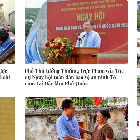
được
Phó Thủ tướng Thường trực Phạm Gia Túc
ế chi
dự Ngày hội toàn dân bảo vệ an ninh Tổ
quốc tại Đặc khu Phú Quốc