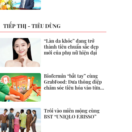
không
TIẾP THỊ - TIÊU DÙNG
“Làn da khỏe” đang trở
thành tiêu chuẩn sắc đẹp
mới của phụ nữ hiện đại
Biofermin “bắt tay” cùng
GrabFood: Đưa thông điệp
chăm sóc tiêu hóa vào từng
đơn hàng
Trôi vào miền mộng cùng
BST “UNIQLO F.RISSO”