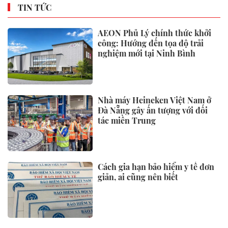
TIN TỨC
AEON Phủ Lý chính thức khởi
công: Hướng đến tọa độ trải
nghiệm mới tại Ninh Bình
Nhà máy Heineken Việt Nam ở
Đà Nẵng gây ấn tượng với đối
tác miền Trung
Cách gia hạn bảo hiểm y tế đơn
giản, ai cũng nên biết