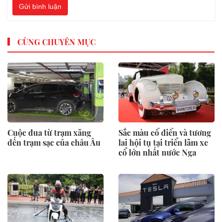
Gửi bình luận
CÙNG CHUYÊN MỤC
Cuộc đua từ trạm xăng
Sắc màu cổ điển và tương
đến trạm sạc của châu Âu
lai hội tụ tại triển lãm xe
cổ lớn nhất nước Nga