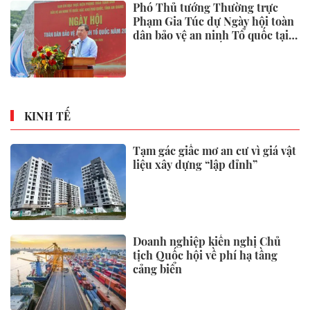
Phó Thủ tướng Thường trực
Phạm Gia Túc dự Ngày hội toàn
dân bảo vệ an ninh Tổ quốc tại
Đặc khu Phú Quốc
KINH TẾ
Tạm gác giấc mơ an cư vì giá vật
liệu xây dựng “lập đỉnh”
Doanh nghiệp kiến nghị Chủ
tịch Quốc hội về phí hạ tầng
cảng biển