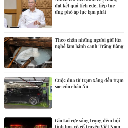
đạt kết quả tích cực, tiếp tục
ứng phó áp lực lạm phát
Theo chân những người giữ lửa
nghề làm bánh canh Trảng Bàng
Cuộc đua từ trạm xăng đến trạm
sạc của châu Âu
Gia Lai rực sáng trong đêm hội
tinh hoa võ cổ truyền Việt Nam