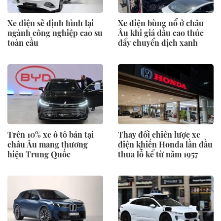
Xe điện sẽ định hình lại
Xe điện bùng nổ ở châu
ngành công nghiệp cao su
Âu khi giá dầu cao thúc
toàn cầu
đẩy chuyển dịch xanh
Trên 10% xe ô tô bán tại
Thay đổi chiến lược xe
châu Âu mang thương
điện khiến Honda lần đầu
hiệu Trung Quốc
thua lỗ kể từ năm 1957