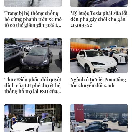
Trang bị hệ thống chống
Mỹ buộc Tesla phải sửa lỗi
bó cứng phanh trên xe mô
đèn pha gây chói cho gần
tô có thể giảm gần 30% tai
20.000 xe
nạn
Thụy Điển phản đối quyết
Ngành ô tô Việt Nam tăng
định của EU phê duyệt hệ
tốc chuyển đổi xanh
thống hỗ trợ lái FSD của
Tesla