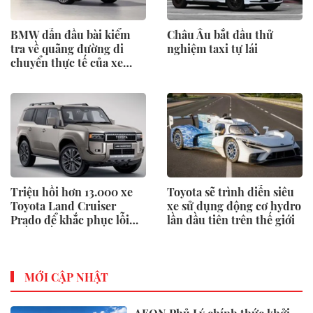
BMW dẫn đầu bài kiểm
Châu Âu bắt đầu thử
tra về quãng đường di
nghiệm taxi tự lái
chuyển thực tế của xe
điện
Triệu hồi hơn 13.000 xe
Toyota sẽ trình diễn siêu
Toyota Land Cruiser
xe sử dụng động cơ hydro
Prado để khắc phục lỗi
lần đầu tiên trên thế giới
phần mềm
MỚI CẬP NHẬT