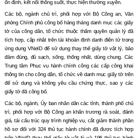
ổn định, kết nối thông suốt, thực hiện thường xuyên.
Các bộ, ngành chủ trì, phối hợp với Bộ Công an, Văn
phòng Chính phủ công bố hàng tháng danh mục các giấy
tờ của công dân, tổ chức thuộc thẩm quyền quản lý đã
tích hợp, cập nhật trên tài khoản định danh điện tử trong
ứng dụng VNeID để sử dụng thay thế giấy tờ vật lý, bảo
đảm đúng, đủ sạch, sống, thống nhất, dùng chung. Các
Trung tâm Phục vụ hành chính công các cấp công khai
thông tin cho công dân, tổ chức về danh mục giấy tờ trên
để sử dụng và không yêu cầu chứng thực, sao y các
giấy tờ đã công bố.
Các bộ, ngành, Ủy ban nhân dân các tỉnh, thành phố chủ
trì, phối hợp với Bộ Công an khẩn trương rà soát, đánh
giá, tái cấu trúc quy trình nghiệp vụ, cắt giảm thành phần
hồ sơ đối với 324 thủ tục hành chính đã được tích hợp
trên VNeID thay thế giấy tờ vật lý và 196 thủ tục hành