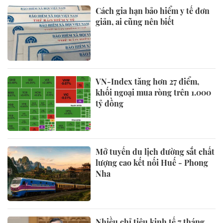
Cách gia hạn bảo hiểm y tế đơn
giản, ai cũng nên biết
VN-Index tăng hơn 27 điểm,
khối ngoại mua ròng trên 1.000
tỷ đồng
Mở tuyến du lịch đường sắt chất
lượng cao kết nối Huế - Phong
Nha
Nhiều chỉ tiêu kinh tế 7 tháng