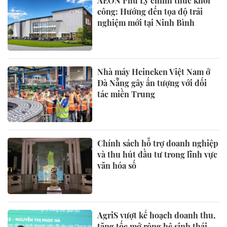
AEON Phủ Lý chính thức khởi
công: Hướng đến tọa độ trải
nghiệm mới tại Ninh Bình
Nhà máy Heineken Việt Nam ở
Đà Nẵng gây ấn tượng với đối
tác miền Trung
Chính sách hỗ trợ doanh nghiệp
và thu hút đầu tư trong lĩnh vực
văn hóa số
AgriS vượt kế hoạch doanh thu,
tăng tốc mở rộng hệ sinh thái