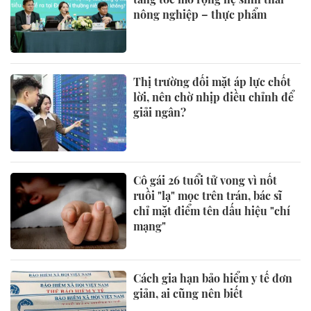
nông nghiệp – thực phẩm
Thị trường đối mặt áp lực chốt
lời, nên chờ nhịp điều chỉnh để
giải ngân?
Cô gái 26 tuổi tử vong vì nốt
ruồi "lạ" mọc trên trán, bác sĩ
chỉ mặt điểm tên dấu hiệu "chí
mạng"
Cách gia hạn bảo hiểm y tế đơn
giản, ai cũng nên biết