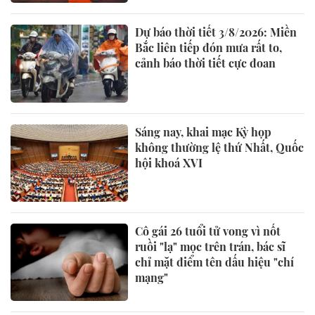
Dự báo thời tiết 3/8/2026: Miền
Bắc liên tiếp đón mưa rất to,
cảnh báo thời tiết cực đoan
Sáng nay, khai mạc Kỳ họp
không thường lệ thứ Nhất, Quốc
hội khoá XVI
Cô gái 26 tuổi tử vong vì nốt
ruồi "lạ" mọc trên trán, bác sĩ
chỉ mặt điểm tên dấu hiệu "chí
mạng"