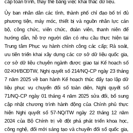
cấp toàn trình, thay thế bằng việc khai thác dữ liệu.
Ủy ban nhân dân các tỉnh, thành phố chỉ đạo bố trí đủ
phương tiện, máy móc, thiết bị và nguồn nhân lực cán
bộ, công chức, viên chức, đoàn viên, thanh niên để
hướng dẫn, hỗ trợ người dân có nhu cầu thực hiện tại
Trung tâm Phục vụ hành chính công các cấp; Rà soát,
ưu tiên triển khai xây dựng các cơ sở dữ liệu quốc gia,
cơ sở dữ liệu chuyên ngành được giao tại Kế hoạch số
02-KH/BCĐTW, Nghị quyết số 214/NQ-CP ngày 23 tháng
7 năm 2025 về ban hành Kế hoạch thúc đẩy tạo lập dữ
liệu phục vụ chuyển đổi số toàn diện, Nghị quyết số
71/NQ-CP ngày 01 tháng 4 năm 2025 sửa đổi, bổ sung
cập nhật chương trình hành động của Chính phủ thực
hiện Nghị quyết số 57-NQ/TW ngày 22 tháng 12 năm
2024 của Bộ Chính trị về đột phá phát triển khoa học,
công nghệ, đổi mới sáng tạo và chuyển đổi số quốc gia,