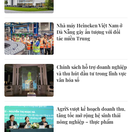
Nhà máy Heineken Việt Nam ở
Đà Nẵng gây ấn tượng với đối
tác miền Trung
Chính sách hỗ trợ doanh nghiệp
và thu hút đầu tư trong lĩnh vực
văn hóa số
AgriS vượt kế hoạch doanh thu,
tăng tốc mở rộng hệ sinh thái
nông nghiệp – thực phẩm