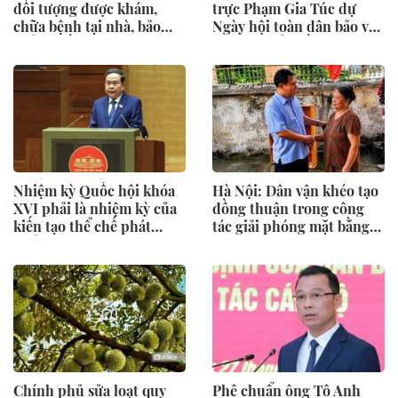
đối tượng được khám,
trực Phạm Gia Túc dự
chữa bệnh tại nhà, bảo
Ngày hội toàn dân bảo vệ
hiểm y tế chi trả
an ninh Tổ quốc tại Đặc
khu Phú Quốc
Nhiệm kỳ Quốc hội khóa
Hà Nội: Dân vận khéo tạo
XVI phải là nhiệm kỳ của
đồng thuận trong công
kiến tạo thể chế phát
tác giải phóng mặt bằng
triển
Vành đai 2,5
Chính phủ sửa loạt quy
Phê chuẩn ông Tô Anh