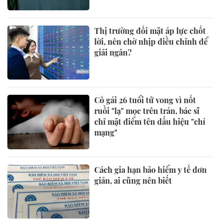
Thị trường đối mặt áp lực chốt
lời, nên chờ nhịp điều chỉnh để
giải ngân?
Cô gái 26 tuổi tử vong vì nốt
ruồi "lạ" mọc trên trán, bác sĩ
chỉ mặt điểm tên dấu hiệu "chí
mạng"
Cách gia hạn bảo hiểm y tế đơn
giản, ai cũng nên biết