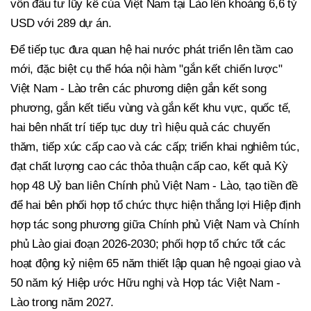
vốn đầu tư lũy kế của Việt Nam tại Lào lên khoảng 6,6 tỷ
USD với 289 dự án.
Để tiếp tục đưa quan hệ hai nước phát triển lên tầm cao
mới, đặc biệt cụ thể hóa nội hàm "gắn kết chiến lược"
Việt Nam - Lào trên các phương diện gắn kết song
phương, gắn kết tiểu vùng và gắn kết khu vực, quốc tế,
hai bên nhất trí tiếp tục duy trì hiệu quả các chuyến
thăm, tiếp xúc cấp cao và các cấp; triển khai nghiêm túc,
đạt chất lượng cao các thỏa thuận cấp cao, kết quả Kỳ
họp 48 Uỷ ban liên Chính phủ Việt Nam - Lào, tạo tiền đề
để hai bên phối hợp tổ chức thực hiện thắng lợi Hiệp định
hợp tác song phương giữa Chính phủ Việt Nam và Chính
phủ Lào giai đoạn 2026-2030; phối hợp tổ chức tốt các
hoạt động kỷ niệm 65 năm thiết lập quan hệ ngoại giao và
50 năm ký Hiệp ước Hữu nghị và Hợp tác Việt Nam -
Lào trong năm 2027.