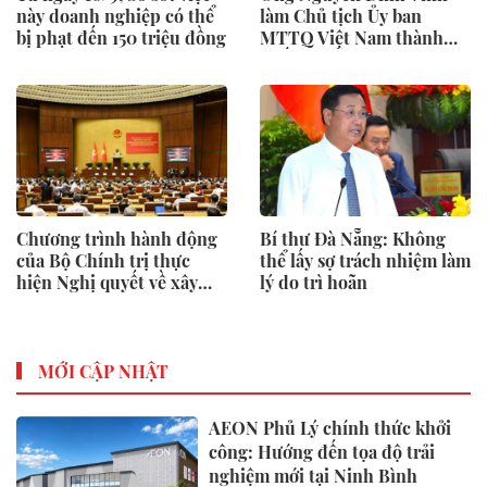
này doanh nghiệp có thể
làm Chủ tịch Ủy ban
bị phạt đến 150 triệu đồng
MTTQ Việt Nam thành
phố Đà Nẵng
Chương trình hành động
Bí thư Đà Nẵng: Không
của Bộ Chính trị thực
thể lấy sợ trách nhiệm làm
hiện Nghị quyết về xây
lý do trì hoãn
dựng xã hội kỷ cương, an
toàn
MỚI CẬP NHẬT
AEON Phủ Lý chính thức khởi
công: Hướng đến tọa độ trải
nghiệm mới tại Ninh Bình