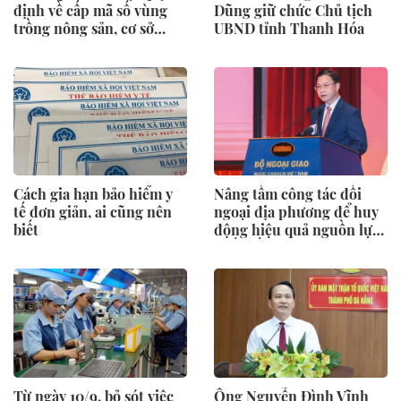
định về cấp mã số vùng
Dũng giữ chức Chủ tịch
trồng nông sản, cơ sở
UBND tỉnh Thanh Hóa
đóng gói
Cách gia hạn bảo hiểm y
Nâng tầm công tác đối
tế đơn giản, ai cũng nên
ngoại địa phương để huy
biết
động hiệu quả nguồn lực
quốc tế
Từ ngày 10/9, bỏ sót việc
Ông Nguyễn Đình Vĩnh