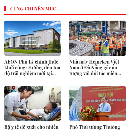
CÙNG CHUYÊN MỤC
AEON Phủ Lý chính thức
Nhà máy Heineken Việt
khởi công: Hướng đến tọa
Nam ở Đà Nẵng gây ấn
độ trải nghiệm mới tại
tượng với đối tác miền
Ninh Bình
Trung
Bộ y tế đề xuất cho nhiều
Phó Thủ tướng Thường