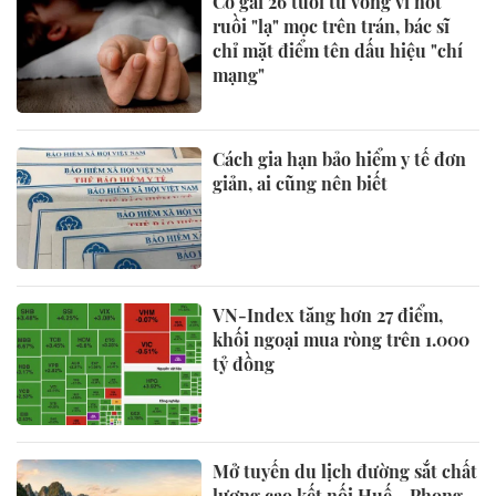
Cô gái 26 tuổi tử vong vì nốt
ruồi "lạ" mọc trên trán, bác sĩ
chỉ mặt điểm tên dấu hiệu "chí
mạng"
Cách gia hạn bảo hiểm y tế đơn
giản, ai cũng nên biết
VN-Index tăng hơn 27 điểm,
khối ngoại mua ròng trên 1.000
tỷ đồng
Mở tuyến du lịch đường sắt chất
lượng cao kết nối Huế - Phong