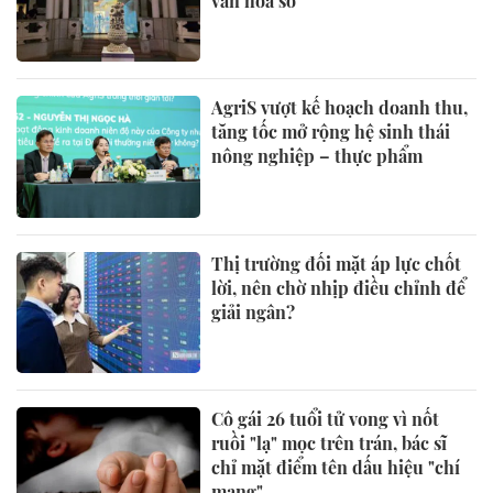
văn hóa số
AgriS vượt kế hoạch doanh thu,
tăng tốc mở rộng hệ sinh thái
nông nghiệp – thực phẩm
Thị trường đối mặt áp lực chốt
lời, nên chờ nhịp điều chỉnh để
giải ngân?
Cô gái 26 tuổi tử vong vì nốt
ruồi "lạ" mọc trên trán, bác sĩ
chỉ mặt điểm tên dấu hiệu "chí
mạng"