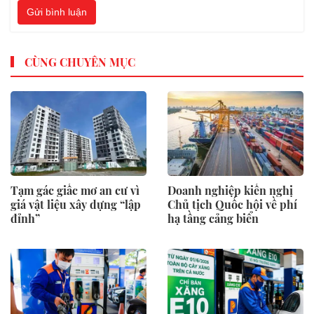
Gửi bình luận
CÙNG CHUYÊN MỤC
Tạm gác giấc mơ an cư vì
Doanh nghiệp kiến nghị
giá vật liệu xây dựng “lập
Chủ tịch Quốc hội về phí
đỉnh”
hạ tầng cảng biển