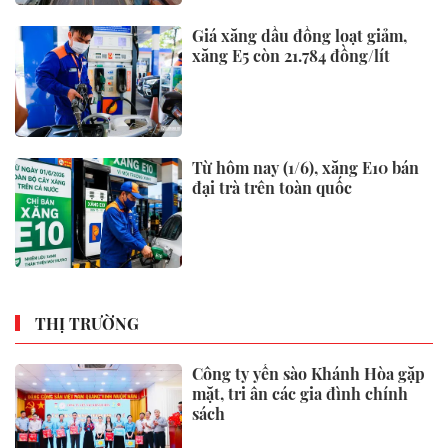
Giá xăng dầu đồng loạt giảm,
xăng E5 còn 21.784 đồng/lít
Từ hôm nay (1/6), xăng E10 bán
đại trà trên toàn quốc
THỊ TRƯỜNG
Công ty yến sào Khánh Hòa gặp
mặt, tri ân các gia đình chính
sách