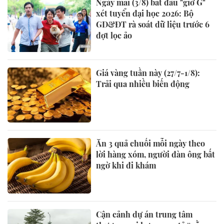
Ngày mai (3/8) bắt đầu "giờ G"
xét tuyển đại học 2026: Bộ
GD&ĐT rà soát dữ liệu trước 6
đợt lọc ảo
Giá vàng tuần này (27/7-1/8):
Trải qua nhiều biến động
Ăn 3 quả chuối mỗi ngày theo
lời hàng xóm, người đàn ông bất
ngờ khi đi khám
Cận cảnh dự án trung tâm