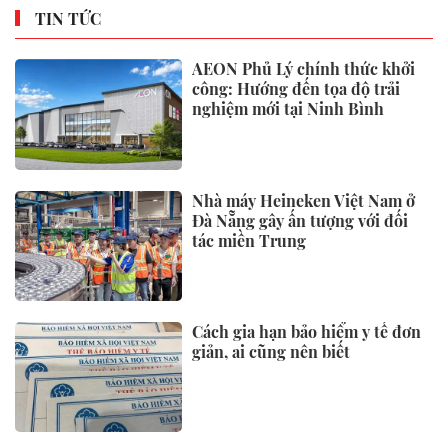
TIN TỨC
AEON Phủ Lý chính thức khởi
công: Hướng đến tọa độ trải
nghiệm mới tại Ninh Bình
Nhà máy Heineken Việt Nam ở
Đà Nẵng gây ấn tượng với đối
tác miền Trung
Cách gia hạn bảo hiểm y tế đơn
giản, ai cũng nên biết