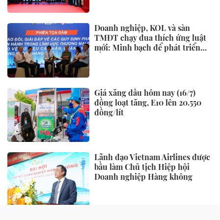
Doanh nghiệp, KOL và sàn
TMĐT chạy đua thích ứng luật
mới: Minh bạch để phát triển
bền vững
Giá xăng dầu hôm nay (16/7)
đồng loạt tăng, E10 lên 20.550
đồng/lít
Lãnh đạo Vietnam Airlines được
bầu làm Chủ tịch Hiệp hội
Doanh nghiệp Hàng không