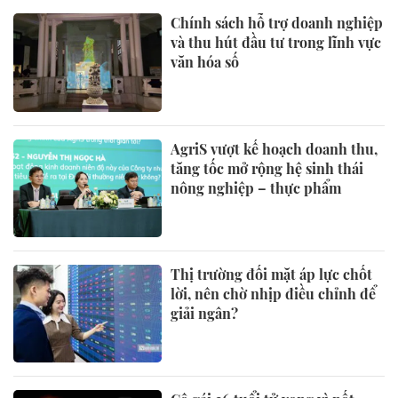
Chính sách hỗ trợ doanh nghiệp
và thu hút đầu tư trong lĩnh vực
văn hóa số
AgriS vượt kế hoạch doanh thu,
tăng tốc mở rộng hệ sinh thái
nông nghiệp – thực phẩm
Thị trường đối mặt áp lực chốt
lời, nên chờ nhịp điều chỉnh để
giải ngân?