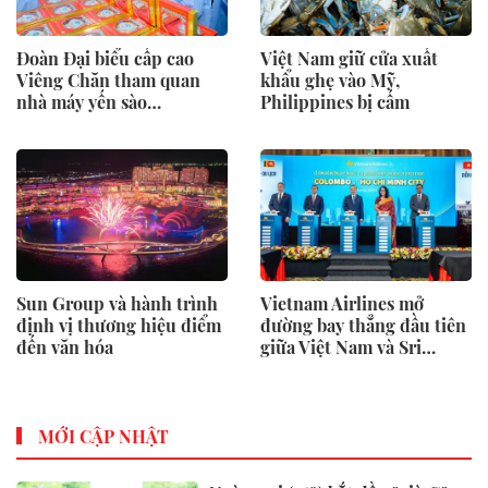
Đoàn Đại biểu cấp cao
Việt Nam giữ cửa xuất
Viêng Chăn tham quan
khẩu ghẹ vào Mỹ,
nhà máy yến sào
Philippines bị cấm
SANVINEST Khánh Hòa
Sun Group và hành trình
Vietnam Airlines mở
định vị thương hiệu điểm
đường bay thẳng đầu tiên
đến văn hóa
giữa Việt Nam và Sri
Lanka
MỚI CẬP NHẬT