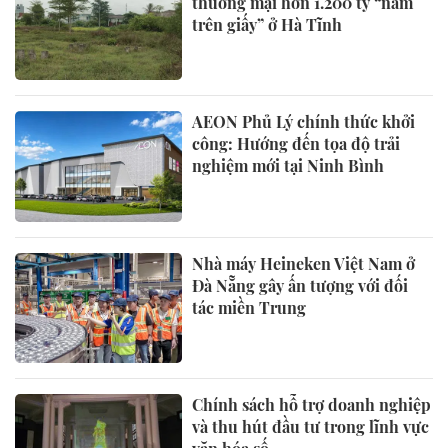
thương mại hơn 1.200 tỷ “nằm
trên giấy” ở Hà Tĩnh
AEON Phủ Lý chính thức khởi
công: Hướng đến tọa độ trải
nghiệm mới tại Ninh Bình
Nhà máy Heineken Việt Nam ở
Đà Nẵng gây ấn tượng với đối
tác miền Trung
Chính sách hỗ trợ doanh nghiệp
và thu hút đầu tư trong lĩnh vực