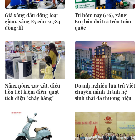
Giá xăng dầu đồng loạt
Từ hôm nay (1/6), xăng
giảm, xăng E5 còn 21.784
E10 bán đại trà trên toàn
đồng/lít
quốc
Nắng nóng gay gắt, điều
Doanh nghiệp lưu trú Việt
hòa tiết kiệm điện, quạt
chuyển mình thành hệ
tích điện "cháy hàng"
sinh thái đa thương hiệu