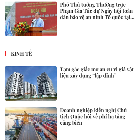
Phó Thủ tướng Thường trực
Phạm Gia Túc dự Ngày hội toàn
dân bảo vệ an ninh Tổ quốc tại
Đặc khu Phú Quốc
KINH TẾ
Tạm gác giấc mơ an cư vì giá vật
liệu xây dựng “lập đỉnh”
Doanh nghiệp kiến nghị Chủ
tịch Quốc hội về phí hạ tầng
cảng biển