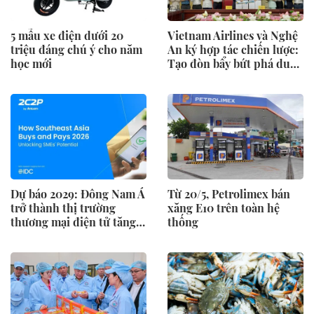
5 mẫu xe điện dưới 20
Vietnam Airlines và Nghệ
triệu đáng chú ý cho năm
An ký hợp tác chiến lược:
học mới
Tạo đòn bẩy bứt phá du
lịch, giao thương
Dự báo 2029: Đông Nam Á
Từ 20/5, Petrolimex bán
trở thành thị trường
xăng E10 trên toàn hệ
thương mại điện tử tăng
thống
trưởng nhanh thứ 2 thế
giới