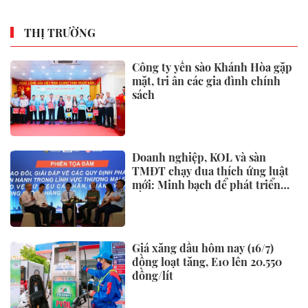
THỊ TRƯỜNG
Công ty yến sào Khánh Hòa gặp
mặt, tri ân các gia đình chính
sách
Doanh nghiệp, KOL và sàn
TMĐT chạy đua thích ứng luật
mới: Minh bạch để phát triển
bền vững
Giá xăng dầu hôm nay (16/7)
đồng loạt tăng, E10 lên 20.550
đồng/lít