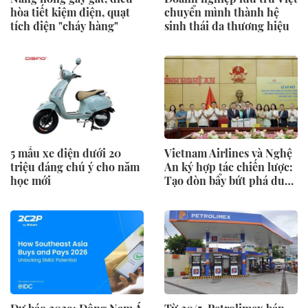
hòa tiết kiệm điện, quạt
chuyển mình thành hệ
tích điện "cháy hàng"
sinh thái đa thương hiệu
5 mẫu xe điện dưới 20
Vietnam Airlines và Nghệ
triệu đáng chú ý cho năm
An ký hợp tác chiến lược:
học mới
Tạo đòn bẩy bứt phá du
lịch, giao thương