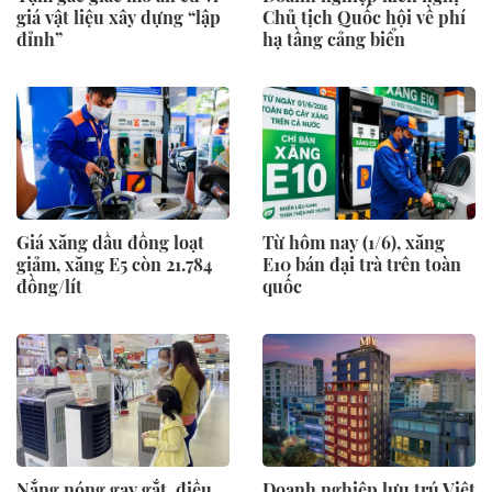
giá vật liệu xây dựng “lập
Chủ tịch Quốc hội về phí
đỉnh”
hạ tầng cảng biển
Giá xăng dầu đồng loạt
Từ hôm nay (1/6), xăng
giảm, xăng E5 còn 21.784
E10 bán đại trà trên toàn
đồng/lít
quốc
Nắng nóng gay gắt, điều
Doanh nghiệp lưu trú Việt