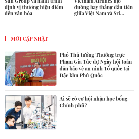
Sun Group và hành trình
Vietnam Airlines mở
định vị thương hiệu điểm
đường bay thẳng đầu tiên
đến văn hóa
giữa Việt Nam và Sri
Lanka
MỚI CẬP NHẬT
Phó Thủ tướng Thường trực
Phạm Gia Túc dự Ngày hội toàn
dân bảo vệ an ninh Tổ quốc tại
Đặc khu Phú Quốc
Ai sẽ có cơ hội nhận học bổng
Chính phủ?