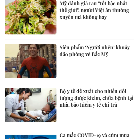
Mỹ đánh giá rau "tốt bậc nhất
thế giới", người Việt ăn thường
xuyên mà không hay
Siêu phẩm ‘Người nhện’ khuấy
đảo phòng vé Bắc Mỹ
Bộ y tế đề xuất cho nhiều đối
tượng được khám, chữa bệnh tại
nhà, bảo hiểm y tế chi trả
Ca mắc COVID-19 và cúm mùa