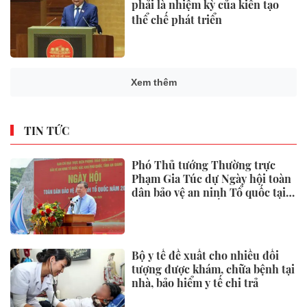
phải là nhiệm kỳ của kiến tạo
thể chế phát triển
Xem thêm
TIN TỨC
Phó Thủ tướng Thường trực
Phạm Gia Túc dự Ngày hội toàn
dân bảo vệ an ninh Tổ quốc tại
Đặc khu Phú Quốc
Bộ y tế đề xuất cho nhiều đối
tượng được khám, chữa bệnh tại
nhà, bảo hiểm y tế chi trả