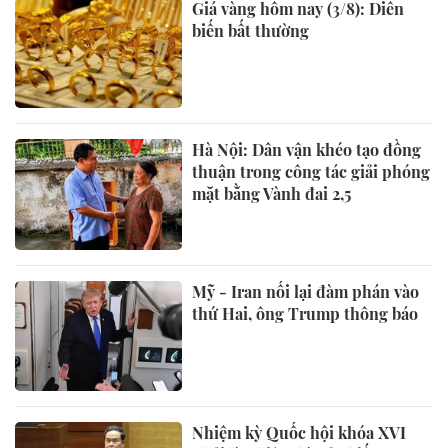
Giá vàng hôm nay (3/8): Diễn
biến bất thường
Hà Nội: Dân vận khéo tạo đồng
thuận trong công tác giải phóng
mặt bằng Vành đai 2,5
Mỹ - Iran nối lại đàm phán vào
thứ Hai, ông Trump thông báo
Nhiệm kỳ Quốc hội khóa XVI