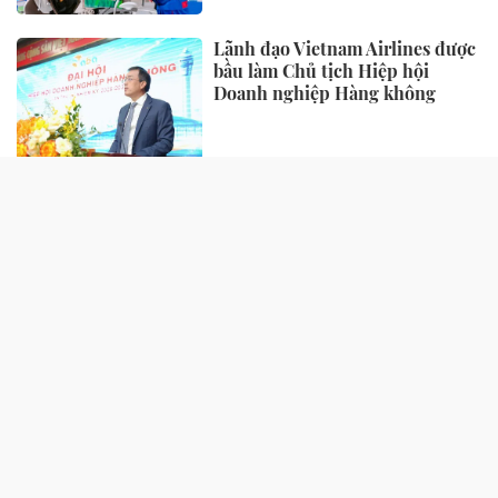
Lãnh đạo Vietnam Airlines được
bầu làm Chủ tịch Hiệp hội
Doanh nghiệp Hàng không
TIẾP THỊ - TIÊU DÙNG
“Làn da khỏe” đang trở thành
tiêu chuẩn sắc đẹp mới của phụ
nữ hiện đại
Biofermin “bắt tay” cùng
GrabFood: Đưa thông điệp
chăm sóc tiêu hóa vào từng đơn
hàng