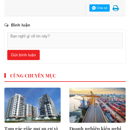
Chia sẻ
Bình luận
Gửi bình luận
CÙNG CHUYÊN MỤC
Tạm gác giấc mơ an cư vì
Doanh nghiệp kiến nghị