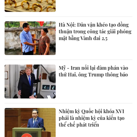
Hà Nội: Dân vận khéo tạo đồng
thuận trong công tác giải phóng
mặt bằng Vành đai 2,5
Mỹ - Iran nối lại đàm phán vào
thứ Hai, ông Trump thông báo
Nhiệm kỳ Quốc hội khóa XVI
phải là nhiệm kỳ của kiến tạo
thể chế phát triển