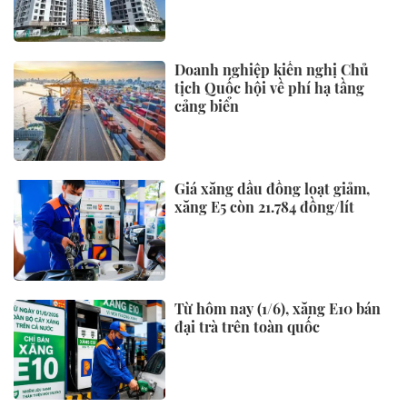
Doanh nghiệp kiến nghị Chủ
tịch Quốc hội về phí hạ tầng
cảng biển
Giá xăng dầu đồng loạt giảm,
xăng E5 còn 21.784 đồng/lít
Từ hôm nay (1/6), xăng E10 bán
đại trà trên toàn quốc