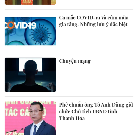
Ca mắc COVID-19 và cúm mùa
gia tăng: Những lưu ý đặc biệt
Chuyện mạng
Phê chuẩn ông Tô Anh Dũng giữ
chức Chủ tịch UBND tỉnh
Thanh Hóa