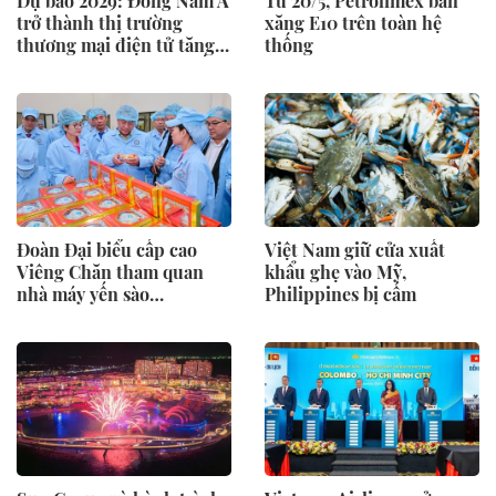
Dự báo 2029: Đông Nam Á
Từ 20/5, Petrolimex bán
trở thành thị trường
xăng E10 trên toàn hệ
thương mại điện tử tăng
thống
trưởng nhanh thứ 2 thế
giới
Đoàn Đại biểu cấp cao
Việt Nam giữ cửa xuất
Viêng Chăn tham quan
khẩu ghẹ vào Mỹ,
nhà máy yến sào
Philippines bị cấm
SANVINEST Khánh Hòa