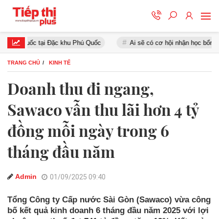
quốc tại Đặc khu Phú Quốc
Ai sẽ có cơ hội nhận học bổng Chính p
TRANG CHỦ
KINH TẾ
Doanh thu đi ngang,
Sawaco vẫn thu lãi hơn 4 tỷ
đồng mỗi ngày trong 6
tháng đầu năm
Admin
01/09/2025 09:40
Tổng Công ty Cấp nước Sài Gòn (Sawaco) vừa công
bố kết quả kinh doanh 6 tháng đầu năm 2025 với lợi